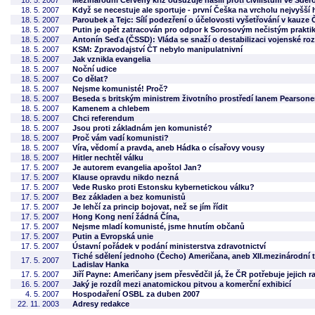
18. 5. 2007
Mezinárodní Červený kříž odsuzuje násilí proti civilistům ve Sder
18. 5. 2007
Když se necestuje ale sportuje - první Češka na vrcholu nejvyšší 
18. 5. 2007
Paroubek a Tejc: Sílí podezření o účelovosti vyšetřování v kauze 
18. 5. 2007
Putin je opět zatracován pro odpor k Sorosovým nečistým prakt
18. 5. 2007
Antonín Seďa (ČSSD): Vláda se snaží o destabilizaci vojenské ro
18. 5. 2007
KSM: Zpravodajství ČT nebylo manipulatnivní
18. 5. 2007
Jak vznikla evangelia
18. 5. 2007
Noční udice
18. 5. 2007
Co dělat?
18. 5. 2007
Nejsme komunisté! Proč?
18. 5. 2007
Beseda s britským ministrem životního prostředí Ianem Pearson
18. 5. 2007
Kamenem a chlebem
18. 5. 2007
Chci referendum
18. 5. 2007
Jsou proti základnám jen komunisté?
18. 5. 2007
Proč vám vadí komunisti?
18. 5. 2007
Víra, vědomí a pravda, aneb Hádka o císařovy vousy
18. 5. 2007
Hitler nechtěl válku
17. 5. 2007
Je autorem evangelia apoštol Jan?
17. 5. 2007
Klause opravdu nikdo nezná
17. 5. 2007
Vede Rusko proti Estonsku kybernetickou válku?
17. 5. 2007
Bez základen a bez komunistů
17. 5. 2007
Je lehčí za princip bojovat, než se jím řídit
17. 5. 2007
Hong Kong není žádná Čína,
17. 5. 2007
Nejsme mladí komunisté, jsme hnutím občanů
17. 5. 2007
Putin a Evropská unie
17. 5. 2007
Ústavní pořádek v podání ministerstva zdravotnictví
Tiché sdělení jednoho (Čecho) Američana, aneb XII.mezinárodní tr
17. 5. 2007
Ladislav Hanka
17. 5. 2007
Jiří Payne: Američany jsem přesvědčil já, že ČR potřebuje jejich r
16. 5. 2007
Jaký je rozdíl mezi anatomickou pitvou a komerční exhibicí
4. 5. 2007
Hospodaření OSBL za duben 2007
22. 11. 2003
Adresy redakce