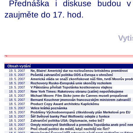
Přednáška i diskuse budou v 
zaujměte do 17. hod.
Vyt
Obsah vydání
19. 5. 2007
Ne, Blaire! Americký dar na rozloučenou britskému premiérovi
19. 5. 2007
Pošetilá zahraniční politika ODS a Evropa v ohrožení
19. 5. 2007
Americká vláda se snaží zkonfiskovat náš film, tvrdí Moorův pro
18. 5. 2007
Rozhovory Rusko-Evropská unie skončily rozkolem
19. 5. 2007
V Pákistánu přivítali Topolánka kostkovanou vlajkou
18. 5. 2007
New York Times: Raketovou obranu (zatím) nepotřebujeme
18. 5. 2007
Michael Moore: Film
Sicko
jsme do Cannes museli propašovat
18. 5. 2007
Bernard Kouchner jmenován francouzským ministrem zahraničí
18. 5. 2007
Product Copy Award architektu Kaplickému
19. 5. 2007
Velice krátká poznámka
18. 5. 2007
Problémy Východoevropanů zlikvidovaly plán Merkelové pro EU
18. 5. 2007
Šéf Světové banky Paul Wolfowitz odejde z funkce
18. 5. 2007
Zahraniční politika USA: Diplomacie, nebo bič?
18. 5. 2007
Omyly ministryně Stehlíkové a premiéra Topolánka aneb proč nem
18. 5. 2007
Proč chodí politici do médií, když nechtějí nic říct?