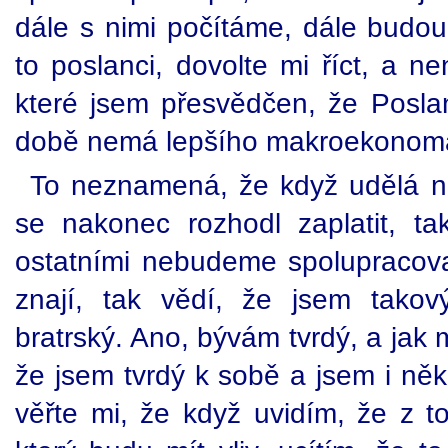
dále s nimi počítáme, dále budou
to poslanci, dovolte mi říct, a ne
které jsem přesvědčen, že Posl
době nemá lepšího makroekonoma,
To neznamená, že když udělá n
se nakonec rozhodl zaplatit, t
ostatními nebudeme spolupracov
znají, tak vědí, že jsem tako
bratrský. Ano, bývám tvrdý, a jak
že jsem tvrdý k sobě a jsem i něk
věřte mi, že když uvidím, že z t