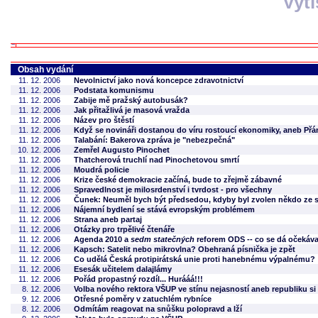
Vyt
Obsah vydání
11. 12. 2006
Nevolnictví jako nová koncepce zdravotnictví
11. 12. 2006
Podstata komunismu
11. 12. 2006
Zabije mě pražský autobusák?
11. 12. 2006
Jak přitažlivá je masová vražda
11. 12. 2006
Název pro štěstí
11. 12. 2006
Když se novináři dostanou do víru rostoucí ekonomiky, aneb P
11. 12. 2006
Talabání: Bakerova zpráva je "nebezpečná"
10. 12. 2006
Zemřel Augusto Pinochet
11. 12. 2006
Thatcherová truchlí nad Pinochetovou smrtí
11. 12. 2006
Moudrá policie
11. 12. 2006
Krize české demokracie začíná, bude to zřejmě zábavné
11. 12. 2006
Spravedlnost je milosrdenství i tvrdost - pro všechny
11. 12. 2006
Čunek: Neuměl bych být předsedou, kdyby byl zvolen někdo ze s
11. 12. 2006
Nájemní bydlení se stává evropským problémem
11. 12. 2006
Strana aneb partaj
11. 12. 2006
Otázky pro trpělivé čtenáře
11. 12. 2006
Agenda 2010 a
sedm statečných
reforem ODS -- co se dá očekáva
11. 12. 2006
Kapsch: Satelit nebo mikrovlna? Obehraná písnička je zpět
11. 12. 2006
Co udělá Česká protipirátská unie proti hanebnému výpalnému?
11. 12. 2006
Esesák učitelem dalajlámy
11. 12. 2006
Pořád propastný rozdíl... Hurááá!!!
8. 12. 2006
Volba nového rektora VŠUP ve stínu nejasností aneb republiku si
9. 12. 2006
Otřesné poměry v zatuchlém rybníce
8. 12. 2006
Odmítám reagovat na snůšku polopravd a lží