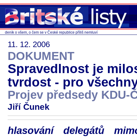
deník o všem, o čem se v České republice příliš nemluví
11. 12. 2006
DOKUMENT
Spravedlnost je milos
tvrdost - pro všechn
Projev předsedy KDU-
Jiří Čunek
hlasování delegátů mi