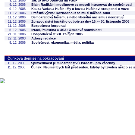
9. 12. 2006
Jak to bylo opravdu na VŠUP
9. 12. 2006
Blair: Radikální muslimové se musejí integrovat do společnosti
9. 12. 2006
Kauza Vadas a Hučín: My o koze a Hučínovi stoupenci o voze
11. 12. 2006
Pražská výzva: Rozhodnout se musí Iráčané sami
11. 12. 2006
Demokratický fašismus nebo liberální nacismus neexistují
11. 12. 2006
Zpravodajství iráckého odboje za dny 16. -- 30. listopadu 2006
11. 12. 2006
Bezpečnost korporací
5. 12. 2006
Izrael, Palestina a USA: Osudové souvislosti
21. 11. 2006
Hospodaření OSBL za říjen 2006
22. 11. 2003
Adresy redakce
8. 12. 2006
Společnost, ekonomika, média, politika
Čunkova demise na pokračování
11. 12. 2006
Spravedlnost je milosrdenství i tvrdost - pro všechny
11. 12. 2006
Čunek: Neuměl bych být předsedou, kdyby byl zvolen někdo ze s