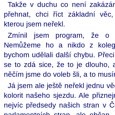
Takže v duchu co není zakázán
přehnat, chci říct základní věc,
kterou jsem neřekl.
Zmínil jsem program, že o 
Nemůžeme ho a nikdo z kolegů
bychom udělali další chybu. Přec
se to zdá sice, že to je dlouho,
něčím jsme do voleb šli, a to musí
Já jsem ale ještě neřekl jednu vě
kolorit našeho sjezdu. Ale přizne
nejvíc předsedy našich stran v Č
parlamentních stran, ale občan, 