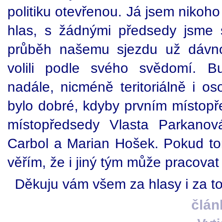
politiku otevřenou. Já jsem nikoh
hlas, s žádnými předsedy jsme 
průběh našemu sjezdu už dávn
volili podle svého svědomí. B
nadále, nicméně teritoriálně i o
bylo dobré, kdyby prvním místop
místopředsedy Vlasta Parkanová
Carbol a Marian Hošek. Pokud t
věřím, že i jiný tým může pracovat
Děkuju vám všem za hlasy i za t
člán