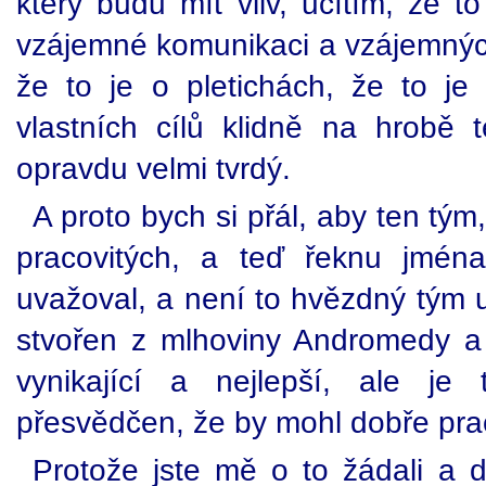
který budu mít vliv, ucítím, že t
vzájemné komunikaci a vzájemných
že to je o pletichách, že to j
vlastních cílů klidně na hrobě 
opravdu velmi tvrdý.
A proto bych si přál, aby ten tým
pracovitých, a teď řeknu jmén
uvažoval, a není to hvězdný tým u
stvořen z mlhoviny Andromedy a
vynikající a nejlepší, ale j
přesvědčen, že by mohl dobře pra
Protože jste mě o to žádali a d