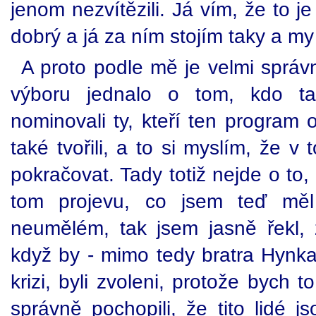
jenom nezvítězili. Já vím, že to j
dobrý a já za ním stojím taky a my
A proto podle mě je velmi správ
výboru jednalo o tom, kdo t
nominovali ty, kteří ten program 
také tvořili, a to si myslím, že 
pokračovat. Tady totiž nejde o to
tom projevu, co jsem teď měl
neumělém, tak jsem jasně řekl,
když by - mimo tedy bratra Hynka -
krizi, byli zvoleni, protože bych 
správně pochopili, že tito lidé j