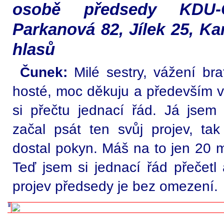
osobě předsedy KDU-
Parkanová 82, Jílek 25, Ka
hlasů
Čunek:
Milé sestry, vážení brat
hosté, moc děkuju a především vš
si přečtu jednací řád. Já jsem 
začal psát ten svůj projev, ta
dostal pokyn. Máš na to jen 20 m
Teď jsem si jednací řád přečetl 
projev předsedy je bez omezení.