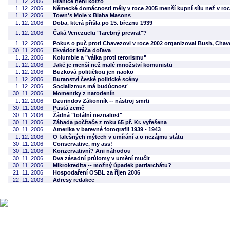
1. 12. 2006
Hranice není korzo
1. 12. 2006
Německé domácnosti měly v roce 2005 menší kupní sílu než v roc
1. 12. 2006
Town's Mole x Blaha Masons
1. 12. 2006
Doba, která přišla po 15. březnu 1939
1. 12. 2006
Čaká Venezuelu "farebný prevrat"?
1. 12. 2006
Pokus o puč proti Chavezovi v roce 2002 organizoval Bush, Chavez
30. 11. 2006
Ekvádor kráča doľava
1. 12. 2006
Kolumbie a "válka proti terorismu"
1. 12. 2006
Jaké je menší než malé množství komunistů
1. 12. 2006
Buzková političkou jen naoko
1. 12. 2006
Buranství české politické scény
1. 12. 2006
Socializmus má budúcnosť
30. 11. 2006
Momentky z narodenín
1. 12. 2006
Dzurindov Zákonník -- nástroj smrti
30. 11. 2006
Pustá země
30. 11. 2006
Žádná "totální neznalost"
30. 11. 2006
Záhada počítače z roku 65 př. Kr. vyřešena
30. 11. 2006
Amerika v barevné fotografii 1939 - 1943
1. 12. 2006
O falešných mýtech v umírání a o nezájmu státu
30. 11. 2006
Conservative, my ass!
30. 11. 2006
Konzervativní? Ani náhodou
30. 11. 2006
Dva zásadní průlomy v umění mučit
30. 11. 2006
Mikrokredita -- možný úpadek patriarchátu?
21. 11. 2006
Hospodaření OSBL za říjen 2006
22. 11. 2003
Adresy redakce