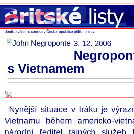
deník o všem, o čem se v České republice příliš nemluví
3. 12. 2006
Negropont
s Vietnamem
Nynější situace v Iráku je výra
Vietnamu během americko-vietna
národní ředitel tajných služe