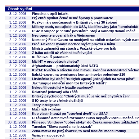
Obsah vydání
3. 12. 2006
Pinochet utrpěl infarkt
3. 12. 2006
Prý chtěl vydírat čelné ruské špiony a podnikatele
3. 12. 2006
Rusko má v současnosti v Británii víc než 30 špionů
3. 12. 2006
Miliony osob, cestujících do USA, klasifikovány jako "teroristické 
2. 12. 2006
USA: Korupce je "druhé povstání". Stojí 4 miliardy dolarů ročně
3. 12. 2006
Negroponte srovanal Irák s Vietnamem
2. 12. 2006
Nemocný Fidel Castro se neobjevil na obřích oslavách svých nar
2. 12. 2006
Proč Alexandr Vondra nechce slyšet pravdu o Iráku
1. 12. 2006
Ministr zahraničí má strach z Pražské výzvy pro Irák
3. 12. 2006
Z Iráku odešli už všichni italští vojáci
2. 12. 2006
Kuřáci kouří polonium
2. 12. 2006
Má IHT v propočtech chybu?
2. 12. 2006
Afghánistán -- problematický úkol NATO
2. 12. 2006
KSČM: Rvačka o střechu nad hlavou skončila defenestrací Václav
2. 12. 2006
Italský expert na terorismus kontaminován poloniem-210
1. 12. 2006
Litviněnko byl obětí "ruských agentů jednajících na svou pěst"
1. 12. 2006
Jak funguje radiační monitor britských letišť?
1. 12. 2006
Nekouřili cestující v letadle papirosy?
1. 12. 2006
Relativně jedovatý alfa zářič
1. 12. 2006
Britský psycholog: "Chytrých mužů je víc než chytrých žen"
1. 12. 2006
S IQ testy je to zřejmě složitější
1. 12. 2006
Testy inteligence
1. 12. 2006
Muži rádi extrémy
1. 12. 2006
Kdo vlastně touží po "otevření dveří" do USA?
1. 12. 2006
O základně definitivně rozhodne Bush nejspíš v lednu. Možná. S
30. 11. 2006
Přinesou Vondrovy "dobré styky" do Česka americkou základnu?
1. 12. 2006
Turecko: "Slova papeže, to je zázrak"
1. 12. 2006
Žena-matka na plný úvazek, to není tradiční model rodiny
1. 12. 2006
Variace na povzdech