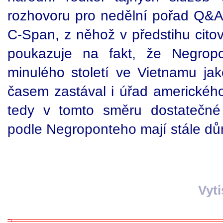
rozhovoru pro nedělní pořad Q&A 
C-Span, z něhož v předstihu cito
poukazuje na fakt, že Negropo
minulého století ve Vietnamu jak
časem zastával i úřad amerického
tedy v tomto směru dostatečné
podle Negroponteho mají stále důr
Vyt