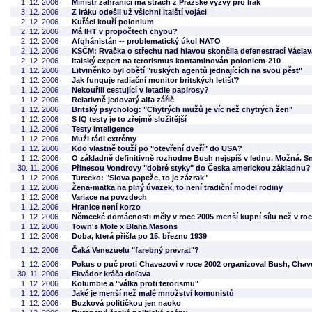
1. 12. 2006
Ministr zahraničí má strach z Pražské výzvy pro Irák
3. 12. 2006
Z Iráku odešli už všichni italští vojáci
2. 12. 2006
Kuřáci kouří polonium
2. 12. 2006
Má IHT v propočtech chybu?
2. 12. 2006
Afghánistán -- problematický úkol NATO
2. 12. 2006
KSČM: Rvačka o střechu nad hlavou skončila defenestrací Václav
2. 12. 2006
Italský expert na terorismus kontaminován poloniem-210
1. 12. 2006
Litviněnko byl obětí "ruských agentů jednajících na svou pěst"
1. 12. 2006
Jak funguje radiační monitor britských letišť?
1. 12. 2006
Nekouřili cestující v letadle papirosy?
1. 12. 2006
Relativně jedovatý alfa zářič
1. 12. 2006
Britský psycholog: "Chytrých mužů je víc než chytrých žen"
1. 12. 2006
S IQ testy je to zřejmě složitější
1. 12. 2006
Testy inteligence
1. 12. 2006
Muži rádi extrémy
1. 12. 2006
Kdo vlastně touží po "otevření dveří" do USA?
1. 12. 2006
O základně definitivně rozhodne Bush nejspíš v lednu. Možná. S
30. 11. 2006
Přinesou Vondrovy "dobré styky" do Česka americkou základnu?
1. 12. 2006
Turecko: "Slova papeže, to je zázrak"
1. 12. 2006
Žena-matka na plný úvazek, to není tradiční model rodiny
1. 12. 2006
Variace na povzdech
1. 12. 2006
Hranice není korzo
1. 12. 2006
Německé domácnosti měly v roce 2005 menší kupní sílu než v roc
1. 12. 2006
Town's Mole x Blaha Masons
1. 12. 2006
Doba, která přišla po 15. březnu 1939
1. 12. 2006
Čaká Venezuelu "farebný prevrat"?
1. 12. 2006
Pokus o puč proti Chavezovi v roce 2002 organizoval Bush, Chavez
30. 11. 2006
Ekvádor kráča doľava
1. 12. 2006
Kolumbie a "válka proti terorismu"
1. 12. 2006
Jaké je menší než malé množství komunistů
1. 12. 2006
Buzková političkou jen naoko