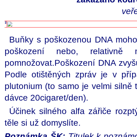
veř
Buňky s poškozenou DNA mohou 
poškození nebo, relativně
pomnožovat.Poškození DNA zvyšuje
Podle otištěných zpráv je v příp
plutonium (to samo je velmi silně
dávce 20cigaret/den).
Účinek silného alfa zářiče rozpt
těle si už domyslíte.
Poznámka ŠK:
Titulek k poznám