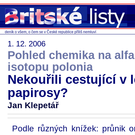
deník o všem, o čem se v České republice příliš nemluví
1. 12. 2006
Pohled chemika na alfa
isotopu polonia
Nekouřili cestující v 
papirosy?
Jan Klepetář
Podle různých knížek: průnik 