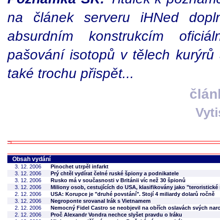
na článek serveru iHNed dopln
absurdním konstrukcím oficiá
pašování isotopů v tělech kurýrů
také trochu přispět...
člán
Vyt
Obsah vydání
3. 12. 2006
Pinochet utrpěl infarkt
3. 12. 2006
Prý chtěl vydírat čelné ruské špiony a podnikatele
3. 12. 2006
Rusko má v současnosti v Británii víc než 30 špionů
3. 12. 2006
Miliony osob, cestujících do USA, klasifikovány jako "teroristické 
2. 12. 2006
USA: Korupce je "druhé povstání". Stojí 4 miliardy dolarů ročně
3. 12. 2006
Negroponte srovanal Irák s Vietnamem
2. 12. 2006
Nemocný Fidel Castro se neobjevil na obřích oslavách svých nar
2. 12. 2006
Proč Alexandr Vondra nechce slyšet pravdu o Iráku