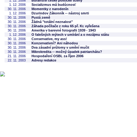
1. 12. 2006
Buranství české politické scény
1. 12. 2006
Socializmus má budúcnosť
30. 11. 2006
Momentky z narodenín
1. 12. 2006
Dzurindov Zákonník -- nástroj smrti
30. 11. 2006
Pustá země
30. 11. 2006
Žádná "totální neznalost"
30. 11. 2006
Záhada počítače z roku 65 př. Kr. vyřešena
30. 11. 2006
Amerika v barevné fotografii 1939 - 1943
1. 12. 2006
O falešných mýtech v umírání a o nezájmu státu
30. 11. 2006
Conservative, my ass!
30. 11. 2006
Konzervativní? Ani náhodou
30. 11. 2006
Dva zásadní průlomy v umění mučit
30. 11. 2006
Mikrokredita -- možný úpadek patriarchátu?
21. 11. 2006
Hospodaření OSBL za říjen 2006
22. 11. 2003
Adresy redakce