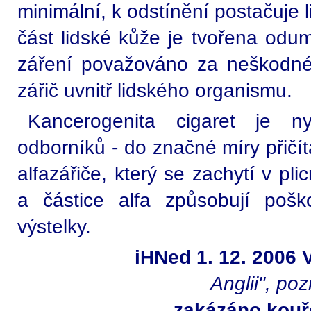
minimální, k odstínění postačuje l
část lidské kůže je tvořena odum
záření považováno za neškodné. 
zářič uvnitř lidského organismu.
Kancerogenita cigaret je n
odborníků - do značné míry přič
alfazářiče, který se zachytí v pli
a částice alfa způsobují poš
výstelky.
iHNed 1. 12. 2006 V
Anglii", poz
zakázáno kouř