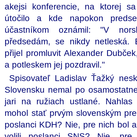
akejsi konferencie, na ktorej 
útočilo a kde napokon predse
účastníkom oznámil: "V nor
předsedám, se nikdy netleská. 
přijel promluvit Alexander Dubček
a potleskem jej pozdravil."
Spisovateľ Ladislav Ťažký nes
Slovensku nemal po osamostatnení
jari na ružiach ustlané. Nahla
mohol stať prvým slovenským prezi
poslanci KDH? Nie, pre nich bol a
volili poslanci SNS? Nie, pre 