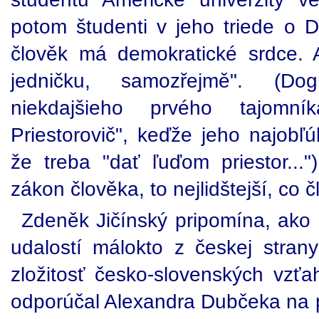
potom študenti v jeho triede o Du
člověk má demokratické srdce. 
jedničku, samozřejmě". (Dog
niekdajšieho prvého tajomník
Priestorovič", keďže jeho najobľ
že treba "dať ľuďom priestor...
zákon člověka, to nejlidštejší, co 
Zdeněk Jičínský pripomína, ako 
udalostí málokto z českej stran
zložitosť česko-slovenských vzťa
odporúčal Alexandra Dubčeka na po