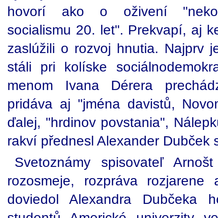
hovorí ako o oživení "nekomu
socialismu 20. let". Prekvapí, aj 
zaslúžili o rozvoj hnutia. Najprv 
stáli pri kolíske sociálnodemokr
menom Ivana Dérera prechád
pridáva aj "jména davistů, Novo
ďalej, "hrdinov povstania", Nálep
rakví přednesl Alexander Dubček sv
Svetoznámy spisovateľ Arnošt 
rozosmeje, rozpráva rozjarene
doviedol Alexandra Dubčeka hov
studentů Americké univerzity 