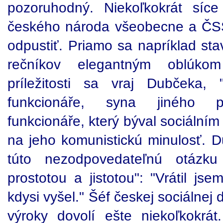
pozoruhodný. Niekoľkokrát síc
českého národa všeobecne a ČSS
odpustiť. Priamo sa napríklad sta
rečníkov elegantným oblúko
príležitosti sa vraj Dubčeka, 
funkcionáře, syna jiného p
funkcionáře, který býval sociální
na jeho komunistickú minulosť. D
túto nezodpovedateľnú otázk
prostotou a jistotou": "Vrátil j
kdysi vyšel." Šéf českej sociálne
výroky dovolí ešte niekoľkokrá