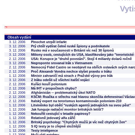
Vyt
Obsah vydání
3. 12. 2006
Pinochet utrpěl infarkt
3. 12. 2006
Prý chtěl vydírat čelné ruské špiony a podnikatele
3. 12. 2006
Rusko má v současnosti v Británii víc než 30 špionů
3. 12. 2006
Miliony osob, cestujících do USA, klasifikovány jako "teroristické 
2. 12. 2006
USA: Korupce je "druhé povstání". Stojí 4 miliardy dolarů ročně
3. 12. 2006
Negroponte srovanal Irák s Vietnamem
2. 12. 2006
Nemocný Fidel Castro se neobjevil na obřích oslavách svých nar
2. 12. 2006
Proč Alexandr Vondra nechce slyšet pravdu o Iráku
1. 12. 2006
Ministr zahraničí má strach z Pražské výzvy pro Irák
3. 12. 2006
Z Iráku odešli už všichni italští vojáci
2. 12. 2006
Kuřáci kouří polonium
2. 12. 2006
Má IHT v propočtech chybu?
2. 12. 2006
Afghánistán -- problematický úkol NATO
2. 12. 2006
KSČM: Rvačka o střechu nad hlavou skončila defenestrací Václav
2. 12. 2006
Italský expert na terorismus kontaminován poloniem-210
1. 12. 2006
Litviněnko byl obětí "ruských agentů jednajících na svou pěst"
1. 12. 2006
Jak funguje radiační monitor britských letišť?
1. 12. 2006
Nekouřili cestující v letadle papirosy?
1. 12. 2006
Relativně jedovatý alfa zářič
1. 12. 2006
Britský psycholog: "Chytrých mužů je víc než chytrých žen"
1. 12. 2006
S IQ testy je to zřejmě složitější
1. 12. 2006
Testy inteligence
1. 12. 2006
Muži rádi extrémy