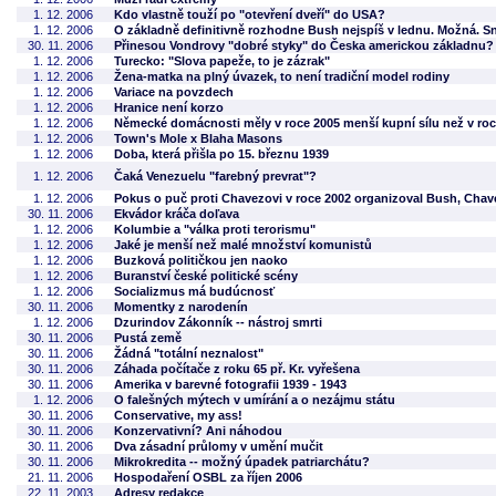
1. 12. 2006
Kdo vlastně touží po "otevření dveří" do USA?
1. 12. 2006
O základně definitivně rozhodne Bush nejspíš v lednu. Možná. S
30. 11. 2006
Přinesou Vondrovy "dobré styky" do Česka americkou základnu?
1. 12. 2006
Turecko: "Slova papeže, to je zázrak"
1. 12. 2006
Žena-matka na plný úvazek, to není tradiční model rodiny
1. 12. 2006
Variace na povzdech
1. 12. 2006
Hranice není korzo
1. 12. 2006
Německé domácnosti měly v roce 2005 menší kupní sílu než v roc
1. 12. 2006
Town's Mole x Blaha Masons
1. 12. 2006
Doba, která přišla po 15. březnu 1939
1. 12. 2006
Čaká Venezuelu "farebný prevrat"?
1. 12. 2006
Pokus o puč proti Chavezovi v roce 2002 organizoval Bush, Chavez
30. 11. 2006
Ekvádor kráča doľava
1. 12. 2006
Kolumbie a "válka proti terorismu"
1. 12. 2006
Jaké je menší než malé množství komunistů
1. 12. 2006
Buzková političkou jen naoko
1. 12. 2006
Buranství české politické scény
1. 12. 2006
Socializmus má budúcnosť
30. 11. 2006
Momentky z narodenín
1. 12. 2006
Dzurindov Zákonník -- nástroj smrti
30. 11. 2006
Pustá země
30. 11. 2006
Žádná "totální neznalost"
30. 11. 2006
Záhada počítače z roku 65 př. Kr. vyřešena
30. 11. 2006
Amerika v barevné fotografii 1939 - 1943
1. 12. 2006
O falešných mýtech v umírání a o nezájmu státu
30. 11. 2006
Conservative, my ass!
30. 11. 2006
Konzervativní? Ani náhodou
30. 11. 2006
Dva zásadní průlomy v umění mučit
30. 11. 2006
Mikrokredita -- možný úpadek patriarchátu?
21. 11. 2006
Hospodaření OSBL za říjen 2006
22. 11. 2003
Adresy redakce