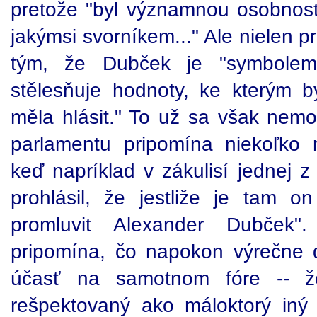
pretože "byl významnou osobností
jakýmsi svorníkem..." Ale nielen p
tým, že Dubček je "symbolem
stělesňuje hodnoty, ke kterým 
měla hlásit." To už sa však nemo
parlamentu pripomína niekoľko 
keď napríklad v zákulisí jednej z
prohlásil, že jestliže je tam 
promluvit Alexander Dubček"
pripomína, čo napokon výrečne 
účasť na samotnom fóre -- 
rešpektovaný ako máloktorý iný p