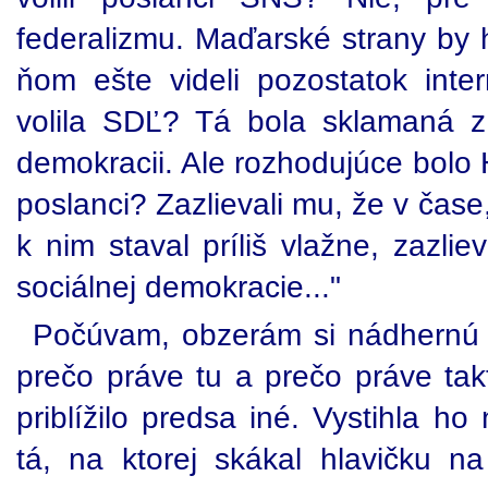
federalizmu. Maďarské strany by ho
ňom ešte videli pozostatok inte
volila SDĽ? Tá bola sklamaná z 
demokracii. Ale rozhodujúce bolo H
poslanci? Zazlievali mu, že v čas
k nim staval príliš vlažne, zazli
sociálnej demokracie..."
Počúvam, obzerám si nádhernú 
prečo práve tu a prečo práve ta
priblížilo predsa iné. Vystihla ho 
tá, na ktorej skákal hlavičku n