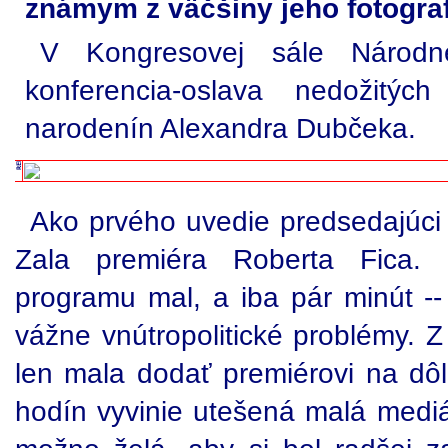
známym z väčšiny jeho fotograf
V Kongresovej sále Národn
konferencia-oslava nedožitýc
narodenín Alexandra Dubčeka.
Ako prvého uvedie predsedajúci 
Zala premiéra Roberta Fica. 
programu mal, a iba pár minút -- 
vážne vnútropolitické problémy. Z
len mala dodať premiérovi na dôle
hodín vyvinie utešená malá mediál