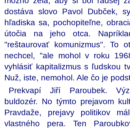
možno želá, aby si bol radšej za
dostáva slovo Pavol Dubček, s
hľadiska sa, pochopiteľne, obracia
útočia na jeho otca. Napríkla
"reštaurovať komunizmus". To 
nechcel, "ale mohol v roku 19
vyhlásiť kapitalizmus s ľudskou t
Nuž, iste, nemohol. Ale čo je podst
Prekvapí Jiří Paroubek. Vý
buldozér. No týmto prejavom kulti
Pravdaže, prejavy politikov m
vlastného pera. Ten Paroubk