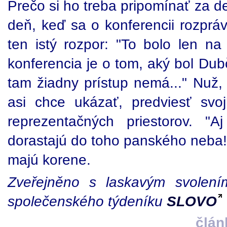
Prečo si ho treba pripomínať za 
deň, keď sa o konferencii rozprá
ten istý rozpor: "To bolo len na
konferencia je o tom, aký bol Dubč
tam žiadny prístup nemá..." Nuž,
asi chce ukázať, predviesť svo
reprezentačných priestorov. 
dorastajú do toho panského neba!
majú korene.
Zveřejněno s laskavým svolením
společenského týdeníku
SLOVO
člán