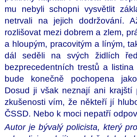
mu nebyli schopni vysvětlit zá
netrvali na jejich dodržování. A
rozlišovat mezi dobrem a zlem, p
a hloupým, pracovitým a líným, ta
dál seděli na svých židlích řed
bezprecedentních trestů a listin
bude konečně pochopena jako
Dosud ji však neznají ani krajští p
zkušenosti vím, že někteří jí hlu
ČSSD. Nebo k moci nepatří odpov
Autor je bývalý policista, který p