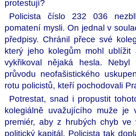
protestují?
Policista číslo 232 036 nezb
pomatení mysli. On jednal v soul
předpisy. Chránil přece své kol
který jeho kolegům mohl ublíži
vykřikoval nějaká hesla. Neby
průvodu neofašistického uskupen
rotu policistů, kteří pochodovali P
Potrestat, snad i propustit toho
kolegiálně uvažujícího muže je
premiér, aby z hrubých chyb ve vl
politický kapitál. Policista tak dop