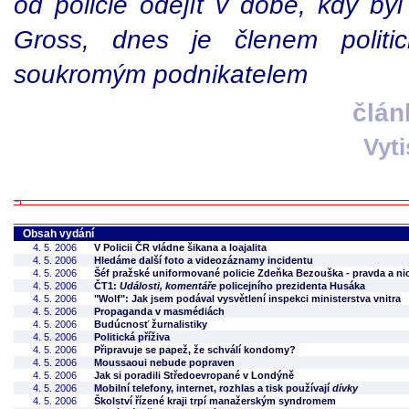
od policie odejít v době, kdy byl
Gross, dnes je členem poli
soukromým podnikatelem
člán
Vyt
Obsah vydání
4. 5. 2006
V Policii ČR vládne šikana a loajalita
4. 5. 2006
Hledáme další foto a videozáznamy incidentu
4. 5. 2006
Šéf pražské uniformované policie Zdeňka Bezouška - pravda a nic
4. 5. 2006
ČT1:
Události, komentáře
policejního prezidenta Husáka
4. 5. 2006
"Wolf": Jak jsem podával vysvětlení inspekci ministerstva vnitra
4. 5. 2006
Propaganda v masmédiách
4. 5. 2006
Budúcnosť žurnalistiky
4. 5. 2006
Politická příživa
4. 5. 2006
Připravuje se papež, že schválí kondomy?
4. 5. 2006
Moussaoui nebude popraven
4. 5. 2006
Jak si poradili Středoevropané v Londýně
4. 5. 2006
Mobilní telefony, internet, rozhlas a tisk používají
dívky
4. 5. 2006
Školství řízené kraji trpí manažerským syndromem