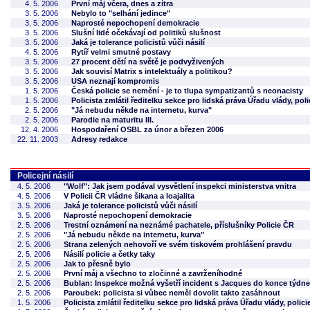
4. 5. 2006
První máj včera, dnes a zítra
3. 5. 2006
Nebylo to "selhání jedince"
3. 5. 2006
Naprosté nepochopení demokracie
3. 5. 2006
Slušní lidé očekávají od politiků slušnost
3. 5. 2006
Jaká je tolerance policistů vůči násilí
4. 5. 2006
Rytíř velmi smutné postavy
3. 5. 2006
27 procent dětí na světě je podvyživených
3. 5. 2006
Jak souvisí Matrix s intelektuály a politikou?
3. 5. 2006
USA neznají kompromis
1. 5. 2006
Česká policie se nemění - je to tlupa sympatizantů s neonacisty
1. 5. 2006
Policista zmlátil ředitelku sekce pro lidská práva Úřadu vlády, poli
2. 5. 2006
"Já nebudu někde na internetu, kurva"
2. 5. 2006
Parodie na maturitu III.
12. 4. 2006
Hospodaření OSBL za únor a březen 2006
22. 11. 2003
Adresy redakce
Policejní násilí
4. 5. 2006
"Wolf": Jak jsem podával vysvětlení inspekci ministerstva vnitra
4. 5. 2006
V Policii ČR vládne šikana a loajalita
3. 5. 2006
Jaká je tolerance policistů vůči násilí
3. 5. 2006
Naprosté nepochopení demokracie
2. 5. 2006
Trestní oznámení na neznámé pachatele, příslušníky Policie ČR
2. 5. 2006
"Já nebudu někde na internetu, kurva"
2. 5. 2006
Strana zelených nehovoří ve svém tiskovém prohlášení pravdu
2. 5. 2006
Násilí policie a četky taky
2. 5. 2006
Jak to přesně bylo
2. 5. 2006
První máj a všechno to zločinné a zavrženíhodné
2. 5. 2006
Bublan: Inspekce možná vyšetří incident s Jacques do konce týdne
2. 5. 2006
Paroubek: policista si vůbec neměl dovolit takto zasáhnout
1. 5. 2006
Policista zmlátil ředitelku sekce pro lidská práva Úřadu vlády, polici