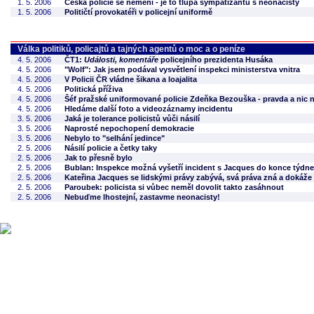
1. 5. 2006
Česká policie se nemění - je to tlupa sympatizantů s neonacisty
1. 5. 2006
Političtí provokatéři v policejní uniformě
Válka politiků, policajtů a tajných agentů o moc a o peníze
4. 5. 2006
ČT1:
Události, komentáře
policejního prezidenta Husáka
4. 5. 2006
"Wolf": Jak jsem podával vysvětlení inspekci ministerstva vnitra
4. 5. 2006
V Policii ČR vládne šikana a loajalita
4. 5. 2006
Politická příživa
4. 5. 2006
Šéf pražské uniformované policie Zdeňka Bezouška - pravda a nic n
4. 5. 2006
Hledáme další foto a videozáznamy incidentu
3. 5. 2006
Jaká je tolerance policistů vůči násilí
3. 5. 2006
Naprosté nepochopení demokracie
3. 5. 2006
Nebylo to "selhání jedince"
2. 5. 2006
Násilí policie a četky taky
2. 5. 2006
Jak to přesně bylo
2. 5. 2006
Bublan: Inspekce možná vyšetří incident s Jacques do konce týdne
2. 5. 2006
Kateřina Jacques se lidskými právy zabývá, svá práva zná a dokáže s
2. 5. 2006
Paroubek: policista si vůbec neměl dovolit takto zasáhnout
2. 5. 2006
Nebuďme lhostejní, zastavme neonacisty!