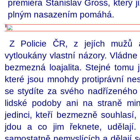
premiéra Stanislav Gross, který 
plným nasazením pomáhá.
Z Policie ČR, z jejích mužů 
vytloukány vlastní názory. Vládne
bezmezná loajalita. Stejné tomu 
které jsou mnohdy protiprávní nes
se stydíte za svého nadřízeného 
lidské podoby ani na straně mini
jedinci, kteří bezmezně souhlasí,
jdou a co jim řeknete, udělají
samostatně nemyslících a dělají s