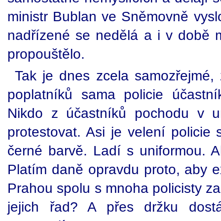
ministr Bublan ve Sněmovně vyslov
nadřízené se nedělá a i v době 
propouštělo.
Tak je dnes zcela samozřejmé,
poplatníků sama policie účastn
Nikdo z účastníků pochodu v uni
protestovat. Asi je velení policie
černé barvě. Ladí s uniformou. A
Platím daně opravdu proto, aby e
Prahou spolu s mnoha policisty z
jejich řad? A přes držku dostá