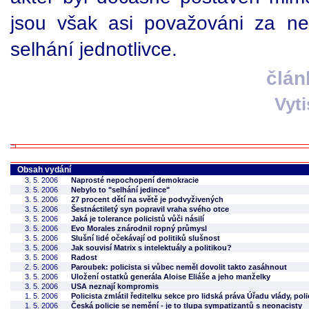
jsou však asi považováni za ne
selhání jednotlivce.
člán
Vyt
Obsah vydání
3. 5. 2006
Naprosté nepochopení demokracie
3. 5. 2006
Nebylo to "selhání jedince"
3. 5. 2006
27 procent dětí na světě je podvyživených
3. 5. 2006
Šestnáctiletý syn popravil vraha svého otce
3. 5. 2006
Jaká je tolerance policistů vůči násilí
3. 5. 2006
Evo Morales znárodnil ropný průmysl
3. 5. 2006
Slušní lidé očekávají od politiků slušnost
3. 5. 2006
Jak souvisí Matrix s intelektuály a politikou?
3. 5. 2006
Radost
2. 5. 2006
Paroubek: policista si vůbec neměl dovolit takto zasáhnout
3. 5. 2006
Uložení ostatků generála Aloise Eliáše a jeho manželky
3. 5. 2006
USA neznají kompromis
1. 5. 2006
Policista zmlátil ředitelku sekce pro lidská práva Úřadu vlády, poli
1. 5. 2006
Česká policie se nemění - je to tlupa sympatizantů s neonacisty