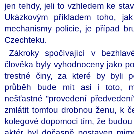
jen tehdy, jeli to vzhledem ke st
Ukázkovým příkladem toho, jak 
mechanismy policie, je případ bru
Czechteku.
Zákroky spočívající v bezhlav
člověka byly vyhodnoceny jako pou
trestné činy, za které by byli p
průběh bude mít asi i toto, m
nešťastné "provedení předvedení"
zmlátit tomfou drobnou ženu, k č
kolegové dopomoci tím, že budou 
aktér byl dočasně postaven mimo 