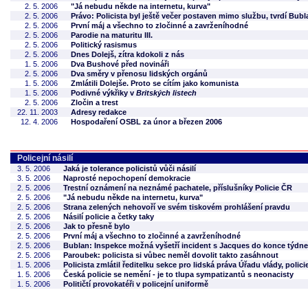
2. 5. 2006
"Já nebudu někde na internetu, kurva"
2. 5. 2006
Právo: Policista byl ještě večer postaven mimo službu, tvrdí Bubl
2. 5. 2006
První máj a všechno to zločinné a zavrženíhodné
2. 5. 2006
Parodie na maturitu III.
2. 5. 2006
Politický rasismus
2. 5. 2006
Dnes Dolejš, zítra kdokoli z nás
1. 5. 2006
Dva Bushové před novináři
2. 5. 2006
Dva směry v přenosu lidských orgánů
1. 5. 2006
Zmlátili Dolejše. Proto se cítím jako komunista
1. 5. 2006
Podivné výkřiky v
Britských listech
2. 5. 2006
Zločin a trest
22. 11. 2003
Adresy redakce
12. 4. 2006
Hospodaření OSBL za únor a březen 2006
Policejní násilí
3. 5. 2006
Jaká je tolerance policistů vůči násilí
3. 5. 2006
Naprosté nepochopení demokracie
2. 5. 2006
Trestní oznámení na neznámé pachatele, příslušníky Policie ČR
2. 5. 2006
"Já nebudu někde na internetu, kurva"
2. 5. 2006
Strana zelených nehovoří ve svém tiskovém prohlášení pravdu
2. 5. 2006
Násilí policie a četky taky
2. 5. 2006
Jak to přesně bylo
2. 5. 2006
První máj a všechno to zločinné a zavrženíhodné
2. 5. 2006
Bublan: Inspekce možná vyšetří incident s Jacques do konce týdne
2. 5. 2006
Paroubek: policista si vůbec neměl dovolit takto zasáhnout
1. 5. 2006
Policista zmlátil ředitelku sekce pro lidská práva Úřadu vlády, polici
1. 5. 2006
Česká policie se nemění - je to tlupa sympatizantů s neonacisty
1. 5. 2006
Političtí provokatéři v policejní uniformě