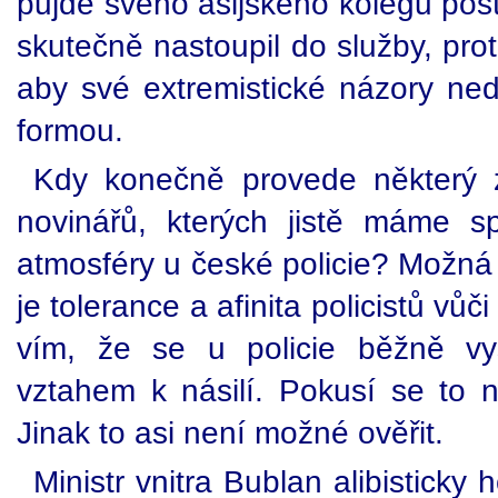
půjde svého asijského kolegu postr
skutečně nastoupil do služby, proto
aby své extremistické názory ne
formou.
Kdy konečně provede některý z
novinářů, kterých jistě máme 
atmosféry u české policie? Možná
je tolerance a afinita policistů vůč
vím, že se u policie běžně vys
vztahem k násilí. Pokusí se to
Jinak to asi není možné ověřit.
Ministr vnitra Bublan alibisticky