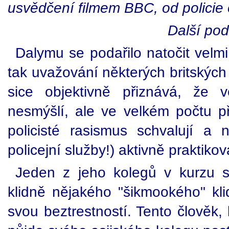
usvědčení filmem BBC, od policie o
Další pod
Dalymu se podařilo natočit velmi
tak uvažování některých britských
sice objektivně přiznává, že vět
nesmýšlí, ale ve velkém počtu př
policisté rasismus schvalují a n
policejní služby!) aktivně praktikov
Jeden z jeho kolegů v kurzu s
klidně nějakého "šikmookého" klid
svou beztrestností. Tento člověk, 