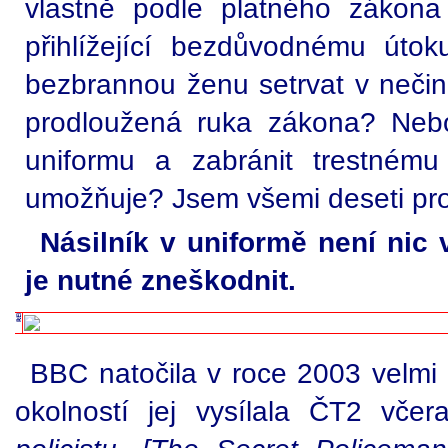
vlastně podle platného zákon
přihlížející bezdůvodnému útoku
bezbrannou ženu setrvat v nečinno
prodloužená ruka zákona? Neb
uniformu a zabránit trestném
umožňuje? Jsem všemi deseti pr
Násilník v uniformě není nic 
je nutné zneškodnit.
BBC natočila v roce 2003 velm
okolností jej vysílala ČT2 včer