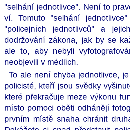
"selhání jednotlivce". Není to prav
ví. Tomuto "selhání jednotlivce" 
"policejních jednotlivců" a jeji
dodržování zákona, jak by se k
ale to, aby nebyli vyfotografo
neobjevili v médiích.
To ale není chyba jednotlivce, j
policisté, kteří jsou svědky vyšin
které překračuje meze výkonu f
místo pomoci oběti odhánějí fotog
prvním místě snaha chránit druha
Dokážete si snad představit polic