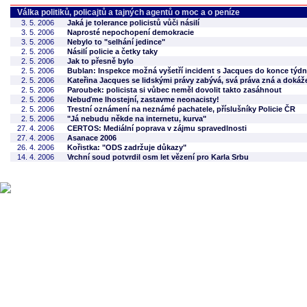
Válka politiků, policajtů a tajných agentů o moc a o peníze
3. 5. 2006
Jaká je tolerance policistů vůči násilí
3. 5. 2006
Naprosté nepochopení demokracie
3. 5. 2006
Nebylo to "selhání jedince"
2. 5. 2006
Násilí policie a četky taky
2. 5. 2006
Jak to přesně bylo
2. 5. 2006
Bublan: Inspekce možná vyšetří incident s Jacques do konce týd
2. 5. 2006
Kateřina Jacques se lidskými právy zabývá, svá práva zná a dokáže 
2. 5. 2006
Paroubek: policista si vůbec neměl dovolit takto zasáhnout
2. 5. 2006
Nebuďme lhostejní, zastavme neonacisty!
2. 5. 2006
Trestní oznámení na neznámé pachatele, příslušníky Policie ČR
2. 5. 2006
"Já nebudu někde na internetu, kurva"
27. 4. 2006
CERTOS: Mediální poprava v zájmu spravedlnosti
27. 4. 2006
Asanace 2006
26. 4. 2006
Kořistka: "ODS zadržuje důkazy"
14. 4. 2006
Vrchní soud potvrdil osm let vězení pro Karla Srbu