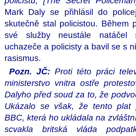
policistu, [The Secret Policeman
Mark Daly se přihlásil do polic
skutečně stal policistou. Během 
své služby neustále natáčel 
uchazeče a policisty a bavil se s
rasismus.
Pozn. JČ:
Proti této práci tel
ministerstvo vnitra ostře protest
Dalyho před soud za to, že podvodn
Ukázalo se však, že tento plat 
BBC, která ho ukládala na zvláštní
scvakla britská vláda podpatky