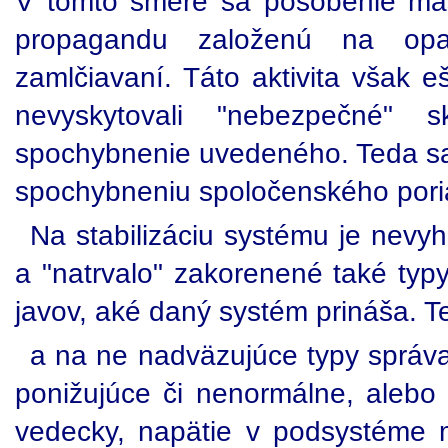
V tomto smere sa pôsobenie masm
propagandu založenú na opak
zamlčiavaní. Táto aktivita však
nevyskytovali "nebezpečné"
spochybnenie uvedeného. Teda sa
spochybneniu spoločenského pori
Na stabilizáciu systému je nevy
a "natrvalo" zakorenené také typy
javov, aké daný systém prináša. Te
a na ne nadväzujúce typy správa
ponižujúce či nenormálne, alebo
vedecky, napätie v podsystéme 