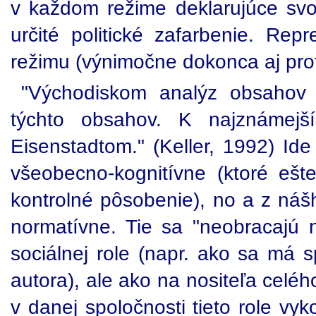
v každom režime deklarujúce svoj
určité politické zafarbenie. Re
režimu (výnimočne dokonca aj prot
"Východiskom analýz obsahov m
týchto obsahov. K najznámejší
Eisenstadtom." (Keller, 1992) Id
všeobecno-kognitívne (ktoré ešt
kontrolné pôsobenie), no a z ná
normatívne. Tie sa "neobracajú n
sociálnej role (napr. ako sa má 
autora), ale ako na nositeľa celéh
v danej spoločnosti tieto role v