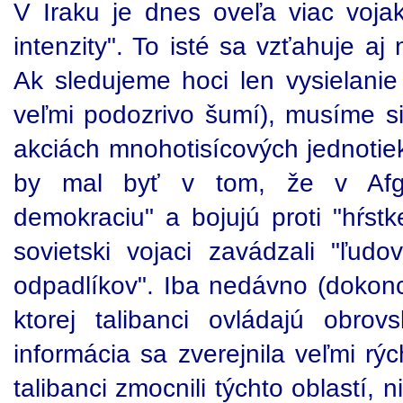
V Iraku je dnes oveľa viac vojak
intenzity". To isté sa vzťahuje aj
Ak sledujeme hoci len vysielanie
veľmi podozrivo šumí), musíme s
akciách mnohotisícových jednotie
by mal byť v tom, že v Afgan
demokraciu" a bojujú proti "hŕs
sovietski vojaci zavádzali "ľudo
odpadlíkov". Iba nedávno (dokonca
ktorej talibanci ovládajú obro
informácia sa zverejnila veľmi rý
talibanci zmocnili týchto oblastí, 