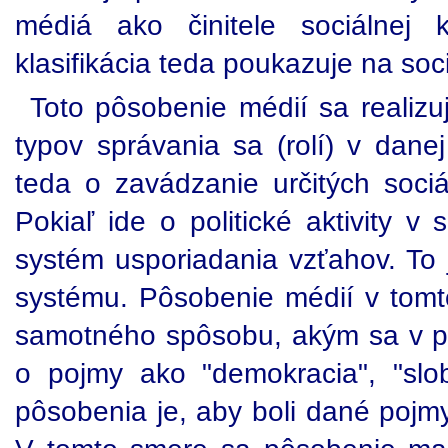
médiá ako činitele sociálnej k
klasifikácia teda poukazuje na soc
Toto pôsobenie médií sa realizu
typov správania sa (rolí) v dane
teda o zavádzanie určitých sociál
Pokiaľ ide o politické aktivity v
systém usporiadania vzťahov. To j
systému. Pôsobenie médií v tom
samotného spôsobu, akým sa v poli
o pojmy ako "demokracia", "slo
pôsobenia je, aby boli dané poj