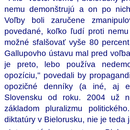
nemu demonštrujú a on po nich 
Voľby boli zaručene zmanipulo
povedané, koľko ľudí proti nemu
možné sfalšovať vyše 80 percent 
Gallupovho ústavu mal pred voľba
je preto, lebo používa nedemo
opozíciu," povedali by propagandi
opozičné denníky (a iné, aj e
Slovensku od roku. 2004 už ni
základom pluralizmu politickéh
diktatúry v Bielorusku, nie je teda