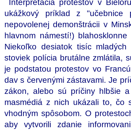
Interpretácia protestov v Bielo
ukážkový príklad z "učebnice 
nepovolenej demonštrácii v Minsk
hlavnom námestí!) blahosklonne t
Niekoľko desiatok tisíc mladých
stoviek polícia brutálne zmlátila, s
je podstatou protestov vo Franc
dav s červenými zástavami. Je prí
zákon, alebo sú príčiny hlbšie 
masmédiá z nich ukázali to, čo sa
vhodným spôsobom. O protestoch 
aby vytvorili zdanie informov