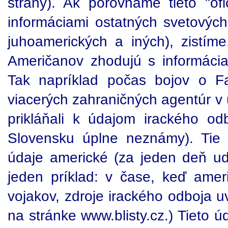
strany). Ak porovnáme tieto "of
informáciami ostatných svetových
juhoamerických a iných), zistím
Američanov zhodujú s informáci
Tak napríklad počas bojov o Fa
viacerých zahraničných agentúr v 
prikláňali k údajom irackého o
Slovensku úplne neznámy). Tie 
údaje americké (za jeden deň ud
jeden príklad: v čase, keď amer
vojakov, zdroje irackého odboja uv
na stránke www.blisty.cz.) Tieto 