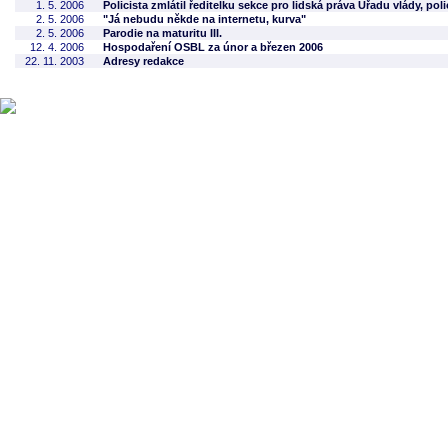
1. 5. 2006
Policista zmlátil ředitelku sekce pro lidská práva Úřadu vlády, poli
2. 5. 2006
"Já nebudu někde na internetu, kurva"
2. 5. 2006
Parodie na maturitu III.
12. 4. 2006
Hospodaření OSBL za únor a březen 2006
22. 11. 2003
Adresy redakce