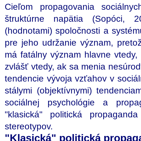
Cieľom propagovania sociálnych
štruktúrne napätia (Sopóci, 
(hodnotami) spoločnosti a systém
pre jeho udržanie význam, pret
má fatálny význam hlavne vtedy,
zvlášť vtedy, ak sa menia nesúr
tendencie vývoja vzťahov v sociál
stálymi (objektívnymi) tendencia
sociálnej psychológie a prop
"klasická" politická propagan
stereotypov.
"Klasická" politická propa