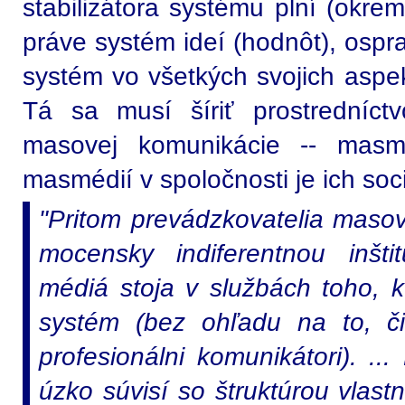
stabilizátora systému plní (okre
práve systém ideí (hodnôt), ospr
systém vo všetkých svojich aspek
Tá sa musí šíriť prostredníctv
masovej komunikácie -- masméd
masmédií v spoločnosti je ich soc
"Pritom prevádzkovatelia maso
mocensky indiferentnou inšt
médiá stoja v službách toho, k
systém (bez ohľadu na to, či 
profesionálni komunikátori). .
úzko súvisí so štruktúrou vlastn