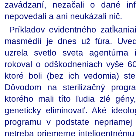
zavádzaní, nezačali o dané inf
nepovedali a ani neukázali nič.
Príkladov evidentného zatĺkania
masmédií je dnes už fúra. Uved
uzrela svetlo sveta agentúrna 
rokoval o odškodneniach vyše 60-t
ktoré boli (bez ich vedomia) st
Dôvodom na sterilizačný progra
ktorého mali títo ľudia zlé gén
geneticky eliminovať. Aké ideol
programu v podstate nepriamej 
netreba priemerne inteligentnému