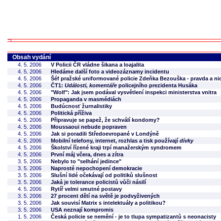
Obsah vydání
4. 5. 2006
V Policii ČR vládne šikana a loajalita
4. 5. 2006
Hledáme další foto a videozáznamy incidentu
4. 5. 2006
Šéf pražské uniformované policie Zdeňka Bezouška - pravda a nic
4. 5. 2006
ČT1:
Události, komentáře
policejního prezidenta Husáka
4. 5. 2006
"Wolf": Jak jsem podával vysvětlení inspekci ministerstva vnitra
4. 5. 2006
Propaganda v masmédiách
4. 5. 2006
Budúcnosť žurnalistiky
4. 5. 2006
Politická příživa
4. 5. 2006
Připravuje se papež, že schválí kondomy?
4. 5. 2006
Moussaoui nebude popraven
4. 5. 2006
Jak si poradili Středoevropané v Londýně
4. 5. 2006
Mobilní telefony, internet, rozhlas a tisk používají
dívky
4. 5. 2006
Školství řízené kraji trpí manažerským syndromem
4. 5. 2006
První máj včera, dnes a zítra
3. 5. 2006
Nebylo to "selhání jedince"
3. 5. 2006
Naprosté nepochopení demokracie
3. 5. 2006
Slušní lidé očekávají od politiků slušnost
3. 5. 2006
Jaká je tolerance policistů vůči násilí
4. 5. 2006
Rytíř velmi smutné postavy
3. 5. 2006
27 procent dětí na světě je podvyživených
3. 5. 2006
Jak souvisí Matrix s intelektuály a politikou?
3. 5. 2006
USA neznají kompromis
1. 5. 2006
Česká policie se nemění - je to tlupa sympatizantů s neonacisty