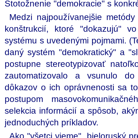
Stotožnenie "demokracie" s konk
Medzi najpoužívanejšie metódy 
konštrukcií, ktoré "dokazujú" v
systému s uvedenými pojmami. (T
daný systém "demokratický" a "sl
postupne stereotypizovať natoľk
zautomatizovalo a vsunulo do
dôkazov o ich oprávnenosti sa t
postupom masovokomunikačného
selekcia informácií a spôsob, a
jednoduchých príkladov.
Ako "všetci vieme", bieloruský pr