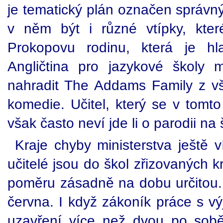
je tematický plán označen správ
v něm být i různé vtípky, kter
Prokopovu rodinu, která je h
Angličtina pro jazykové školy
nahradit The Addams Family z 
komedie. Učitel, který se v tomt
však často neví jde li o parodii na 
Kraje chyby ministerstva ještě v
učitelé jsou do škol zřizovaných k
poměru zásadně na dobu určitou.
června. I když zákoník práce s v
uzavření více než dvou po sob