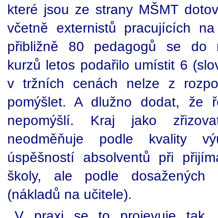
které jsou ze strany MŠMT dotová
včetně externistů pracujících n
přibližně 80 pedagogů se do m
kurzů letos podařilo umístit 6 (slo
v tržních cenách nelze z rozpo
pomýšlet. A dlužno dodat, že ř
nepomýšlí. Kraj jako zřizovat
neodměňuje podle kvality výu
úspěšností absolventů při přijí
školy, ale podle dosažených 
(nákladů na učitele).
V praxi se to projevuje tak, 