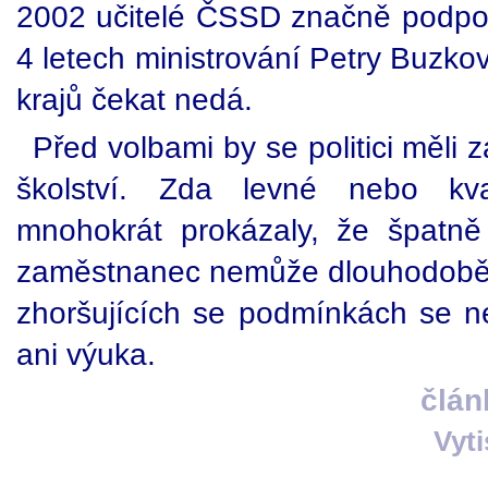
2002 učitelé ČSSD značně podpoři
4 letech ministrování Petry Buzkov
krajů čekat nedá.
Před volbami by se politici měli z
školství. Zda levné nebo kva
mnohokrát prokázaly, že špatně
zaměstnanec nemůže dlouhodobě 
zhoršujících se podmínkách se ne
ani výuka.
člán
Vyt