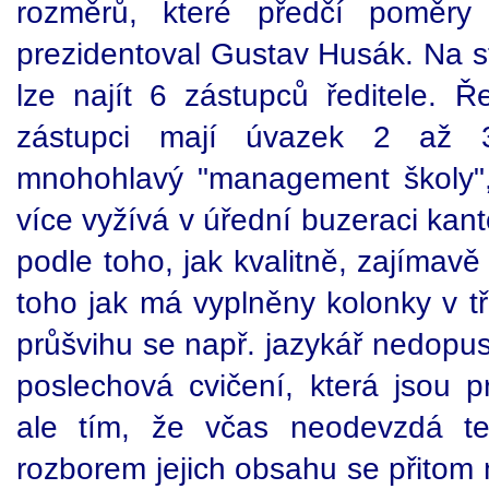
rozměrů, které předčí poměry
prezidentoval Gustav Husák. Na stř
lze najít 6 zástupců ředitele. Ř
zástupci mají úvazek 2 až 
mnohohlavý "management školy",
více vyžívá v úřední buzeraci kan
podle toho, jak kvalitně, zajímavě
toho jak má vyplněny kolonky v tř
průšvihu se např. jazykář nedopu
poslechová cvičení, která jsou p
ale tím, že včas neodevzdá te
rozborem jejich obsahu se přitom