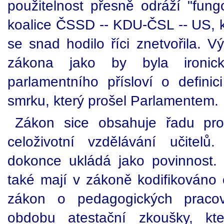
použitelnost přesně odráží "fung
koalice ČSSD -- KDU-ČSL -- US, kt
se snad hodilo říci znetvořila. 
zákona jako by byla ironic
parlamentního přísloví o definic
smrku, který prošel Parlamentem.
Zákon sice obsahuje řadu prog
celoživotní vzdělávání učitel
dokonce ukládá jako povinnost. N
také mají v zákoně kodifikováno c
zákon o pedagogických pracov
obdobu atestační zkoušky, kt