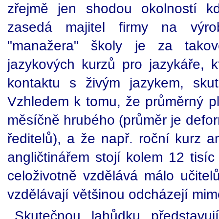
zřejmě jen shodou okolností kd
zasedá majitel firmy na výr
"manažera" školy je za takov
jazykových kurzů pro jazykáře, kt
kontaktu s živým jazykem, sku
Vzhledem k tomu, že průměrný plat
měsíčně hrubého (průměr je defo
ředitelů), a že např. roční kurz a
angličtinářem stojí kolem 12 tisí
celoživotně vzdělává málo učitelů.
vzdělávají většinou odcházejí mimo
Skutečnou lahůdku představují