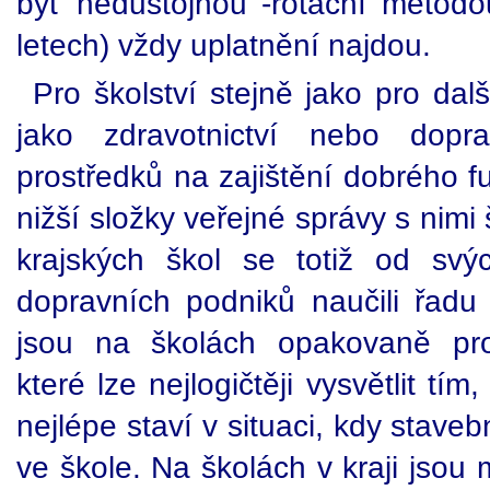
byť nedůstojnou -rotační metodo
letech) vždy uplatnění najdou.
Pro školství stejně jako pro dal
jako zdravotnictví nebo dopra
prostředků na zajištění dobrého f
nižší složky veřejné správy s nimi
krajských škol se totiž od sv
dopravních podniků naučili řadu 
jsou na školách opakovaně pro
které lze nejlogičtěji vysvětlit tí
nejlépe staví v situaci, kdy staveb
ve škole. Na školách v kraji jso