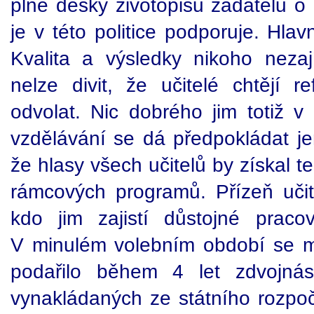
plné desky životopisů žadatelů o p
je v této politice podporuje. Hlav
Kvalita a výsledky nikoho nezaj
nelze divit, že učitelé chtějí r
odvolat. Nic dobrého jim totiž v 
vzdělávání se dá předpokládat je
že hlasy všech učitelů by získal ten
rámcových programů. Přízeň učite
kdo jim zajistí důstojné praco
V minulém volebním období se m
podařilo během 4 let zdvojná
vynakládaných ze státního rozpoč