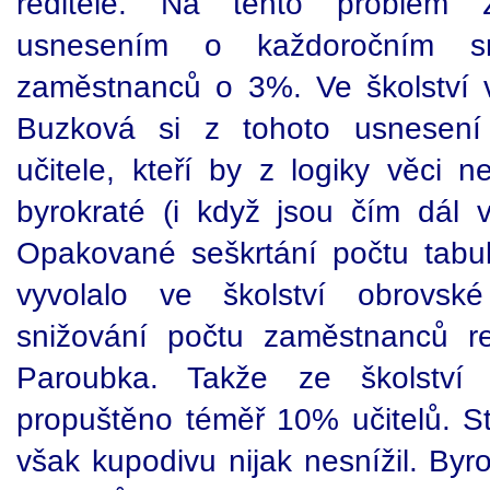
ředitelé. Na tento problém z
usnesením o každoročním sn
zaměstnanců o 3%. Ve školství v
Buzková si z tohoto usnesení 
učitele, kteří by z logiky věci 
byrokraté (i když jsou čím dál v
Opakované seškrtání počtu tabu
vyvolalo ve školství obrovsk
snižování počtu zaměstnanců re
Paroubka. Takže ze školství
propuštěno téměř 10% učitelů. St
však kupodivu nijak nesnížil. Byr