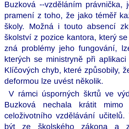
Buzková --vzděláním právnička, je
pramení z toho, že jako téměř ka
školy. Možná i touto absencí z
školství z pozice kantora, který s
zná problémy jeho fungování, lze
kterých se ministryně při aplikaci
Klíčových chyb, které způsobily, 
deformou lze uvést několik.
V rámci úsporných škrtů ve výda
Buzková nechala krátit mimo 
celoživotního vzdělávání učitelů
být ze školského zákona a 