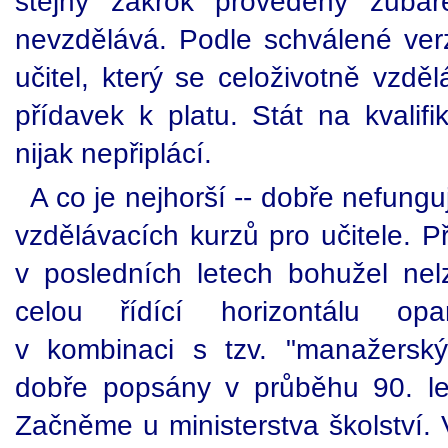
stejný zákrok provedený zubař
nevzdělává. Podle schválené ve
učitel, který se celoživotně vzd
přídavek k platu. Stát na kvalifi
nijak nepřiplácí.
A co je nejhorší -- dobře nefungu
vzdělávacích kurzů pro učitele. P
v posledních letech bohužel nel
celou řídící horizontálu opa
v kombinaci s tzv. "manažerský
dobře popsány v průběhu 90. let
Začněme u ministerstva školství. V