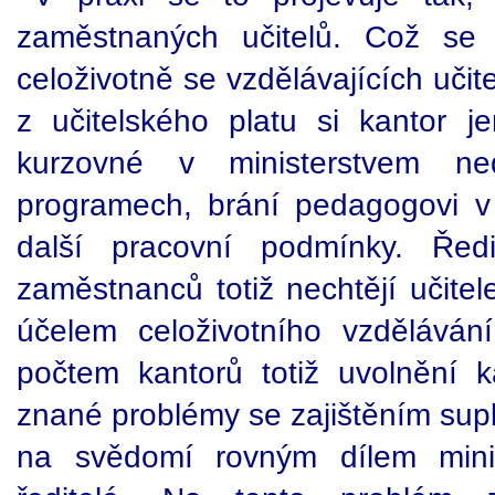
zaměstnaných učitelů. Což se 
celoživotně se vzdělávajících učite
z učitelského platu si kantor je
kurzovné v ministerstvem ned
programech, brání pedagogovi v 
další pracovní podmínky. Ředit
zaměstnanců totiž nechtějí učitel
účelem celoživotního vzděláván
počtem kantorů totiž uvolnění
znané problémy se zajištěním sup
na svědomí rovným dílem minis