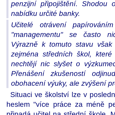
penzijní připojištění. Shodou o
nabídku určité banky.
Učitelé otrávení papírování
"managementu" se často nic
Výrazně k tomuto stavu však p
zejména středních škol, které
nechtějí nic slyšet o výzkum
Přenášení zkušeností odjinu
obohacení výuky, ale zvýšení p
Situaci ve školství lze v posled
heslem "více práce za méně pen
připadá učitel na střední škole. M