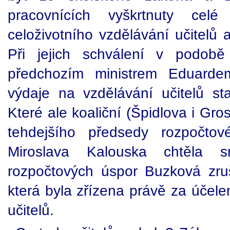
pracovnících vyškrtnuty cel
celoživotního vzdělávání učitelů 
Při jejich schválení v podobě
předchozím ministrem Eduard
výdaje na vzdělávání učitelů s
Které ale koaliční (Špidlova i Gr
tehdejšího předsedy rozpočt
Miroslava Kalouska chtěla 
rozpočtových úspor Buzková zruš
která byla zřízena právě za účele
učitelů.