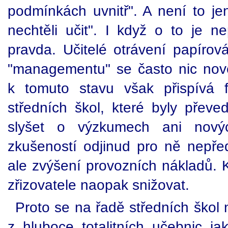
podmínkách uvnitř". A není to je
nechtěli učit". I když o to je 
pravda. Učitelé otrávení papírov
"managementu" se často nic nové
k tomuto stavu však přispívá f
středních škol, které byly převe
slyšet o výzkumech ani nový
zkušeností odjinud pro ně nepře
ale zvýšení provozních nákladů. 
zřizovatele naopak snižovat.
Proto se na řadě středních škol 
z hluboce totalitních učebnic ja