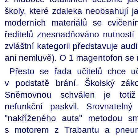
školy, které zdaleka neobsahují ja
moderních materiálů se cvičení
ředitelů znesnadňováno nutností 
zvláštní kategorii představuje aud
ani nemluvě). O 1 magentofon se mí
Přesto se řada učitelů chce u
v podstatě brání. Školský zá
Sněmovnou schválen je toti
nefunkční paskvil. Srovnateln
"nakříženého auta" metodou s
s motorem z Trabantu a pneuma