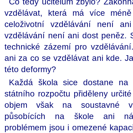
Co tedy učitelům zbylo? Zákonná
vzdělávat, která má více méně
celoživotní vzdělávání není an
vzdělávání není ani dost peněz. S
technické zázemí pro vzdělávání
ani za co se vzdělávat ani kde. J
této deformy?
Každá škola sice dostane na c
státního rozpočtu přiděleny určité
objem však na soustavné vz
působících na škole ani ná
problémem jsou i omezené kapaci