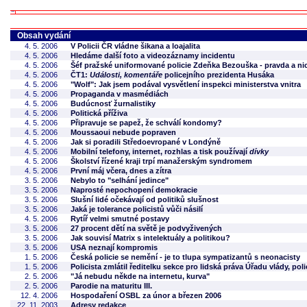
Obsah vydání
4. 5. 2006
V Policii ČR vládne šikana a loajalita
4. 5. 2006
Hledáme další foto a videozáznamy incidentu
4. 5. 2006
Šéf pražské uniformované policie Zdeňka Bezouška - pravda a nic
4. 5. 2006
ČT1:
Události, komentáře
policejního prezidenta Husáka
4. 5. 2006
"Wolf": Jak jsem podával vysvětlení inspekci ministerstva vnitra
4. 5. 2006
Propaganda v masmédiách
4. 5. 2006
Budúcnosť žurnalistiky
4. 5. 2006
Politická příživa
4. 5. 2006
Připravuje se papež, že schválí kondomy?
4. 5. 2006
Moussaoui nebude popraven
4. 5. 2006
Jak si poradili Středoevropané v Londýně
4. 5. 2006
Mobilní telefony, internet, rozhlas a tisk používají
dívky
4. 5. 2006
Školství řízené kraji trpí manažerským syndromem
4. 5. 2006
První máj včera, dnes a zítra
3. 5. 2006
Nebylo to "selhání jedince"
3. 5. 2006
Naprosté nepochopení demokracie
3. 5. 2006
Slušní lidé očekávají od politiků slušnost
3. 5. 2006
Jaká je tolerance policistů vůči násilí
4. 5. 2006
Rytíř velmi smutné postavy
3. 5. 2006
27 procent dětí na světě je podvyživených
3. 5. 2006
Jak souvisí Matrix s intelektuály a politikou?
3. 5. 2006
USA neznají kompromis
1. 5. 2006
Česká policie se nemění - je to tlupa sympatizantů s neonacisty
1. 5. 2006
Policista zmlátil ředitelku sekce pro lidská práva Úřadu vlády, poli
2. 5. 2006
"Já nebudu někde na internetu, kurva"
2. 5. 2006
Parodie na maturitu III.
12. 4. 2006
Hospodaření OSBL za únor a březen 2006
22. 11. 2003
Adresy redakce