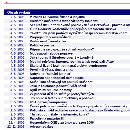
Obsah vydání
4. 5. 2006
V Policii ČR vládne šikana a loajalita
4. 5. 2006
Hledáme další foto a videozáznamy incidentu
4. 5. 2006
Šéf pražské uniformované policie Zdeňka Bezouška - pravda a nic
4. 5. 2006
ČT1:
Události, komentáře
policejního prezidenta Husáka
4. 5. 2006
"Wolf": Jak jsem podával vysvětlení inspekci ministerstva vnitra
4. 5. 2006
Propaganda v masmédiách
4. 5. 2006
Budúcnosť žurnalistiky
4. 5. 2006
Politická příživa
4. 5. 2006
Připravuje se papež, že schválí kondomy?
4. 5. 2006
Moussaoui nebude popraven
4. 5. 2006
Jak si poradili Středoevropané v Londýně
4. 5. 2006
Mobilní telefony, internet, rozhlas a tisk používají
dívky
4. 5. 2006
Školství řízené kraji trpí manažerským syndromem
4. 5. 2006
První máj včera, dnes a zítra
3. 5. 2006
Nebylo to "selhání jedince"
3. 5. 2006
Naprosté nepochopení demokracie
3. 5. 2006
Slušní lidé očekávají od politiků slušnost
3. 5. 2006
Jaká je tolerance policistů vůči násilí
4. 5. 2006
Rytíř velmi smutné postavy
3. 5. 2006
27 procent dětí na světě je podvyživených
3. 5. 2006
Jak souvisí Matrix s intelektuály a politikou?
3. 5. 2006
USA neznají kompromis
1. 5. 2006
Česká policie se nemění - je to tlupa sympatizantů s neonacisty
1. 5. 2006
Policista zmlátil ředitelku sekce pro lidská práva Úřadu vlády, poli
2. 5. 2006
"Já nebudu někde na internetu, kurva"
2. 5. 2006
Parodie na maturitu III.
12. 4. 2006
Hospodaření OSBL za únor a březen 2006
22. 11. 2003
Adresy redakce