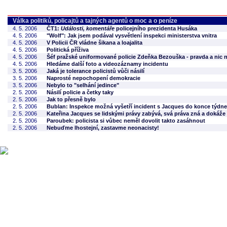
Válka politiků, policajtů a tajných agentů o moc a o peníze
4. 5. 2006
ČT1:
Události, komentáře
policejního prezidenta Husáka
4. 5. 2006
"Wolf": Jak jsem podával vysvětlení inspekci ministerstva vnitra
4. 5. 2006
V Policii ČR vládne šikana a loajalita
4. 5. 2006
Politická příživa
4. 5. 2006
Šéf pražské uniformované policie Zdeňka Bezouška - pravda a nic n
4. 5. 2006
Hledáme další foto a videozáznamy incidentu
3. 5. 2006
Jaká je tolerance policistů vůči násilí
3. 5. 2006
Naprosté nepochopení demokracie
3. 5. 2006
Nebylo to "selhání jedince"
2. 5. 2006
Násilí policie a četky taky
2. 5. 2006
Jak to přesně bylo
2. 5. 2006
Bublan: Inspekce možná vyšetří incident s Jacques do konce týdne
2. 5. 2006
Kateřina Jacques se lidskými právy zabývá, svá práva zná a dokáže s
2. 5. 2006
Paroubek: policista si vůbec neměl dovolit takto zasáhnout
2. 5. 2006
Nebuďme lhostejní, zastavme neonacisty!