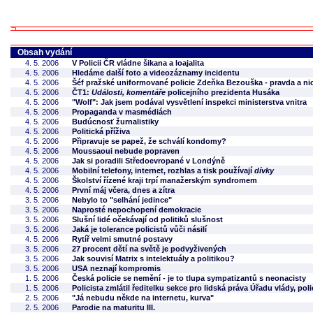
Obsah vydání
4. 5. 2006
V Policii ČR vládne šikana a loajalita
4. 5. 2006
Hledáme další foto a videozáznamy incidentu
4. 5. 2006
Šéf pražské uniformované policie Zdeňka Bezouška - pravda a nic
4. 5. 2006
ČT1:
Události, komentáře
policejního prezidenta Husáka
4. 5. 2006
"Wolf": Jak jsem podával vysvětlení inspekci ministerstva vnitra
4. 5. 2006
Propaganda v masmédiách
4. 5. 2006
Budúcnosť žurnalistiky
4. 5. 2006
Politická příživa
4. 5. 2006
Připravuje se papež, že schválí kondomy?
4. 5. 2006
Moussaoui nebude popraven
4. 5. 2006
Jak si poradili Středoevropané v Londýně
4. 5. 2006
Mobilní telefony, internet, rozhlas a tisk používají
dívky
4. 5. 2006
Školství řízené kraji trpí manažerským syndromem
4. 5. 2006
První máj včera, dnes a zítra
3. 5. 2006
Nebylo to "selhání jedince"
3. 5. 2006
Naprosté nepochopení demokracie
3. 5. 2006
Slušní lidé očekávají od politiků slušnost
3. 5. 2006
Jaká je tolerance policistů vůči násilí
4. 5. 2006
Rytíř velmi smutné postavy
3. 5. 2006
27 procent dětí na světě je podvyživených
3. 5. 2006
Jak souvisí Matrix s intelektuály a politikou?
3. 5. 2006
USA neznají kompromis
1. 5. 2006
Česká policie se nemění - je to tlupa sympatizantů s neonacisty
1. 5. 2006
Policista zmlátil ředitelku sekce pro lidská práva Úřadu vlády, poli
2. 5. 2006
"Já nebudu někde na internetu, kurva"
2. 5. 2006
Parodie na maturitu III.