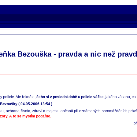
eňka Bezouška - pravda a nic než pravda
 policie. Ale řekněte,
čeho si v poslední době u policie vážíte
, jakého zásahu, co
Bezoušky ( 04.05.2006 13:54 )
ádku, ochrana života, zdraví a majetku občanů při oznámených shromážděních prá
ory. A to se myslím podařilo.
p