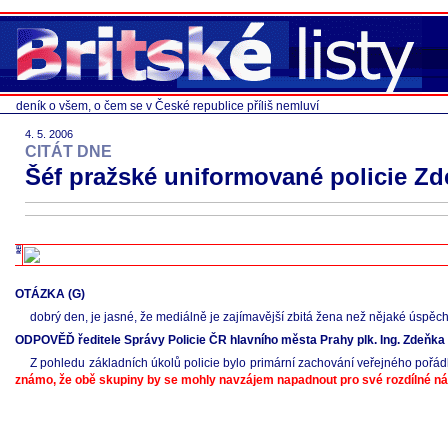
deník o všem, o čem se v České republice příliš nemluví
4. 5. 2006
CITÁT DNE
Šéf pražské uniformované policie Zd
OTÁZKA (G)
dobrý den, je jasné, že mediálně je zajímavější zbitá žena než nějaké úspěchy
ODPOVĚĎ ředitele Správy Policie ČR hlavního města Prahy plk. Ing. Zdeňka 
Z pohledu základních úkolů policie bylo primární zachování veřejného poř
známo, že obě skupiny by se mohly navzájem napadnout pro své rozdílné náz