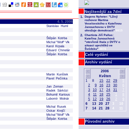
4. 5. 2006
Stanislav Huml
Štěpán Kotrba
Michal "Wolf" Vlk
Karol Krpala
Eduard Chmelár
Celé vydání
Štěpán Kotrba
Archiv vydání
Martin Kunštek
Pavel Pečínka
Jan Zeman
Radek Sárközi
Bohumil Kartous
Lubomír Molnár
Michal Rusek
Oskar Krejčí
Michal "Wolf" Vlk
Štěpán Kotrba
Původní archiv