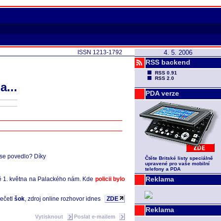
ISSN 1213-1792
4. 5. 2006
RSS backend
RSS 0.91
RSS 2.0
...
PDA verze
 se povedlo? Díky
Čtěte Britské listy speciálně
upravené pro vaše mobilní
telefony a PDA
Reklama
vě 1. května na Palackého nám. Kde
policii bylo
řečetl
šok
, zdroj online rozhovor idnes
ZDE
Reklama
Vytisknout
Poslat e-mailem