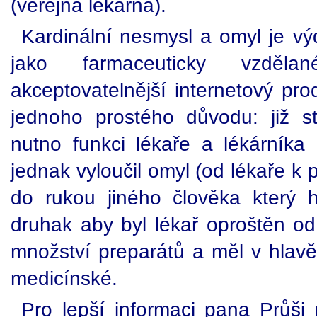
(veřejná lékárna).
Kardinální nesmysl a omyl je vý
jako farmaceuticky vzděl
akceptovatelnější internetový pro
jednoho prostého důvodu: již s
nutno funkci lékaře a lékárníka
jednak vyloučil omyl (od lékaře k 
do rukou jiného člověka který h
druhak aby byl lékař oproštěn od
množství preparátů a měl v hlavě
medicínské.
Pro lepší informaci pana Průši 