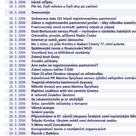
16. 3. 2006
Irácké střípky
16. 3. 2006
Pět let, čtyři měsíce a čtyři dny po zatčení
16. 3. 2006
Temnomlýn
15. 3. 2006
Sněmovna dala 101 hlasů registrovanému partnerství
16. 3. 2006
Zákon o registrovaném partnerství prošel -- díky několika stateč
16. 3. 2006
Francouzský soud rozhodl: jaderný odpad je odpad
16. 3. 2006
Duel Berlusconi versus Prodi -- rozhodne o výsledku italských vo
16. 3. 2006
Odstraňte, prosím, příšerné Radio Česko
16. 3. 2006
Internet je svině, pane Janouchu
16. 3. 2006
Nic z toho, co píše Kotrba o Nadaci Charty 77, není pravda
16. 3. 2006
Spiklenecké teorie o financování NGO
16. 3. 2006
Vznešený boj za křišťálové studánky
16. 3. 2006
Zelený kruh Duhy
16. 3. 2006
Zrcadlo ježibaby
16. 3. 2006
Ano nebo ne registrovanému partnerství?
16. 3. 2006
Zelení nejsou béčko ČSSD
16. 3. 2006
Tibet žil před čínskou okupací ve středověku
16. 3. 2006
Kamiónová PR Martina Špryňara versus zjištění veřejného ochrán
16. 3. 2006
Tragická efektivita kamionové dopravy
15. 3. 2006
Několik dotazů pro pana Martina Špryňara
15. 3. 2006
Rightist coalition with the centrist Greens
16. 3. 2006
K reformě českého školství
16. 3. 2006
Se zdravotnictvím je to složitější
15. 3. 2006
Srba: zproštěn obžaloby z korupce
16. 3. 2006
Větrná energie
16. 3. 2006
Solární panely
15. 3. 2006
Připomínáme si 67. výročí okupace českých zemí nacistickým N
15. 3. 2006
Štěpán Kotrba: Úkolem médií není deformovat realitu
15. 3. 2006
V
Metru
mučí žurnalistiku
15. 3. 2006
Konspirativní teorie o nevládních organizacích
14. 3. 2006
Řezník z Balkánu