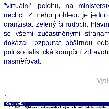
"virtuální" polohu, na ministers
nechci. Z mého pohledu je jedno,
oranžista, zelený či rudoch, hlav
se všemi zúčastněnými stranam
dokázal rozpoutat obšírnou od
polosocialistické korupční zdravot
nasměřovat.
Vyt
Obsah vydání
16. 3. 2006
Výběrové řízení na politiky, kterým bych mohl chtít dát svůj hlas