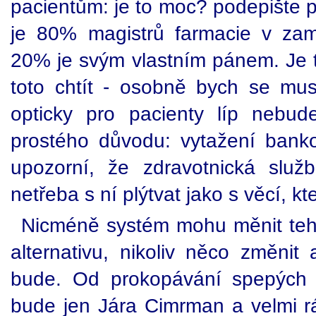
pacientům: je to moc? podepište pe
je 80% magistrů farmacie v za
20% je svým vlastním pánem. Je t
toto chtít - osobně bych se mu
opticky pro pacienty líp nebu
prostého důvodu: vytažení bank
upozorní, že zdravotnická slu
netřeba s ní plýtvat jako s věcí, 
Nicméně systém mohu měnit te
alternativu, nikoliv něco změnit
bude. Od prokopávání spepých u
bude jen Jára Cimrman a velmi 