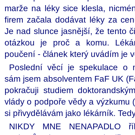
marže na léky sice klesla, nicmé
firem začala dodávat léky za ce
Je nad slunce jasnější, že tento či
otázkou je proč a komu. Lékárn
poučení - článek který uvádím je v
Poslední věcí je spekulace o 
sám jsem absolventem FaF UK (Fa
pokračuji studiem doktorandským.
vlády o podpoře vědy a výzkumu (a
si přivydělávám jako lékárník. Te
NIKDY MNE NENAPADLO říka