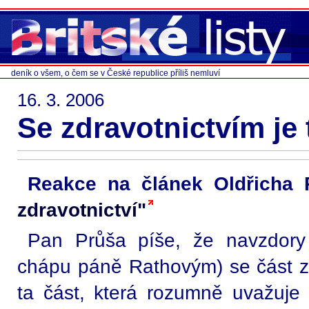
deník o všem, o čem se v České republice příliš nemluví
16. 3. 2006
Se zdravotnictvím je t
Reakce na článek Oldřicha
zdravotnictví"
Pan Průša píše, že navzdory
chápu páně Rathovým) se část zd
ta část, která rozumně uvažuje 