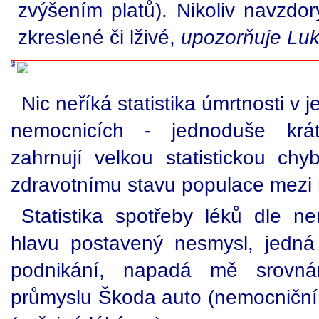
zvýšením platů). Nikoliv navzdor
zkreslené či lživé,
upozorňuje Luk
Nic neříká statistika úmrtnosti v 
nemocnicích - jednoduše krá
zahrnují velkou statistickou chy
zdravotnímu stavu populace mezi 
Statistika spotřeby léků dle n
hlavu postavený nesmysl, jedn
podnikání, napadá mě srovn
průmyslu Škoda auto (nemocniční l