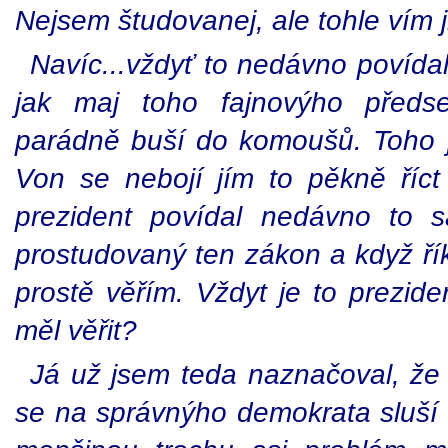
Nejsem študovanej, ale tohle vím j
Navíc...vždyť to nedávno povídal
jak maj toho fajnovýho předse
parádně buší do komoušů. Toho
Von se nebojí jím to pěkně říct 
prezident povídal nedávno to
prostudovaný ten zákon a když řík
prostě věřím. Vždyt je to prezid
měl věřit?
Já už jsem teda naznačoval, že 
se na správnýho demokrata sluší a