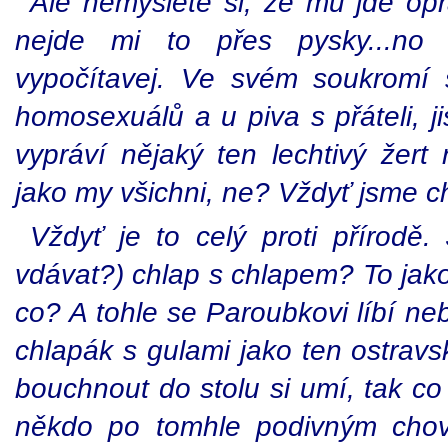
Ale nemyslete si, že mu jde opra
nejde mi to přes pysky...no 
vypočítavej. Ve svém soukromí 
homosexuálů a u piva s přáteli, j
vypráví nějaký ten lechtivý žert 
jako my všichni, ne? Vždyť jsme c
Vždyť je to celý proti přírodě
vdávat?) chlap s chlapem? To jak
co? A tohle se Paroubkovi líbí ne
chlapák s gulami jako ten ostravs
bouchnout do stolu si umí, tak co
někdo po tomhle podivným chov