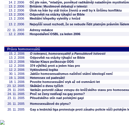
14. 2. 2006
Oč jde nám, "mladým, poněkud radikálněji naladěným myslitelům
13. 2. 2006
Británie: Muslimové debatují v televizi
13. 2. 2006
Útok na Írán by stál tisíce životů a vedl by k širšímu konfliktu
13. 2. 2006
Odpovědi na otázky týkající se Bible
13. 2. 2006
Mediální křepelky vyletěly z hnízd
13. 2. 2006
Nejvyšší soud rozhodl, že se nebude řídit platným právním řáde
22. 11. 2003
Adresy redakce
12. 2. 2006
Hospodaření OSBL za leden 2006
Práva homosexuálů
15. 2. 2006
O toleranci, homosexualitě a Paroubkově lstivosti
13. 2. 2006
Odpovědi na otázky týkající se Bible
13. 2. 2006
Václav Klaus poškozuje ODS
12. 2. 2006
374 výkřiků proti a jeden hlas pro
12. 2. 2006
Vykloubená logika
30. 1. 2006
Jaklův homosexualismus naštěstí státní ideologií není
19. 1. 2006
Heterosex od padesáti!
18. 1. 2006
Povolte homosexuální styk až od osmnácti let
23. 12. 2005
Skákání o dvou tyčích
29. 11. 2005
Vatikán potvrdil zákaz vstupu do kněžského stavu pro homosexu
24. 11. 2005
Proč se ženy nedívají na gay porno?
23. 11. 2005
Pilsudského stín nad polskými gayi
20. 11. 2005
Homosexuálové do plynu?
20. 11. 2005
Gay a lesbická liga protestuje proti zásahu policie vůči polským