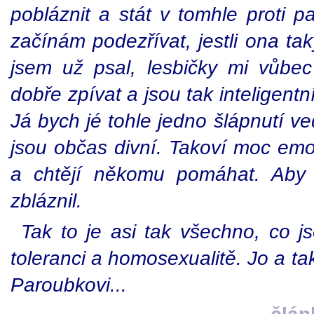
pobláznit a stát v tomhle proti p
začínám podezřívat, jestli ona tak
jsem už psal, lesbičky mi vůbe
dobře zpívat a jsou tak inteligentn
Já bych jé tohle jedno šlápnutí ve
jsou občas divní. Takoví moc emot
a chtějí někomu pomáhat. Aby 
zbláznil.
Tak to je asi tak všechno, co j
toleranci a homosexualitě. Jo a ta
Paroubkovi...