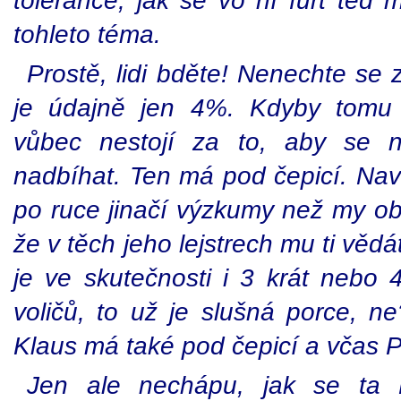
tolerance, jak se vo ní furt ted m
tohleto téma.
Prostě, lidi bděte! Nenechte se 
je údajně jen 4%. Kdyby tomu 
vůbec nestojí za to, aby se n
nadbíhat. Ten má pod čepicí. Naví
po ruce jinačí výzkumy než my oby
že v těch jeho lejstrech mu ti věd
je ve skutečnosti i 3 krát nebo 
voličů, to už je slušná porce, n
Klaus má také pod čepicí a včas 
Jen ale nechápu, jak se ta 