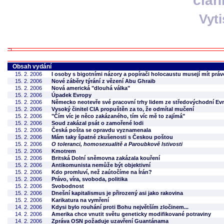
člán
Vyt
Obsah vydání
15. 2. 2006
I osoby s bigotními názory a popírači holocaustu musejí mít práv
15. 2. 2006
Nové záběry týrání z vězení Abu Ghraib
15. 2. 2006
Nová americká "dlouhá válka"
15. 2. 2006
Úpadek Evropy
15. 2. 2006
Německo neotevře své pracovní trhy lidem ze středovýchodní Ev
15. 2. 2006
Vysoký činitel CIA propuštěn za to, že odmítal mučení
15. 2. 2006
"Čím víc je něco zakázaného, tím víc mě to zajímá"
15. 2. 2006
Soud zakázal psát o zamořené lodi
15. 2. 2006
Česká pošta se opravdu vyznamenala
15. 2. 2006
Mám taky špatné zkušenosti s Českou poštou
15. 2. 2006
O toleranci, homosexualitě a Paroubkově lstivosti
15. 2. 2006
Kmotrem
15. 2. 2006
Britská Dolní sněmovna zakázala kouření
15. 2. 2006
Antikomunista nemůže být objektivní
15. 2. 2006
Kdo promluví, než zaútočíme na Írán?
15. 2. 2006
Právo, víra, svoboda, politika
15. 2. 2006
Svobodnost
15. 2. 2006
Dnešní kapitalismus je přirozený asi jako rakovina
15. 2. 2006
Karikatura na vymření
14. 2. 2006
Kdysi bylo rouhání proti Bohu největším zločinem...
14. 2. 2006
Amerika chce vnutit světu geneticky modifikované potraviny
14. 2. 2006
Zpráva OSN požaduje uzavření Guantánama