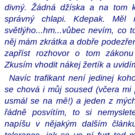
divný. Žádná džíska a na tom 
správný chlapi. Kdepak. Měl
světlýho...hm...vůbec nevím, co 
něj mám zkrátka a dobře podezřen
zapříst rozhovor o tom zákonu
Zkusím vhodit nákej žertík a uvidíme
Navíc trafikant není jedinej ko
se chová i můj soused (včera mi 
usmál se na mě!) a jeden z mýc
řádně posvítím, to si nemysle
napíšu v nějakým dalším článku