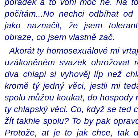
pořádek a to voni moc ne. Na t
počítám...No nechci odbíhat od
jako naznačit, že jsem toleran
obraze, co jsem vlastně zač.
Akorát ty homosexuálové mi vrtaj
uzákoněném svazek ohrožovat ro
dva chlapi si vyhověj líp než c
kromě tý jedný věci, jestli mi te
spolu můžou koukat, do hospody m
ty chlapský věci. Co, když se ted
žít takhle spolu? To by pak oprav
Protože, at je to jak chce, tak