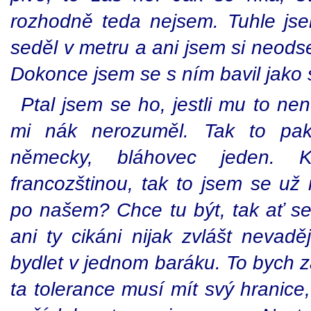
rozhodně teda nejsem. Tuhle js
seděl v metru a ani jsem si neods
Dokonce jsem se s ním bavil jako
Ptal jsem se ho, jestli mu to ne
mi nák nerozuměl. Tak to pak
německy, bláhovec jeden. 
francozštinou, tak to jsem se už
po našem? Chce tu být, tak ať s
ani ty cikáni nijak zvlášt neva
bydlet v jednom baráku. To bych z
ta tolerance musí mít svý hranice