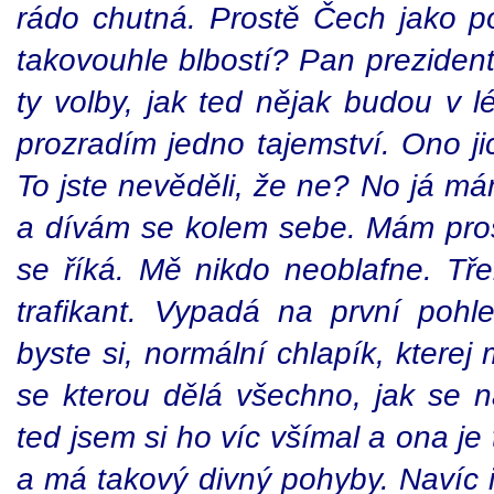
rádo chutná. Prostě Čech jako po
takovouhle blbostí? Pan prezident
ty volby, jak ted nějak budou v 
prozradím jedno tajemství. Ono j
To jste nevěděli, že ne? No já má
a dívám se kolem sebe. Mám prost
se říká. Mě nikdo neoblafne. Tř
trafikant. Vypadá na první pohl
byste si, normální chlapík, kter
se kterou dělá všechno, jak se na
ted jsem si ho víc všímal a ona je
a má takový divný pohyby. Navíc i