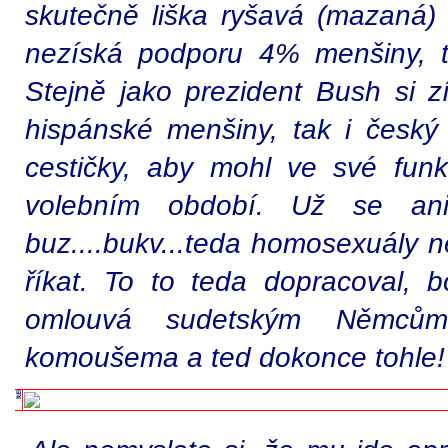
skutečně liška ryšavá (mazaná)
nezíská podporu 4% menšiny, t
Stejně jako prezident Bush si z
hispánské menšiny, tak i česk
cestičky, aby mohl ve své funk
volebním období. Už se ani 
buz....bukv...teda homosexuály 
říkat. To to teda dopracoval, b
omlouvá sudetským Němců
komoušema a ted dokonce tohle!