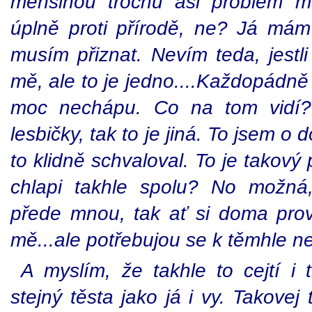
menšinou trochu asi problém m
úplně proti přírodě, ne? Já mám
musím přiznat. Nevím teda, jestli
mě, ale to je jedno....Každopádně 
moc nechápu. Co na tom vidí?
lesbičky, tak to je jiná. To jsem o
to klidně schvaloval. To je takový 
chlapi takhle spolu? No možná,
přede mnou, tak ať si doma prov
mě...ale potřebujou se k těmhle n
A myslím, že takhle to cejtí i
stejný těsta jako já i vy. Takovej