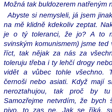
Možná tak buldozerem natřeným n
Abyste si nemysleli, já jsem jina
na mě klidně kdekoliv zeptat. Nak
je o tý toleranci, že jo? A to
svinským komunismem) jsme ted vš
říct, tak nějak za nás za všechn
toleruju třeba i ty lehčí drogy neb
vidět a vůbec tohle všechno. 
černoši nebo asiati. Když mají 
neroztahujou, tak proč by 
Samozřejme netvrdím, že bych 
pivo, to zas ne. Jak se říká, s