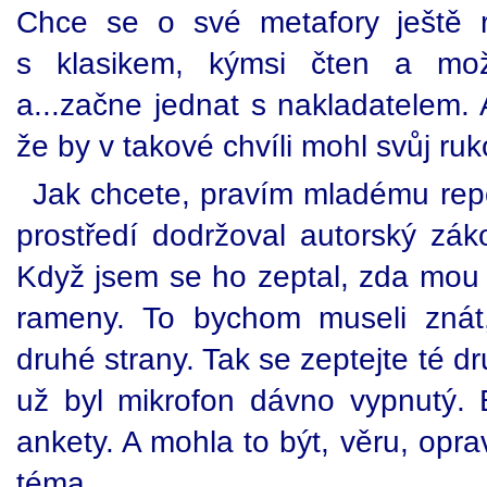
Chce se o své metafory ještě r
s klasikem, kýmsi čten a mož
a...začne jednat s nakladatelem.
že by v takové chvíli mohl svůj ruk
Jak chcete, pravím mladému repo
prostředí dodržoval autorský zák
Když jsem se ho zeptal, zda mou z
rameny. To bychom museli znát, 
druhé strany. Tak se zeptejte té d
už byl mikrofon dávno vypnutý.
ankety. A mohla to být, věru, opra
téma.