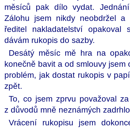
měsíců pak dílo vydat. Jednán
Zálohu jsem nikdy neobdržel a
ředitel nakladatelství opakoval s
dávám rukopis do sazby.
Desátý měsíc mě hra na opakov
konečně bavit a od smlouvy jsem o
problém, jak dostat rukopis v pap
zpět.
To, co jsem zprvu považoval za č
z důvodů mně neznámých zadrhlo
Vrácení rukopisu jsem dokonc