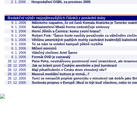
2. 1. 2006
Hospodaření OSBL za prosinec 2005
Redakční výběr nejzajímavějších článků z poslední doby
9. 1. 2006
Málokoho napadne, že od časů Kemala Atatürka je Turecko stabil
9. 1. 2006
Nakladatelství Mladá fronta nedodržuje smlouvy
9. 1. 2006
Horní Jiřetín a Černice: komu zvoní hrana?
9. 1. 2006
Robert Fisk: "Šaron bude navždy považován za válečného zločin
9. 1. 2006
Většinu amerických padlých mohly zachránit kvalitnější balistick
9. 1. 2006
To se nám ta volební kampaň pěkně rozbíhá
6. 1. 2006
Mlčení ministrů
6. 1. 2006
Válečný zločinec Ariel Šaron
6. 1. 2006
Formát DVD je zastaralý
28. 12. 2005
Pane Pehe, novinářovou povinností není stranickost, ale mravno
28. 12. 2005
Jak se bránit proti Českým aeroliním a jiné byrokracii
28. 12. 2005
Mají pětatřicátníci v Česku dnes zhoubný vliv?
28. 12. 2005
Masová mediální kultura je mrtvá...?
28. 12. 2005
Turci se nenaučili popírat genocidu v minulosti tak dobře jako Br
27. 12. 2005
Svoboda projevu v Evropě: Musí to být buď všechno, nebo to nen