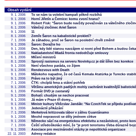
Obsah vydání
9. 1. 2006
To se nám ta volební kampaň pěkně rozbíhá
9. 1. 2006
Horní Jiřetín a Černice: komu zvoní hrana?
9. 1. 2006
Robert Fisk: "Šaron bude navždy považován za válečného zločin
6. 1. 2006
Válečný zločinec Ariel Šaron
9. 1. 2006
11
8. 1. 2006
Zemře Šaron na kabalistické prokletí?
7. 1. 2006
Je záhadou, proč se Šaron na poslední chvíli změnil
9. 1. 2006
Šaron: Doražte ho
9. 1. 2006
Den, kdy lidé stanou navzájem si rovni před Bohem a budou ček
9. 1. 2006
Nakladatelství Mladá fronta nedodržuje smlouvy
6. 1. 2006
Mlčení ministrů
8. 1. 2006
Sprostý rasismus na serveru Novinky.cz je dál šířen bez korekce
9. 1. 2006
Není všechno paráda, co žijem
9. 1. 2006
Rendezvous with Death
9. 1. 2006
Málokoho napadne, že od časů Kemala Atatürka je Turecko stabil
9. 1. 2006
Právo na to být jiný
7. 1. 2006
ČTK: chcíplá fena a státní pohřeb
9. 1. 2006
Většinu amerických padlých mohly zachránit kvalitnější balistické
6. 1. 2006
Formát DVD je zastaralý
9. 1. 2006
Bohatí: chudým se nechce pracovat
9. 1. 2006
Já mám v Praze tři domy...
9. 1. 2006
Ministr kultury Vítězslav Jandák: "Na CzechTek se přijedu podívat
9. 1. 2006
Jedenácté přikázání
7. 1. 2006
Merkelová kritizovala tábor v zálivu Guantánamo
9. 1. 2006
Mnohé nepravosti se děly jménem církve
9. 1. 2006
Německo sází na energetickou efektivitu a nezávislost, proto kon
7. 1. 2006
Čeští středoškoláci míní, že "je proti terorismu třeba důrazně boj
9. 1. 2006
Asociace pro mezinárodní otázky je nepolitická organizace
22. 11. 2003
Adresy redakce