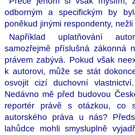
Přece jenom si však myslím, 
odborným a specifickým by byl
poněkud jinými respondenty, nežli
Například uplatňování auto
samozřejmě příslušná zákonná n
právem zabývá. Pokud však neexi
k autorovi, může se stát dokonce
osvojit cizí duchovní vlastnict
Nedávno mě před budovou Českéh
reportér právě s otázkou, co 
autorského práva u nás? Předs
lahůdce mohli smysluplně vyjad