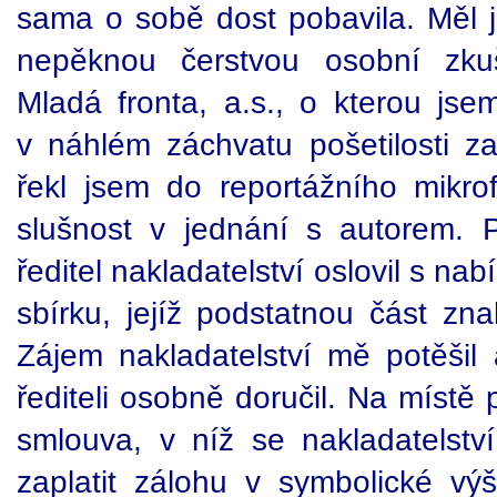
sama o sobě dost pobavila. Měl j
nepěknou čerstvou osobní zkuš
Mladá fronta, a.s., o kterou j
v náhlém záchvatu pošetilosti zat
řekl jsem do reportážního mikrof
slušnost v jednání s autorem. 
ředitel nakladatelství oslovil s n
sbírku, jejíž podstatnou část zn
Zájem nakladatelství mě potěšil
řediteli osobně doručil. Na míst
smlouva, v níž se nakladatelstv
zaplatit zálohu v symbolické vý