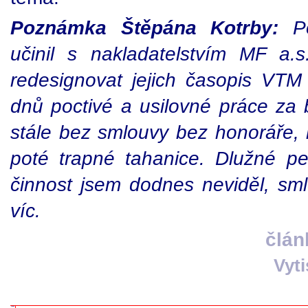
Poznámka Štěpána Kotrby:
P
učinil s nakladatelstvím MF a.
redesignovat jejich časopis VT
dnů poctivé a usilovné práce za
stále bez smlouvy bez honoráře,
poté trapné tahanice. Dlužné pen
činnost jsem dodnes neviděl, sm
víc.
člán
Vyt