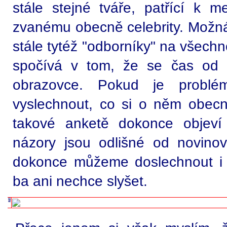
stále stejné tváře, patřící k m
zvanému obecně celebrity. Možná j
stále tytéž "odborníky" na všechn
spočívá v tom, že se čas od č
obrazovce. Pokud je problé
vyslechnout, co si o něm obecný
takové anketě dokonce objeví
názory jsou odlišné od novino
dokonce můžeme doslechnout i 
ba ani nechce slyšet.