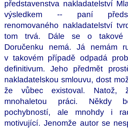
představenstva nakladatelství Mla
výsledkem -- paní předse
renomovaného nakladatelství tvrd
tom trvá. Dále se o takové m
Doručenku nemá. Já nemám ruk
v takovém případě odpadá prob
definitivum. Jeho předmět pros
nakladatelskou smlouvu, dost možn
že vůbec existoval. Natož,
mnohaletou práci. Někdy b
pochybností, ale mnohdy i ra
motivující. Jenomže autor se nespo