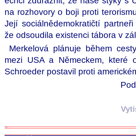
echci zdůraznit, že naše styky 
na rozhovory o boji proti terorism
Její sociálnědemokratičtí partneři
že odsoudila existenci tábora v z
Merkelová plánuje během cesty
mezi USA a Německem, které oc
Schroeder postavil proti americké
Pod
Vyt