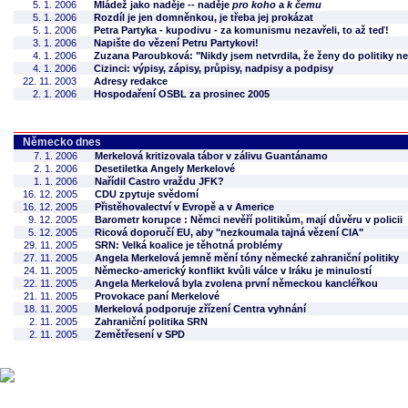
5. 1. 2006
Mládež jako naděje -- naděje
pro koho
a
k čemu
5. 1. 2006
Rozdíl je jen domněnkou, je třeba jej prokázat
5. 1. 2006
Petra Partyka - kupodivu - za komunismu nezavřeli, to až teď!
3. 1. 2006
Napište do vězení Petru Partykovi!
4. 1. 2006
Zuzana Paroubková: "Nikdy jsem netvrdila, že ženy do politiky ne
4. 1. 2006
Cizinci: výpisy, zápisy, průpisy, nadpisy a podpisy
22. 11. 2003
Adresy redakce
2. 1. 2006
Hospodaření OSBL za prosinec 2005
Německo dnes
7. 1. 2006
Merkelová kritizovala tábor v zálivu Guantánamo
2. 1. 2006
Desetiletka Angely Merkelové
1. 1. 2006
Nařídil Castro vraždu JFK?
16. 12. 2005
CDU zpytuje svědomí
16. 12. 2005
Přistěhovalectví v Evropě a v Americe
9. 12. 2005
Barometr korupce : Němci nevěří politikům, mají důvěru v policii
5. 12. 2005
Ricová doporučí EU, aby "nezkoumala tajná vězení CIA"
29. 11. 2005
SRN: Velká koalice je těhotná problémy
27. 11. 2005
Angela Merkelová jemně mění tóny německé zahraniční politiky
24. 11. 2005
Německo-americký konflikt kvůli válce v Iráku je minulostí
22. 11. 2005
Angela Merkelová byla zvolena první německou kancléřkou
21. 11. 2005
Provokace paní Merkelové
18. 11. 2005
Merkelová podporuje zřízení Centra vyhnání
2. 11. 2005
Zahraniční politika SRN
2. 11. 2005
Zemětřesení v SPD