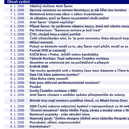
Obsah vydání
6. 1. 2006
Válečný zločinec Ariel Šaron
8. 1. 2006
Sprostý rasismus na serveru Novinky.cz je dál šířen bez korekce
7. 1. 2006
Merkelová kritizovala tábor v zálivu Guantánamo
7. 1. 2006
Je záhadou, proč se Šaron na poslední chvíli změnil
7. 1. 2006
Ariel Šaron "zřejmě nepřežije"
6. 1. 2006
Případ Šaron: Vy vytáhnete nějakou kauzu, která teď nikoho neza
6. 1. 2006
Pat Robertson: "Šaronova mrtvice je boží trest"
7. 1. 2006
ČTK: chcíplá fena a státní pohřeb
7. 1. 2006
Čeští středoškoláci míní, že "je proti terorismu třeba důrazně boj
6. 1. 2006
Mlčení ministrů
6. 1. 2006
Pokud se kdokoliv modlí za to, aby Šaron nyní přežil, modlí se za 
6. 1. 2006
Formát DVD je zastaralý
7. 1. 2006
KSČM Brno i Praha: Ještěři vedou kandidátky
6. 1. 2006
Týdeník Rozhlas: Tupé selfpromo Českého rozhlasu
7. 1. 2006
Nesmíme se orientovat jen na požitkářství a přepych
6. 1. 2006
K+M+B 2006
6. 1. 2006
Tak trochu apokryfní scifi z hlubiny času mezi Adamem a Třemi kr
6. 1. 2006
Dala CIA Íránu jadernou bombu?
6. 1. 2006
Věda Boha nikdy neumlčí
6. 1. 2006
Kdo jsou vítězové antikomunistické revoluce?
6. 1. 2006
Poslání
6. 1. 2006
Gorily Českého rozhlasu v BBC
6. 1. 2006
Ariel Šaron zůstane v umělém spánku přinejmenším do soboty
6. 1. 2006
Britské listy
mají tendenci podléhat témuž, co
Mladá fronta Dnes
6. 1. 2006
2000 Čechů nalezne exkluzivní bydlení v transportérech za 34 ml
6. 1. 2006
"Životní moudrost" Aleše Uhlíře: Fauly, zkraty a desátý odvar z 
6. 1. 2006
Bankovní poplatky - stále aktuální téma
5. 1. 2006
Vojenský jazyk: "Změnu designu tištěné verze týdeníku Respekt př
6. 1. 2006
Poznávání, věření, neporozumění
6. 1. 2006
Indoktrinace?