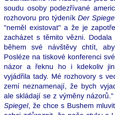
soudu osoby podezřívané americ
rozhovoru pro týdeník
Der Spiege
"neměl existovat" a že je zapotře
zacházet s těmito vězni. Dodal
během své návštěvy chtít, aby
Posléze na tiskové konferenci své 
názor a řeknu ho i kdekoliv ji
vyjádřila tady. Mé rozhovory s ved
zemí neznamenají, že bych vyja
ale skládají se z výměny názorů." 
Spiegel
, že chce s Bushem mluvit o