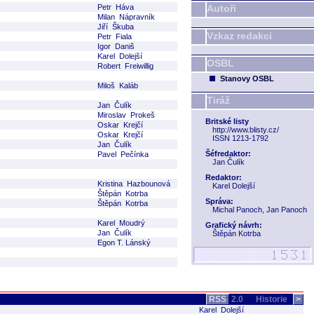
Petr Háva
Autoři
Milan Nápravník
Jiří Škuba
Vzkaz redakci
Petr Fiala
Igor Daniš
Karel Dolejší
OSBL
Robert Freiwillig
Stanovy OSBL
Miloš Kaláb
Tiráž
Jan Čulík
Miroslav Prokeš
Britské listy
Oskar Krejčí
http://www.blisty.cz/
Oskar Krejčí
ISSN 1213-1792
Jan Čulík
Šéfredaktor:
Pavel Pečínka
Jan Čulík
Redaktor:
Kristina Hazbounová
Karel Dolejší
Štěpán Kotrba
Správa:
Štěpán Kotrba
Michal Panoch, Jan Panoch
Karel Moudrý
Grafický návrh:
Jan Čulík
Štěpán Kotrba
Egon T. Lánský
RSS
2.0
Historie
>
Karel Dolejší