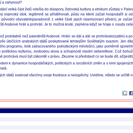
abý a zahynout?
ání velká část židů odešla do diaspory, židovská kultura a etnikum zůstaly v Pales
ý vojenský útok, legitimně se přistěhovali, půdu na které začali hospodařit si o
a původní obyvatelé(paradoxně z velké části jejich islamizovaní předci), je začal
tí Arabové hráli a prohráli. Je to možná kruté, zejména když se hraje o osudy celýc
než podstatně než palestinští Arabové. Hrálo se dál a dál se prohrávalo(zatím) a p
oře útočících arabských států poskytované tehdejším Sovětským svazem. Jen díky
ého programu, tolik zatracovaného pokryteckými mírotvůrci, jako poměrně spolehlivé
ou politickou kulturou, svobodou slova a schopností vlastní sebereflexe. Což bohuž
ohrává musí být zákonitě v právu. Zkusme si představit co se bude dít, až(jestli)
edem k dynamice hospodářských, politických a sociálních změn a s nimi spojených c
malá.
ch států svalovat všechny svoje frustrace a neúspěchy. Uvidíme, někdo se určitě n