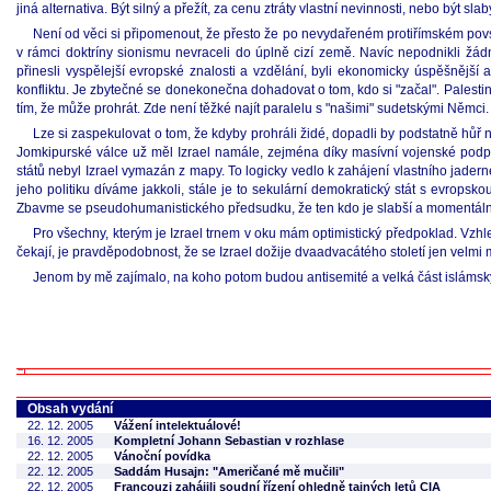
jiná alternativa. Být silný a přežít, za cenu ztráty vlastní nevinnosti, nebo být sl
Není od věci si připomenout, že přesto že po nevydařeném protiřímském povst
v rámci doktríny sionismu nevraceli do úplně cizí země. Navíc nepodnikli žádn
přinesli vyspělejší evropské znalosti a vzdělání, byli ekonomicky úspěšnější 
konfliktu. Je zbytečné se donekonečna dohadovat o tom, kdo si "začal". Palestinš
tím, že může prohrát. Zde není těžké najít paralelu s "našimi" sudetskými Němci.
Lze si zaspekulovat o tom, že kdyby prohráli židé, dopadli by podstatně hůř 
Jomkipurské válce už měl Izrael namále, zejména díky masívní vojenské podp
států nebyl Izrael vymazán z mapy. To logicky vedlo k zahájení vlastního jadern
jeho politiku díváme jakkoli, stále je to sekulární demokratický stát s evropsk
Zbavme se pseudohumanistického předsudku, že ten kdo je slabší a momentálně pr
Pro všechny, kterým je Izrael trnem v oku mám optimistický předpoklad. Vzhl
čekají, je pravděpodobnost, že se Izrael dožije dvaadvacátého století jen velmi 
Jenom by mě zajímalo, na koho potom budou antisemité a velká část islámský
Obsah vydání
22. 12. 2005
Vážení intelektuálové!
16. 12. 2005
Kompletní Johann Sebastian v rozhlase
22. 12. 2005
Vánoční povídka
22. 12. 2005
Saddám Husajn: "Američané mě mučili"
22. 12. 2005
Francouzi zahájili soudní řízení ohledně tajných letů CIA