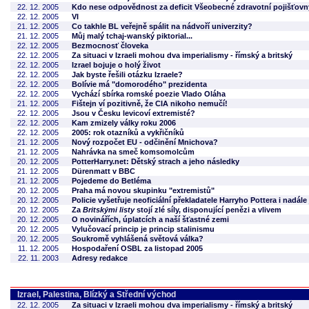
22. 12. 2005
Kdo nese odpovědnost za deficit Všeobecné zdravotní pojišťov
22. 12. 2005
VI
21. 12. 2005
Co takhle BL veřejně spálit na nádvoří univerzity?
21. 12. 2005
Můj malý tchaj-wanský piktorial...
22. 12. 2005
Bezmocnosť človeka
22. 12. 2005
Za situaci v Izraeli mohou dva imperialismy - římský a britský
22. 12. 2005
Izrael bojuje o holý život
22. 12. 2005
Jak byste řešili otázku Izraele?
22. 12. 2005
Bolívie má "domorodého" prezidenta
22. 12. 2005
Vychází sbírka romské poezie Vlado Oláha
21. 12. 2005
Fištejn ví pozitivně, že CIA nikoho nemučí!
22. 12. 2005
Jsou v Česku levicoví extremisté?
22. 12. 2005
Kam zmizely války roku 2006
22. 12. 2005
2005: rok otazníků a vykřičníků
21. 12. 2005
Nový rozpočet EU - odčinění Mnichova?
21. 12. 2005
Nahrávka na smeč komsomolcům
20. 12. 2005
PotterHarry.net: Dětský strach a jeho následky
21. 12. 2005
Dürenmatt v BBC
21. 12. 2005
Pojedeme do Betléma
20. 12. 2005
Praha má novou skupinku "extremistů"
20. 12. 2005
Policie vyšetřuje neoficiální překladatele Harryho Pottera i nadále
20. 12. 2005
Za
Britskými listy
stojí zlé síly, disponující penězi a vlivem
20. 12. 2005
O novinářích, úplatcích a naší šťastné zemi
20. 12. 2005
Vylučovací princip je princip stalinismu
20. 12. 2005
Soukromě vyhlášená světová válka?
11. 12. 2005
Hospodaření OSBL za listopad 2005
22. 11. 2003
Adresy redakce
Izrael, Palestina, Blízký a Střední východ
22. 12. 2005
Za situaci v Izraeli mohou dva imperialismy - římský a britský