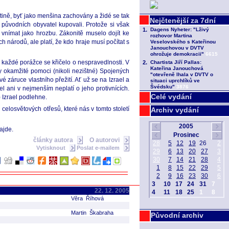
tině, byť jako menšina zachovány a židé se tak
d původních obyvatel kupovali. Protože si však
i vnímat jako hrozbu. Zákonitě muselo dojít ke
h národů, ale platí, že kdo hraje musí počítat s
o každé porážce se křičelo o nespravedlnosti. V
 okamžité pomoci (nikoli nezištné) Spojených
 záruce vlastního přežití. Ať už se na Izrael a
el ani v nejmenším neplatí o jeho protivnících.
Celé vydání
 Izrael podlehne.
elosvětových otřesů, které nás v tomto století
Archiv vydání
ajde.
články autora
O autorovi
Vytisknout
Poslat e-mailem
22. 12. 2005
Věra Říhová
Martin Škabraha
Původní archiv