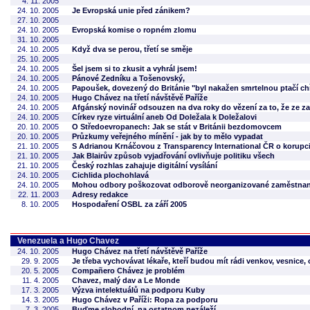
4. 11. 2005
24. 10. 2005
Je Evropská unie před zánikem?
27. 10. 2005
24. 10. 2005
Evropská komise o ropném zlomu
31. 10. 2005
24. 10. 2005
Když dva se perou, třetí se směje
25. 10. 2005
24. 10. 2005
Šel jsem si to zkusit a vyhrál jsem!
24. 10. 2005
Pánové Zedníku a Tošenovský,
24. 10. 2005
Papoušek, dovezený do Británie "byl nakažen smrtelnou ptačí ch
24. 10. 2005
Hugo Chávez na třetí návštěvě Paříže
24. 10. 2005
Afgánský novinář odsouzen na dva roky do vězení za to, že ze za
24. 10. 2005
Církev ryze virtuální aneb Od Doležala k Doležalovi
20. 10. 2005
O Středoevropanech: Jak se stát v Británii bezdomovcem
20. 10. 2005
Průzkumy veřejného mínění - jak by to mělo vypadat
21. 10. 2005
S Adrianou Krnáčovou z Transparency International ČR o korupc
21. 10. 2005
Jak Blairův způsob vyjadřování ovlivňuje politiku všech
21. 10. 2005
Český rozhlas zahajuje digitální vysílání
24. 10. 2005
Cichlida plochohlavá
24. 10. 2005
Mohou odbory poškozovat odborově neorganizované zaměstna
22. 11. 2003
Adresy redakce
8. 10. 2005
Hospodaření OSBL za září 2005
Venezuela a Hugo Chavez
24. 10. 2005
Hugo Chávez na třetí návštěvě Paříže
29. 9. 2005
Je třeba vychovávat lékaře, kteří budou mít rádi venkov, vesnice, 
20. 5. 2005
Compañero Chávez je problém
11. 4. 2005
Chavez, malý dav a Le Monde
17. 3. 2005
Výzva intelektuálů na podporu Kuby
14. 3. 2005
Hugo Chávez v Paříži: Ropa za podporu
7. 3. 2005
Buďme slobodní, na ostatnom nezáleží