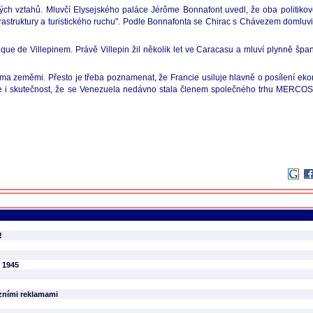
 vztahů. Mluvčí Elysejského paláce Jérôme Bonnafont uvedl, že oba politikové j
frastruktury a turistického ruchu". Podle Bonnafonta se Chirac s Chávezem domluvi
ue de Villepinem. Právě Villepin žil několik let ve Caracasu a mluví plynně špan
ěma zeměmi. Přesto je třeba poznamenat, že Francie usiluje hlavně o posílení e
huje i skutečnost, že se Venezuela nedávno stala členem společného trhu MERCOSU
!
 1945
izními reklamami