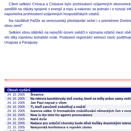
Cílem setkání Chiraca a Cháveze bylo prohloubení vzájemných ekonomických
zaměřili na otázky spojené s energií a ropu a nakonec se jednalo i o rozvoji in
napomohla prohloubení vzájemných hospodářských vztahů.
Na návštěvě Paříže se venezuelský představitel sešel i s premiérem Dominiq
obou zemí".
Setkání obou státníků na nejvyšší úrovni svědčí o významu vztahů mezi ob
vliv díky ropnému bohatství roste. Postavení regionální velmoci navíc podtr
Uruguay a Paraguay.
Obsah vydání
24. 10. 2005
Štvanice
24. 10. 2005
Na rektora kandidovaly dvě osoby, které se měly právo samy volit
24. 10. 2005
Jan Paul nepsal o všem
24. 10. 2005
Ti, kteří zaručeně znásilňují a vraždí
24. 10. 2005
Ivanova válka
: O hromadném znásilňování německých žen v roce
24. 10. 2005
Now is the time for agents provocateurs
24. 10. 2005
Nahé duše
24. 10. 2005
Nadace pro srdeční choroby bude děsit kuřáky drastickými telev
23. 10. 2005
Newyorská konference o ropném zlomu