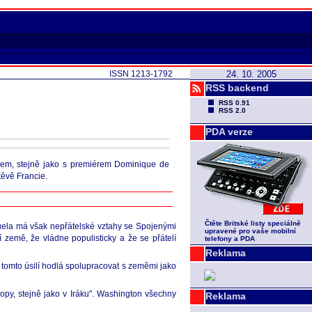
ISSN 1213-1792
24. 10. 2005
RSS backend
RSS 0.91
RSS 2.0
PDA verze
acem, stejně jako s premiérem Dominique de
těvě Francie.
Čtěte Britské listy speciálně
uela má však nepřátelské vztahy se Spojenými
upravené pro vaše mobilní
 země, že vládne populisticky a že se přátelí
telefony a PDA
Reklama
tomto úsilí hodlá spolupracovat s zeměmi jako
opy, stejně jako v Iráku". Washington všechny
Reklama