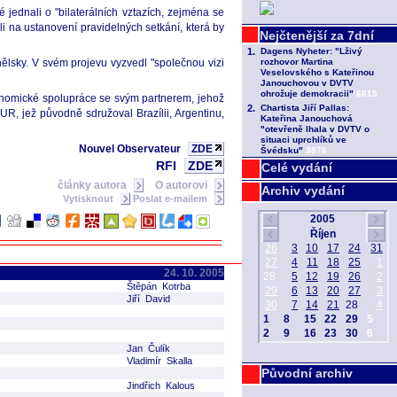
ednali o "bilaterálních vztazích, zejména se
li na ustanovení pravidelných setkání, která by
ělsky. V svém projevu vyzvedl "společnou vizi
konomické spolupráce se svým partnerem, jehož
R, jež původně sdružoval Brazílii, Argentinu,
Nouvel Observateur
ZDE
RFI
ZDE
Celé vydání
články autora
O autorovi
Archiv vydání
Vytisknout
Poslat e-mailem
24. 10. 2005
Štěpán Kotrba
Jiří David
Jan Čulík
Vladimír Skalla
Původní archiv
Jindřich Kalous