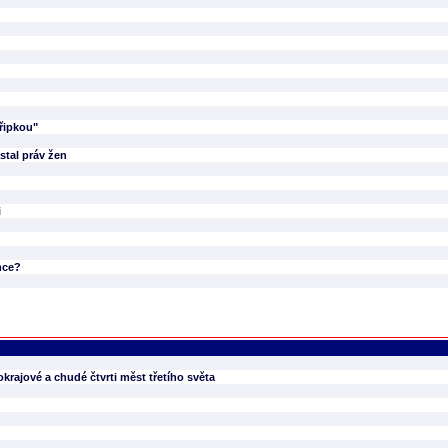
řipkou"
stal práv žen
i
nce?
okrajové a chudé čtvrti měst třetího světa