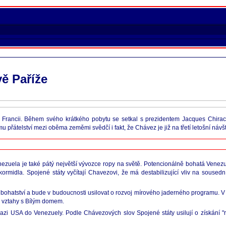
ě Paříže
en Francii. Během svého krátkého pobytu se setkal s prezidentem Jacques Chir
řátelství mezi oběma zeměmi svědčí i fakt, že Chávez je již na třetí letošní návš
ezuela je také pátý největší vývozce ropy na světě. Potencionálně bohatá Venez
midla. Spojené státy vyčítají Chavezovi, že má destabilizující vliv na sousední
hatství a bude v budoucnosti usilovat o rozvoj mírového jaderného programu. V 
té vztahy s Bílým domem.
zi USA do Venezuely. Podle Chávezových slov Spojené státy usilují o získání "r