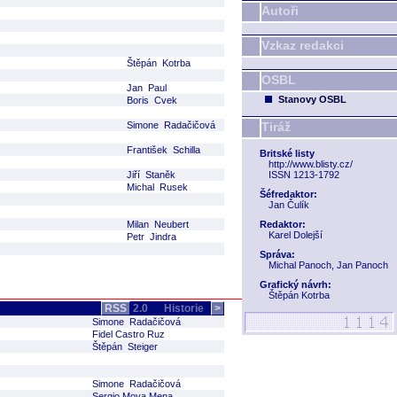
Autoři
Vzkaz redakci
Štěpán Kotrba
OSBL
Jan Paul
Stanovy OSBL
Boris Cvek
Simone Radačičová
Tiráž
František Schilla
Britské listy
http://www.blisty.cz/
Jiří Staněk
ISSN 1213-1792
Michal Rusek
Šéfredaktor:
Jan Čulík
Milan Neubert
Redaktor:
Karel Dolejší
Petr Jindra
Správa:
Michal Panoch, Jan Panoch
Grafický návrh:
Štěpán Kotrba
RSS
2.0
Historie
>
Simone Radačičová
Fidel Castro Ruz
Štěpán Steiger
Simone Radačičová
Sergio Moya Mena