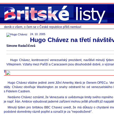
deník o všem, o čem se v České republice příliš nemluví
24. 10. 2005
Hugo Chávez na třetí návštěv
Simone Radačičová
Hugo Chávez, kontroverzní venezuelský prezident, navštívil minulý týd
Villepinem. Vztahy mezi Paříží a Caracasem jsou dlouhodobě dobré, o významu p
Hugo Chávez vládne jediné zemi Jižní Ameriky, která je členem OPECu. Ven
státy. Chávez obviňuje Washington ze snahy odstranit ho od venezuelského kor
s Fidelem Castrem.
Nedávno Chávez oznámil, že Venezuela si uvědomuje limity svého ropného bo
je např. Írán. Ambice vybudovat jaderné zařízení mohou ještě přiostřit již napja
Minulý týden pro britskou BBC Chavez uvedl, že má důkazy o chystané inva
podobné domněnky rázně popřel a označil je za "nepodložené".