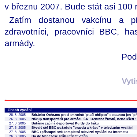
v březnu 2007. Bude stát asi 100 m
Zatím dostanou vakcínu a pil
zdravotníci, pracovníci BBC, hasi
armády.
Pod
Vyt
Obsah vydání
28. 8. 2005
Británie: Ochranu proti smrtelné "ptačí chřipce" dostanou jen "pří
26. 8. 2005
Nákup transportérů pro armádu ČR: Ochrana životů, nebo kšeft?
27. 8. 2005
Británie začíná deportovat Kurdy do Iráku
27. 8. 2005
Bývalý šéf BBC požaduje "pravdu a krásu" v televizním vysílání
27. 8. 2005
BBC zpřístupní své kompletní televizní vysílání na internetu
26. 8. 2005
Do de Menezese stříleli třicet vteřin