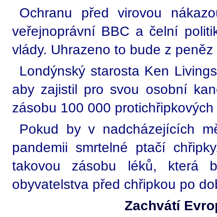
Ochranu před virovou nákazo
veřejnoprávní BBC a čelní polit
vlády. Uhrazeno to bude z peněz
Londýnský starosta Ken Livingst
aby zajistil pro svou osobní ka
zásobu 100 000 protichřipkových 
Pokud by v nadcházejících měs
pandemii smrtelné ptačí chřipky
takovou zásobu léků, která b
obyvatelstva před chřipkou po do
Zachvátí Evro