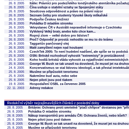
26. 8. 2005
Itálie: Právníci pro podezřelého londýnského atentátníka požaduj
26. 8. 2005
Čína usiluje o stabilní vztahy se Spojenými státy
26. 8. 2005
Soudcova odpovědnost a právo na právní názor
26. 8. 2005
Seznam četby pro studenty Vysoké školy mlíkařské
26. 8. 2005
Podpořte
Českou knižnici
26. 8. 2005
Pohádka O mladém stromku
26. 8. 2005
Velvyslanec ČR v Austrálii nepravdivě informuje o Czechteku
26. 8. 2005
VyVolený Velký bratr, anebo kdo chce kam...
26. 8. 2005
Ropný zlom -- velké dobro pro lidstvo?
26. 8. 2005
Proč? Odpověď je prostá: nehodilo se mu to do krámu
26. 8. 2005
Taggartův pančovaný olej
26. 8. 2005
Malé zamyšlení nejen nad houbami
26. 8. 2005
CzechTek 2005: To není hudební nadšení, ale spíše se to podobá
25. 8. 2005
OSN: Britské rozhodnutí vyhostit "extremisty" je protizákonné
25. 8. 2005
Koho hodlá britská vláda vyhostit za vyjadřování extremistickýc
25. 8. 2005
George W. Bush se tak unavil na dovolené, že musel jet na druh
24. 8. 2005
Konzervatismus se stal lidovou ideologií, a tak přestal intelektuá
25. 8. 2005
Musíme se připůsobit terorismu
25. 8. 2005
Nakrmíme buď auta, nebo sebe
25. 8. 2005
Nejen piloti jsou pod tlakem
19. 8. 2005
Hospodaření OSBL za červenec 2005
22. 11. 2003
Adresy redakce
Redakční výběr nejzajímavějších článků z poslední doby
28. 8. 2005
Británie: Ochranu proti smrtelné "ptačí chřipce" dostanou jen "přís
26. 8. 2005
Pohádka O mladém stromku
26. 8. 2005
Nákup transportérů pro armádu ČR: Ochrana životů, nebo kšeft?
25. 8. 2005
Nejen piloti jsou pod tlakem
25. 8. 2005
George W. Bush se tak unavil na dovolené, že musel jet na druho
25. 8. 2005
Musíme se připůsobit terorismu