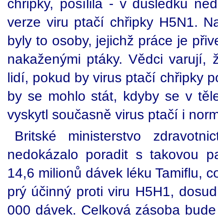
chřipky, posílila - v důsledku ne
verze viru ptačí chřipky H5N1. Na
byly to osoby, jejichž práce je př
nakaženými ptáky. Vědci varují, 
lidí, pokud by virus ptačí chřipky 
by se mohlo stát, kdyby se v těl
vyskytl současně virus ptačí i norm
Britské ministerstvo zdravotn
nedokázalo poradit s takovou p
14,6 milionů dávek léku Tamiflu, což
prý účinný proti viru H5H1, dosu
000 dávek. Celková zásoba bude m