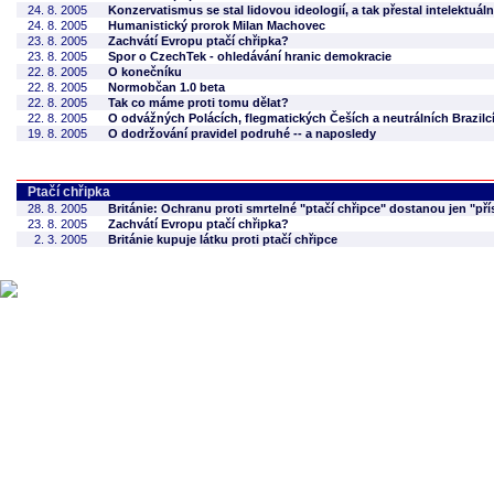
24. 8. 2005
Konzervatismus se stal lidovou ideologií, a tak přestal intelektuál
24. 8. 2005
Humanistický prorok Milan Machovec
23. 8. 2005
Zachvátí Evropu ptačí chřipka?
23. 8. 2005
Spor o CzechTek - ohledávání hranic demokracie
22. 8. 2005
O konečníku
22. 8. 2005
Normobčan 1.0 beta
22. 8. 2005
Tak co máme proti tomu dělat?
22. 8. 2005
O odvážných Polácích, flegmatických Češích a neutrálních Brazilc
19. 8. 2005
O dodržování pravidel podruhé -- a naposledy
Ptačí chřipka
28. 8. 2005
Británie: Ochranu proti smrtelné "ptačí chřipce" dostanou jen "přís
23. 8. 2005
Zachvátí Evropu ptačí chřipka?
2. 3. 2005
Británie kupuje látku proti ptačí chřipce