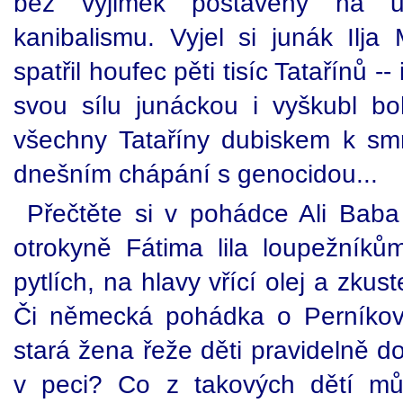
bez výjimek postaveny na u
kanibalismu. Vyjel si junák Ilj
spatřil houfec pěti tisíc Tatařínů 
svou sílu junáckou i vyškubl b
všechny Tataříny dubiskem k smrt
dnešním chápání s genocidou...
Přečtěte si v pohádce Ali Baba 
otrokyně Fátima lila loupežník
pytlích, na hlavy vřící olej a zkuste
Či německá pohádka o Perníkov
stará žena řeže děti pravidelně d
v peci? Co z takových dětí m