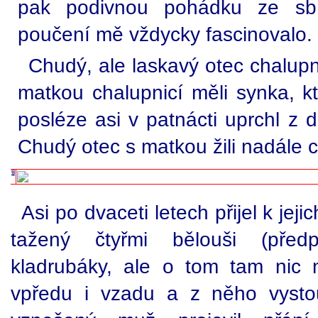
pak podivnou pohádku ze sbír
poučení mě vždycky fascinovalo.
Chudý, ale laskavý otec chalupn
matkou chalupnicí měli synka, kt
posléze asi v patnácti uprchl z 
Chudý otec s matkou žili nadále 
Asi po dvaceti letech přijel k jej
tažený čtyřmi bělouši (před
kladrubáky, ale o tom tam nic ne
vpředu i vzadu a z něho vysto