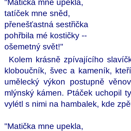
"Matička mne upekla,
tatíček mne sněd,
přenešťastná sestřička
pohřbila mé kostičky --
ošemetný svět!"
Kolem krásně zpívajícího slavíčka
kloboučník, švec a kameník, kte
umělecký výkon postupně věnova
mlýnský kámen. Ptáček uchopil t
vylétl s nimi na hambalek, kde zp
"Matička mne upekla,