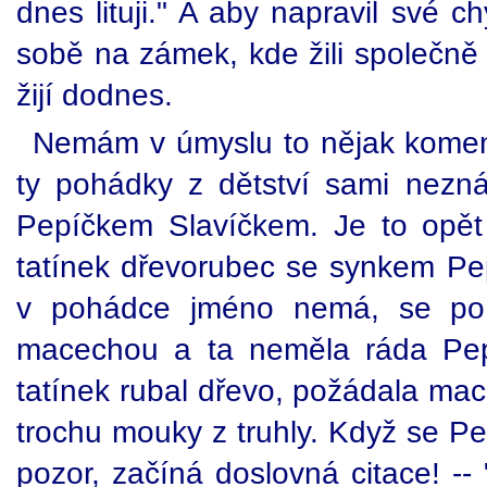
dnes lituji." A aby napravil své c
sobě na zámek, kde žili společně 
žijí dodnes.
Nemám v úmyslu to nějak komen
ty pohádky z dětství sami nezn
Pepíčkem Slavíčkem. Je to opět
tatínek dřevorubec se synkem Pe
v pohádce jméno nemá, se po 
macechou a ta neměla ráda Pep
tatínek rubal dřevo, požádala mac
trochu mouky z truhly. Když se Pep
pozor, začíná doslovná citace! -