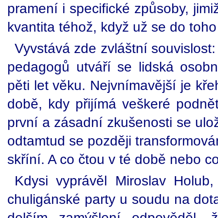
pramení i specifické způsoby, jimiž
kvantita téhož, když už se do toho
Vyvstává zde zvláštní souvislost:
pedagogů utváří se lidská osobn
pěti let věku. Nejvnímavější je kř
době, kdy přijímá veškeré podnět
první a zásadní zkušenosti se ul
odtamtud se později transformovány
skříní. A co čtou v té době nebo co
Kdysi vyprávěl Miroslav Holub,
chuligánské party u soudu na dota
delším zamýšlení odpověděl,