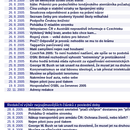
26. 8. 2005
Do de Menezese stříleli třicet vteřin
26. 8. 2005
Itálie: Právníci pro podezřelého londýnského atentátníka požaduj
26. 8. 2005
Čína usiluje o stabilní vztahy se Spojenými státy
26. 8. 2005
Soudcova odpovědnost a právo na právní názor
26. 8. 2005
Seznam četby pro studenty Vysoké školy mlíkařské
26. 8. 2005
Podpořte
Českou knižnici
26. 8. 2005
Pohádka O mladém stromku
26. 8. 2005
Velvyslanec ČR v Austrálii nepravdivě informuje o Czechteku
26. 8. 2005
VyVolený Velký bratr, anebo kdo chce kam...
26. 8. 2005
Ropný zlom -- velké dobro pro lidstvo?
26. 8. 2005
Proč? Odpověď je prostá: nehodilo se mu to do krámu
26. 8. 2005
Taggartův pančovaný olej
26. 8. 2005
Malé zamyšlení nejen nad houbami
26. 8. 2005
CzechTek 2005: To není hudební nadšení, ale spíše se to podobá
25. 8. 2005
OSN: Britské rozhodnutí vyhostit "extremisty" je protizákonné
25. 8. 2005
Koho hodlá britská vláda vyhostit za vyjadřování extremistickýc
25. 8. 2005
George W. Bush se tak unavil na dovolené, že musel jet na druh
24. 8. 2005
Konzervatismus se stal lidovou ideologií, a tak přestal intelektuá
25. 8. 2005
Musíme se připůsobit terorismu
25. 8. 2005
Nakrmíme buď auta, nebo sebe
25. 8. 2005
Nejen piloti jsou pod tlakem
19. 8. 2005
Hospodaření OSBL za červenec 2005
22. 11. 2003
Adresy redakce
Redakční výběr nejzajímavějších článků z poslední doby
28. 8. 2005
Británie: Ochranu proti smrtelné "ptačí chřipce" dostanou jen "přís
26. 8. 2005
Pohádka O mladém stromku
26. 8. 2005
Nákup transportérů pro armádu ČR: Ochrana životů, nebo kšeft?
25. 8. 2005
Nejen piloti jsou pod tlakem
25. 8. 2005
George W. Bush se tak unavil na dovolené, že musel jet na druho
25. 8. 2005
Musíme se připůsobit terorismu