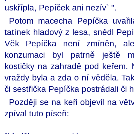
uskřípla, Pepíček ani nezív` ".
Potom macecha Pepíčka uvařila
tatínek hladový z lesa, snědl Pepí
Věk Pepíčka není zmíněn, ale
konzumaci byl patrně ještě ma
kostičky na zahradě pod keřem.
vraždy byla a zda o ní věděla. Tak
či sestřička Pepíčka postrádali či h
Později se na keři objevil na vět
zpíval tuto píseň: