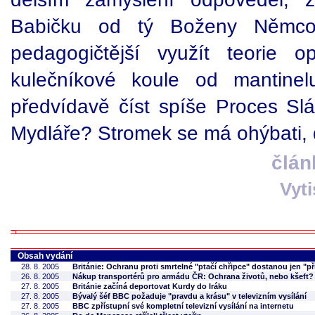
Babičku od tý Boženy Němco
pedagogičtější využít teorie 
kulečníkové koule od mantine
předvídavě číst spíše Proces S
Mydláře? Stromek se má ohýbati, 
člán
Vyt
Obsah vydání
28. 8. 2005
Británie: Ochranu proti smrtelné "ptačí chřipce" dostanou jen "pří
26. 8. 2005
Nákup transportérů pro armádu ČR: Ochrana životů, nebo kšeft?
27. 8. 2005
Británie začíná deportovat Kurdy do Iráku
27. 8. 2005
Bývalý šéf BBC požaduje "pravdu a krásu" v televizním vysílání
27. 8. 2005
BBC zpřístupní své kompletní televizní vysílání na internetu