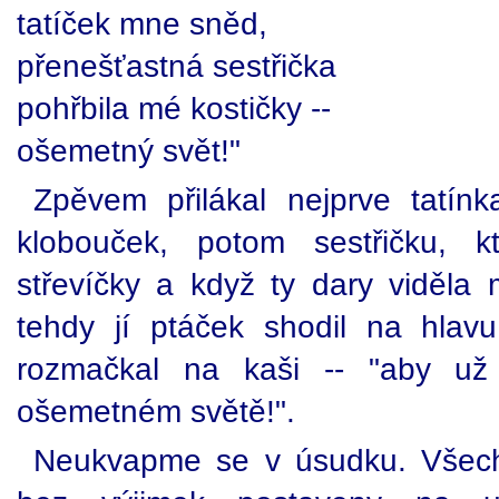
tatíček mne sněd,
přenešťastná sestřička
pohřbila mé kostičky --
ošemetný svět!"
Zpěvem přilákal nejprve tatín
klobouček, potom sestřičku, k
střevíčky a když ty dary viděla 
tehdy jí ptáček shodil na hlav
rozmačkal na kaši -- "aby už
ošemetném světě!".
Neukvapme se v úsudku. Všech