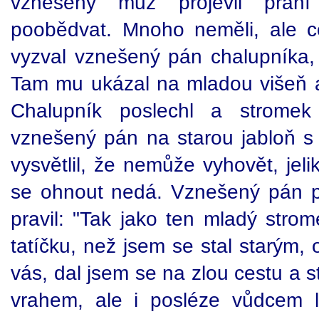
vznešený muž projevil přán
poobědvat. Mnoho neměli, ale c
vyzval vznešený pán chalupníka,
Tam mu ukázal na mladou višeň a 
Chalupník poslechl a stromek
vznešený pán na starou jabloň s
vysvětlil, že nemůže vyhovět, jeli
se ohnout nedá. Vznešený pán p
pravil: "Tak jako ten mladý strom
tatíčku, než jsem se stal starým,
vás, dal jsem se na zlou cestu a 
vrahem, ale i posléze vůdcem 