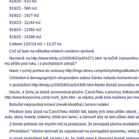
919/20 - 433 m2
919/21 - 560 m2
919/22 - 1927 m2
919/23 - 11144 m2
919/24 - 12360 m2
919/25 - 16288 m2
Celkem 133719 m2 = 13,37 ha
Což už bylo na několika místech uvedeno správně.
Nicméně na http://www.blisty.cz/2005/8/2/art24371.html se tučně zvýrazněno 
mu přišlo pod ruku, i z pochybných zdrojů?
Navíc i rychlý pohled do smlouvy http://imgs.idnes.cz/oprilohy/infografika/t
Vzhledem k demagogických shopnostem autora článku nebudu komentovat celou
V prohlášení http://blisty.cz/2005/8/2/art24388.html Martin Boháč prozměnu ml
Nevím, k čemu je dobré prorovnávat plochu CzechTeku s plochou fotbalového
http://www.fcvysocina.cz/njr-rozh_tulis.htm - je otázka, jestli byla myšlena jen 
Bohužel nepravdivá tvrzení znevěrohodňují i tvrzení ostatní.
Předloni byla účast na CzechTeku 40000 lidí, kdyby jich letos přišlo stejně
auta, stany, toalety, cisterny, místo pro tanec, a zároveň aby se tam vůbec dalo 
Z tohoto pohledu lze myslím mít za prokázané, že pronajatá plocha dostatečn
(Prohlášení: "všichni technaři by zaparkovali na pronajatém pozemku, velký b
V onom prohlášení mě zaujalo i to, že "měli jsme k dispozici kromě smlouv