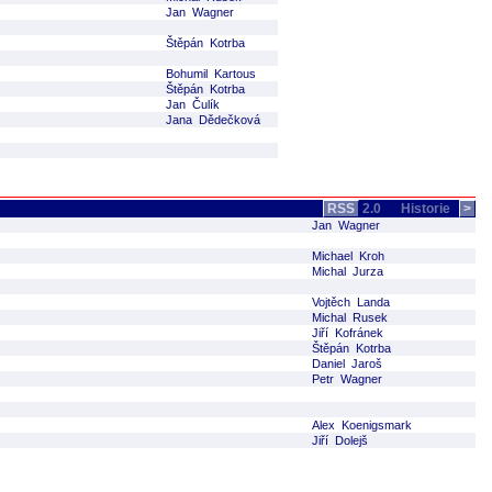
Jan Wagner
Štěpán Kotrba
Bohumil Kartous
Štěpán Kotrba
Jan Čulík
Jana Dědečková
RSS
2.0
Historie
>
Jan Wagner
Michael Kroh
Michal Jurza
Vojtěch Landa
Michal Rusek
Jiří Kofránek
Štěpán Kotrba
Daniel Jaroš
Petr Wagner
Alex Koenigsmark
Jiří Dolejš