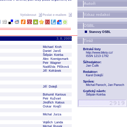
Autoři
Vzkaz redakci
Vytisknout
Poslat e-mailem
OSBL
Stanovy OSBL
3. 8. 2005
Tiráž
Michael Kroh
Britské listy
Daniel Jaroš
http://www.blisty.cz/
Štěpán Kotrba
ISSN 1213-1792
Alex Koenigsmark
Šéfredaktor:
Petr Wagner
Jan Čulík
Naděžda Plíšková
Jiří Kofránek
Redaktor:
Karel Dolejší
Správa:
Michal Panoch, Jan Panoch
Jiří Dolejš
Grafický návrh:
Bohumil Kartous
Štěpán Kotrba
Petr Kužvart
Jindřich Kalous
Oskar Krejčí
Michal Jurza
Vojtěch Landa
Michal Rusek