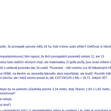
píše, že pronajaté parcely měly 18 ha. Kde k tomu autor přišel? Ověřoval si všec
echnoparty/smlouva1.htm napoví, že těch pronajatých pozemků nebylo 11, ale 13.
 řadu dalších věchých chyb, ale matematika, čí spíše počty, jsou snad celkem obj
ží o velikosti pozemku tak, že uvádí: "Pozemek .. měl rozlohu cca 30 fotbalových hři
 hřiště, na kterém se zpravidla takovéto akce nepořádají, ale budiž. Rozměr fot
hrací plocha, ale i když vezmu pouze tu, tak 133719/(105 x 68) = 18,72. Jakých 30?
, zbyla by na jednoho účastníka plocha 3,34 metru, tedy čtverec 1,83 x 1,83 metru
přemisťovat?
á nebyla.
yl dost")
y i geometrický plán.".V geometrického plánu je uvedeno i to, jaké je vyznačení