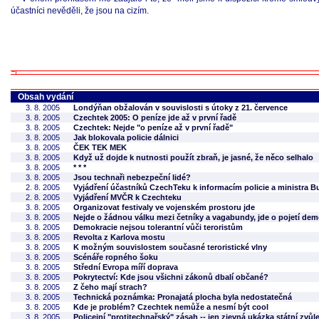
účastníci nevěděli, že jsou na cizím.
Obsah vydání
3. 8. 2005
Londýňan obžalován v souvislosti s útoky z 21. července
3. 8. 2005
Czechtek 2005: O peníze jde až v první řadě
3. 8. 2005
Czechtek: Nejde "o peníze až v první řadě"
3. 8. 2005
Jak blokovala policie dálnici
3. 8. 2005
ČEK TEK MEK
3. 8. 2005
Když už dojde k nutnosti použít zbraň, je jasné, že něco selhalo
3. 8. 2005
* * *
3. 8. 2005
Jsou technaři nebezpeční lidé?
2. 8. 2005
Vyjádření účastníků CzechTeku k informacím policie a ministra B
2. 8. 2005
Vyjádření MVČR k Czechteku
3. 8. 2005
Organizovat festivaly ve vojenském prostoru jde
3. 8. 2005
Nejde o žádnou válku mezi četníky a vagabundy, jde o pojetí dem
3. 8. 2005
Demokracie nejsou tolerantní vůči teroristům
3. 8. 2005
Revolta z Karlova mostu
3. 8. 2005
K možným souvislostem současné teroristické vlny
3. 8. 2005
Scénáře ropného šoku
3. 8. 2005
Střední Evropa míří doprava
3. 8. 2005
Pokrytectví: Kde jsou všichni zákonů dbalí občané?
3. 8. 2005
Z čeho mají strach?
3. 8. 2005
Technická poznámka: Pronajatá plocha byla nedostatečná
3. 8. 2005
Kde je problém? Czechtek nemůže a nesmí být cool
3. 8. 2005
Policejní "protitechnařský" zásah -- jen zjevná ukázka státní zvůl