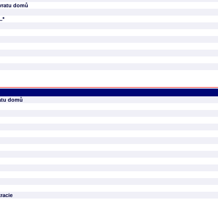
návratu domů
.*
ratu domů
racie