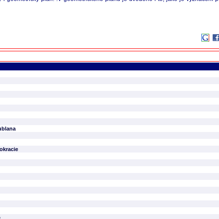
ublana
okracie
e