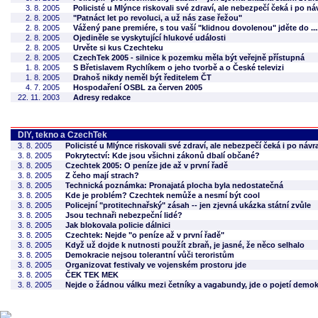
3. 8. 2005
Policisté u Mlýnce riskovali své zdraví, ale nebezpečí čeká i po 
2. 8. 2005
"Patnáct let po revoluci, a už nás zase řežou"
2. 8. 2005
Vážený pane premiére, s tou vaší "klidnou dovolenou" jděte do ....
2. 8. 2005
Ojediněle se vyskytující hlukové události
2. 8. 2005
Urvěte si kus Czechteku
2. 8. 2005
CzechTek 2005 - silnice k pozemku měla být veřejně přístupná
1. 8. 2005
S Břetislavem Rychlíkem o jeho tvorbě a o České televizi
1. 8. 2005
Drahoš nikdy neměl být ředitelem ČT
4. 7. 2005
Hospodaření OSBL za červen 2005
22. 11. 2003
Adresy redakce
DIY, tekno a CzechTek
3. 8. 2005
Policisté u Mlýnce riskovali své zdraví, ale nebezpečí čeká i po náv
3. 8. 2005
Pokrytectví: Kde jsou všichni zákonů dbalí občané?
3. 8. 2005
Czechtek 2005: O peníze jde až v první řadě
3. 8. 2005
Z čeho mají strach?
3. 8. 2005
Technická poznámka: Pronajatá plocha byla nedostatečná
3. 8. 2005
Kde je problém? Czechtek nemůže a nesmí být cool
3. 8. 2005
Policejní "protitechnařský" zásah -- jen zjevná ukázka státní zvůle
3. 8. 2005
Jsou technaři nebezpeční lidé?
3. 8. 2005
Jak blokovala policie dálnici
3. 8. 2005
Czechtek: Nejde "o peníze až v první řadě"
3. 8. 2005
Když už dojde k nutnosti použít zbraň, je jasné, že něco selhalo
3. 8. 2005
Demokracie nejsou tolerantní vůči teroristům
3. 8. 2005
Organizovat festivaly ve vojenském prostoru jde
3. 8. 2005
ČEK TEK MEK
3. 8. 2005
Nejde o žádnou válku mezi četníky a vagabundy, jde o pojetí demok