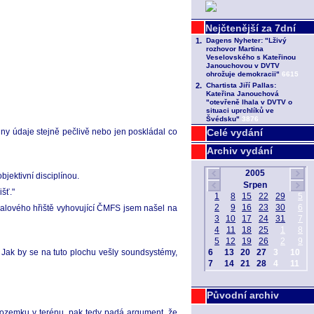
hny údaje stejně pečlivě nebo jen poskládal co
Celé vydání
Archiv vydání
ektivní disciplínou.
šť."
balového hřiště vyhovující ČMFS jsem našel na
. Jak by se na tuto plochu vešly soundsystémy,
Původní archiv
 pozemku v terénu, pak tedy padá argument, že