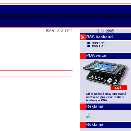
ISSN 1213-1792
3. 8. 2005
RSS backend
RSS 0.91
RSS 2.0
PDA verze
Čtěte Britské listy speciálně
upravené pro vaše mobilní
telefony a PDA
Reklama
Reklama