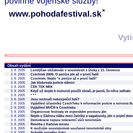
povinne vojenske sluzby!
www.pohodafestival.sk
Vyt
Obsah vydání
3. 8. 2005
Londýňan obžalován v souvislosti s útoky z 21. července
3. 8. 2005
Czechtek 2005: O peníze jde až v první řadě
3. 8. 2005
Czechtek: Nejde "o peníze až v první řadě"
3. 8. 2005
Jak blokovala policie dálnici
3. 8. 2005
ČEK TEK MEK
3. 8. 2005
Když už dojde k nutnosti použít zbraň, je jasné, že něco selhalo
3. 8. 2005
* * *
3. 8. 2005
Jsou technaři nebezpeční lidé?
2. 8. 2005
Vyjádření účastníků CzechTeku k informacím policie a ministra B
2. 8. 2005
Vyjádření MVČR k Czechteku
3. 8. 2005
Organizovat festivaly ve vojenském prostoru jde
3. 8. 2005
Nejde o žádnou válku mezi četníky a vagabundy, jde o pojetí dem
3. 8. 2005
Demokracie nejsou tolerantní vůči teroristům
3. 8. 2005
Revolta z Karlova mostu
3. 8. 2005
K možným souvislostem současné teroristické vlny
3. 8. 2005
Scénáře ropného šoku