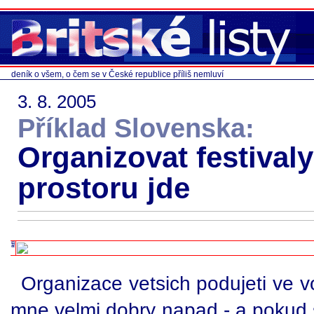
deník o všem, o čem se v České republice příliš nemluví
3. 8. 2005
Příklad Slovenska:
Organizovat festival
prostoru jde
Organizace vetsich podujeti ve v
mne velmi dobry napad - a pokud s