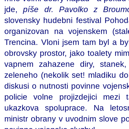
jde,
píše dr. Pavolko z Broum
slovensky hudebni festival Pohod
organizovan na vojenskem (stale
Trencina. Vloni jsem tam byl a b
obrovsky prostor, jako toalety mi
vapnem zahazene diry, stanek,
zeleneho (nekolik set! mladiku d
diskusi o nutnosti povinne vojens
policie volne projizdejici mezi 
ukazkova spoluprace. Na leto
ministr obrany v uvodnim slove po