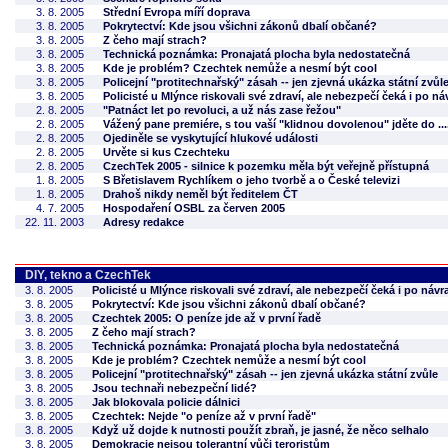
3. 8. 2005
Střední Evropa míří doprava
3. 8. 2005
Pokrytectví: Kde jsou všichni zákonů dbalí občané?
3. 8. 2005
Z čeho mají strach?
3. 8. 2005
Technická poznámka: Pronajatá plocha byla nedostatečná
3. 8. 2005
Kde je problém? Czechtek nemůže a nesmí být cool
3. 8. 2005
Policejní "protitechnařský" zásah -- jen zjevná ukázka státní zvůl
3. 8. 2005
Policisté u Mlýnce riskovali své zdraví, ale nebezpečí čeká i po 
2. 8. 2005
"Patnáct let po revoluci, a už nás zase řežou"
2. 8. 2005
Vážený pane premiére, s tou vaší "klidnou dovolenou" jděte do ....
2. 8. 2005
Ojediněle se vyskytující hlukové události
2. 8. 2005
Urvěte si kus Czechteku
2. 8. 2005
CzechTek 2005 - silnice k pozemku měla být veřejně přístupná
1. 8. 2005
S Břetislavem Rychlíkem o jeho tvorbě a o České televizi
1. 8. 2005
Drahoš nikdy neměl být ředitelem ČT
4. 7. 2005
Hospodaření OSBL za červen 2005
22. 11. 2003
Adresy redakce
DIY, tekno a CzechTek
3. 8. 2005
Policisté u Mlýnce riskovali své zdraví, ale nebezpečí čeká i po náv
3. 8. 2005
Pokrytectví: Kde jsou všichni zákonů dbalí občané?
3. 8. 2005
Czechtek 2005: O peníze jde až v první řadě
3. 8. 2005
Z čeho mají strach?
3. 8. 2005
Technická poznámka: Pronajatá plocha byla nedostatečná
3. 8. 2005
Kde je problém? Czechtek nemůže a nesmí být cool
3. 8. 2005
Policejní "protitechnařský" zásah -- jen zjevná ukázka státní zvůle
3. 8. 2005
Jsou technaři nebezpeční lidé?
3. 8. 2005
Jak blokovala policie dálnici
3. 8. 2005
Czechtek: Nejde "o peníze až v první řadě"
3. 8. 2005
Když už dojde k nutnosti použít zbraň, je jasné, že něco selhalo
3. 8. 2005
Demokracie nejsou tolerantní vůči teroristům