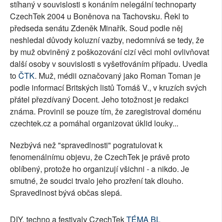
stíhaný v souvislosti s konáním nelegální technoparty
CzechTek 2004 u Boněnova na Tachovsku. Řekl to
předseda senátu Zdeněk Minařík. Soud podle něj
neshledal důvody koluzní vazby, nedomnívá se tedy, že
by muž obviněný z poškozování cizí věci mohl ovlivňovat
další osoby v souvislosti s vyšetřováním případu. Uvedla
to
ČTK
. Muž, médii označovaný jako Roman Toman je
podle informací Britských listů Tomáš V., v kruzích svých
přátel přezdívaný Docent. Jeho totožnost je redakci
známa. Provinil se pouze tím, že zaregistroval doménu
czechtek.cz a pomáhal organizovat úklid louky...
Nezbývá než "spravedlnosti" pogratulovat k
fenomenálnímu objevu, že CzechTek je právě proto
oblíbený, protože ho organizují všichni - a nikdo. Je
smutné, že soudci trvalo jeho prozření tak dlouho.
Spravedlnost bývá občas slepá.
DIY, techno a festivaly CzechTek
TÉMA BL