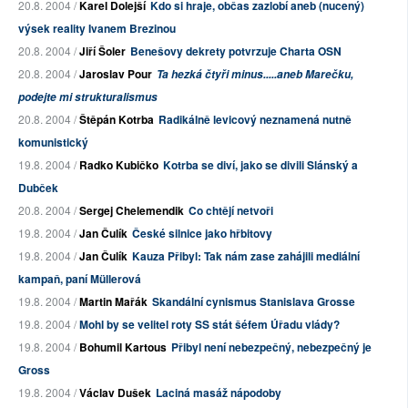
20.8. 2004 /
Karel Dolejší
Kdo si hraje, občas zazlobí aneb (nucený)
výsek reality Ivanem Brezinou
20.8. 2004 /
Jiří Šoler
Benešovy dekrety potvrzuje Charta OSN
20.8. 2004 /
Jaroslav Pour
Ta hezká čtyři minus.....aneb Marečku,
podejte mi strukturalismus
20.8. 2004 /
Štěpán Kotrba
Radikálně levicový neznamená nutně
komunistický
19.8. 2004 /
Radko Kubičko
Kotrba se diví, jako se divili Slánský a
Dubček
20.8. 2004 /
Sergej Chelemendik
Co chtějí netvoři
19.8. 2004 /
Jan Čulík
České silnice jako hřbitovy
19.8. 2004 /
Jan Čulík
Kauza Přibyl: Tak nám zase zahájili mediální
kampaň, paní Müllerová
19.8. 2004 /
Martin Mařák
Skandální cynismus Stanislava Grosse
19.8. 2004 /
Mohl by se velitel roty SS stát šéfem Úřadu vlády?
19.8. 2004 /
Bohumil Kartous
Přibyl není nebezpečný, nebezpečný je
Gross
19.8. 2004 /
Václav Dušek
Laciná masáž nápodoby