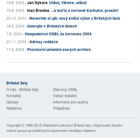
18.8. 2004 /
Jan Sýkora
Utíkej, Viktore, utíkej!
19.8. 2004 /
Ivan Brezina
...a teď tu o červené Karkulce, prosím!
29.12. 2003 /
Nenechte si ujít: nový knižní výbor z Britských listů
18.6. 2004 /
Inzerujte v Britských listech
7.8. 2004 /
Hospodaření OSBL za červenec 2004
22.11. 2003 /
Adresy redakce
17.6. 2004 /
Provizorní umístění starých archivů
Britské listy
O nás - Britské listy
Stanovy OSBL
Kontakty
Vzkaz redakci
Opravy
Informace pro autory
Reklama
Příspěvky
Copyright © 1996-2015
Občanské sdružení Britské listy
| Kopírování obsahu
možné pouze po předchozím písemném souhlasu redakce.