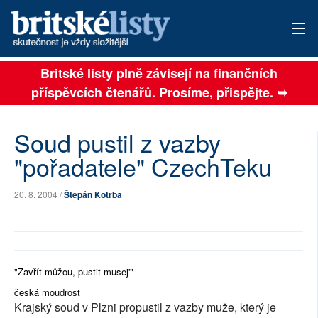
Britské listy plně závisejí na finančních
AKTUÁLNÍ VYDÁNÍ
příspěvcích čtenářů. Prosíme, přispějte. ➥
ARCHIV
Soud pustil z vazby
TÉMATA
"pořadatele" CzechTeku
AUTOŘI
20. 8. 2004 /
Štěpán Kotrba
PŘÍSPĚVKY NA PROVOZ
SOCIÁLNÍ SÍTĚ
PLNÁ VERZE STRÁNEK
"Zavřít můžou, pustit musej'"
česká moudrost
Krajský soud v Plzni propustil z vazby muže, který je