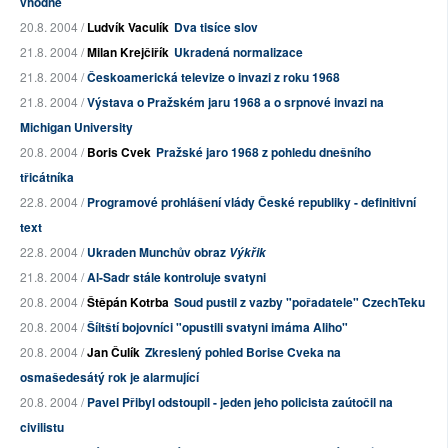
vhodné
20.8. 2004 /
Ludvík Vaculík
Dva tisíce slov
21.8. 2004 /
Milan Krejčiřík
Ukradená normalizace
21.8. 2004 /
Českoamerická televize o invazi z roku 1968
21.8. 2004 /
Výstava o Pražském jaru 1968 a o srpnové invazi na
Michigan University
20.8. 2004 /
Boris Cvek
Pražské jaro 1968 z pohledu dnešního
třicátníka
22.8. 2004 /
Programové prohlášení vlády České republiky - definitivní
text
22.8. 2004 /
Ukraden Munchův obraz
Výkřik
21.8. 2004 /
Al-Sadr stále kontroluje svatyni
20.8. 2004 /
Štěpán Kotrba
Soud pustil z vazby "pořadatele" CzechTeku
20.8. 2004 /
Šíitští bojovníci "opustili svatyni imáma Aliho"
20.8. 2004 /
Jan Čulík
Zkreslený pohled Borise Cveka na
osmašedesátý rok je alarmující
20.8. 2004 /
Pavel Přibyl odstoupil - jeden jeho policista zaútočil na
civilistu