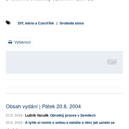
DIY, tekno a CzechTek
|
Svoboda slova
Vytisknout
690
Obsah vydání | Pátek 20.8. 2004
20.8. 2004 /
Ludvík Vaculík
Obrodný proces v Semilech
20.8. 2004 /
A tyhle si vemte s sebou a naložte s nimi, jak uznáte za