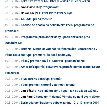
20.8. 2004 /
Lékaři ve vězení Abu Ghraib věděli o mučení vězňů
20.8. 2004 /
Ivan David
Kdy rezignovat?
20.8. 2004 /
Oskar Krejčí
O krizi, která krizí nebyla
20.8. 2004 /
Al-Sadr "předá mešitu"
19.8. 2004 /
Koalice se shodla na definitivním znění programového
prohlášení
19.8. 2004 /
Programové prohlášení vlády - poslední verze před
jednáním K9
20.8. 2004 /
Británie: Matka devatenáctiletého vojáka, usmrceného v
Iráku, řekla zástupci premiéra, že kecá nesmysly
19.8. 2004 /
Irácký premiér dává al-Sadrovi "poslední šanci"
20.8. 2004 /
Američtí reportéři pokutováni, protože odmítli identifikovat
své zdroje
20.8. 2004 /
V Maďarsku odstoupil premiér
20.8. 2004 /
Vědci přenesli hmotné vlastnosti fotonů
20.8. 2004 /
Jan Sýkora
Kdo jinému jámu kopá - tak se z lesa ozývá...
20.8. 2004 /
Jan Paul
Chcete umřít doma? Věnujte se nyní svým dětem!
20.8. 2004 /
Zpravodajství iráckého odboje za dny 12. a 13. srpna 2004