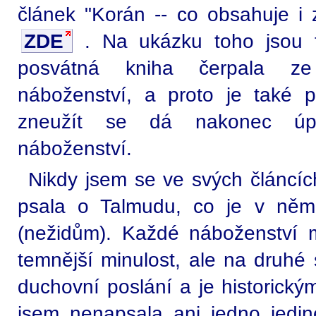
článek "Korán -- co obsahuje i 
ZDE
. Na ukázku toho jsou t
posvátná kniha čerpala ze
náboženství, a proto je také p
zneužít se dá nakonec úp
náboženství.
Nikdy jsem se ve svých článcíc
psala o Talmudu, co je v něm
(nežidům). Každé náboženství 
temnější minulost, ale na druhé
duchovní poslání a je historický
jsem nenapsala ani jedno jedin