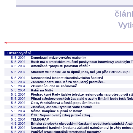
člán
Vyt
Obsah vydání
5. 5. 2004
Demokracii nelze vytvářet mučením
5. 5. 2004
Bush má o americkém mučení poskytnout interviewy arabským T
4. 5. 2004
Američané "propustí polovinu vězňů"
5. 5. 2004
Studium ve Finsku: Je to úplně jinak, než jak píše Petr Soukup!
5. 5. 2004
Nesnesitelná lehkost skandinávského školství
5. 5. 2004
Zahradil dostal 8000 Kč za den, který promlčel...
5. 5. 2004
Zkurvení ducha ve sněmovně
5. 5. 2004
Rytíři na Maltě
5. 5. 2004
Předsedkyně Rady italské televize rezignovala na protest proti 
5. 5. 2004
Případ středoevropských žadatelů o azyl v Británii bude řešit Ne
5. 5. 2004
Gott, Vondráčková a česká populární hudba
5. 5. 2004
Zlatuška, Janota, Rychlík: Volte zelené!
5. 5. 2004
Mámo, koupíme si pivní sestavu!
4. 5. 2004
ČTK: Nejmenovaný zdroj je také zdroj...
5. 5. 2004
TELEGRAM
4. 5. 2004
Britská zbrojovka obrovskými částkami podplácela saúdské Arab
5. 5. 2004
Nestoudné hanění národa na základě náboženství je vždy nebez
5. 5. 2004
Používá Izrael skutečně teroristické metody?