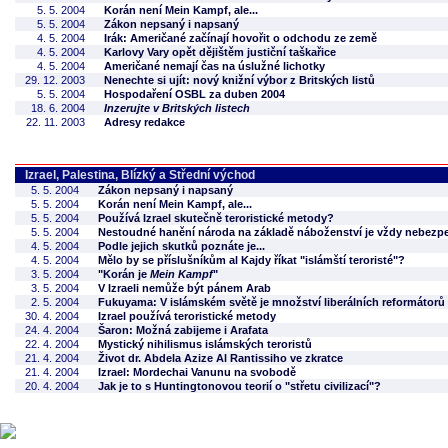
5. 5. 2004
Korán není Mein Kampf, ale...
5. 5. 2004
Zákon nepsaný i napsaný
4. 5. 2004
Irák: Američané začínají hovořit o odchodu ze země
4. 5. 2004
Karlovy Vary opět dějištěm justiční taškařice
4. 5. 2004
Američané nemají čas na úslužné lichotky
29. 12. 2003
Nenechte si ujít: nový knižní výbor z Britských listů
5. 5. 2004
Hospodaření OSBL za duben 2004
18. 6. 2004
Inzerujte v Britských listech
22. 11. 2003
Adresy redakce
Izrael, Palestina, Blízký a Střední východ
5. 5. 2004
Zákon nepsaný i napsaný
5. 5. 2004
Korán není Mein Kampf, ale...
5. 5. 2004
Používá Izrael skutečně teroristické metody?
5. 5. 2004
Nestoudné hanění národa na základě náboženství je vždy nebezp
4. 5. 2004
Podle jejich skutků poznáte je...
4. 5. 2004
Mělo by se příslušníkům al Kajdy říkat "islámští teroristé"?
3. 5. 2004
"Korán je
Mein Kampf
"
3. 5. 2004
V Izraeli nemůže být pánem Arab
2. 5. 2004
Fukuyama: V islámském světě je množství liberálních reformátorů
30. 4. 2004
Izrael používá teroristické metody
24. 4. 2004
Šaron: Možná zabijeme i Arafata
22. 4. 2004
Mystický nihilismus islámských teroristů
21. 4. 2004
Život dr. Abdela Azize Al Rantissiho ve zkratce
21. 4. 2004
Izrael: Mordechai Vanunu na svobodě
20. 4. 2004
Jak je to s Huntingtonovou teorií o "střetu civilizací"?