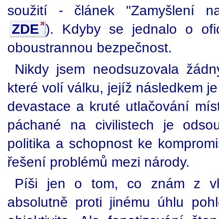
soužití - článek "Zamyšlení na
ZDE
). Kdyby se jednalo o ofic
oboustrannou bezpečnost.
Nikdy jsem neodsuzovala žádný 
které volí válku, jejíž následkem je
devastace a kruté utlačování mís
páchané na civilistech je odso
politika a schopnost ke kompromi
řešení problémů mezi národy.
Píši jen o tom, co znám z vl
absolutně proti jinému úhlu po