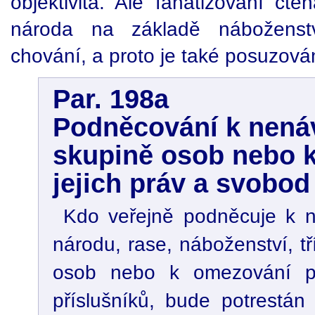
objektivita. Ale fanatizování č
národa na základě náboženst
chování, a proto je také posuzován
Par. 198a
Podněcování k nenáv
skupině osob nebo 
jejich práv a svobod
Kdo veřejně podněcuje k n
národu, rase, náboženství, t
osob nebo k omezování pr
příslušníků, bude potrestá