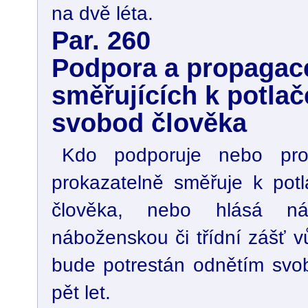
na dvě léta.
Par. 260
Podpora a propagace
směřujících k potlač
svobod člověka
Kdo podporuje nebo prop
prokazatelně směřuje k pot
člověka, nebo hlásá nár
náboženskou či třídní zášť v
bude potrestán odnětím svo
pět let.