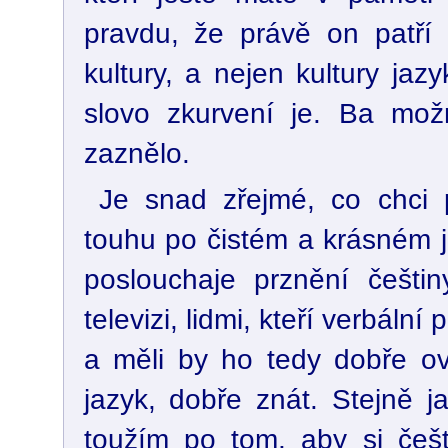
pravdu, že právě on patří 
kultury, a nejen kultury ja
slovo zkurvení je. Ba mož
zaznělo.
Je snad zřejmé, co chci 
touhu po čistém a krásném j
poslouchaje prznění češti
televizi, lidmi, kteří verbální
a měli by ho tedy dobře ovl
jazyk, dobře znát. Stejně 
toužím po tom, aby si češt