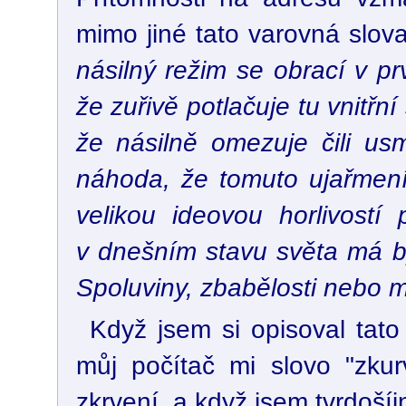
mimo jiné tato varovná slova.
násilný režim se obrací v pr
že zuřivě potlačuje tu vnitřní
že násilně omezuje čili us
náhoda, že tomuto ujařmen
velikou ideovou horlivostí 
v dnešním stavu světa má být
Spoluviny, zbabělosti nebo 
Když jsem si opisoval tato
můj počítač mi slovo "zkur
zkrvení, a když jsem tvrdošíj