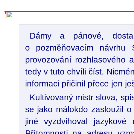
Dámy a pánové, dostali
o pozměňovacím návrhu
provozování rozhlasového a 
tedy v tuto chvíli číst. Nicm
informaci přičinil přece jen 
Kultivovaný mistr slova, spi
se jako málokdo zasloužil o
jiné vyzdvihoval jazykové
Přítomnosti na adresu vz