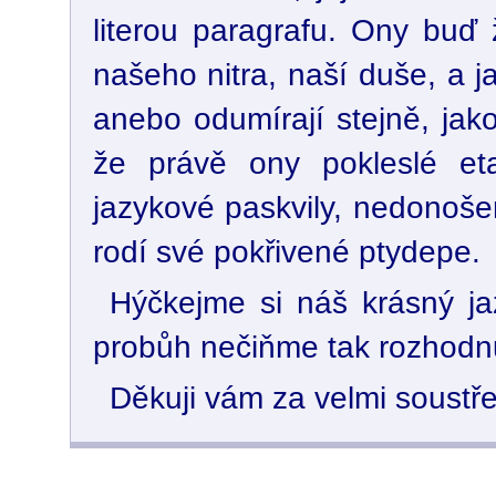
literou paragrafu. Ony buď 
našeho nitra, naší duše, a jak
anebo odumírají stejně, ja
že právě ony pokleslé eta
jazykové paskvily, nedonoše
rodí své pokřivené ptydepe.
Hýčkejme si náš krásný jaz
probůh nečiňme tak rozhodn
Děkuji vám za velmi soustř