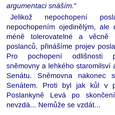
argumentaci snáším.
"
Jelikož nepochopení pos
nepochopením ojedinělým, ale d
méně tolerovatelné a věcně 
poslanců, přinášíme projev posl
Pro pochopení odlišnosti 
sněmovny a lehkého staromilsví a
Senátu. Sněmovna nakonec sc
Senátem. Proti byl jak kůl v
Poslankyně Levá po skončení 
nevzdá... Nemůže se vzdát...