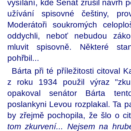
vysílání, kde Senát zrušil návrh
užívání spisovné češtiny, pro
Moderátoři soukromých celoploš
oddychli, neboť nebudou záko
mluvit spisovně. Některé sta
pohřbil...
Bárta při té příležitosti citoval
z roku 1934 použil výraz "zk
opakoval senátor Bárta tent
poslankyni Levou rozplakal. Ta p
by zřejmě pochopila, že šlo o ci
tom zkurvení... Nejsem na hrub