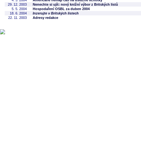
4. 5. 2004
Američané nemají čas na úslužné lichotky
29. 12. 2003
Nenechte si ujít: nový knižní výbor z Britských listů
5. 5. 2004
Hospodaření OSBL za duben 2004
18. 6. 2004
Inzerujte v Britských listech
22. 11. 2003
Adresy redakce