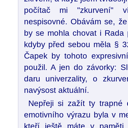
počítač mi "zkurvení" v
nespisovné. Obávám se, že 
by se mohla chovat i Rada p
kdyby před sebou měla § 32
Čapek by tohoto expresivní
použil. A jen do závorky: S
daru univerzality, o zkur
navýsost aktuální.
Nepřeji si zažít ty trapné
emotivního výrazu byla v mez
kteří ještě máte v paměti