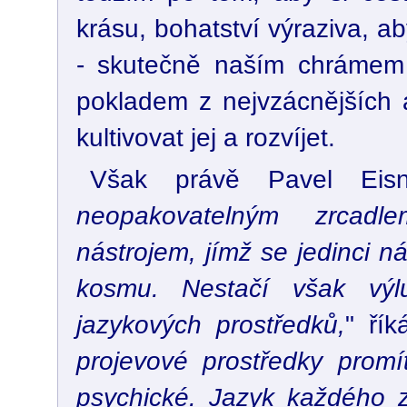
krásu, bohatství výraziva, 
- skutečně naším chrámem i
pokladem z nejvzácnějších a
kultivovat jej a rozvíjet.
Však právě Pavel Eisn
neopakovatelným zrcad
nástrojem, jímž se jedinci n
kosmu. Nestačí však výl
jazykových prostředků,
" řík
projevové prostředky prom
psychické. Jazyk každého 