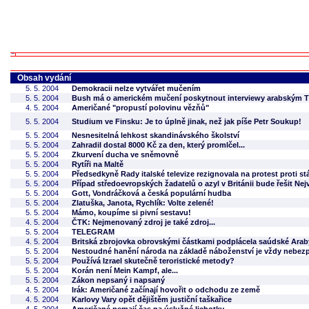
Obsah vydání
5. 5. 2004
Demokracii nelze vytvářet mučením
5. 5. 2004
Bush má o americkém mučení poskytnout interviewy arabským T
4. 5. 2004
Američané "propustí polovinu vězňů"
5. 5. 2004
Studium ve Finsku: Je to úplně jinak, než jak píše Petr Soukup!
5. 5. 2004
Nesnesitelná lehkost skandinávského školství
5. 5. 2004
Zahradil dostal 8000 Kč za den, který promlčel...
5. 5. 2004
Zkurvení ducha ve sněmovně
5. 5. 2004
Rytíři na Maltě
5. 5. 2004
Předsedkyně Rady italské televize rezignovala na protest proti 
5. 5. 2004
Případ středoevropských žadatelů o azyl v Británii bude řešit Ne
5. 5. 2004
Gott, Vondráčková a česká populární hudba
5. 5. 2004
Zlatuška, Janota, Rychlík: Volte zelené!
5. 5. 2004
Mámo, koupíme si pivní sestavu!
4. 5. 2004
ČTK: Nejmenovaný zdroj je také zdroj...
5. 5. 2004
TELEGRAM
4. 5. 2004
Britská zbrojovka obrovskými částkami podplácela saúdské Arab
5. 5. 2004
Nestoudné hanění národa na základě náboženství je vždy nebez
5. 5. 2004
Používá Izrael skutečně teroristické metody?
5. 5. 2004
Korán není Mein Kampf, ale...
5. 5. 2004
Zákon nepsaný i napsaný
4. 5. 2004
Irák: Američané začínají hovořit o odchodu ze země
4. 5. 2004
Karlovy Vary opět dějištěm justiční taškařice