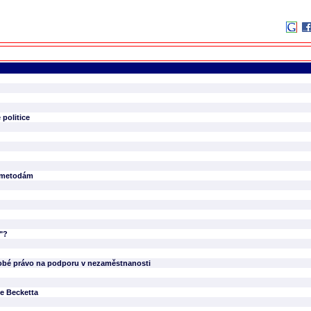
politice
 metodám
"?
odobé právo na podporu v nezaměstnanosti
še Becketta