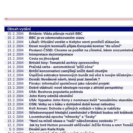
Obsah vydání
15. 2. 2004
Británie: Vláda plánuje rozbít BBC
15. 2. 2004
BBC je ve zdemoralizovaném stavu
13. 2. 2004
Lékaři: Oficiální verdikt o Kellyho smrti protiřečí důkazům
13. 2. 2004
Deset nových komisařů přijala Evropská komise "do učení"
13. 2. 2004
Poslanci ČSSD: Chceme se podílet na zřetelné, lidem srozumitelné 
14. 2. 2004
Interpretace dezinterpretace
13. 2. 2004
Cesta na jihozápad
14. 2. 2004
Britské listy: Tematické archivy zprovozněny
14. 2. 2004
Pražská rarita - automobilová "pěší zóna"
14. 2. 2004
Britští konzervativci zamýšlejí snížit daně chudým
13. 2. 2004
Úspěšná exktrakce kmenových buněk má vést k novým léčebným
13. 2. 2004
Dostál: Novákové návrh, který psal Janeček ?
13. 2. 2004
Finsko: informační společnost jako národní projekt
13. 2. 2004
Dobré vládnutí: nové ideologie rozvoje z africké perspektivy
13. 2. 2004
USA: Bushova popularita poklesla
13. 2. 2004
John Kerry odmítá obvinění
13. 2. 2004
USA: Vypadne John Kerry z nominace kvůli "sexuálnímu skandálu
13. 2. 2004
OSN: Volby se v Iráku v dohledné době konat nebudou
13. 2. 2004
Kofi Annan: Dohoda o přímých volbách v Iráku je nablízku
13. 2. 2004
Středoevropané hledající zaměstnání v Británii budou mít krátk
13. 2. 2004
Lucemburská epocha "německy" a "česky"
13. 2. 2004
"Není na místě obava o "naši" náboženskou svobodu ?"
12. 2. 2004
Jak by lord Hutton posoudil ukřižování Ježíše Krista a smrt Tomá
5. 3. 2004
Desáté jaro Karla Kryla