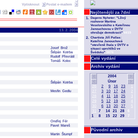
Vytisknout
Poslat e-mailem
13. 2. 2004
Josef Brož
Štěpán Kotrba
Rudolf Převrátil
Celé vydání
Tomáš Koloc
Archiv vydání
Štěpán Kotrba
Mesfin Gedlu
Ondřej Fér
Pavel Mareš
Původní archiv
Martin Štumpf