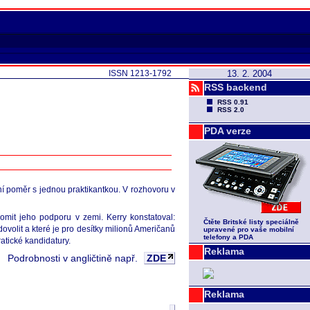
ISSN 1213-1792
13. 2. 2004
RSS backend
RSS 0.91
RSS 2.0
PDA verze
í poměr s jednou praktikantkou. V rozhovoru v
omit jeho podporu v zemi. Kerry konstatoval:
Čtěte Britské listy speciálně
dovolit a které je pro desítky milionů Američanů
upravené pro vaše mobilní
telefony a PDA
atické kandidatury.
Reklama
Podrobnosti v angličtině např.
ZDE
Reklama