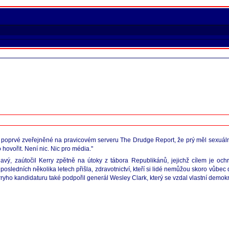
, poprvé zveřejněné na pravicovém serveru The Drudge Report, že prý měl sexuáln
hovořit. Není nic. Nic pro média."
ý, zaútočil Kerry zpětně na útoky z tábora Republikánů, jejichž cílem je ochr
posledních několika letech přišla, zdravotnictví, kteří si lidé nemůžou skoro vůbec 
ryho kandidaturu také podpořil generál Wesley Clark, který se vzdal vlastní demokr