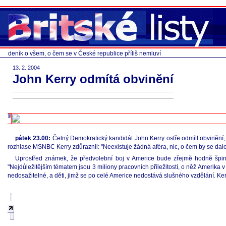
deník o všem, o čem se v České republice příliš nemluví
13. 2. 2004
John Kerry odmítá obvinění
pátek 23.00:
Čelný Demokratický kandidát John Kerry ostře odmítl obvinění
rozhlase MSNBC Kerry zdůraznil: "Neexistuje žádná aféra, nic, o čem by se dalo 
Uprostřed známek, že předvolební boj v Americe bude zřejmě hodně špinav
"Nejdůležitějším tématem jsou 3 miliony pracovních příležitostí, o něž Amerika v 
nedosažitelné, a děti, jimž se po celé Americe nedostává slušného vzdělání. Ker