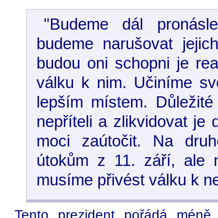
"Budeme dál pronásled
budeme narušovat jejich
budou oni schopni je rea
válku k nim. Učiníme sv
lepším místem. Důležité 
nepříteli a zlikvidovat je
moci zaútočit. Na dru
útokům z 11. září, ale 
musíme přivést válku k nep
Tento prezident pořádá méně 