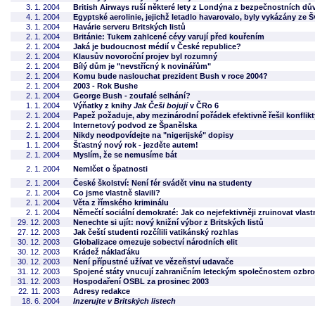
3. 1. 2004
British Airways ruší některé lety z Londýna z bezpečnostních d
4. 1. 2004
Egyptské aerolinie, jejichž letadlo havarovalo, byly vykázány ze 
3. 1. 2004
Havárie serveru Britských listů
2. 1. 2004
Británie: Tukem zahlcené cévy varují před kouřením
2. 1. 2004
Jaká je budoucnost médií v České republice?
2. 1. 2004
Klausův novoroční projev byl rozumný
2. 1. 2004
Bílý dům je "nevstřícný k novinářům"
2. 1. 2004
Komu bude naslouchat prezident Bush v roce 2004?
2. 1. 2004
2003 - Rok Bushe
2. 1. 2004
George Bush - zoufalé selhání?
1. 1. 2004
Výňatky z knihy
Jak Češi bojují
v ČRo 6
2. 1. 2004
Papež požaduje, aby mezinárodní pořádek efektivně řešil konflikt
2. 1. 2004
Internetový podvod ze Španělska
2. 1. 2004
Nikdy neodpovídejte na "nigerijské" dopisy
1. 1. 2004
Šťastný nový rok - jezděte autem!
2. 1. 2004
Myslím, že se nemusíme bát
2. 1. 2004
Nemlčet o špatnosti
2. 1. 2004
České školství: Není fér svádět vinu na studenty
2. 1. 2004
Co jsme vlastně slavili?
2. 1. 2004
Věta z římského kriminálu
2. 1. 2004
Němečtí sociální demokraté: Jak co nejefektivněji zruinovat vlastn
29. 12. 2003
Nenechte si ujít: nový knižní výbor z Britských listů
27. 12. 2003
Jak čeští studenti rozčílili vatikánský rozhlas
30. 12. 2003
Globalizace omezuje sobectví národních elit
30. 12. 2003
Krádež náklaďáku
30. 12. 2003
Není přípustné užívat ve vězeňství udavače
31. 12. 2003
Spojené státy vnucují zahraničním leteckým společnostem ozbro
31. 12. 2003
Hospodaření OSBL za prosinec 2003
22. 11. 2003
Adresy redakce
18. 6. 2004
Inzerujte v Britských listech