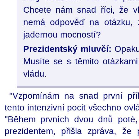
Chcete nám snad říci, že v
nemá odpověď na otázku, zd
jadernou mocností?
Prezidentský mluvčí:
Opakuj
Musíte se s těmito otázkami 
vládu.
"Vzpomínám na snad první přík
tento intenzivní pocit všechno ovl
"Během prvních dvou dnů poté,
prezidentem, přišla zpráva, že