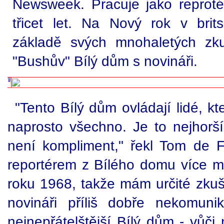
Newsweek. Pracuje jako reprot
třicet let. Na Nový rok v bri
základě svých mnohaletých zku
"Bushův" Bílý dům s novináři.
"Tento Bílý dům ovládají lidé, kt
naprosto všechno. Je to nejhorš
není kompliment," řekl Tom de 
reportérem z Bílého domu více 
roku 1968, takže mám určité zkuš
novináři příliš dobře nekomunik
nejnepřátelštější Bílý dům - vůči