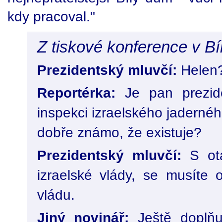
kdy pracoval."
Z tiskové konference v B
Prezidentský mluvčí:
Helen
Reportérka:
Je pan prezid
inspekci izraelského jaderné
dobře známo, že existuje?
Prezidentský mluvčí:
S otá
izraelské vlády, se musíte 
vládu.
Jiný novinář:
Ještě doplňuj