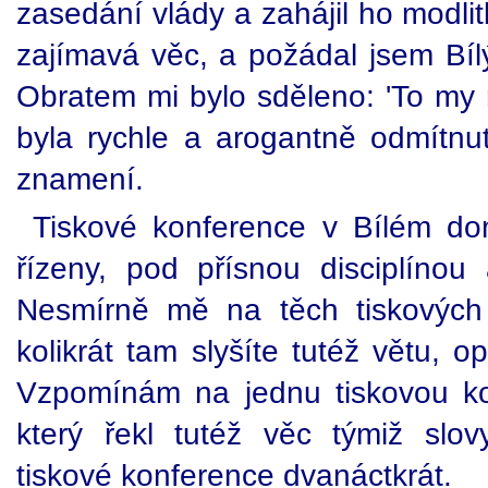
zasedání vlády a zahájil ho modlit
zajímavá věc, a požádal jsem Bílý
Obratem mi bylo sděleno: 'To my
byla rychle a arogantně odmítnut
znamení.
Tiskové konference v Bílém do
řízeny, pod přísnou disciplínou
Nesmírně mě na těch tiskových 
kolikrát tam slyšíte tutéž větu,
Vzpomínám na jednu tiskovou kon
který řekl tutéž věc týmiž slo
tiskové konference dvanáctkrát.