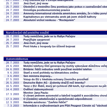
25. 7. 2003
I my můžeme být v Evropě avantgardou
25. 7. 2003
Jiná čtvrť, jiný mrav
25. 7. 2003
Obvinění z trestného činu pomluvy jako pokus o zastrašování ob
24. 7. 2003
Ontológia postkomunistickej pravice
24. 7. 2003
Amnesty International obvinila americkou armádu, že v Iráku poruš
24. 7. 2003
Kapitalismus po vietnamsku aneb jak jsem sháněl kalhoty
24. 7. 2003
Absolutní vrchol nevkusu - "Rockquiem"
Narušování občanského soužití
28. 7. 2003
Tudy nemůžete, jede se tu Rallye Pačejov
28. 7. 2003
Pranýřujte zpupnost!
25. 7. 2003
Jiná čtvrť, jiný mrav
25. 7. 2003
Proti hluku z hospody lze účinně bojovat
Automobilismus
28. 7. 2003
Tudy nemůžete, jede se tu Rallye Pačejov
24. 6. 2003
Mobilní telefony třetí generace by mohly vykonávat důležitou veře
24. 6. 2003
Británie: řidiči nebudou smět používat mobilní telefon
9. 6. 2003
Staré a nové pohledy na klimatickou změnu
3. 6. 2003
Sen ministra dopravy...
27. 5. 2003
Vstup do EU z hlediska ochrany životního prostředí
26. 5. 2003
Deutsche Bahn AG - jízdenky dražší než letenky?
16. 5. 2003
Teror z EU: Řidič, který jel rychlostí 250 km/h, byl odsouzen na 
14. 4. 2003
Ověření slabomyslnosti
Monitor Jana Paula:
17. 3. 2003
O zbrani jménem automobil a falešné loajalitě k asociálnímu chov
17. 3. 2003
O (českém) sebebičování a společenské odpovědnosti
12. 3. 2003
Havárie autobusu: "Zavřete řidiče!"
7. 3. 2003
Informácie o zvýhodneniach pre PSA Peugeot Citroën sú "obcho