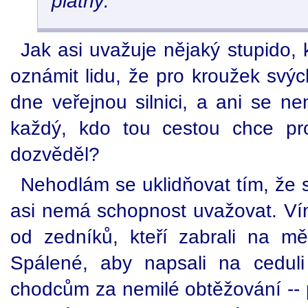
platný.
Jak asi uvažuje nějaký stupido,
oznámit lidu, že pro kroužek svý
dne veřejnou silnici, a ani se ne
každý, kdo tou cestou chce pro
dozvěděl?
Nehodlám se uklidňovat tím, že s
asi nemá schopnost uvažovat. Vím,
od zedníků, kteří zabrali na m
Spálené, aby napsali na cedul
chodcům za nemilé obtěžování -- p