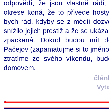
odpovědí, že jsou vlastně rád
okrese koná, že to přivede hosty 
bych rád, kdyby se z médií dozvě
snížilo jejich prestiž a že se ukáz
zpackaná. Dokud budou mít doj
Pačejov (zapamatujme si to jméno) 
ztratíme ze svého víkendu, bud
domovem.
člán
Vyt