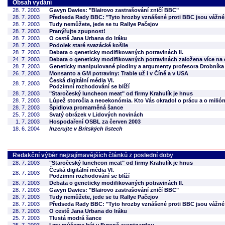
Obsah vydání
28. 7. 2003
Gavyn Davies: "Blairovo zastrašování zničí BBC"
28. 7. 2003
Předseda Rady BBC: "Tyto hrozby vznášené proti BBC jsou vážné
28. 7. 2003
Tudy nemůžete, jede se tu Rallye Pačejov
28. 7. 2003
Pranýřujte zpupnost!
28. 7. 2003
O cestě Jana Urbana do Iráku
28. 7. 2003
Podolek staré svazácké košile
28. 7. 2003
Debata o geneticky modifikovaných potravinách II.
24. 7. 2003
Debata o geneticky modifikovaných potravinách založena více na
28. 7. 2003
Geneticky manipulované plodiny a argumenty profesora Drobníka
26. 7. 2003
Monsanto a GM potraviny: Trable už i v Číně a v USA
Česká digitální média VI.
28. 7. 2003
Podzimní rozhodování se blíží
28. 7. 2003
"Staročeský luncheon meat" od firmy Krahulík je hnus
28. 7. 2003
Lúpež storočia a neoekonómia. Kto Vás okradol o prácu a o milió
28. 7. 2003
Špidlova promarněná šance
25. 7. 2003
Svatý obrázek v Lidových novinách
1. 7. 2003
Hospodaření OSBL za červen 2003
18. 6. 2004
Inzerujte v Britských listech
Redakční výběr nejzajímavějších článků z poslední doby
28. 7. 2003
"Staročeský luncheon meat" od firmy Krahulík je hnus
Česká digitální média VI.
28. 7. 2003
Podzimní rozhodování se blíží
28. 7. 2003
Debata o geneticky modifikovaných potravinách II.
28. 7. 2003
Gavyn Davies: "Blairovo zastrašování zničí BBC"
28. 7. 2003
Tudy nemůžete, jede se tu Rallye Pačejov
28. 7. 2003
Předseda Rady BBC: "Tyto hrozby vznášené proti BBC jsou vážné
28. 7. 2003
O cestě Jana Urbana do Iráku
25. 7. 2003
Tlustá modrá šance