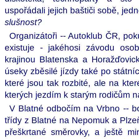
uspořádali jejich baštiči sobě, j
slušnost?
Organizátoři -- Autoklub ČR, po
existuje - jakéhosi závodu oso
krajinou Blatenska a Horažďovick
úseky zběsilé jízdy také po státníc
které jsou tak rozbité, ale na kte
kterých jezdím k starým rodičům na
V Blatné odbočím na Vrbno -- bod
třídy z Blatné na Nepomuk a Plze
přeškrtané směrovky, a ještě m