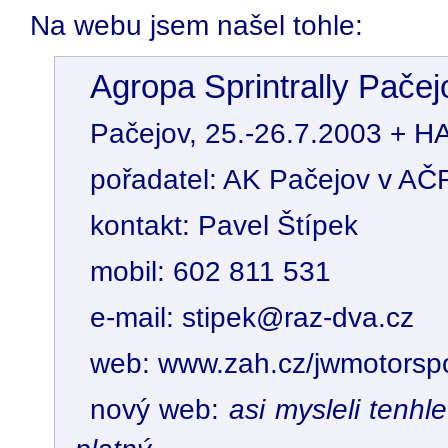
Na webu jsem našel tohle:
Agropa Sprintrally Pačej
Pačejov, 25.-26.7.2003 + H
pořadatel: AK Pačejov v AČ
kontakt: Pavel Štípek
mobil: 602 811 531
e-mail: stipek@raz-dva.cz
web: www.zah.cz/jwmotorspo
nový web:
asi mysleli tenh