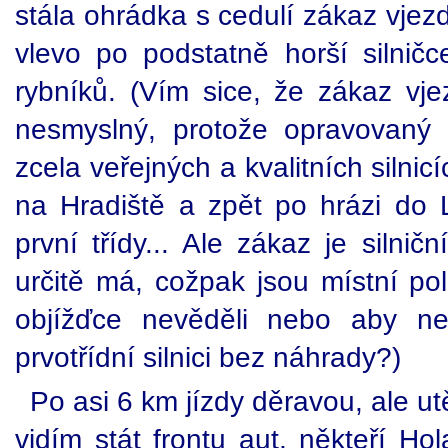
stála ohrádka s cedulí zákaz vjez
vlevo po podstatně horší silničc
rybníků. (Vím sice, že zákaz v
nesmyslný, protože opravovaný
zcela veřejných a kvalitních silni
na Hradiště a zpět po hrázi do L
první třídy... Ale zákaz je silnič
určitě má, cožpak jsou místní poli
objížďce nevěděli nebo aby nec
prvotřídní silnici bez náhrady?)
Po asi 6 km jízdy děravou, ale ut
vidím stát frontu aut, někteří Ho