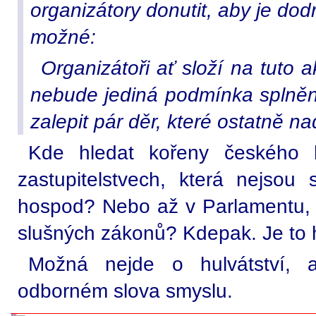
organizátory donutit, aby je dodr
možné:
Organizátoři ať složí na tuto 
nebude jediná podmínka splněna,
zalepit pár děr, které ostatně na
Kde hledat kořeny českého h
zastupitelstvech, která nejsou 
hospod? Nebo až v Parlamentu, k
slušných zákonů? Kdepak. Je to hlo
Možná nejde o hulvátství, a
odborném slova smyslu.