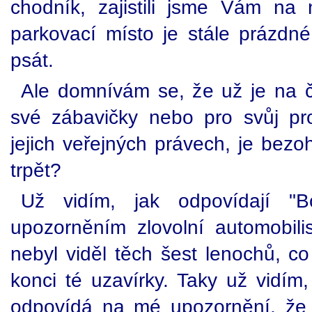
chodník, zajistili jsme Vám na 
parkovací místo je stále prázdné
psát.
Ale domnívám se, že už je na ča
své zábavičky nebo pro svůj pr
jejich veřejných právech, je bezo
trpět?
Už vidím, jak odpovídají "
upozorněním zlovolní automobilis
nebyl viděl těch šest lenochů, c
konci té uzavírky. Taky už vidím, 
odpovídá na mé upozornění, že