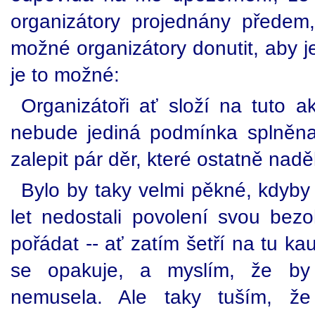
organizátory projednány předem
možné organizátory donutit, aby j
je to možné:
Organizátoři ať složí na tuto a
nebude jediná podmínka splněna, 
zalepit pár děr, které ostatně naděl
Bylo by taky velmi pěkné, kdyby
let nedostali povolení svou bez
pořádat -- ať zatím šetří na tu ka
se opakuje, a myslím, že b
nemusela. Ale taky tuším, ž