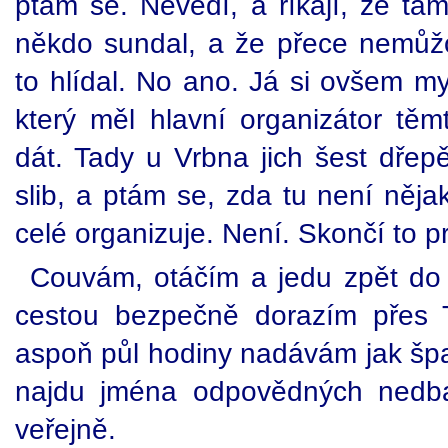
ptám se. Nevědí, a říkají, že tam
někdo sundal, a že přece nemůž
to hlídal. No ano. Já si ovšem my
který měl hlavní organizátor těm
dát. Tady u Vrbna jich šest dřep
slib, a ptám se, zda tu není nějak
celé organizuje. Není. Skončí to p
Couvám, otáčím a jedu zpět do
cestou bezpečně dorazím přes T
aspoň půl hodiny nadávám jak špač
najdu jména odpovědných nedba
veřejně.