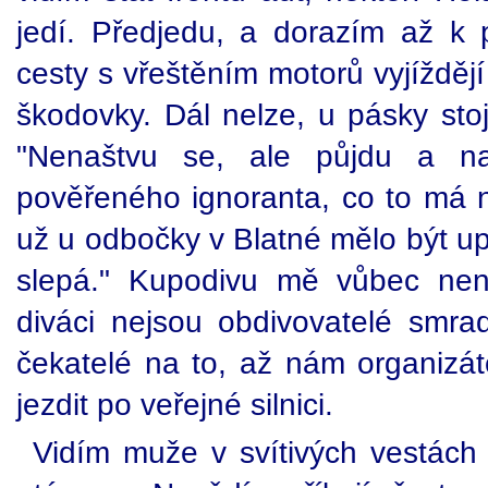
jedí. Předjedu, a dorazím až k 
cesty s vřeštěním motorů vyjíždě
škodovky. Dál nelze, u pásky stoj
"Nenaštvu se, ale půjdu a na
pověřeného ignoranta, co to má n
už u odbočky v Blatné mělo být up
slepá." Kupodivu mě vůbec nena
diváci nejsou obdivovatelé smrad
čekatelé na to, až nám organizát
jezdit po veřejné silnici.
Vidím muže v svítivých vestác