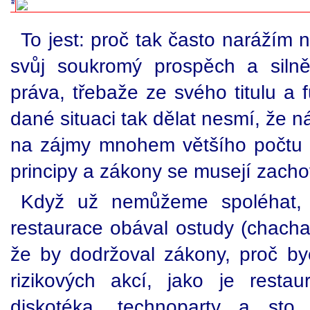
To jest: proč tak často narážím na
svůj soukromý prospěch a siln
práva, třebaže ze svého titulu a 
dané situaci tak dělat nesmí, že 
na zájmy mnohem většího počtu l
principy a zákony se musejí zacho
Když už nemůžeme spoléhat, 
restaurace obával ostudy (chacha,
že by dodržoval zákony, proč b
rizikových akcí, jako je restaur
diskotéka, technoparty a sto d