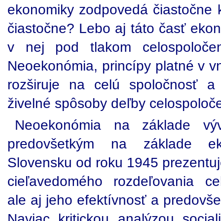
ekonomiky zodpovedá čiastočne kr
čiastočne? Lebo aj táto časť ekon
v nej pod tlakom celospoločen
Neoekonómia, princípy platné v v
rozširuje na celú spoločnosť a 
živelné spôsoby deľby celospoloč
Neoekonómia na základe výv
predovšetkým na základe e
Slovensku od roku 1945 prezentuj
cieľavedomého rozdeľovania cel
ale aj jeho efektívnosť a predovš
Naviac kritickou analýzou socia