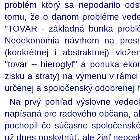
problém ktorý sa nepodarilo odst
tomu, že o danom probléme vedel
"TOVAR - základná bunka problé
Neoekonómia návrhom na presn
(konkrétnej i abstraktnej) vlože
"tovar -- hieroglyf" a ponuka eko
zisku a straty) na výmenu v rámci
určenej a spoločenský odobrenej 
Na prvý pohľad výslovne vedec
napísaná pre radového občana, ab
pochopil čo súčasne spoločensk
už dnes poskytnúť, ale žiaľ neposk