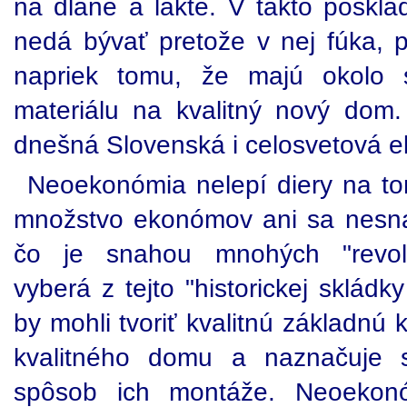
na dlane a lakte. V takto poskla
nedá bývať pretože v nej fúka, p
napriek tomu, že majú okolo s
materiálu na kvalitný nový dom
dnešná Slovenská i celosvetová 
Neoekonómia nelepí diery na t
množstvo ekonómov ani sa nesna
čo je snahou mnohých "revolu
vyberá z tejto "historickej skládky
by mohli tvoriť kvalitnú základnú
kvalitného domu a naznačuje 
spôsob ich montáže. Neoekonó