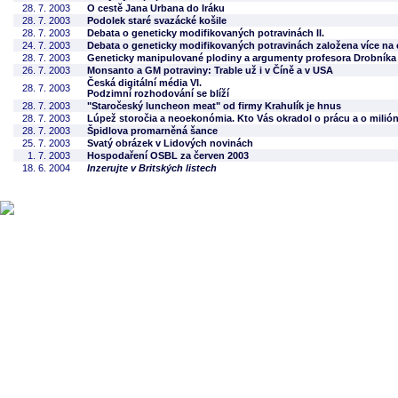
28. 7. 2003
O cestě Jana Urbana do Iráku
28. 7. 2003
Podolek staré svazácké košile
28. 7. 2003
Debata o geneticky modifikovaných potravinách II.
24. 7. 2003
Debata o geneticky modifikovaných potravinách založena více na
28. 7. 2003
Geneticky manipulované plodiny a argumenty profesora Drobníka
26. 7. 2003
Monsanto a GM potraviny: Trable už i v Číně a v USA
Česká digitální média VI.
28. 7. 2003
Podzimní rozhodování se blíží
28. 7. 2003
"Staročeský luncheon meat" od firmy Krahulík je hnus
28. 7. 2003
Lúpež storočia a neoekonómia. Kto Vás okradol o prácu a o milió
28. 7. 2003
Špidlova promarněná šance
25. 7. 2003
Svatý obrázek v Lidových novinách
1. 7. 2003
Hospodaření OSBL za červen 2003
18. 6. 2004
Inzerujte v Britských listech