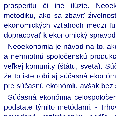
prosperitu či iné ilúzie. Neo
metodiku, ako sa zbaviť živelnos
ekonomických vzťahoch medzi ľu
dopracovať k ekonomický spravodli
Neoekonómia je návod na to, ak
a nehmotnú spoločenskú produkc
veľkej komunity (štátu, sveta). S
že to iste robí aj súčasná ekonómia
pre súčasnú ekonómiu avšak bez 
Súčasná ekonómia celospoločen
podstate týmito metódami: - Trh