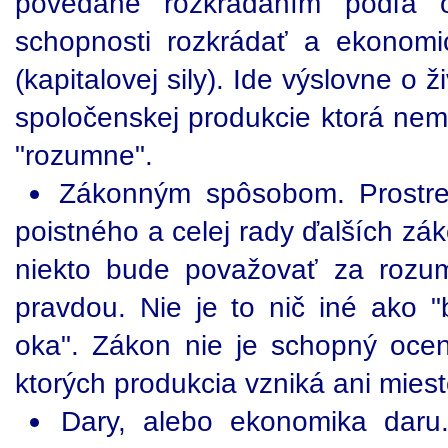
povedané rozkrádaním podľa o
schopnosti rozkrádať a ekonomi
(kapitalovej sily). Ide výslovne o
spoločenskej produkcie ktorá nem
"rozumne".
Zákonným spôsobom. Prostred
poistného a celej rady ďalších zá
niekto bude považovať za rozum
pravdou. Nie je to nič iné ako 
oka". Zákon nie je schopný oce
ktorých produkcia vzniká ani miest
Dary, alebo ekonomika daru.