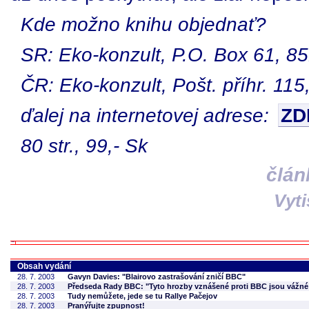
Kde možno knihu objednať?
SR: Eko-konzult, P.O. Box 61, 85
ČR: Eko-konzult, Pošt. příhr. 115
ďalej na internetovej adrese:
ZD
80 str., 99,- Sk
člán
Vyt
Obsah vydání
28. 7. 2003
Gavyn Davies: "Blairovo zastrašování zničí BBC"
28. 7. 2003
Předseda Rady BBC: "Tyto hrozby vznášené proti BBC jsou vážné
28. 7. 2003
Tudy nemůžete, jede se tu Rallye Pačejov
28. 7. 2003
Pranýřujte zpupnost!