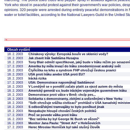
marching. The police used clubs and pepper spray in assaults against peacefu
York who stood in peaceful protest against their government's war policies, despi
opinions. 320 people were arrested during entirely peaceful demonstrations in 
water or toilet facilities, according to the National Lawyers Guild in the United St
Obsah vydání
18. 2. 2003
Chirakovy výroky: Evropská bouře ve sklenici vody?
18. 2. 2003
Jak zbavit Irák Saddáma Husajna
18. 2. 2003
Tony Blair odmítl specifikovat, jaký bude v Iráku režim po sesaz
17. 2. 2003
Amerika by měla invazí do Iráku zmodernizovat arabský svět
18. 2. 2003
Čtyřicítka na krku a syndrom FHP ohrožují českou pravici
18. 2. 2003
USA proti Iráku anebo USA proti EU?
18. 2. 2003
Irácká rizika
17. 2. 2003
USA: Demonstrace napomáhají Saddámovi
18. 2. 2003
V Londýně se v pondělí začalo platit za vjezd autem do města
18. 2. 2003
Americký generál v.v. bude iráckým vojenským guvernérem Iráku
18. 2. 2003
Demonstrace proti válce v Brně: chcíp pes...
18. 2. 2003
Solidarita s demonstranty, zbitými a uvězněnými v New Yorku
18. 2. 2003
"Svět ohrožuje srážka civilizací" prohlásil v USA kanadský minist
18. 2. 2003
S odborářskými tramvajáky to bylo poněkud jinak
18. 2. 2003
Neopakujte hloupé chování českých politiků
17. 2. 2003
Proč se povede válka proti Iráku
16. 2. 2003
"Bez tatínka by byl George W. Bush ve vězení"
16. 2. 2003
Monitor Jana Paula: "Street Art" v Holešovicích
17. 2. 2003
Herec Miroslav Horníček byl také slušný člověk