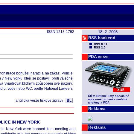
ISSN 1213-1792
18. 2. 2003
RSS backend
RSS 0.91
RSS 2.0
PDA verze
onstrace bohužel narazila na zákaz. Policie
v New Yorku, kteří se postavili proti válečné
práva vyjadřovat klidným způsobem své názory.
 jídlu, vodě nebo WC, podle National Lawyers
Čtěte Britské listy speciálně
upravené pro vaše mobilní
anglická verze tiskové zprávy
BL
telefony a PDA
Reklama
LICE IN NEW YORK
Reklama
ns in New York were banned from meeting and