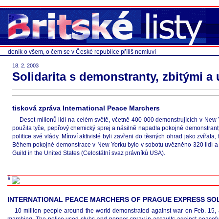
deník o všem, o čem se v České republice příliš nemluví
18. 2. 2003
Solidarita s demonstranty, zbitými 
tisková zpráva International Peace Marchers
Deset milionů lidí na celém světě, včetně 400 000 demonstrujících v New
použila tyče, pepřový chemický sprej a násilně napadla pokojné demonstranty.
politice své vlády. Míroví aktivisté byli zavřeni do těsných ohrad jako zvíř
Během pokojné demonstrace v New Yorku bylo v sobotu uvězněno 320 lidí a mno
Guild in the United States (Celostátní svaz právníků USA).
INTERNATIONAL PEACE MARCHERS OF PRAGUE EXPRESS SOL
10 million people around the world demonstrated against war on Feb. 15