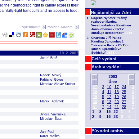
 solidarity with the courageous people of New
d their democratic right to calmly express their
infully-tight handcuffs and no access to food,
Vytisknout
Poslat e-mailem
18. 2. 2003
Josef Brož
Celé vydání
Archiv vydání
Radek Mokrý
Fabiano Golgo
Miroslav Václav Steiner
Marek Adámek
Jindra Vavruška
Miroslav Šuta
Původní archiv
Jan Paul
Karel Mašita