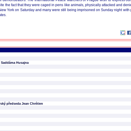
l demonstrators. The International Peace Marchers of Prague wish to express our
te the fact that they were caged in pens like animals, physically attacked and denie
New York on Saturday and many were still being imprisoned on Sunday night with pa
ates.
ení Saddáma Husajna
erský předseda Jean Chrétien