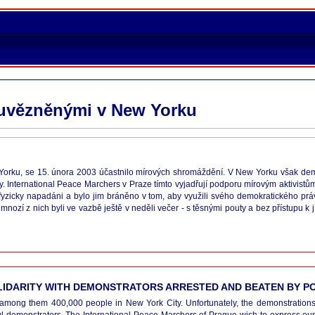
a uvězněnými v New Yorku
 Yorku, se 15. února 2003 účastnilo mírových shromáždění. V New Yorku však dem
 International Peace Marchers v Praze tímto vyjadřují podporu mírovým aktivistům 
ata, fyzicky napadáni a bylo jim bráněno v tom, aby využili svého demokratického 
zí z nich byli ve vazbě ještě v neděli večer - s těsnými pouty a bez přístupu k
IDARITY WITH DEMONSTRATORS ARRESTED AND BEATEN BY PO
, among them 400,000 people in New York City. Unfortunately, the demonstratio