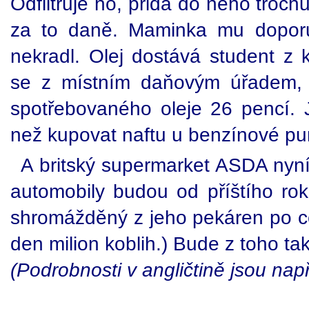
Odfiltruje ho, přidá do něho trochu
za to daně. Maminka mu doporuč
nekradl. Olej dostává student z
se z místním daňovým úřadem, ž
spotřebovaného oleje 26 pencí. J
než kupovat naftu u benzínové p
A britský supermarket ASDA nyní
automobily budou od příštího roku
shromážděný z jeho pekáren po ce
den milion koblih.) Bude z toho tak
(Podrobnosti v angličtině jsou nap