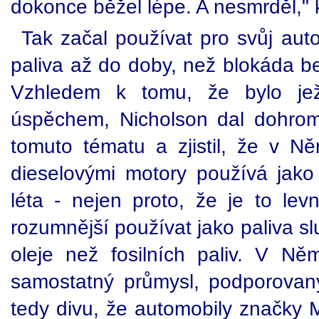
dokonce běžel lépe. A nesmrděl," 
Tak začal používat pro svůj auto
paliva až do doby, než blokáda be
Vzhledem k tomu, že bylo jež
úspěchem, Nicholson dal dohrom
tomuto tématu a zjistil, že v 
dieselovými motory používá jako 
léta - nejen proto, že je to levn
rozumnější používat jako paliva s
oleje než fosilních paliv. V Ně
samostatný průmysl, podporovan
tedy divu, že automobily značky 