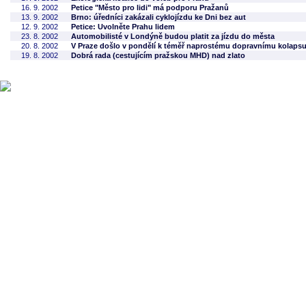
16. 9. 2002
Petice "Město pro lidi" má podporu Pražanů
13. 9. 2002
Brno: úředníci zakázali cyklojízdu ke Dni bez aut
12. 9. 2002
Petice: Uvolněte Prahu lidem
23. 8. 2002
Automobilisté v Londýně budou platit za jízdu do města
20. 8. 2002
V Praze došlo v pondělí k téměř naprostému dopravnímu kolaps
19. 8. 2002
Dobrá rada (cestujícím pražskou MHD) nad zlato