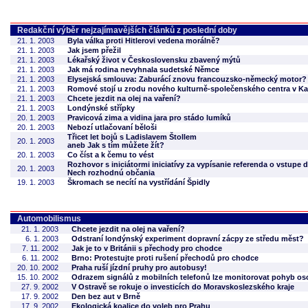
Redakční výběr nejzajímavějších článků z poslední doby
21. 1. 2003
Byla válka proti Hitlerovi vedena morálně?
21. 1. 2003
Jak jsem přežil
21. 1. 2003
Lékařský život v Československu zbavený mýtů
21. 1. 2003
Jak má rodina nevyhnala sudetské Němce
21. 1. 2003
Elysejská smlouva: Zaburácí znovu francouzsko-německý motor?
21. 1. 2003
Romové stojí u zrodu nového kulturně-společenského centra v Ka
21. 1. 2003
Chcete jezdit na olej na vaření?
21. 1. 2003
Londýnské střípky
20. 1. 2003
Pravicová zima a vidina jara pro stádo lumíků
20. 1. 2003
Nebozí utlačovaní běloši
Třicet let bojů s Ladislavem Štollem
20. 1. 2003
aneb Jak s tím můžete žít?
20. 1. 2003
Co číst a k čemu to vést
Rozhovor s iniciátormi iniciatívy za vypísanie referenda o vstupe
20. 1. 2003
Nech rozhodnú občania
19. 1. 2003
Škromach se necítí na vystřídání Špidly
Automobilismus
21. 1. 2003
Chcete jezdit na olej na vaření?
6. 1. 2003
Odstraní londýnský experiment dopravní zácpy ze středu měst?
7. 11. 2002
Jak je to v Británii s přechody pro chodce
6. 11. 2002
Brno: Protestujte proti rušení přechodů pro chodce
20. 10. 2002
Praha ruší jízdní pruhy pro autobusy!
15. 10. 2002
Odrazem signálů z mobilních telefonů lze monitorovat pohyb oso
27. 9. 2002
V Ostravě se rokuje o investicích do Moravskoslezského kraje
17. 9. 2002
Den bez aut v Brně
17. 9. 2002
Ekologická koalice do voleb pro Prahu