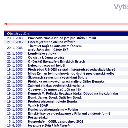
Vyt
Obsah vydání
20. 1. 2003
Pravicová zima a vidina jara pro stádo lumíků
21. 1. 2003
Chcete jezdit na olej na vaření?
Třicet let bojů s Ladislavem Štollem
20. 1. 2003
aneb Jak s tím můžete žít?
21. 1. 2003
Londýnské střípky
20. 1. 2003
Co číst a k čemu to vést
21. 1. 2003
O (české) literatuře v Britských listech
20. 1. 2003
Nebozí utlačovaní běloši
19. 1. 2003
Předsedou US-DEU se stal místopředsedseda vlády Mareš
18. 1. 2003
Miloš Zeman byl nominován do druhé prezidentské volby
19. 1. 2003
Škromach se necítí na vystřídání Špidly
20. 1. 2003
Přehlídka ročníkových prací atelieru Jiřího Beránka
21. 1. 2003
Zabíjení v Iráku: optimistická varianta
20. 1. 2003
Observer: Je nutno zaútočit na Irák
19. 1. 2003
Kenneth M. Pollack: Hroziaca búrka: Dôvod na inváziu Iraku
19. 1. 2003
Bond. James Bond. Opäť len Bond.
19. 1. 2003
Product placement okolo Bonda
20. 1. 2003
Vznik NSDAP
20. 1. 2003
Koniec postkomunizmu v Polsku
16. 1. 2003
Britské listy ve videokavárně v Příbrami v tištěné formě
5. 2. 2003
Pošta redakci
5. 1. 2003
Hospodaření OSBL za prosinec 2002
18. 6. 2004
Inzerujte v Britských listech