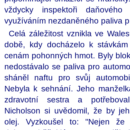
vždycky inspektoři daňovéh
využíváním nezdaněného paliva p
Celá záležitost vznikla ve Wale
době, kdy docházelo k stávkám 
cenám pohonných hmot. Byly blo
nedostávalo se paliva pro automo
sháněl naftu pro svůj automob
Nebyla k sehnání. Jeho manželka 
zdravotní sestra a potřebova
Nicholson si uvědomil, že by jeh
olej. Vyzkoušel to: "Nejen že