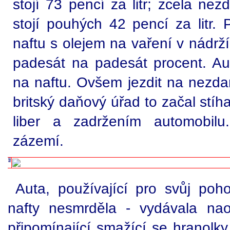
stojí 73 pencí za litr; zcela nez
stojí pouhých 42 pencí za litr. 
naftu s olejem na vaření v nádrž
padesát na padesát procent. Aut
na naftu. Ovšem jezdit na nezdan
britský daňový úřad to začal stíh
liber a zadržením automobil
zázemí.
Auta, používající pro svůj poh
nafty nesmrděla - vydávala nao
připomínající smažící se hranolky