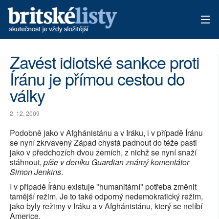
AKTUÁLNÍ VYDÁNÍ
Zavést idiotské sankce proti
Íránu je přímou cestou do
ARCHIV
války
TÉMATA
2. 12. 2009
AUTOŘI
Podobně jako v Afghánistánu a v Iráku, i v případě Íránu
PŘÍSPĚVKY NA PROVOZ
se nyní zkrvavený Západ chystá padnout do téže pasti
jako v předchozích dvou zemích, z nichž se nyní snaží
stáhnout,
píše v deníku Guardian známý komentátor
Simon Jenkins
.
I v případě Íránu existuje "humanitární" potřeba změnit
tamější režim. Je to také odporný nedemokratický režim,
jako byly režimy v Iráku a v Afghánistánu, který se nelíbí
Americe.