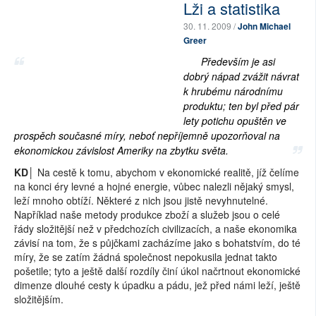
Lži a statistika
30. 11. 2009 /
John Michael
Greer
Především je asi
dobrý nápad zvážit návrat
k hrubému národnímu
produktu; ten byl před pár
lety potichu opuštěn ve
prospěch současné míry, neboť nepříjemně upozorňoval na
ekonomickou závislost Ameriky na zbytku světa.
KD│
Na cestě k tomu, abychom v ekonomické realitě, jíž čelíme
na konci éry levné a hojné energie, vůbec nalezli nějaký smysl,
leží mnoho obtíží. Některé z nich jsou jistě nevyhnutelné.
Například naše metody produkce zboží a služeb jsou o celé
řády složitější než v předchozích civilizacích, a naše ekonomika
závisí na tom, že s půjčkami zacházíme jako s bohatstvím, do té
míry, že se zatím žádná společnost nepokusila jednat takto
pošetile; tyto a ještě další rozdíly činí úkol načrtnout ekonomické
dimenze dlouhé cesty k úpadku a pádu, jež před námi leží, ještě
složitějším.