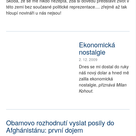
Škoda, že se mě nikdo nezeptá, zda si dovedu představit život v
této zemi bez současné politické reprezentace.... zřejmě až tak
hloupí novináři u nás nejsou!
Ekonomická
nostalgie
2. 12. 2009
Dnes se mi dostal do ruky
náš nový dolar a hned mě
zalila ekonomická
nostalgie,
přiznává Milan
Kohout.
Obamovo rozhodnutí vyslat posily do
Afghánistánu: první dojem