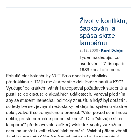
Život v konfliktu,
čapkování a
spása skrze
lampárnu
2. 12. 2009 /
Karel Dolejší
Týden následující po
osudovém 17. listopadu
1989 začal pro mě na
Fakultě elektrotechniky VUT Brno docela symbolicky -
přednáškou z "Dějin mezinárodního dělnického hnutí a KSČ".
Vyučující po krátkém váhání akceptoval požadavek studentů a
pustil se do diskuse o aktuálních událostech. Varoval před tím,
aby se studenti nenechali politicky zneužít, a když byl dotázán,
co tedy lze se zjevnými nedostatky tehdejšího systému vlastně
dělat, zatvářil se zamyšleně a pronesl: "Víte, pokud se mi něco
nelíbí, prostě normálně podám stížnost". Ono "stěžujte si na
lampárně" představovalo veškerý výsledek snahy za každou
cenu se udržet uvnitř stávajících poměrů. Všichni přitom věděli,
že si lze opravdu účinně stěžovat leda na to, že sousedovi