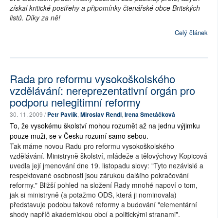
získal kritické postřehy a připomínky čtenářské obce Britských
listů. Díky za ně!
Celý článek
Rada pro reformu vysokoškolského
vzdělávání: nereprezentativní orgán pro
podporu nelegitimní reformy
30. 11. 2009 /
Petr Pavlík
,
Miroslav Rendl
,
Irena Smetáčková
To, že vysokému školství mohou rozumět až na jednu výjimku
pouze muži, se v Česku rozumí samo sebou.
Tak máme novou Radu pro reformu vysokoškolského
vzdělávání. Ministryně školství, mládeže a tělovýchovy Kopicová
uvedla její jmenování dne 19. listopadu slovy: "Tyto nezávislé a
respektované osobnosti jsou zárukou dalšího pokračování
reformy." Bližší pohled na složení Rady mnohé napoví o tom,
jak si ministryně (a potažmo ODS, která ji nominovala)
představuje podobu takové reformy a budování "elementární
shody napříč akademickou obcí a politickými stranami".