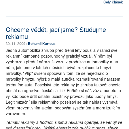
Celý článek
Chceme vědět, jací jsme? Studujme
reklamu
30. 11. 2009 /
Bohumil Kartous
Jedna automobilka zhruba před třemi lety použila v rámci své
reklamní kampaně pozoruhodný grafický vizuál. V něm byl
vyobrazen přední nárazník vozu z produkce automobilky a na
něm, jak tomu v letních měsících bývá, rozplácnuté hmyzí
mrtvolky. "Vtip" ovšem spočíval v tom, že se nejednalo o
mrtvolky hmyzu, nýbrž o malá autíčka rozmašírovaná nárazem
terénního auta. Poselství této reklamy je zhruba takové: chcete
obstát na agresivní české silnici? Pořiďte si náš vůz a budete to
vy, kdo bude drtit ostatní účastníky provozu jako ubohý hmyz.
Legitimizační síla reklamního poselství se tak nahlas vysmívá
všem preventivním akcím, bodovým systémům a moralizujícím
varováním.
Tématu reklamy a hodnot, s nimiž reklama operuje, se věnuji ve
své disertační práci. Krátký abstrakt zde publikuji proto, abych