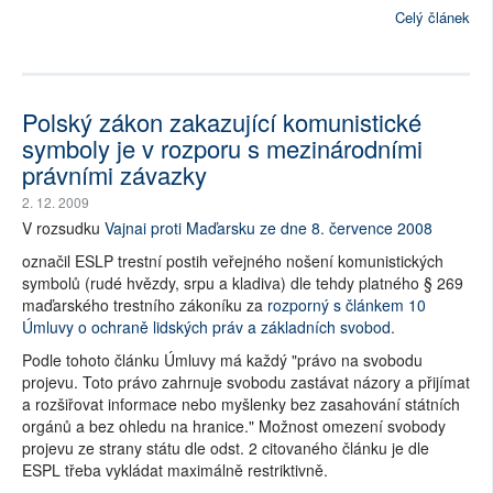
Celý článek
Polský zákon zakazující komunistické
symboly je v rozporu s mezinárodními
právními závazky
2. 12. 2009
V rozsudku
Vajnai proti Maďarsku ze dne 8. července 2008
označil ESLP trestní postih veřejného nošení komunistických
symbolů (rudé hvězdy, srpu a kladiva) dle tehdy platného § 269
maďarského trestního zákoníku za
rozporný s článkem 10
Úmluvy o ochraně lidských práv a základních svobod
.
Podle tohoto článku Úmluvy má každý "právo na svobodu
projevu. Toto právo zahrnuje svobodu zastávat názory a přijímat
a rozšiřovat informace nebo myšlenky bez zasahování státních
orgánů a bez ohledu na hranice." Možnost omezení svobody
projevu ze strany státu dle odst. 2 citovaného článku je dle
ESPL třeba vykládat maximálně restriktivně.