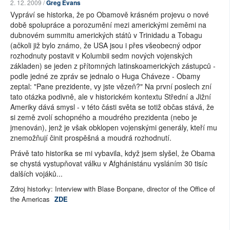
2. 12. 2009 /
Greg Evans
Vypráví se historka, že po Obamově krásném projevu o nové
době spolupráce a porozumění mezi americkými zeměmi na
dubnovém summitu amerických států v Trinidadu a Tobagu
(ačkoli již bylo známo, že USA jsou i přes všeobecný odpor
rozhodnuty postavit v Kolumbii sedm nových vojenských
základen) se jeden z přítomných latinskoamerických zástupců -
podle jedné ze zpráv se jednalo o Huga Cháveze - Obamy
zeptal: "Pane prezidente, vy jste vězeň?" Na první poslech zní
tato otázka podivně, ale v historickém kontextu Střední a Jižní
Ameriky dává smysl - v této části světa se totiž občas stává, že
si země zvolí schopného a moudrého prezidenta (nebo je
jmenován), jenž je však obklopen vojenskými generály, kteří mu
znemožňují činit prospěšná a moudrá rozhodnutí.
Právě tato historika se mi vybavila, když jsem slyšel, že Obama
se chystá vystupňovat válku v Afghánistánu vysláním 30 tisíc
dalších vojáků...
Zdroj historky: Interview with Blase Bonpane, director of the Office of
the Americas
ZDE