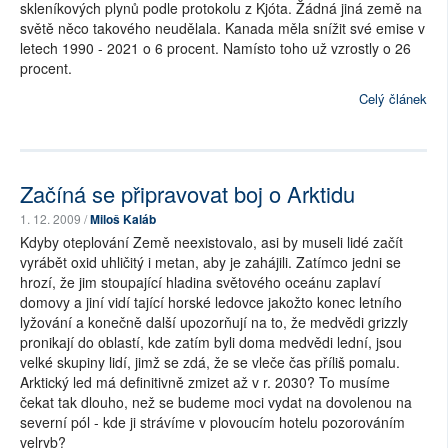
skleníkových plynů podle protokolu z Kjóta. Žádná jiná země na
světě něco takového neudělala. Kanada měla snížit své emise v
letech 1990 - 2021 o 6 procent. Namísto toho už vzrostly o 26
procent.
Celý článek
Začíná se připravovat boj o Arktidu
1. 12. 2009 /
Miloš Kaláb
Kdyby oteplování Země neexistovalo, asi by museli lidé začít
vyrábět oxid uhličitý i metan, aby je zahájili. Zatímco jedni se
hrozí, že jim stoupající hladina světového oceánu zaplaví
domovy a jiní vidí tající horské ledovce jakožto konec letního
lyžování a konečně další upozorňují na to, že medvědi grizzly
pronikají do oblastí, kde zatím byli doma medvědi lední, jsou
velké skupiny lidí, jimž se zdá, že se vleče čas příliš pomalu.
Arktický led má definitivně zmizet až v r. 2030? To musíme
čekat tak dlouho, než se budeme moci vydat na dovolenou na
severní pól - kde ji strávíme v plovoucím hotelu pozorováním
velryb?