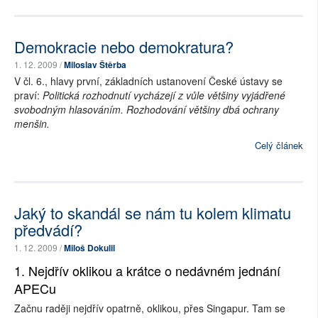
Demokracie nebo demokratura?
1. 12. 2009 /
Miloslav Štěrba
V čl. 6., hlavy první, základních ustanovení České ústavy se
praví:
Politická rozhodnutí vycházejí z vůle většiny vyjádřené
svobodným hlasováním. Rozhodování většiny dbá ochrany
menšin.
Celý článek
Jaký to skandál se nám tu kolem klimatu
předvádí?
1. 12. 2009 /
Miloš Dokulil
1. Nejdřív oklikou a krátce o nedávném jednání
APECu
Začnu raději nejdřív opatrně, oklikou, přes Singapur. Tam se