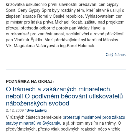
křižovatka uskutečnilo první slavnostní předávání cen Gypsy
Spirit. Ceny Gypsy Spirit byly rozdány těm, kteří aktivně usilují o
zlepšení situace Romů v České republice. Vyhlašovatelem cen
je ministr pro lidská práva Michael Kocáb, záštitu nad projektem
převzal předseda odborné poroty pan Václav Havel a
eurokomisař pro zaměstnanost, sociální věci a rovné příležitosti
pan Vladimír Špidla. Mezi předávajícími byl kardinál Miloslav
Vlk, Magdalena Vašáryová a ing.Karel Holomek.
Celý článek
POZNÁMKA NA OKRAJ:
O trámech a zakázaných minaretech,
neboli O podivném bědování utiskovatelů
náboženských svobod
2. 12. 2009 /
Uwe Ladwig
V různých částech zeměkoule
protestují muslimové proti zákazu
stavby minaretů ve Švýcarsku
a já při tom myslím na trámy. O
předvídatelných, přesto však podivných reakcích něco v téhle