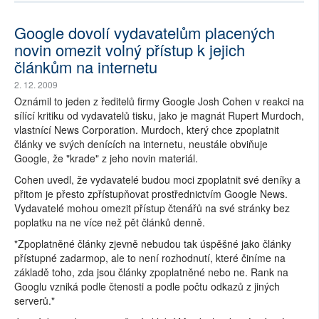
Google dovolí vydavatelům placených
novin omezit volný přístup k jejich
článkům na internetu
2. 12. 2009
Oznámil to jeden z ředitelů firmy Google Josh Cohen v reakci na
sílící kritiku od vydavatelů tisku, jako je magnát Rupert Murdoch,
vlastnící News Corporation. Murdoch, který chce zpoplatnit
články ve svých denících na internetu, neustále obviňuje
Google, že "krade" z jeho novin materiál.
Cohen uvedl, že vydavatelé budou moci zpoplatnit své deníky a
přitom je přesto zpřístupňovat prostřednictvím Google News.
Vydavatelé mohou omezit přístup čtenářů na své stránky bez
poplatku na ne více než pět článků denně.
"Zpoplatněné články zjevně nebudou tak úspěšné jako články
přístupné zadarmop, ale to není rozhodnutí, které činíme na
základě toho, zda jsou články zpoplatněné nebo ne. Rank na
Googlu vzniká podle čtenosti a podle počtu odkazů z jiných
serverů."