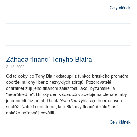
Celý článek
Záhada financí Tonyho Blaira
2. 12. 2009
Od té doby, co Tony Blair odstoupil z funkce britského premiéra,
obdržel miliony liber z nezvyklých zdrojů. Pozorovatelé
charakterizují jeho finanční záležitosti jako "byzantské" a
"neprůhledné". Britský deník
Guardian
apeluje na čtenáře, aby
je pomohli rozmotat. Deník
Guardian
vyhlašuje internetovou
soutěž. Nabízí cenu tomu, kdo Blairovy finanční záležitosti
dokáže nejjasněji osvětlit.
Celý článek