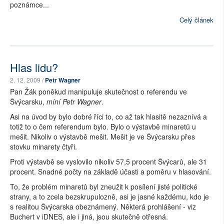
poznámce...
Celý článek
Hlas lidu?
2. 12. 2009 /
Petr Wagner
Pan Žák poněkud manipuluje skutečnost o referendu ve
Švýcarsku,
míní Petr Wagner
.
Asi na úvod by bylo dobré říci to, co až tak hlasitě nezaznívá a
totiž to o čem referendum bylo. Bylo o výstavbě minaretů u
mešit. Nikoliv o výstavbě mešit. Mešit je ve Švýcarsku přes
stovku minarety čtyři.
Proti výstavbě se vyslovilo nikoliv 57,5 procent Švýcarů, ale 31
procent. Snadné počty na základě účasti a poměru v hlasování.
To, že problém minaretů byl zneužit k posílení jisté politické
strany, a to zcela bezskrupulozně, asi je jasné každému, kdo je
s realitou Švýcarska obeznámený. Některá prohlášení - viz
Buchert v iDNES, ale i jiná, jsou skutečně otřesná.