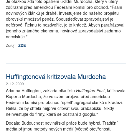
Je otázkou zda toto opatření uklidní Murdocha, který v úterý
zdůraznil před americkou Federální komisí pro obchod. "Psaní
novinových článků je drahé. Investujeme do našeho projektu
obrovské množství peněz. Spoustřeďovat zpravodajství je
neférové. Řeknu to nezdvořile, je to krádež. Abych parafrázoval
jednoho známého ekonoma, novinové zpravodajství zadarmo
neexistuje."
Zdroj:
ZDE
Huffingtonová kritizovala Murdocha
2. 12. 2009
Arianna Huffington, zakladatelka listu
Huffington Post
, kritizovala
Ruperta Murdocha, že ve svém projevu před americkou
Federální komisí pro obchod "spletl" agregaci článků s krádeží.
Řekla, že by chtěla nejprve citovat svou prababičku: Nikdy
neinvestujte do firmy, která se odstraní z googlu."
Dodala: Budoucnost novinářské práce bude hybrid. Tradiční
média přijmou metody nových médií (včetně otevřenosti,