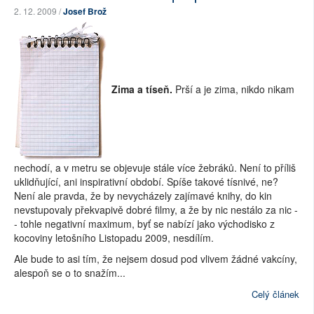
2. 12. 2009 /
Josef Brož
Zima a tíseň.
Prší a je zima, nikdo nikam
nechodí, a v metru se objevuje stále více žebráků. Není to příliš
uklidňující, ani inspirativní období. Spíše takové tísnivé, ne?
Není ale pravda, že by nevycházely zajímavé knihy, do kin
nevstupovaly překvapivě dobré filmy, a že by nic nestálo za nic -
- tohle negativní maximum, byť se nabízí jako východisko z
kocoviny letošního Listopadu 2009, nesdílím.
Ale bude to asi tím, že nejsem dosud pod vlivem žádné vakcíny,
alespoň se o to snažím...
Celý článek