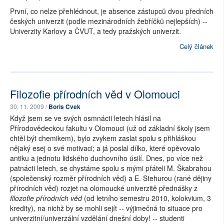
První, co nelze přehlédnout, je absence zástupců dvou předních
českých univerzit (podle mezinárodních žebříčků nejlepších) --
Univerzity Karlovy a ČVUT, a tedy pražských univerzit.
Celý článek
Filozofie přírodních věd v Olomouci
30. 11. 2009 /
Boris Cvek
Když jsem se ve svých osmnácti letech hlásil na
Přírodovědeckou fakultu v Olomouci (už od základní školy jsem
chtěl být chemikem), bylo zvykem zaslat spolu s přihláškou
nějaký esej o své motivaci; a já poslal dílko, které opěvovalo
antiku a jednotu lidského duchovního úsilí. Dnes, po více než
patnácti letech, se chystáme spolu s mými přáteli M. Škabrahou
(společenský rozměr přírodních věd) a E. Stehurou (rané dějiny
přírodních věd) rozjet na olomoucké univerzitě přednášky z
filozofie přírodních věd
(od letního semestru 2010, kolokvium, 3
kredity), na nichž by se mohli sejít -- výjimečná to situace pro
univerzitní/univerzální vzdělání dnešní doby! -- studenti