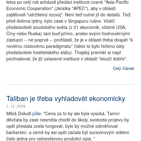
letos po celý rok scházeli předáci instituce zvané "Asia-Pacific
Economic Cooperation" (zkratka "APEC"), aby v oblasti
zajišťovali "udržitelný rozvoj". Není teď nutné jít do detailů. Teď,
před dvěma týdny, bylo zase v Singapuru rušno. Vůdčí
představitelé soudobého světa (z 21 ekonomik, včetně USA,
Číny nebo Ruska) tam buď přímo, anebo svými hodnověrnými
zástupci -- ne poprvé -- prohlásili, že je v oblasti třeba dospět "k
novému růstovému paradigmatu" (takto to bylo řečeno ústy
představitele hostitelského státu). Thajský premiér si např.
pochvaloval, že již ustavené instituce v oblasti "slouží dobře".
Celý článek
Taliban je třeba vyhladovět ekonomicky
1. 12. 2009
Miloš Dokulil
píše
: "Cena za to by ale byla vysoká. Tamní
děvčata by zase nesměla chodit do školy, svoboda projevu by
opět přestala zcela fungovat, bylo by možné odměňovat
barbarství, a země by asi opět začala být surovinovým státem
číslo jedna pro celosvětovou produkci opia. "