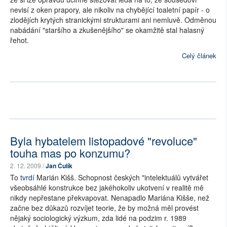
nevisí z oken prapory, ale nikoliv na chybějící toaletní papír - o
zlodějích krytých stranickými strukturami ani nemluvě. Odměnou
nabádání "staršího a zkušenějšího" se okamžitě stal halasný
řehot.
Celý článek
Byla hybatelem listopadové "revoluce"
touha mas po konzumu?
2. 12. 2009 /
Jan Čulík
To
tvrdí
Marián Kišš. Schopnost českých "intelektuálů vytvářet
všeobsáhlé konstrukce bez jakéhokoliv ukotvení v realitě mě
nikdy nepřestane překvapovat. Nenapadlo Mariána Kišše, než
začne bez důkazů rozvíjet teorie, že by možná měl provést
nějaký sociologický výzkum, zda lidé na podzim r. 1989