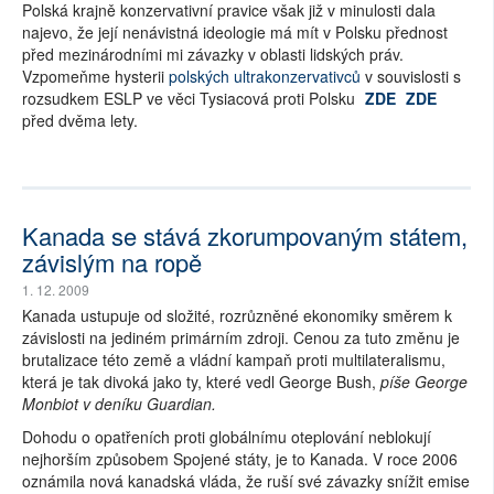
Polská krajně konzervativní pravice však již v minulosti dala
najevo, že její nenávistná ideologie má mít v Polsku přednost
před mezinárodními mi závazky v oblasti lidských práv.
Vzpomeňme hysterii
polských ultrakonzervativců
v souvislosti s
rozsudkem ESLP ve věci Tysiacová proti Polsku
ZDE
ZDE
před dvěma lety.
Kanada se stává zkorumpovaným státem,
závislým na ropě
1. 12. 2009
Kanada ustupuje od složité, rozrůzněné ekonomiky směrem k
závislosti na jediném primárním zdroji. Cenou za tuto změnu je
brutalizace této země a vládní kampaň proti multilateralismu,
která je tak divoká jako ty, které vedl George Bush,
píše George
Monbiot v deníku Guardian.
Dohodu o opatřeních proti globálnímu oteplování neblokují
nejhorším způsobem Spojené státy, je to Kanada. V roce 2006
oznámila nová kanadská vláda, že ruší své závazky snížit emise