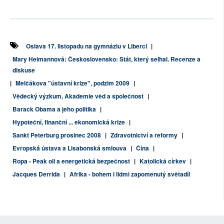
Oslava 17. listopadu na gymnáziu v Liberci
|
Mary Heimannová: Československo: Stát, který selhal. Recenze a
diskuse
|
Melčákova "ústavní krize", podzim 2009
|
Vědecký výzkum, Akademie věd a společnost
|
Barack Obama a jeho politika
|
Hypoteční, finanční ... ekonomická krize
|
Sankt Peterburg prosinec 2008
|
Zdravotnictví a reformy
|
Evropská ústava a Lisabonská smlouva
|
Čína
|
Ropa - Peak oil a energetická bezpečnost
|
Katolická církev
|
Jacques Derrida
|
Afrika - bohem i lidmi zapomenutý světadíl