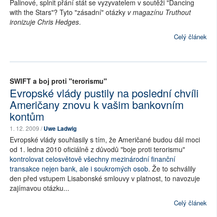
Palinové, splnit přání stát se vyzyvatelem v soutěži "Dancing
with the Stars"? Tyto "zásadní" otázky
v magazínu Truthout
ironizuje Chris Hedges
.
Celý článek
SWIFT a boj proti "terorismu"
Evropské vlády pustily na poslední chvíli
Američany znovu k vašim bankovním
kontům
1. 12. 2009 /
Uwe Ladwig
Evropské vlády souhlasily s tím, že Američané budou dál moci
od 1. ledna 2010 oficiálně z důvodů "boje proti terorismu"
kontrolovat celosvětově všechny mezinárodní finanční
transakce nejen bank, ale i soukromých osob
. Že to schválily
den před vstupem Lisabonské smlouvy v platnost, to navozuje
zajímavou otázku...
Celý článek