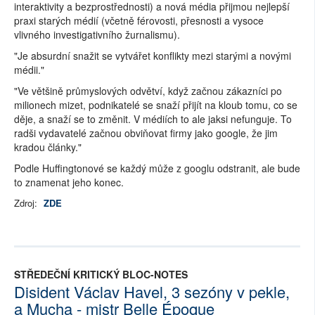
interaktivity a bezprostřednosti) a nová média přijmou nejlepší
praxi starých médií (včetně férovosti, přesnosti a vysoce
vlivného investigativního žurnalismu).
"Je absurdní snažit se vytvářet konflikty mezi starými a novými
médii."
"Ve většině průmyslových odvětví, když začnou zákazníci po
milionech mizet, podnikatelé se snaží přijít na kloub tomu, co se
děje, a snaží se to změnit. V médiích to ale jaksi nefunguje. To
radši vydavatelé začnou obviňovat firmy jako google, že jim
kradou články."
Podle Huffingtonové se každý může z googlu odstranit, ale bude
to znamenat jeho konec.
Zdroj:
ZDE
STŘEDEČNÍ KRITICKÝ BLOC-NOTES
Disident Václav Havel, 3 sezóny v pekle,
a Mucha - mistr Belle Époque