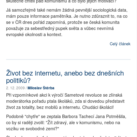
skutečně chtěli pád komunismu a co bylo jejich motivací?
Já samozřejmě také nemám žádná pevnější sociologická data,
mám pouze informace pamětníka. Je nutno zdůraznit to, na co
se v ČR dnes pořád zapomíná, protože se česká komunita
považuje za sebestředný pupek světa a vůbec nevnímá
evropské okolnosti a kontext.
Celý článek
Život bez internetu, anebo bez dnešních
politiků?
2. 12. 2009 /
Miloslav Štěrba
Při vzpomínkové akci k výročí Sametové revoluce se zlínská
moderátorka pořadu ptala školáků, zda si dovedou představit
život za totality, bez mobilů a internetu. Chudáci školáci!
Podobně "chytře" se zeptala Barbora Tachecí Jana Potměšila,
co by si raději zvolil: "Žít zdravý, ale v komunismu, nebo na
vozíku ve svobodné zemi?"