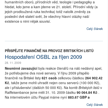
humanitních oborů, přírodních věd, teologie i pedagogiky a
hledat, kdo jsme a kam jdeme ve 21. století. Přírodní vědy (a
jejich prodloužená ruka technika) totiž natolik změnily za
poslední dvě staletí svět, že všechny hlavní otázky naší
existence s nimi nějak souvisí.
Celý článek
PŘISPĚJTE FINANČNĚ NA PROVOZ BRITSKÝCH LISTŮ
Hospodaření OSBL za říjen 2009
28. 11. 2009
Nesmírně zavazující
byla reakce čtenářů na náš nedávný apel,
že potřebujeme dva nové servery. V říjnu 2009 přispělo
finančně na Britské listy
621 osob
celkovou částkou
264 902.42
Kč
, takže jsme mohli uhradit nejen cenu serverů (100 000 Kč),
ale i příslušenství (dalších 50 000 Kč). Na kontě
Britských listů
v
Raiffeisenbance jsme měli 31. 10. 2009 částku
90 064.84 Kč
.
Na internetovém účtu Paypal máme nyní
883.67 GBP a
Celý článek