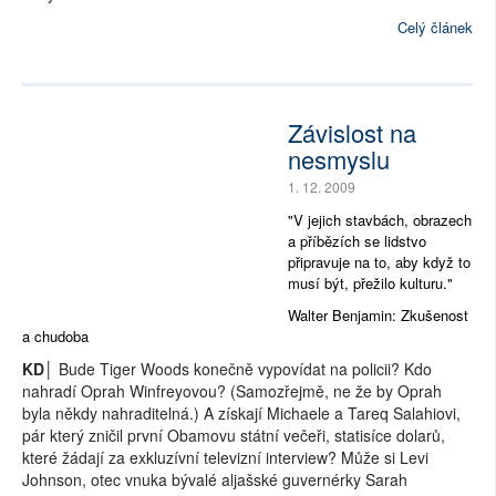
Celý článek
Závislost na
nesmyslu
1. 12. 2009
"V jejich stavbách, obrazech
a příbězích se lidstvo
připravuje na to, aby když to
musí být, přežilo kulturu."
Walter Benjamin: Zkušenost
a chudoba
KD│
Bude Tiger Woods konečně vypovídat na policii? Kdo
nahradí Oprah Winfreyovou? (Samozřejmě, ne že by Oprah
byla někdy nahraditelná.) A získají Michaele a Tareq Salahiovi,
pár který zničil první Obamovu státní večeři, statisíce dolarů,
které žádají za exkluzívní televizní interview? Může si Levi
Johnson, otec vnuka bývalé aljašské guvernérky Sarah