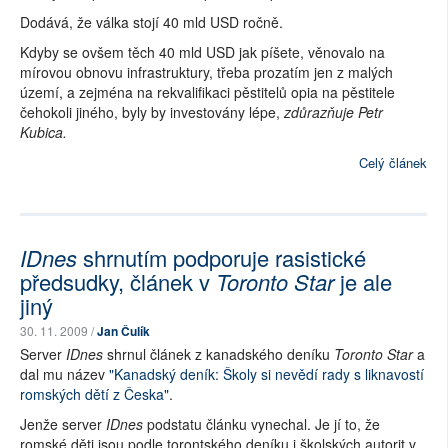
Dodává, že válka stojí 40 mld USD ročně.
Kdyby se ovšem těch 40 mld USD jak píšete, věnovalo na
mírovou obnovu infrastruktury, třeba prozatím jen z malých
území, a zejména na rekvalifikaci pěstitelů opia na pěstitele
čehokoli jiného, byly by investovány lépe,
zdůrazňuje Petr
Kubica.
Celý článek
IDnes
shrnutím podporuje rasistické
předsudky, článek v
Toronto Star
je ale
jiný
30. 11. 2009 /
Jan Čulík
Server
IDnes
shrnul článek z kanadského deníku
Toronto Star
a
dal mu název
"Kanadský deník: Školy si nevědí rady s liknavostí
romských dětí z Česka"
.
Jenže server
IDnes
podstatu článku vynechal. Je jí to, že
romské děti jsou podle torontského deníku i školských autorit v