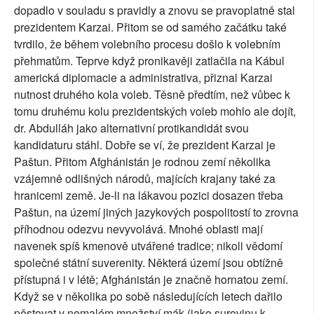
dopadlo v souladu s pravidly a znovu se pravoplatně stal
prezidentem Karzai. Přitom se od samého začátku také
tvrdilo, že během volebního procesu došlo k volebním
přehmatům. Teprve když pronikavěji zatlačila na Kábul
americká diplomacie a administrativa, přiznal Karzai
nutnost druhého kola voleb. Těsně předtím, než vůbec k
tomu druhému kolu prezidentských voleb mohlo ale dojít,
dr. Abdulláh jako alternativní protikandidát svou
kandidaturu stáhl. Dobře se ví, že prezident Karzai je
Paštun. Přitom Afghánistán je rodnou zemí několika
vzájemně odlišných národů, majících krajany také za
hranicemi země. Je-li na lákavou pozici dosazen třeba
Paštun, na území jiných jazykových pospolitostí to zrovna
příhodnou odezvu nevyvolává. Mnohé oblasti mají
navenek spíš kmenově utvářené tradice; nikoli vědomí
společné státní suverenity. Některá území jsou obtížně
přístupná i v létě; Afghánistán je značně hornatou zemí.
Když se v několika po sobě následujících letech dařilo
pěstovat v nemalém množství mák (jako surovinu k