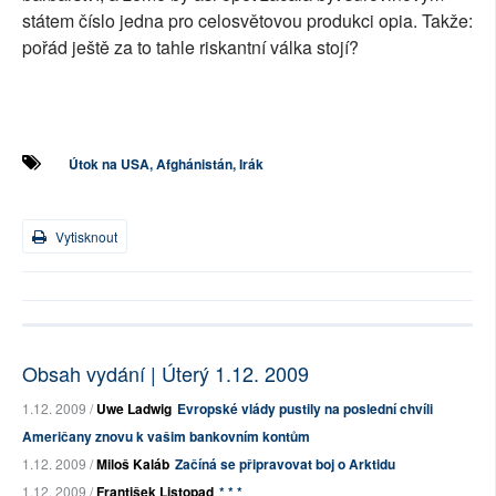
státem číslo jedna pro celosvětovou produkci opia. Takže:
pořád ještě za to tahle riskantní válka stojí?
Útok na USA, Afghánistán, Irák
Vytisknout
Obsah vydání | Úterý 1.12. 2009
1.12. 2009 /
Uwe Ladwig
Evropské vlády pustily na poslední chvíli
Američany znovu k vašim bankovním kontům
1.12. 2009 /
Miloš Kaláb
Začíná se připravovat boj o Arktidu
1.12. 2009 /
František Listopad
* * *