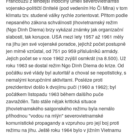
Francouzů z tehdejší Indočíny uměli severovietnamští
vojensko-političtí činitelé (pod vedením Ho Či Mina) v tom
klimatu tzv. studené války rychle zorientovat. Přitom podle
nepsaného zákona schválnosti jihovietnamský režim
(Ngo Dinh Diema) brzy vykázal známky jak organizační
slabosti, tak korupce. USA mezi lety 1957 až 1961 měly
na jihu jen své vojenské poradce, jejichž počet postupně
jen mírně vzrůstal, od 751 po 959 příslušníků armády.
Jejich počet se v roce 1962 zvýšil osmkrát (na 8.500). Už
roku 1963 se dostal režim Ngo Dinh Diema do krize. Od
počátku své vlády byl autoritář a choval se nepotisticky, s
nemalými korupčními aktivitami. Posléze proti
prezidentovi došlo k dvojímu puči (1960 a 1962); byl
počátkem listopadu 1963 během dalšího puče
zavražděn. Tato stále nějak kritická situace
jihovietnamského saigonského režimu byla nemálo
příhodnou "vodou na mlýn" severovietnamské
komunistické propagandy a vzpruhou pro její boj proti
režimu na jihu. Ještě roku 1964 bylo v jižním Vietnamu