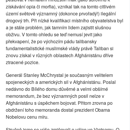
získávání opia či morfia), vznikal tak na tomto citlivém
území světově významný (dokonce prvořadý!) ilegální
drogový trh. Při nízké kvalifikaci místního obyvatelstva byl
a je stále problém, jak tamním lidem zajistit slušnou
obživu. V tomto ohledu se teď nemusí jevit jako
překvapení, že po výchozím pádu talibansky
fundamentalistické muslimské vlády právě Taliban si
znovu získal v různých oblastech Afghánistánu dříve
ztracené pozice.
Generál Stanley McChrystal je současným velitelem
spojeneckých a amerických sil v Afghánistánu. Poslal
nedávno do Bílého domu důvěrné a velmi obšírné
memorandum, že bez významných posil nelze v
Afghánistánu s úspěchem bojovat. Přitom zrovna po
obdržení toho memoranda dostal prezident Obama
Nobelovu cenu míru.
Stručně jsme se výše zmiňovali o válce ve Vietnamu. O