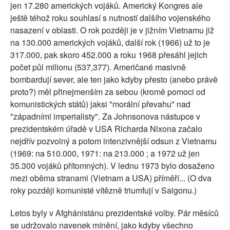
jen 17.280 amerických vojáků. Americký Kongres ale
ještě téhož roku souhlasí s nutností dalšího vojenského
nasazení v oblasti. O rok později je v jižním Vietnamu již
na 130.000 amerických vojáků, další rok (1966) už to je
317.000, pak skoro 452.000 a roku 1968 přesáhl jejich
počet půl milionu (537,377). Američané masivně
bombardují sever, ale ten jako kdyby přesto (anebo právě
proto?) měl přinejmenším za sebou (kromě pomoci od
komunistických států) jaksi "morální převahu" nad
"západními imperialisty". Za Johnsonova nástupce v
prezidentském úřadě v USA Richarda Nixona začalo
nejdřív pozvolný a potom intenzivnější odsun z Vietnamu
(1969: na 510.000, 1971: na 213.000 ; a 1972 už jen
35.300 vojáků přítomných). V lednu 1973 bylo dosaženo
mezi oběma stranami (Vietnam a USA) příměří... (O dva
roky později komunisté vítězně triumfují v Saigonu.)
Letos byly v Afghánistánu prezidentské volby. Pár měsíců
se udržovalo navenek mínění, jako kdyby všechno