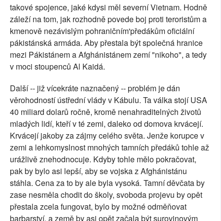
takové spojence, jaké kdysi měl severní Vietnam. Hodně
záleží na tom, jak rozhodně povede boj proti teroristům a
kmenově nezávislým pohraničním'předákům oficiální
pákistánská armáda. Aby přestala být společná hranice
mezi Pákistánem a Afghánistánem zemí "nikoho", a tedy
v moci stoupenců Al Kaidá.
Další -- již vícekráte naznačený -- problém je dán
věrohodností ústřední vlády v Kábulu. Ta válka stojí USA
40 miliard dolarů ročně, kromě nenahraditelných životů
mladých lidí, kteří v té zemi, daleko od domova krvácejí.
Krvácejí jakoby za zájmy celého světa. Jenže korupce v
zemi a lehkomyslnost mnohých tamních předáků tohle až
urážlivě znehodnocuje. Kdyby tohle mělo pokračovat,
pak by bylo asi lepší, aby se vojska z Afghánistánu
stáhla. Cena za to by ale byla vysoká. Tamní děvčata by
zase nesměla chodit do školy, svoboda projevu by opět
přestala zcela fungovat, bylo by možné odměňovat
barbarství, a země by asi opět začala být surovinovým