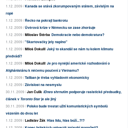
1.12. 2009 /
Kanada se stává zkorumpovaným státem, závislým na
ropě
1.12. 2009 /
Řecko na pokraji bankrotu
1.12. 2009 /
Úvěrová krize v Německu se zase zhoršuje
1.12. 2009 /
Miloslav Štěrba
Demokracie nebo demokratura?
1.12. 2009 /
"Skartovačky jely naplno"
1.12. 2009 /
Miloš Dokulil
Jaký to skandál se nám tu kolem klimatu
předvádí?
1.12. 2009 /
Miloš Dokulil
Je pro nynější americké rozhodování o
Afghánistánu k něčemu poučení z Vietnamu?
1.12. 2009 /
Taliban je třeba vyhladovět ekonomicky
1.12. 2009 /
Závislost na nesmyslu
30.11. 2009 /
Jan Čulík
shrnutím podporuje rasistické předsudky,
IDnes
článek v
je ale jiný
Toronto Star
30.11. 2009 /
Polsko bude trestat užití komunistických symbolů
vězením do dvou let
1.12. 2009 /
Ladislav Žák
Hlas lidu, hlas boží...?!?
1.12. 2009 /
Konec britských univerzit způsobí manažeři?