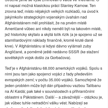
ní napsal možná klasickou práci Stanley Karnow. Ten
zrovna teď, místo nějakých velkých rozkladů, na úvod k
jakýmkoliv strategickým vojenským úvahám nad
Afghánistánem měl prohlásit, že na prvém místě
Američané vůbec ani nikdy neměli být na takovém místě,
jež historicky skýtalo a skýtá tolik rizik (a je spojeno už se
stamiliardovými náklady finančně, kromě kruté daně
krve). V Afghánistánu si kdysi dávno vylámali zuby
Angličané, a poměrně ještě nedávno SSSR (ke stažení
sovětských vojsk došlo za Gorbačova).
Teď je v Afghánistánu 68.000 amerických vojáků. Spolu s
nimi jsou tam jako spojenci vojáci z řady především
evropských zemí; v počtu 35.000 vojáků. Samozřejmě že
jeden problém může být dán případnou vazbou Talibanu
na Al Kaidá; pak také v souvislostech s příhraničními
oblastmi s Pákistánem. Další -- a závažnější -- otázkou je,
jak vůbec tuhle netradiční válku vést. Nabízejí se