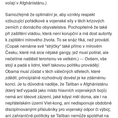
volají v Afghánistánu.)
Samozřejmě že optimální je, aby vznikly respekt
vzbuzující pořádkové a vojenské síly v těch krizových
zemích z domácího obyvatelstva. Pochopitelně že také
při zaštítění vládou, která není korupční a má dost autority
k zajištění mírového života. To se snáz říká, než provádí.
(Copak nemáme své "strýčky" také přímo v mírovém
Česku, které má sice nějaké gangy, jež musí potírat, ale
nečelíme naštěstí terorismu ve velkém.) --- Ovšem, vše
stojí a padá s lidmi, kteří takovou politiku provádějí.
Obama musí zůstat v těch válečných střetech, které
zdědil, principiálně rozhodnutý dovést je ke zdárnému
konci. Je tu důvodná naděje, že Taliban v Afghánistánu
(který teď vypadá jako místo hlavních vojenských bojů)
nemá ani ideové zázemí, jaké kdysi měl doma, ale i na
nepřátelském území Viet-kong, ani nedisponuje obdobně
disciplinovanými příslušníky pro vojenský odpor či výboj;
ani zahraničně-politicky se Taliban nemůže spoléhat na