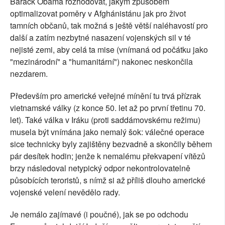
Barack Obama rozhodovat, jakým způsobem
optimalizovat poměry v Afghánistánu jak pro život
tamních občanů, tak možná s ještě větší naléhavostí pro
další a zatím nezbytné nasazení vojenských sil v té
nejisté zemi, aby celá ta mise (vnímaná od počátku jako
"mezinárodní" a "humanitární") nakonec neskončila
nezdarem.
Především pro americké veřejné mínění tu trvá přízrak
vietnamské války (z konce 50. let až po první třetinu 70.
let). Také válka v Iráku (proti saddámovskému režimu)
musela být vnímána jako nemalý šok: válečné operace
sice technicky byly zajištěny bezvadně a skončily během
pár desítek hodin; jenže k nemalému překvapení vítězů
brzy následoval netypický odpor nekontrolovatelně
působících teroristů, s nímž si až příliš dlouho americké
vojenské velení nevědělo rady.
Je nemálo zajímavé (i poučné), jak se po odchodu