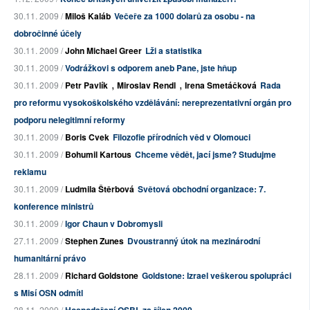
30.11. 2009 /
Miloš Kaláb
Večeře za 1000 dolarů za osobu - na
dobročinné účely
30.11. 2009 /
John Michael Greer
Lži a statistika
30.11. 2009 /
Vodrážkovi s odporem aneb Pane, jste hňup
,
,
30.11. 2009 /
Petr Pavlík
Miroslav Rendl
Irena Smetáčková
Rada
pro reformu vysokoškolského vzdělávání: nereprezentativní orgán pro
podporu nelegitimní reformy
30.11. 2009 /
Boris Cvek
Filozofie přírodních věd v Olomouci
30.11. 2009 /
Bohumil Kartous
Chceme vědět, jací jsme? Studujme
reklamu
30.11. 2009 /
Ludmila Štěrbová
Světová obchodní organizace: 7.
konference ministrů
30.11. 2009 /
Igor Chaun v Dobromysli
27.11. 2009 /
Stephen Zunes
Dvoustranný útok na mezinárodní
humanitární právo
28.11. 2009 /
Richard Goldstone
Goldstone: Izrael veškerou spolupráci
s Misí OSN odmítl
28.11. 2009 /