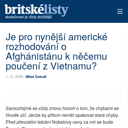
AKTUÁLNÍ VYDÁNÍ
Je pro nynější americké
rozhodování o
ARCHIV
Afghánistánu k něčemu
TÉMATA
poučení z Vietnamu?
AUTOŘI
1. 12. 2009 /
Miloš Dokulil
PŘÍSPĚVKY NA PROVOZ
Samozřejmě se vždy znovu hovoří o tom, že chybami se
člověk učí. Jenže by přitom neměl opakovat staré chyby.
Před převzetím letošní Nobelovy ceny za mír se bude