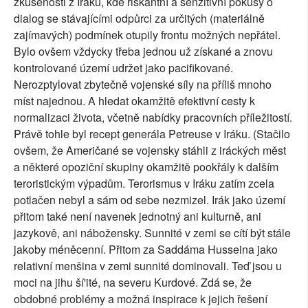
zkušenosti z Iráku, kde riskantní a senzitivní pokusy o
dialog se stávajícími odpůrci za určitých (materiálně
zajímavých) podmínek otupily frontu možných nepřátel.
Bylo ovšem vždycky třeba jednou už získané a znovu
kontrolované území udržet jako pacifikované.
Nerozptylovat zbytečně vojenské síly na příliš mnoho
míst najednou. A hledat okamžitě efektivní cesty k
normalizaci života, včetně nabídky pracovních příležitostí.
Právě tohle byl recept generála Petreuse v Iráku. (Stačilo
ovšem, že Američané se vojensky stáhli z iráckých měst
a některé opoziční skupiny okamžitě pookřály k dalším
teroristickým výpadům. Terorismus v Iráku zatím zcela
potlačen nebyl a sám od sebe nezmizel. Irák jako území
přitom také není navenek jednotný ani kulturně, ani
jazykově, ani nábožensky. Sunnité v zemi se cítí být stále
jakoby méněcenní. Přitom za Saddáma Husseina jako
relativní menšina v zemi sunnité dominovali. Teď jsou u
moci na jihu ší'ité, na severu Kurdové. Zdá se, že
obdobné problémy a možná inspirace k jejich řešení