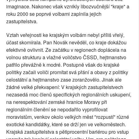
imaginace. Nakonec však vznikly libozvučnější "kraje" a
roku 2000 se poprvé volbami zaplnila jejich
zastupitelstva.
Vztah veřejnosti ke krajským volbám nebyl příliš vřelý,
účast skomírala. Pan Novák nevěděl, co kraje dokážou
efektivně ovlivnit. Ze začátku v regionech doplácela na
volnou strukturu a vlažné voličstvo ČSSD, hejtmanstvo
patřilo převážně k modré. Postupně však do krajské
politiky začali voliči promítat svá přání a obavy z politiky
celostátní a hejtmanstvo zase zoranžovělo. Jinak ale
žádné velké překvapení: V krajských zastupitelstvech
nezasedá moc členů specifických regionálních uskupení,
na nerespektování zemské hranice Moravy při
regionálním členění se nepodařilo vyprofilovat
moravistům, venkov okolo velkých měst "rozpustí" různé
exotické kandidátky, které se drží jen ve velkoměstech.
Krajská zastupitelstva s pětiprocentní bariérou pro vstup