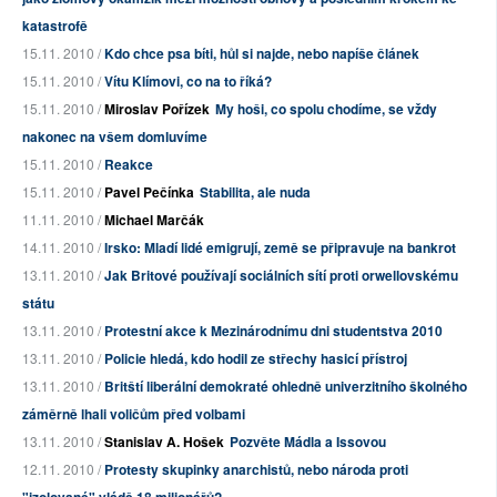
katastrofě
15.11. 2010 /
Kdo chce psa bíti, hůl si najde, nebo napíše článek
15.11. 2010 /
Vítu Klímovi, co na to říká?
15.11. 2010 /
Miroslav Pořízek
My hoši, co spolu chodíme, se vždy
nakonec na všem domluvíme
15.11. 2010 /
Reakce
15.11. 2010 /
Pavel Pečínka
Stabilita, ale nuda
11.11. 2010 /
Michael Marčák
14.11. 2010 /
Irsko: Mladí lidé emigrují, země se připravuje na bankrot
13.11. 2010 /
Jak Britové používají sociálních sítí proti orwellovskému
státu
13.11. 2010 /
Protestní akce k Mezinárodnímu dni studentstva 2010
13.11. 2010 /
Policie hledá, kdo hodil ze střechy hasicí přístroj
13.11. 2010 /
Britští liberální demokraté ohledně univerzitního školného
záměrně lhali voličům před volbami
13.11. 2010 /
Stanislav A. Hošek
Pozvěte Mádla a Issovou
12.11. 2010 /
Protesty skupinky anarchistů, nebo národa proti