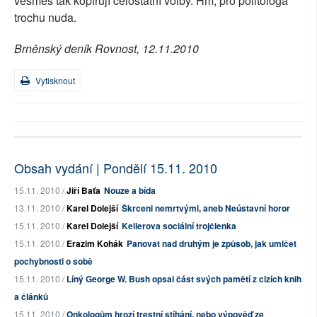
vesměs tak kopírují celostátní volby. Hm, pro politologa
trochu nuda.
Brněnský deník Rovnost, 12.11.2010
Vytisknout
Obsah vydání | Pondělí 15.11. 2010
15.11. 2010 /
Jiří Baťa
Nouze a bída
13.11. 2010 /
Karel Dolejší
Škrceni nemrtvými, aneb Neústavní horor
15.11. 2010 /
Karel Dolejší
Kellerova sociální trojčlenka
15.11. 2010 /
Erazim Kohák
Panovat nad druhým je způsob, jak umlčet
pochybnosti o sobě
15.11. 2010 /
Líný George W. Bush opsal část svých pamětí z cizích knih
a článků
15.11. 2010 /
Onkologům hrozí trestní stíhání, nebo výpověď ze