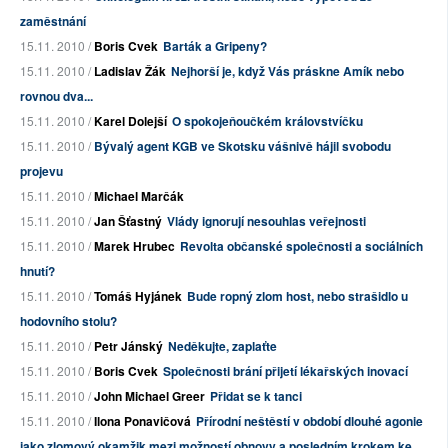
zaměstnání
15.11. 2010 /
Boris Cvek
Barták a Gripeny?
15.11. 2010 /
Ladislav Žák
Nejhorší je, když Vás práskne Amík nebo
rovnou dva...
15.11. 2010 /
Karel Dolejší
O spokojeňoučkém královstvíčku
15.11. 2010 /
Bývalý agent KGB ve Skotsku vášnivě hájil svobodu
projevu
15.11. 2010 /
Michael Marčák
15.11. 2010 /
Jan Šťastný
Vlády ignorují nesouhlas veřejnosti
15.11. 2010 /
Marek Hrubec
Revolta občanské společnosti a sociálních
hnutí?
15.11. 2010 /
Tomáš Hyjánek
Bude ropný zlom host, nebo strašidlo u
hodovního stolu?
15.11. 2010 /
Petr Jánský
Neděkujte, zaplaťte
15.11. 2010 /
Boris Cvek
Společnosti brání přijetí lékařských inovací
15.11. 2010 /
John Michael Greer
Přidat se k tanci
15.11. 2010 /
Ilona Ponavičová
Přírodní neštěstí v období dlouhé agonie
jako zlomový okamžik mezi možností obnovy a posledním krokem ke