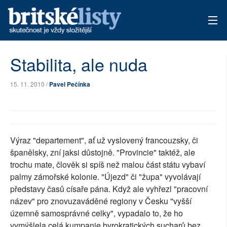
AKTUÁLNÍ VYDÁNÍ
Stabilita, ale nuda
ARCHIV
15. 11. 2010 /
Pavel Pečínka
TÉMATA
AUTOŘI
Výraz "departement", ať už vyslovený francouzsky, či
PŘÍSPĚVKY NA PROVOZ
španělsky, zní jaksi důstojně. "Provincie" taktéž, ale
trochu mate, člověk si spíš než malou část státu vybaví
palmy zámořské kolonie. "Újezd" či "župa" vyvolávají
představy časů císaře pána. Když ale vyhřezl "pracovní
název" pro znovuzaváděné regiony v Česku "vyšší
územně samosprávné celky", vypadalo to, že ho
vymýšlela celá kumpanie byrokratických sucharů bez