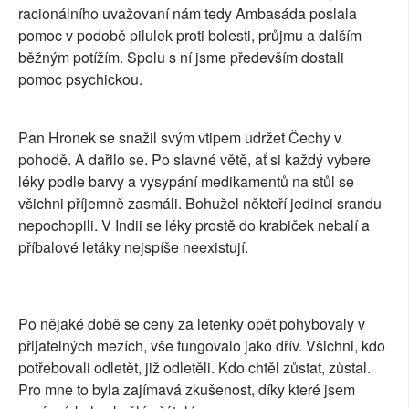
racionálního uvažovaní nám tedy Ambasáda poslala
pomoc v podobě pilulek proti bolesti, průjmu a dalším
běžným potížím. Spolu s ní jsme především dostali
pomoc psychickou.
Pan Hronek se snažil svým vtipem udržet Čechy v
pohodě. A dařilo se. Po slavné větě, ať si každý vybere
léky podle barvy a vysypání medikamentů na stůl se
všichni příjemně zasmáli. Bohužel někteří jedinci srandu
nepochopili. V Indii se léky prostě do krabiček nebalí a
příbalové letáky nejspíše neexistují.
Po nějaké době se ceny za letenky opět pohybovaly v
přijatelných mezích, vše fungovalo jako dřív. Všichni, kdo
potřebovali odletět, již odletěli. Kdo chtěl zůstat, zůstal.
Pro mne to byla zajímavá zkušenost, díky které jsem