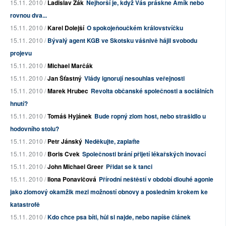
15.11. 2010 /
Ladislav Žák
Nejhorší je, když Vás práskne Amík nebo
rovnou dva...
15.11. 2010 /
Karel Dolejší
O spokojeňoučkém královstvíčku
15.11. 2010 /
Bývalý agent KGB ve Skotsku vášnivě hájil svobodu
projevu
15.11. 2010 /
Michael Marčák
15.11. 2010 /
Jan Šťastný
Vlády ignorují nesouhlas veřejnosti
15.11. 2010 /
Marek Hrubec
Revolta občanské společnosti a sociálních
hnutí?
15.11. 2010 /
Tomáš Hyjánek
Bude ropný zlom host, nebo strašidlo u
hodovního stolu?
15.11. 2010 /
Petr Jánský
Neděkujte, zaplaťte
15.11. 2010 /
Boris Cvek
Společnosti brání přijetí lékařských inovací
15.11. 2010 /
John Michael Greer
Přidat se k tanci
15.11. 2010 /
Ilona Ponavičová
Přírodní neštěstí v období dlouhé agonie
jako zlomový okamžik mezi možností obnovy a posledním krokem ke
katastrofě
15.11. 2010 /
Kdo chce psa bíti, hůl si najde, nebo napíše článek