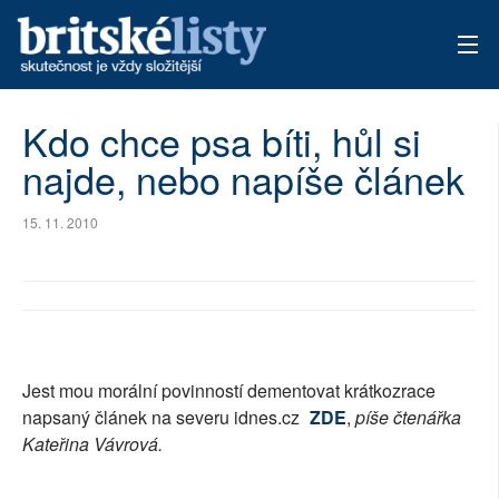
AKTUÁLNÍ VYDÁNÍ
Kdo chce psa bíti, hůl si
najde, nebo napíše článek
ARCHIV
TÉMATA
15. 11. 2010
AUTOŘI
PŘÍSPĚVKY NA PROVOZ
Jest mou morální povinností dementovat krátkozrace
napsaný článek na severu idnes.cz
ZDE
,
píše čtenářka
Kateřina Vávrová.