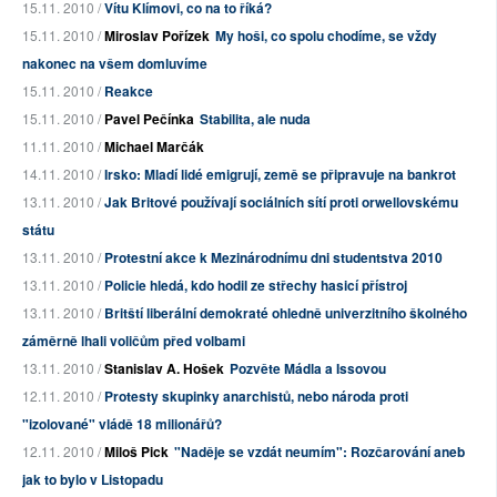
15.11. 2010 /
Vítu Klímovi, co na to říká?
15.11. 2010 /
Miroslav Pořízek
My hoši, co spolu chodíme, se vždy
nakonec na všem domluvíme
15.11. 2010 /
Reakce
15.11. 2010 /
Pavel Pečínka
Stabilita, ale nuda
11.11. 2010 /
Michael Marčák
14.11. 2010 /
Irsko: Mladí lidé emigrují, země se připravuje na bankrot
13.11. 2010 /
Jak Britové používají sociálních sítí proti orwellovskému
státu
13.11. 2010 /
Protestní akce k Mezinárodnímu dni studentstva 2010
13.11. 2010 /
Policie hledá, kdo hodil ze střechy hasicí přístroj
13.11. 2010 /
Britští liberální demokraté ohledně univerzitního školného
záměrně lhali voličům před volbami
13.11. 2010 /
Stanislav A. Hošek
Pozvěte Mádla a Issovou
12.11. 2010 /
Protesty skupinky anarchistů, nebo národa proti
"izolované" vládě 18 milionářů?
12.11. 2010 /
Miloš Pick
"Naděje se vzdát neumím": Rozčarování aneb
jak to bylo v Listopadu