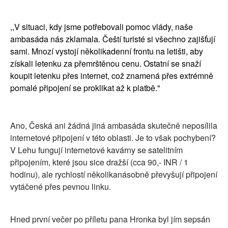
,,V situaci, kdy jsme potřebovali pomoc vlády, naše
ambasáda nás zklamala. Čeští turisté si všechno zajišťují
sami. Mnozí vystojí několikadenní frontu na letišti, aby
získali letenku za přemrštěnou cenu. Ostatní se snaží
koupit letenku přes internet, což znamená přes extrémně
pomalé připojení se proklikat až k platbě."
Ano, Česká ani žádná jiná ambasáda skutečně neposílila
internetové připojení v této oblasti. Je to však pochybení?
V Lehu fungují internetové kavárny se satelitním
připojením, které jsou sice dražší (cca 90,- INR / 1
hodinu), ale rychlostí několikanásobně převyšují připojení
vytáčené přes pevnou linku.
Hned první večer po příletu pana Hronka byl jím sepsán