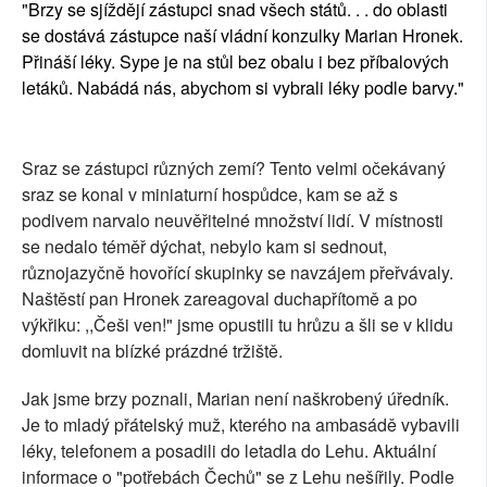
"Brzy se sjíždějí zástupci snad všech států. . . do oblasti
se dostává zástupce naší vládní konzulky Marian Hronek.
Přináší léky. Sype je na stůl bez obalu i bez příbalových
letáků. Nabádá nás, abychom si vybrali léky podle barvy."
Sraz se zástupci různých zemí? Tento velmi očekávaný
sraz se konal v miniaturní hospůdce, kam se až s
podivem narvalo neuvěřitelné množství lidí. V místnosti
se nedalo téměř dýchat, nebylo kam si sednout,
různojazyčně hovořící skupinky se navzájem přeřvávaly.
Naštěstí pan Hronek zareagoval duchapřítomě a po
výkřiku: ,,Češi ven!" jsme opustili tu hrůzu a šli se v klidu
domluvit na blízké prázdné tržiště.
Jak jsme brzy poznali, Marian není naškrobený úředník.
Je to mladý přátelský muž, kterého na ambasádě vybavili
léky, telefonem a posadili do letadla do Lehu. Aktuální
informace o "potřebách Čechů" se z Lehu nešířily. Podle