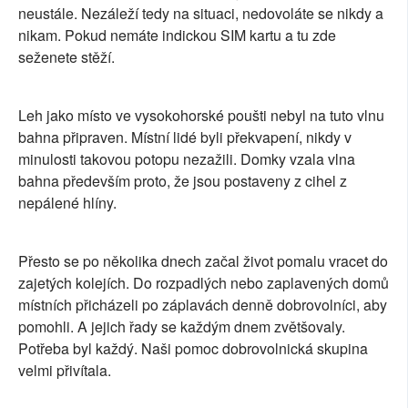
neustále. Nezáleží tedy na situaci, nedovoláte se nikdy a
nikam. Pokud nemáte indickou SIM kartu a tu zde
seženete stěží.
Leh jako místo ve vysokohorské poušti nebyl na tuto vlnu
bahna připraven. Místní lidé byli překvapení, nikdy v
minulosti takovou potopu nezažili. Domky vzala vlna
bahna především proto, že jsou postaveny z cihel z
nepálené hlíny.
Přesto se po několika dnech začal život pomalu vracet do
zajetých kolejích. Do rozpadlých nebo zaplavených domů
místních přicházeli po záplavách denně dobrovolníci, aby
pomohli. A jejich řady se každým dnem zvětšovaly.
Potřeba byl každý. Naši pomoc dobrovolnická skupina
velmi přivítala.