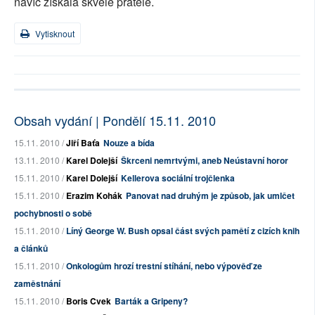
navíc získala skvělé přátelé.
Vytisknout
Obsah vydání | Pondělí 15.11. 2010
15.11. 2010 /
Jiří Baťa
Nouze a bída
13.11. 2010 /
Karel Dolejší
Škrceni nemrtvými, aneb Neústavní horor
15.11. 2010 /
Karel Dolejší
Kellerova sociální trojčlenka
15.11. 2010 /
Erazim Kohák
Panovat nad druhým je způsob, jak umlčet
pochybnosti o sobě
15.11. 2010 /
Líný George W. Bush opsal část svých pamětí z cizích knih
a článků
15.11. 2010 /
Onkologům hrozí trestní stíhání, nebo výpověď ze
zaměstnání
15.11. 2010 /
Boris Cvek
Barták a Gripeny?