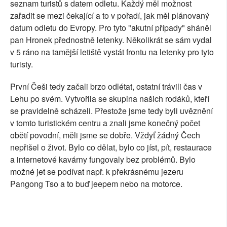
seznam turistů s datem odletu. Každý měl možnost
zařadit se mezi čekající a to v pořadí, jak měl plánovaný
datum odletu do Evropy. Pro tyto "akutní případy" sháněl
pan Hronek přednostně letenky. Několikrát se sám vydal
v 5 ráno na tamější letiště vystát frontu na letenky pro tyto
turisty.
První Češi tedy začali brzo odlétat, ostatní trávili čas v
Lehu po svém. Vytvořila se skupina našich rodáků, kteří
se pravidelně scházeli. Přestože jsme tedy byli uvěznění
v tomto turistickém centru a znali jsme konečný počet
obětí povodní, měli jsme se dobře. Vždyť žádný Čech
nepřišel o život. Bylo co dělat, bylo co jíst, pít, restaurace
a internetové kavárny fungovaly bez problémů. Bylo
možné jet se podívat např. k překrásnému jezeru
Pangong Tso a to buď jeepem nebo na motorce.