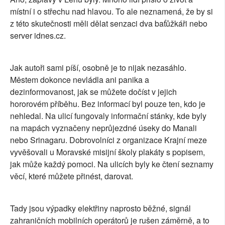
místní i o střechu nad hlavou. To ale neznamená, že by si
z této skutečnosti měli dělat senzaci dva baťůžkáři nebo
server idnes.cz.
Jak autoři sami píší, osobně je to nijak nezasáhlo.
Městem dokonce nevládla ani panika a
dezinformovanost, jak se můžete dočíst v jejich
hororovém příběhu. Bez informací byl pouze ten, kdo je
nehledal. Na ulicí fungovaly informační stánky, kde byly
na mapách vyznačeny neprůjezdné úseky do Manali
nebo Srinagaru. Dobrovolníci z organizace Krajní meze
vyvěšovali u Moravské misijní školy plakáty s popisem,
jak může každý pomoci. Na ulicích byly ke čtení seznamy
věcí, které můžete přinést, darovat.
Tady jsou výpadky elektřiny naprosto běžné, signál
zahraničních mobilních operátorů je rušen záměrně, a to