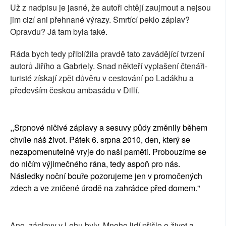
Už z nadpisu je jasné, že autoři chtějí zaujmout a nejsou
jim cizí ani přehnané výrazy. Smrtící peklo záplav?
Opravdu? Já tam byla také.
Ráda bych tedy přiblížila pravdě tato zavádějící tvrzení
autorů Jiřího a Gabriely. Snad někteří vyplašení čtenáři-
turisté získají zpět důvěru v cestování po Ladákhu a
především českou ambasádu v Dillí.
,,Srpnové ničivé záplavy a sesuvy půdy změnily během
chvíle náš život. Pátek 6. srpna 2010, den, který se
nezapomenutelně vryje do naší paměti. Probouzíme se
do ničím výjimečného rána, tedy aspoň pro nás.
Následky noční bouře pozorujeme jen v promočených
zdech a ve zničené úrodě na zahrádce před domem."
Ano, záplavy v Lehu byly. Mnoho lidí přišlo o život a