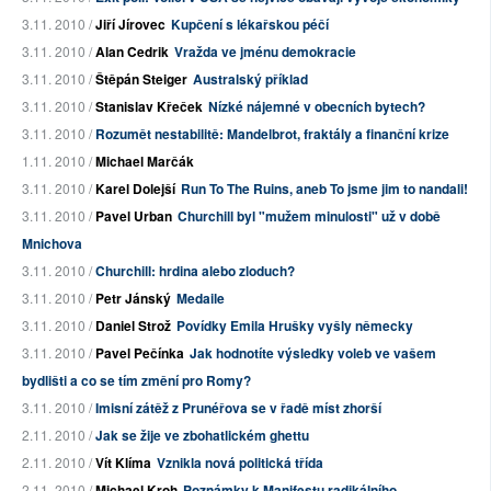
3.11. 2010 /
Jiří Jírovec
Kupčení s lékařskou péčí
3.11. 2010 /
Alan Cedrik
Vražda ve jménu demokracie
3.11. 2010 /
Štěpán Steiger
Australský příklad
3.11. 2010 /
Stanislav Křeček
Nízké nájemné v obecních bytech?
3.11. 2010 /
Rozumět nestabilitě: Mandelbrot, fraktály a finanční krize
1.11. 2010 /
Michael Marčák
3.11. 2010 /
Karel Dolejší
Run To The Ruins, aneb To jsme jim to nandali!
3.11. 2010 /
Pavel Urban
Churchill byl "mužem minulosti" už v době
Mnichova
3.11. 2010 /
Churchill: hrdina alebo zloduch?
3.11. 2010 /
Petr Jánský
Medaile
3.11. 2010 /
Daniel Strož
Povídky Emila Hrušky vyšly německy
3.11. 2010 /
Pavel Pečínka
Jak hodnotíte výsledky voleb ve vašem
bydlišti a co se tím změní pro Romy?
3.11. 2010 /
Imisní zátěž z Prunéřova se v řadě míst zhorší
2.11. 2010 /
Jak se žije ve zbohatlickém ghettu
2.11. 2010 /
Vít Klíma
Vznikla nová politická třída
2.11. 2010 /
Michael Kroh
Poznámky k Manifestu radikálního