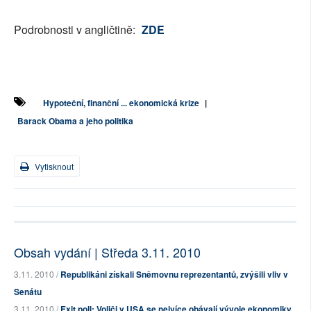
Podrobnosti v angličtině:
ZDE
Hypoteční, finanční ... ekonomická krize
|
Barack Obama a jeho politika
Vytisknout
Obsah vydání | Středa 3.11. 2010
3.11. 2010 /
Republikáni získali Sněmovnu reprezentantů, zvýšili vliv v
Senátu
3.11. 2010 /
Exit poll: Voliči v USA se nejvíce obávají vývoje ekonomiky