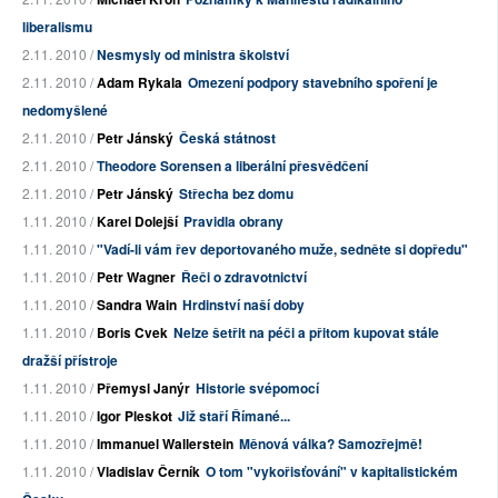
liberalismu
2.11. 2010 /
Nesmysly od ministra školství
2.11. 2010 /
Adam Rykala
Omezení podpory stavebního spoření je
nedomyšlené
2.11. 2010 /
Petr Jánský
Česká státnost
2.11. 2010 /
Theodore Sorensen a liberální přesvědčení
2.11. 2010 /
Petr Jánský
Střecha bez domu
1.11. 2010 /
Karel Dolejší
Pravidla obrany
1.11. 2010 /
"Vadí-li vám řev deportovaného muže, sedněte si dopředu"
1.11. 2010 /
Petr Wagner
Řeči o zdravotnictví
1.11. 2010 /
Sandra Wain
Hrdinství naší doby
1.11. 2010 /
Boris Cvek
Nelze šetřit na péči a přitom kupovat stále
dražší přístroje
1.11. 2010 /
Přemysl Janýr
Historie svépomocí
1.11. 2010 /
Igor Pleskot
Již staří Římané...
1.11. 2010 /
Immanuel Wallerstein
Měnová válka? Samozřejmě!
1.11. 2010 /
Vladislav Černík
O tom "vykořisťování" v kapitalistickém