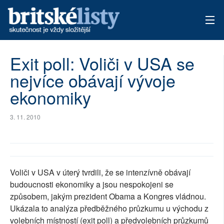
AKTUÁLNÍ VYDÁNÍ
Exit poll: Voliči v USA se
nejvíce obávají vývoje
ARCHIV
ekonomiky
TÉMATA
3. 11. 2010
AUTOŘI
PŘÍSPĚVKY NA PROVOZ
Voliči v USA v úterý tvrdili, že se intenzívně obávají
budoucnosti ekonomiky a jsou nespokojeni se
způsobem, jakým prezident Obama a Kongres vládnou.
Ukázala to analýza předběžného průzkumu u východu z
volebních místností (exit poll) a předvolebních průzkumů