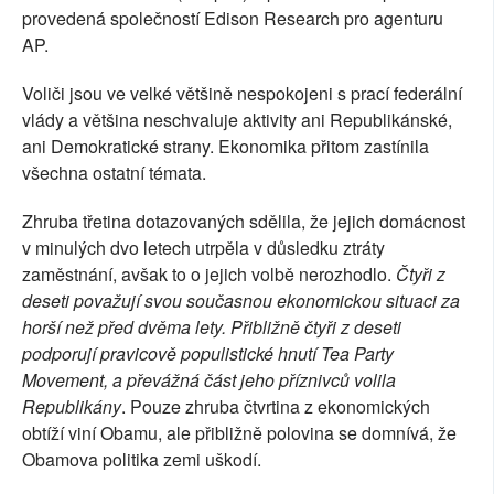
provedená společností Edison Research pro agenturu
AP.
Voliči jsou ve velké většině nespokojeni s prací federální
vlády a většina neschvaluje aktivity ani Republikánské,
ani Demokratické strany. Ekonomika přitom zastínila
všechna ostatní témata.
Zhruba třetina dotazovaných sdělila, že jejich domácnost
v minulých dvo letech utrpěla v důsledku ztráty
zaměstnání, avšak to o jejich volbě nerozhodlo.
Čtyři z
deseti považují svou současnou ekonomickou situaci za
horší než před dvěma lety. Přibližně čtyři z deseti
podporují pravicově populistické hnutí Tea Party
Movement, a převážná část jeho příznivců volila
Republikány
. Pouze zhruba čtvrtina z ekonomických
obtíží viní Obamu, ale přibližně polovina se domnívá, že
Obamova politika zemi uškodí.