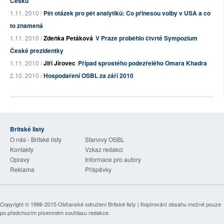
Česku
1.11. 2010 /
Pět otázek pro pět analytiků: Co přinesou volby v USA a co
to znamená
1.11. 2010 /
Zdeňka Petáková
V Praze proběhlo čtvrté Sympozium
České prezidentky
1.11. 2010 /
Jiří Jírovec
Případ sprostého podezřelého Omara Khadra
2.10. 2010 /
Hospodaření OSBL za září 2010
Britské listy
O nás - Britské listy
Stanovy OSBL
Kontakty
Vzkaz redakci
Opravy
Informace pro autory
Reklama
Příspěvky
Copyright © 1996-2015
Občanské sdružení Britské listy
| Kopírování obsahu možné pouze
po předchozím písemném souhlasu redakce.