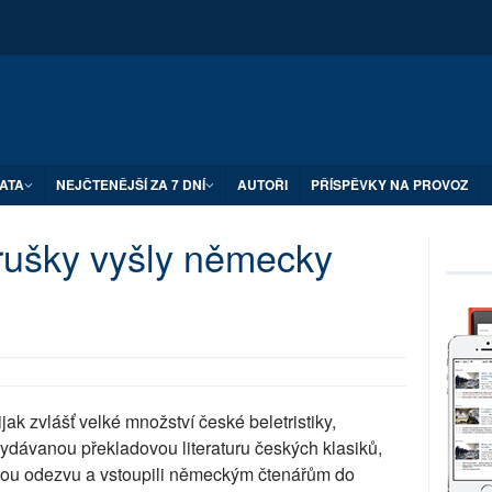
ATA
NEJČTENĚJŠÍ ZA 7 DNÍ
AUTOŘI
PŘÍSPĚVKY NA PROVOZ
rušky vyšly německy
 zvlášť velké množství české beletristiky,
dávanou překladovou literaturu českých klasiků,
ženou odezvu a vstoupili německým čtenářům do