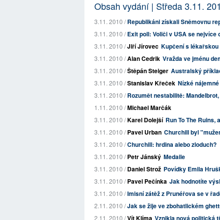
Obsah vydání | Středa 3.11. 20
3.11. 2010 /
Republikáni získali Sněmovnu repr
3.11. 2010 /
Exit poll: Voliči v USA se nejvíc
3.11. 2010 /
Jiří Jírovec
Kupčení s lékařskou 
3.11. 2010 /
Alan Cedrik
Vražda ve jménu de
3.11. 2010 /
Štěpán Steiger
Australský příkla
3.11. 2010 /
Stanislav Křeček
Nízké nájemné
3.11. 2010 /
Rozumět nestabilitě: Mandelbrot, 
1.11. 2010 /
Michael Marčák
3.11. 2010 /
Karel Dolejší
Run To The Ruins, a
3.11. 2010 /
Pavel Urban
Churchill byl "muže
3.11. 2010 /
Churchill: hrdina alebo zloduch?
3.11. 2010 /
Petr Jánský
Medaile
3.11. 2010 /
Daniel Strož
Povídky Emila Hruš
3.11. 2010 /
Pavel Pečínka
Jak hodnotíte výs
3.11. 2010 /
Imisní zátěž z Prunéřova se v řad
2.11. 2010 /
Jak se žije ve zbohatlickém ghet
2.11. 2010 /
Vít Klíma
Vznikla nová politická t