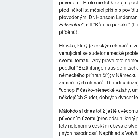
povědomí. Proto mě tolik zaujal poč
před několika měsíci přišlo s povídk
převedenými Dr. Hansem Lindema
Fallschirm"
, čili "Kůň na padáku" (t
příběhů).
Hruška, který je českým čtenářům 
věnujícími se sudetoněmecké problem
svému tématu. Aby právě toto němec
podtitul "Erzählungen aus dem tsch
německého příhraničí"); v Německu 
zaměřených čtenářů. Ti budou dozaji
"uchopit" česko-německé vztahy, um
někdejších Sudet, dobrých dvacet l
Málokdo si dnes totiž ještě uvědomu
původním území (přes odsun, který 
lety nejenom s českým obyvatelstvem,
jiných národností. Například s Voly