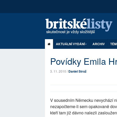
AKTUÁLNÍ VYDÁNÍ
ARCHIV
TÉM
Povídky Emila H
3. 11. 2010 /
Daniel Strož
V sousedním Německu nevychází nijak
nezapočteme-li sem opakovaně dovy
kteří tam již dávno nalezli zaslou