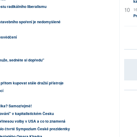
ka
tu radikálního liberalismu
16
P
tavebního spoření je nedomyšlené
řesvědčení
muže, sedněte si dopředu"
a přitom kupovat stále dražší přístroje
cí
lka? Samozřejmě!
ování" v kapitalistickém Česku
 přinesou volby v USA a co to znamená
hlo čtvrté Sympozium České prezidentky
dezřelého Omara Khadra