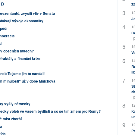
10
Zá
12
ezentantů, zvýšili vliv v Senátu
J
e obávají vývoje ekonomiky
13
péčí
Če
mokracie
(
d
15
 v obecních bytech?
Ve
fraktály a finanční krize
14
Ra
li
neb To jsme jim to nandali!
14
m minulosti" už v době Mnichova
St
zí
(
ky vyšly německy
12
ledky voleb ve vašem bydlišti a co se tím změní pro Romy?
Ka
u
ě míst zhorší
12
tu
Po
řída