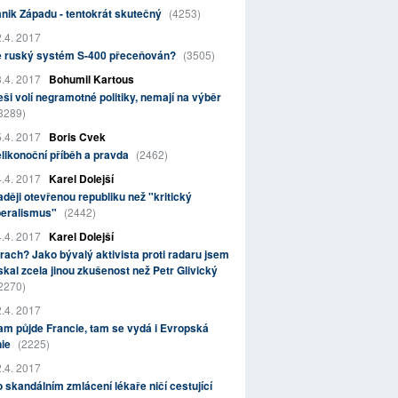
nik Západu - tentokrát skutečný
(4253)
.4. 2017
e ruský systém S-400 přeceňován?
(3505)
.4. 2017
Bohumil Kartous
ši volí negramotné politiky, nemají na výběr
3289)
.4. 2017
Boris Cvek
likonoční příběh a pravda
(2462)
.4. 2017
Karel Dolejší
ději otevřenou republiku než "kritický
beralismus"
(2442)
.4. 2017
Karel Dolejší
rach? Jako bývalý aktivista proti radaru jsem
skal zcela jinou zkušenost než Petr Glivický
2270)
.4. 2017
m půjde Francie, tam se vydá i Evropská
nie
(2225)
.4. 2017
 skandálním zmlácení lékaře ničí cestující