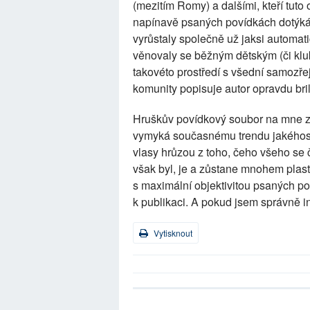
(mezitím Romy) a dalšími, kteří tuto 
napínavě psaných povídkách dotýká o
vyrůstaly společně už jaksi automati
věnovaly se běžným dětským (či kluk
takovéto prostředí s všední samozřej
komunity popisuje autor opravdu brila
Hruškův povídkový soubor na mne z
vymyká současnému trendu jakéhosi
vlasy hrůzou z toho, čeho všeho se 
však byl, je a zůstane mnohem plasti
s maximální objektivitou psaných po
k publikaci. A pokud jsem správně i
Vytisknout