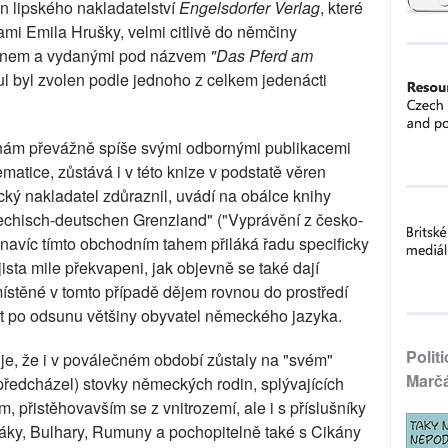
in lipského nakladatelství
Engelsdorfer Verlag
, které
ami Emila Hrušky, velmi citlivě do němčiny
nnem a vydanými pod názvem
"Das Pferd am
itul byl zvolen podle jednoho z celkem jedenácti
znám převážně spíše svými odbornými publikacemi
atice, zůstává i v této knize v podstatě věren
ký nakladatel zdůraznil, uvádí na obálce knihy
echisch-deutschen Grenzland" ("Vyprávění z česko-
navíc tímto obchodním tahem přiláká řadu specificky
sta mile překvapeni, jak objevně se také dají
ístěné v tomto případě dějem rovnou do prostředí
et po odsunu většiny obyvatel německého jazyka.
Polit
je, že i v poválečném období zůstaly na "svém"
Marč
předcházel) stovky německých rodin, splývajících
 přistěhovavším se z vnitrozemí, ale i s příslušníky
ňáky, Bulhary, Rumuny a pochopitelně také s Cikány