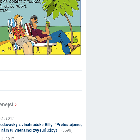
enější
.4. 2017
odavačky z vinohradské Billy: "Protestujeme,
 nám tu Vietnamci zvyšují tržby!"
(5599)
.4. 2017