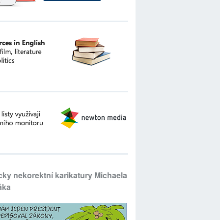
icky nekorektní karikatury Michaela
áka