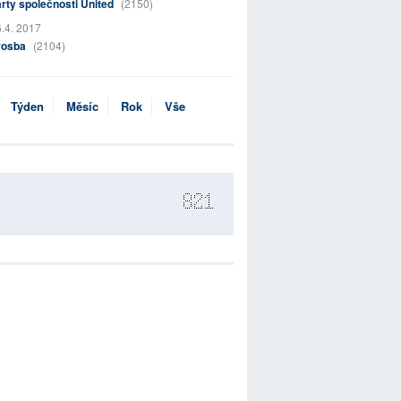
rty společnosti United
(2150)
.4. 2017
rosba
(2104)
Týden
Měsíc
Rok
Vše
821