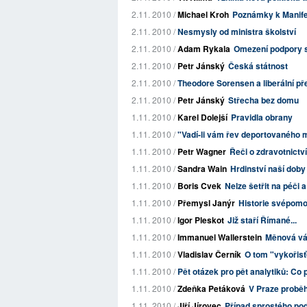
2.11. 2010 /
Michael Kroh
Poznámky k Manifes
2.11. 2010 /
Nesmysly od ministra školství
2.11. 2010 /
Adam Rykala
Omezení podpory s
2.11. 2010 /
Petr Jánský
Česká státnost
2.11. 2010 /
Theodore Sorensen a liberální p
2.11. 2010 /
Petr Jánský
Střecha bez domu
1.11. 2010 /
Karel Dolejší
Pravidla obrany
1.11. 2010 /
"Vadí-li vám řev deportovaného 
1.11. 2010 /
Petr Wagner
Řeči o zdravotnictví
1.11. 2010 /
Sandra Wain
Hrdinství naší doby
1.11. 2010 /
Boris Cvek
Nelze šetřit na péči 
1.11. 2010 /
Přemysl Janýr
Historie svépomo
1.11. 2010 /
Igor Pleskot
Již staří Římané...
1.11. 2010 /
Immanuel Wallerstein
Měnová vá
1.11. 2010 /
Vladislav Černík
O tom "vykořisť
1.11. 2010 /
Pět otázek pro pět analytiků: Co
1.11. 2010 /
Zdeňka Petáková
V Praze probě
1.11. 2010 /
Jiří Jírovec
Případ sprostého po