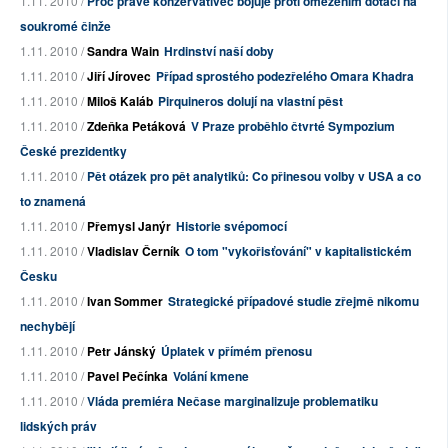
1.11. 2010 /
Proč právě konzervativec bojuje proti omezením dotací na
soukromé činže
1.11. 2010 /
Sandra Wain
Hrdinství naší doby
1.11. 2010 /
Jiří Jírovec
Případ sprostého podezřelého Omara Khadra
1.11. 2010 /
Miloš Kaláb
Pirquineros dolují na vlastní pěst
1.11. 2010 /
Zdeňka Petáková
V Praze proběhlo čtvrté Sympozium
České prezidentky
1.11. 2010 /
Pět otázek pro pět analytiků: Co přinesou volby v USA a co
to znamená
1.11. 2010 /
Přemysl Janýr
Historie svépomocí
1.11. 2010 /
Vladislav Černík
O tom "vykořisťování" v kapitalistickém
Česku
1.11. 2010 /
Ivan Sommer
Strategické případové studie zřejmě nikomu
nechybějí
1.11. 2010 /
Petr Jánský
Úplatek v přímém přenosu
1.11. 2010 /
Pavel Pečínka
Volání kmene
1.11. 2010 /
Vláda premiéra Nečase marginalizuje problematiku
lidských práv