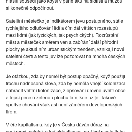
hlasití sousedi jako kdysi v paneláku na sídlišti a můžou
si konečně odpočinout.
Satelitní městečko je indikátorem jevu postupného, stále
rychlejšího odlučování lidí a čím dál větších rozestupů
mezi lidmi (jak fyzických, tak psychických). Rozrůstání
měst a městeček směrem ven a zabírání další přírodní
plochy je aktuálním urbanistickým trendem, vznikají nové
satelitní čtvrti a tento jev lze pozorovat na mnoha českých
městech.
Je otázkou, zda by neměl být postup opačný, když použiji
trochu nadnesená slova, zda by neměla vnější kolonizaci
nahradit vnitřní kolonizace, zlepšování úrovně uvnitř obce
a lepší péče o zelenou plochu tam, kde už je. Takové
spořivé chování však asi není záměrem developerských
firem.
V éře kapitalismu, kdy je v Česku dáván důraz na
soukromý majetek a individualismus, se život v satelitním