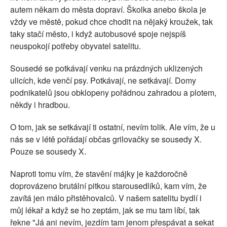
autem někam do města dopraví. Školka anebo škola je
vždy ve městě, pokud chce chodit na nějaký kroužek, tak
taky stačí město, i když autobusové spoje nejspíš
neuspokojí potřeby obyvatel satelitu.
Sousedé se potkávají venku na prázdných uklizených
ulicích, kde venčí psy. Potkávají, ne setkávají. Domy
podnikatelů jsou obklopeny pořádnou zahradou a plotem,
někdy i hradbou.
O tom, jak se setkávají ti ostatní, nevím tolik. Ale vím, že u
nás se v létě pořádají občas grilovačky se sousedy X.
Pouze se sousedy X.
Naproti tomu vím, že stavění májky je každoročně
doprovázeno brutální pitkou starousedlíků, kam vím, že
zavítá jen málo přistěhovalců. V našem satelitu bydlí i
můj lékař a když se ho zeptám, jak se mu tam líbí, tak
řekne "Já ani nevím, jezdím tam jenom přespávat a sekat