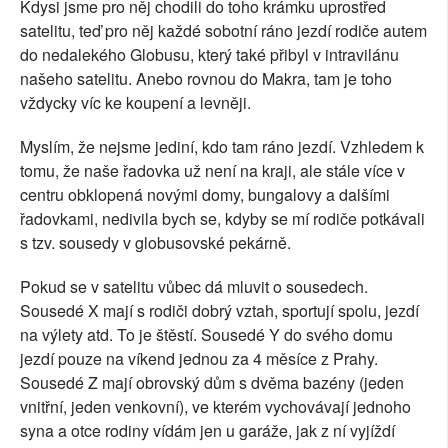
Kdysi jsme pro něj chodili do toho krámku uprostřed
satelitu, teď pro něj každé sobotní ráno jezdí rodiče autem
do nedalekého Globusu, který také přibyl v intravilánu
našeho satelitu. Anebo rovnou do Makra, tam je toho
vždycky víc ke koupení a levněji.
Myslím, že nejsme jediní, kdo tam ráno jezdí. Vzhledem k
tomu, že naše řadovka už není na kraji, ale stále více v
centru obklopená novými domy, bungalovy a dalšími
řadovkami, nedivila bych se, kdyby se mí rodiče potkávali
s tzv. sousedy v globusovské pekárně.
Pokud se v satelitu vůbec dá mluvit o sousedech.
Sousedé X mají s rodiči dobrý vztah, sportují spolu, jezdí
na výlety atd. To je štěstí. Sousedé Y do svého domu
jezdí pouze na víkend jednou za 4 měsíce z Prahy.
Sousedé Z mají obrovský dům s dvěma bazény (jeden
vnitřní, jeden venkovní), ve kterém vychovávají jednoho
syna a otce rodiny vídám jen u garáže, jak z ní vyjíždí