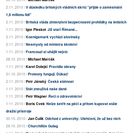
2.11. 2010 /
V důsledku britských vládních škrtů "přijde o zaměstnání
1,6 milionu lidí"
2.11. 2010 /
Britská vláda zintenzivní bezpečnostní prohlídky na letištích
1.11. 2010 /
Igor Pleskot
Již staří Římané...
2.11. 2010 /
Koenigsmark vychází slovinsky
2.11. 2010 /
Nesmysly od ministra školství
1.11. 2010 /
Francouzi si uhájili nejvíc
28.10. 2010 /
Michael Marčák
1.11. 2010 /
Karel Dolejší
Pravidla obrany
31.10. 2010 /
Protesty fungují. Důkaz!
2.11. 2010 /
Petr Jánský
Česká státnost
1.11. 2010 /
Stát zneužívá naše daně
1.11. 2010 /
Petr Wagner
Řeči o zdravotnictví
1.11. 2010 /
Boris Cvek
Nelze šetřit na péči a přitom kupovat stále
dražší přístroje
30.10. 2010 /
Jan Čulík
Odchod z univerzity: Ulehčení, že už bez nich
29.10. 2010 /
Churchillův Gulag