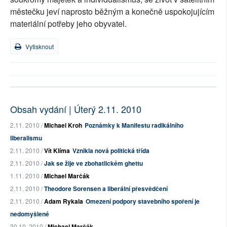
městečku jeví naprosto běžným a konečně uspokojujícím
materiální potřeby jeho obyvatel.
Vytisknout
Obsah vydání | Úterý 2.11. 2010
2.11. 2010 /
Michael Kroh
Poznámky k Manifestu radikálního
liberalismu
2.11. 2010 /
Vít Klíma
Vznikla nová politická třída
2.11. 2010 /
Jak se žije ve zbohatlickém ghettu
1.11. 2010 /
Michael Marčák
2.11. 2010 /
Theodore Sorensen a liberální přesvědčení
2.11. 2010 /
Adam Rykala
Omezení podpory stavebního spoření je
nedomyšlené
30.10. 2010 /
Michael Marčák