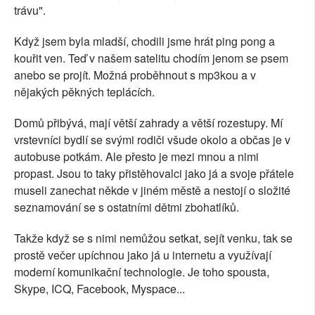
trávu".
Když jsem byla mladší, chodili jsme hrát ping pong a
kouřit ven. Teď v našem satelitu chodím jenom se psem
anebo se projít. Možná proběhnout s mp3kou a v
nějakých pěkných teplácích.
Domů přibývá, mají větší zahrady a větší rozestupy. Mí
vrstevníci bydlí se svými rodiči všude okolo a občas je v
autobuse potkám. Ale přesto je mezi mnou a nimi
propast. Jsou to taky přistěhovalci jako já a svoje přátele
museli zanechat někde v jiném městě a nestojí o složité
seznamování se s ostatními dětmi zbohatlíků.
Takže když se s nimi nemůžou setkat, sejít venku, tak se
prostě večer upíchnou jako já u internetu a využívají
moderní komunikační technologie. Je toho spousta,
Skype, ICQ, Facebook, Myspace...