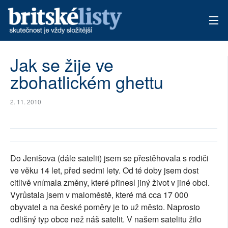
AKTUÁLNÍ VYDÁNÍ
Jak se žije ve
zbohatlickém ghettu
ARCHIV
TÉMATA
2. 11. 2010
AUTOŘI
PŘÍSPĚVKY NA PROVOZ
Do Jenišova (dále satelit) jsem se přestěhovala s rodiči
ve věku 14 let, před sedmi lety. Od té doby jsem dost
citlivě vnímala změny, které přinesl jiný život v jiné obci.
Vyrůstala jsem v maloměstě, které má cca 17 000
obyvatel a na české poměry je to už město. Naprosto
odlišný typ obce než náš satelit. V našem satelitu žilo