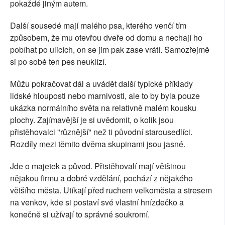
pokaždé jiným autem.
Další sousedé mají malého psa, kterého venčí tím
způsobem, že mu otevřou dveře od domu a nechají ho
pobíhat po ulicích, on se jim pak zase vrátí. Samozřejmě
si po sobě ten pes neuklízí.
Můžu pokračovat dál a uvádět další typické příklady
lidské hlouposti nebo marnivosti, ale to by byla pouze
ukázka normálního světa na relativně malém kousku
plochy. Zajímavější je si uvědomit, o kolik jsou
přistěhovalci "různější" než ti původní starousedlíci.
Rozdíly mezi těmito dvěma skupinami jsou jasné.
Jde o majetek a původ. Přistěhovalí mají většinou
nějakou firmu a dobré vzdělání, pochází z nějakého
většího města. Utíkají před ruchem velkoměsta a stresem
na venkov, kde si postaví své vlastní hnízdečko a
konečně si užívají to správné soukromí.