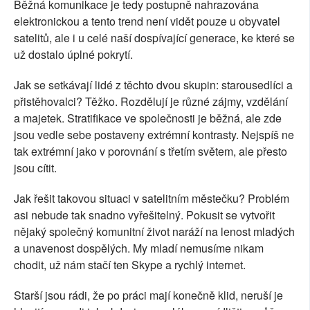
Běžná komunikace je tedy postupně nahrazována
elektronickou a tento trend není vidět pouze u obyvatel
satelitů, ale i u celé naší dospívající generace, ke které se
už dostalo úplné pokrytí.
Jak se setkávají lidé z těchto dvou skupin: starousedlíci a
přistěhovalci? Těžko. Rozdělují je různé zájmy, vzdělání
a majetek. Stratifikace ve společnosti je běžná, ale zde
jsou vedle sebe postaveny extrémní kontrasty. Nejspíš ne
tak extrémní jako v porovnání s třetím světem, ale přesto
jsou cítit.
Jak řešit takovou situaci v satelitním městečku? Problém
asi nebude tak snadno vyřešitelný. Pokusit se vytvořit
nějaký společný komunitní život naráží na lenost mladých
a unavenost dospělých. My mladí nemusíme nikam
chodit, už nám stačí ten Skype a rychlý internet.
Starší jsou rádi, že po práci mají konečně klid, neruší je