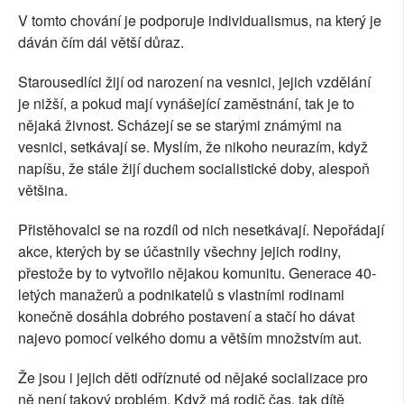
V tomto chování je podporuje individualismus, na který je
dáván čím dál větší důraz.
Starousedlíci žijí od narození na vesnici, jejich vzdělání
je nižší, a pokud mají vynášející zaměstnání, tak je to
nějaká živnost. Scházejí se se starými známými na
vesnici, setkávají se. Myslím, že nikoho neurazím, když
napíšu, že stále žijí duchem socialistické doby, alespoň
většina.
Přistěhovalci se na rozdíl od nich nesetkávají. Nepořádají
akce, kterých by se účastnily všechny jejich rodiny,
přestože by to vytvořilo nějakou komunitu. Generace 40-
letých manažerů a podnikatelů s vlastními rodinami
konečně dosáhla dobrého postavení a stačí ho dávat
najevo pomocí velkého domu a větším množstvím aut.
Že jsou i jejich děti odříznuté od nějaké socializace pro
ně není takový problém. Když má rodič čas, tak dítě