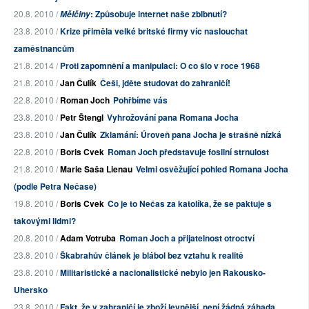
20.8. 2010 /
: Způsobuje internet naše zblbnutí?
Mělčiny
23.8. 2010 /
Krize přiměla velké britské firmy víc naslouchat
zaměstnancům
21.8. 2014 /
Proti zapomnění a manipulaci: O co šlo v roce 1968
21.8. 2010 /
Jan Čulík
Češi, jděte studovat do zahraničí!
22.8. 2010 /
Roman Joch
Pohřbíme vás
23.8. 2010 /
Petr Štengl
Vyhrožování pana Romana Jocha
23.8. 2010 /
Jan Čulík
Zklamání: Úroveň pana Jocha je strašně nízká
22.8. 2010 /
Boris Cvek
Roman Joch představuje fosilní strnulost
21.8. 2010 /
Marie Saša Lienau
Velmi osvěžující pohled Romana Jocha
(podle Petra Nečase)
19.8. 2010 /
Boris Cvek
Co je to Nečas za katolíka, že se paktuje s
takovými lidmi?
20.8. 2010 /
Adam Votruba
Roman Joch a přijatelnost otroctví
23.8. 2010 /
Škabrahův článek je blábol bez vztahu k realitě
23.8. 2010 /
Militaristické a nacionalistické nebylo jen Rakousko-
Uhersko
23.8. 2010 /
Fakt, že v zahraničí je zboží levnější, není žádná záhada