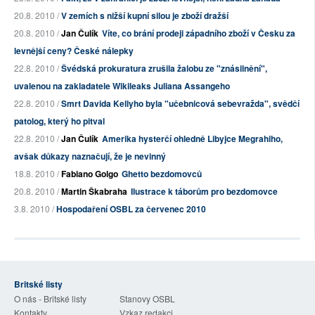
20.8. 2010 /
V zemích s nižší kupní silou je zboží dražší
20.8. 2010 /
Jan Čulík
Víte, co brání prodeji západního zboží v Česku za
levnější ceny? České nálepky
22.8. 2010 /
Švédská prokuratura zrušila žalobu ze "znásilnění",
uvalenou na zakladatele Wikileaks Juliana Assangeho
22.8. 2010 /
Smrt Davida Kellyho byla "učebnicová sebevražda", svědčí
patolog, který ho pitval
22.8. 2010 /
Jan Čulík
Amerika hysterčí ohledně Libyjce Megrahiho,
avšak důkazy naznačují, že je nevinný
18.8. 2010 /
Fabiano Golgo
Ghetto bezdomovců
20.8. 2010 /
Martin Škabraha
Ilustrace k táborům pro bezdomovce
3.8. 2010 /
Hospodaření OSBL za červenec 2010
Britské listy
O nás - Britské listy
Stanovy OSBL
Kontakty
Vzkaz redakci