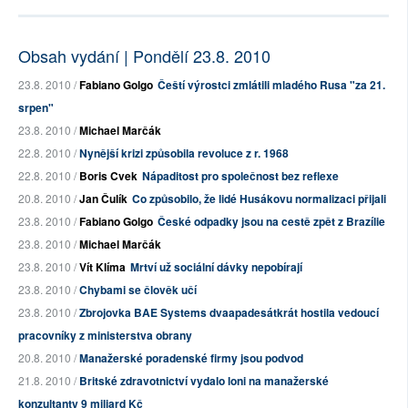
Obsah vydání | Pondělí 23.8. 2010
23.8. 2010 /
Fabiano Golgo
Čeští výrostci zmlátili mladého Rusa "za 21.
srpen"
23.8. 2010 /
Michael Marčák
22.8. 2010 /
Nynější krizi způsobila revoluce z r. 1968
22.8. 2010 /
Boris Cvek
Nápaditost pro společnost bez reflexe
20.8. 2010 /
Jan Čulík
Co způsobilo, že lidé Husákovu normalizaci přijali
23.8. 2010 /
Fabiano Golgo
České odpadky jsou na cestě zpět z Brazílie
23.8. 2010 /
Michael Marčák
23.8. 2010 /
Vít Klíma
Mrtví už sociální dávky nepobírají
23.8. 2010 /
Chybami se člověk učí
23.8. 2010 /
Zbrojovka BAE Systems dvaapadesátkrát hostila vedoucí
pracovníky z ministerstva obrany
20.8. 2010 /
Manažerské poradenské firmy jsou podvod
21.8. 2010 /
Britské zdravotnictví vydalo loni na manažerské
konzultanty 9 miliard Kč