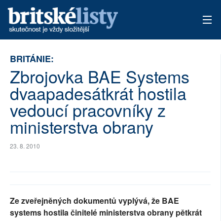
AKTUÁLNÍ VYDÁNÍ
BRITÁNIE:
Zbrojovka BAE Systems
ARCHIV
dvaapadesátkrát hostila
TÉMATA
vedoucí pracovníky z
AUTOŘI
ministerstva obrany
PŘÍSPĚVKY NA PROVOZ
23. 8. 2010
Ze zveřejněných dokumentů vyplývá, že BAE
systems hostila činitelé ministerstva obrany pětkrát