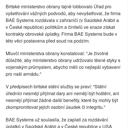
Britské ministerstvo obrany tajně lobbovalo Úřad pro
vyšetřování vážných podvodů, aby nevyšetřoval, že firma
BAE Systems rozdávala v zahraničí (v Saúdské Arábii a
v České republice) politikům a činitelů ve snaze získat
kontrakty obrovské úplatky, Firma BAE Systems bude v
této věci postavena před soud na podzim.
Mluvčí ministerstva obrany konstatoval: "Je životně
důležité, aby ministerstvo obrany udržovalo těsné styky s
vojenským průmyslem, abycho měli co nejlepší vybavení
pro naši armádu."
V předpisech britské státní služby se praví: "Státní
úředníci nesmějí přijímat dary ani nemějí být hoštěni, ani
nesmějí přijímat žádné další benefity, které by mohly být
zkompromitovat jejich osobní úsudek či integritu."
BAE Systems už soulasila, že zaplatí za rozdávání
úplatků v Saúdské Arábii a v České republice v USA