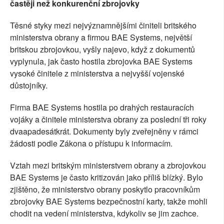
častěji než konkurenční zbrojovky
Těsné styky mezi nejvýznamnějšími činiteli britského
ministerstva obrany a firmou BAE Systems, největší
britskou zbrojovkou, vyšly najevo, když z dokumentů
vyplynula, jak často hostila zbrojovka BAE Systems
vysoké činitele z ministerstva a nejvyšší vojenské
důstojníky.
Firma BAE Systems hostila po drahých restauracích
vojáky a činitele ministerstva obrany za poslední tři roky
dvaapadesátkrát. Dokumenty byly zveřejněny v rámci
žádosti podle Zákona o přístupu k informacím.
Vztah mezi britským ministerstvem obrany a zbrojovkou
BAE Systems je často kritizován jako příliš blízký. Bylo
zjištěno, že ministerstvo obrany poskytlo pracovníkům
zbrojovky BAE Systems bezpečnostní karty, takže mohli
chodit na vedení ministerstva, kdykoliv se jim zachce.