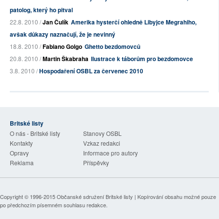
patolog, který ho pitval
22.8. 2010 /
Jan Čulík
Amerika hysterčí ohledně Libyjce Megrahiho,
avšak důkazy naznačují, že je nevinný
18.8. 2010 /
Fabiano Golgo
Ghetto bezdomovců
20.8. 2010 /
Martin Škabraha
Ilustrace k táborům pro bezdomovce
3.8. 2010 /
Hospodaření OSBL za červenec 2010
Britské listy
O nás - Britské listy
Stanovy OSBL
Kontakty
Vzkaz redakci
Opravy
Informace pro autory
Reklama
Příspěvky
Copyright © 1996-2015
Občanské sdružení Britské listy
| Kopírování obsahu možné pouze
po předchozím písemném souhlasu redakce.