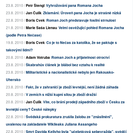
23.8. 2010 /
Petr Štengl
Vyhrožování pana Romana Jocha
23.8. 2010 /
Jan Čulík
Zklamání: Úroveň pana Jocha je strašně nízká
22.8. 2010 /
Boris Cvek
Roman Joch představuje fosilní strnulost
21.8. 2010 /
Marie Saša Lienau
Velmi osvěžující pohled Romana Jocha
(podle Petra Nečase)
19.8. 2010 /
Boris Cvek
Co je to Nečas za katolíka, že se paktuje s
takovými lidmi?
20.8. 2010 /
Adam Votruba
Roman Joch a přijatelnost otroctví
23.8. 2010 /
Škabrahův článek je blábol bez vztahu k realitě
23.8. 2010 /
Militaristické a nacionalistické nebylo jen Rakousko-
Uhersko
23.8. 2010 /
Fakt, že v zahraničí je zboží levnější, není žádná záhada
20.8. 2010 /
V zemích s nižší kupní silou je zboží dražší
20.8. 2010 /
Jan Čulík
Víte, co brání prodeji západního zboží v Česku za
levnější ceny? České nálepky
22.8. 2010 /
Švédská prokuratura zrušila žalobu ze "znásilnění",
uvalenou na zakladatele Wikileaks Juliana Assangeho
22.8. 2010 /
Smrt Davida Kellyho byla "učebnicová sebevražda", svědčí