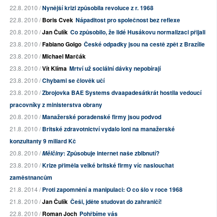
22.8. 2010 /
Nynější krizi způsobila revoluce z r. 1968
22.8. 2010 /
Boris Cvek
Nápaditost pro společnost bez reflexe
20.8. 2010 /
Jan Čulík
Co způsobilo, že lidé Husákovu normalizaci přijali
23.8. 2010 /
Fabiano Golgo
České odpadky jsou na cestě zpět z Brazílie
23.8. 2010 /
Michael Marčák
23.8. 2010 /
Vít Klíma
Mrtví už sociální dávky nepobírají
23.8. 2010 /
Chybami se člověk učí
23.8. 2010 /
Zbrojovka BAE Systems dvaapadesátkrát hostila vedoucí
pracovníky z ministerstva obrany
20.8. 2010 /
Manažerské poradenské firmy jsou podvod
21.8. 2010 /
Britské zdravotnictví vydalo loni na manažerské
konzultanty 9 miliard Kč
20.8. 2010 /
: Způsobuje internet naše zblbnutí?
Mělčiny
23.8. 2010 /
Krize přiměla velké britské firmy víc naslouchat
zaměstnancům
21.8. 2014 /
Proti zapomnění a manipulaci: O co šlo v roce 1968
21.8. 2010 /
Jan Čulík
Češi, jděte studovat do zahraničí!
22.8. 2010 /
Roman Joch
Pohřbíme vás