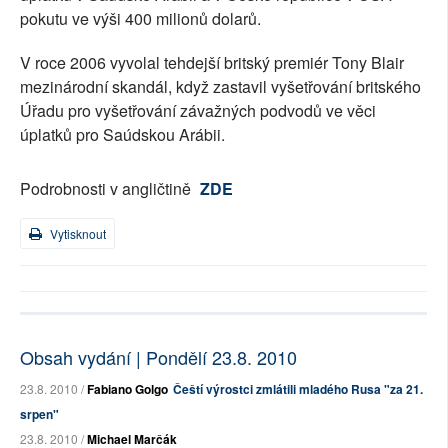
pokutu ve výši 400 milionů dolarů.
V roce 2006 vyvolal tehdejší britský premiér Tony Blair
mezinárodní skandál, když zastavil vyšetřování britského
Úřadu pro vyšetřování závažných podvodů ve věci
úplatků pro Saúdskou Arábii.
Podrobnosti v angličtině
ZDE
Vytisknout
Obsah vydání | Pondělí 23.8. 2010
23.8. 2010 /
Fabiano Golgo
Čeští výrostci zmlátili mladého Rusa "za 21.
srpen"
23.8. 2010 /
Michael Marčák