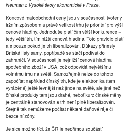
Neuman z Vysoké školy ekonomické v Praze
.
Koncové maloobchodní ceny jsou v současnosti tvořeny
tržním způsobem a právě velikost trhu je prioritní pro výši
cenové hladiny. Jednoduše platí čím větší konkurence --
tedy větší trh, tím nižší cenová hladina. Toto pravidlo platí
ale pouze pokud je trh liberalizován. Důkazy přinesly
Britské listy samy, popřípadě se stačí podívat do
zahraničí. V současnosti je nejnižší cenová hladina
spotřebního zboží v USA, což odpovídá největšímu
volnému trhu na světě. Samozřejmě nelze do tohoto
započítat například čínský trh, kde je elektronika (tam
vyráběná) ještě levnější než jinde na světě, ale jiné než
čínské produkty tam jsou drahé, neboť kurz čínské měny
je centrálně stanovován a trh není plně liberalizován.
Stejně tak nemůžeme počítat některé daňové ráje či
bezcelní zóny.
Je sice možno říci, že ČR je nepřímou součástí