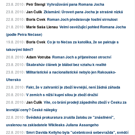
23.8. 2010 /
Petr Štengl
Vyhrožování pana Romana Jocha
23.8. 2010 /
Jan Čulík
Zklamání: Úroveň pana Jocha je strašně nízká
22.8. 2010 /
Boris Cvek
Roman Joch představuje fosilní strnulost
21.8. 2010 /
Marie Saša Lienau
Velmi osvěžující pohled Romana Jocha
(podle Petra Nečase)
19.8. 2010 /
Boris Cvek
Co je to Nečas za katolíka, že se paktuje s
takovými lidmi?
20.8. 2010 /
Adam Votruba
Roman Joch a přijatelnost otroctví
23.8. 2010 /
Škabrahův článek je blábol bez vztahu k realitě
23.8. 2010 /
Militaristické a nacionalistické nebylo jen Rakousko-
Uhersko
23.8. 2010 /
Fakt, že v zahraničí je zboží levnější, není žádná záhada
20.8. 2010 /
V zemích s nižší kupní silou je zboží dražší
20.8. 2010 /
Jan Čulík
Víte, co brání prodeji západního zboží v Česku za
levnější ceny? České nálepky
22.8. 2010 /
Švédská prokuratura zrušila žalobu ze "znásilnění",
uvalenou na zakladatele Wikileaks Juliana Assangeho
22.8. 2010 /
Smrt Davida Kellyho byla "učebnicová sebevražda", svědčí