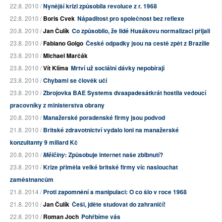
22.8. 2010 /
Nynější krizi způsobila revoluce z r. 1968
22.8. 2010 /
Boris Cvek
Nápaditost pro společnost bez reflexe
20.8. 2010 /
Jan Čulík
Co způsobilo, že lidé Husákovu normalizaci přijali
23.8. 2010 /
Fabiano Golgo
České odpadky jsou na cestě zpět z Brazílie
23.8. 2010 /
Michael Marčák
23.8. 2010 /
Vít Klíma
Mrtví už sociální dávky nepobírají
23.8. 2010 /
Chybami se člověk učí
23.8. 2010 /
Zbrojovka BAE Systems dvaapadesátkrát hostila vedoucí
pracovníky z ministerstva obrany
20.8. 2010 /
Manažerské poradenské firmy jsou podvod
21.8. 2010 /
Britské zdravotnictví vydalo loni na manažerské
konzultanty 9 miliard Kč
20.8. 2010 /
: Způsobuje internet naše zblbnutí?
Mělčiny
23.8. 2010 /
Krize přiměla velké britské firmy víc naslouchat
zaměstnancům
21.8. 2014 /
Proti zapomnění a manipulaci: O co šlo v roce 1968
21.8. 2010 /
Jan Čulík
Češi, jděte studovat do zahraničí!
22.8. 2010 /
Roman Joch
Pohřbíme vás