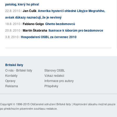
patolog, který ho pitval
22.8. 2010 /
Jan Čulík
Amerika hysterčí ohledně Libyjce Megrahiho,
avšak důkazy naznačují, že je nevinný
18.8. 2010 /
Fabiano Golgo
Ghetto bezdomovců
20.8. 2010 /
Martin Škabraha
Ilustrace k táborům pro bezdomovce
3.8. 2010 /
Hospodaření OSBL za červenec 2010
Britské listy
O nás - Britské listy
Stanovy OSBL
Kontakty
Vzkaz redakci
Opravy
Informace pro autory
Reklama
Příspěvky
Copyright © 1996-2015
Občanské sdružení Britské listy
| Kopírování obsahu možné pouze
po předchozím písemném souhlasu redakce.