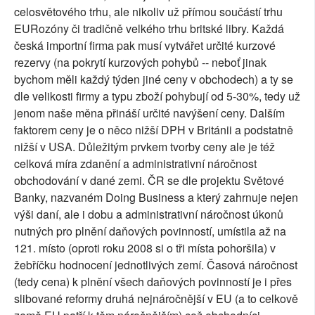
celosvětového trhu, ale nikoliv už přímou součástí trhu
EURozóny či tradičně velkého trhu britské libry. Každá
česká importní firma pak musí vytvářet určité kurzové
rezervy (na pokrytí kurzových pohybů -- neboť jinak
bychom měli každý týden jiné ceny v obchodech) a ty se
dle velikosti firmy a typu zboží pohybují od 5-30%, tedy už
jenom naše měna přináší určité navýšení ceny. Dalším
faktorem ceny je o něco nižší DPH v Británii a podstatně
nižší v USA. Důležitým prvkem tvorby ceny ale je též
celková míra zdanění a administrativní náročnost
obchodování v dané zemi. ČR se dle projektu Světové
Banky, nazvaném Doing Business a který zahrnuje nejen
výši daní, ale i dobu a administrativní náročnost úkonů
nutných pro plnění daňových povinností, umístila až na
121. místo (oproti roku 2008 si o tři místa pohoršila) v
žebříčku hodnocení jednotlivých zemí. Časová náročnost
(tedy cena) k plnění všech daňových povinností je i přes
slibované reformy druhá nejnáročnější v EU (a to celkově