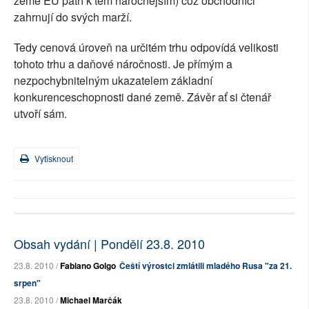
země EU patří k těm náročnějším) což obchodníci
zahrnují do svých marží.
Tedy cenová úroveň na určitém trhu odpovídá velikosti
tohoto trhu a daňové náročnosti. Je přímým a
nezpochybnitelným ukazatelem základní
konkurenceschopnosti dané země. Závěr ať si čtenář
utvoří sám.
Vytisknout
Obsah vydání | Pondělí 23.8. 2010
23.8. 2010 /
Fabiano Golgo
Čeští výrostci zmlátili mladého Rusa "za 21.
srpen"
23.8. 2010 /
Michael Marčák