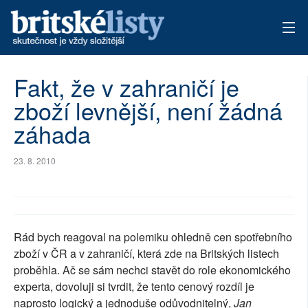
AKTUÁLNÍ VYDÁNÍ
Fakt, že v zahraničí je
zboží levnější, není žádná
ARCHIV
záhada
TÉMATA
23. 8. 2010
AUTOŘI
PŘÍSPĚVKY NA PROVOZ
Rád bych reagoval na polemiku ohledně cen spotřebního
zboží v ČR a v zahraničí, která zde na Britských listech
proběhla. Ač se sám nechci stavět do role ekonomického
experta, dovoluji si tvrdit, že tento cenový rozdíl je
naprosto logický a jednoduše odůvodnitelný,
Jan