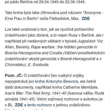
po pádu Berlína od 29.04.1945 do 22.06.1945.
Tato kniha byla take zfilmována pod názvem "Anonyma -
Eine Frau in Berlin" režie Färberböck, Max.
ZDE
Lze také uvažovat o tom, jak se využívá pohlavního
znásilňování jako zbraně, a to nejen Rusy v Berlíně, ale i
například při nedávných válkách v bývalé Jugoslávii: Viz
Allen, Beverly,
Rape warfare : the hidden genocide in
Bosnia-Herzegovina and Croatia (Válčení prostřednictvím
znásilňování: skrytá genocida v Bosně-Hercegovině a v
Chorvatsku), E. Svoboda.
Pozn. JČ:
O znásilňování žen ruskými vojáky
nepojednává jen
kniha Antonyho Beevora
, ale četné
další dokumenty, například kniha Catherine Merridale,
Ivan's War: The Red Army, 1941-45 (Ivanova válka: Rudá
armáda 1941-45)
. Velmi zajímavý rozhovor s autorkou je
v BL
ZDE
a
tento rozhovor
s jednou znásilněnou