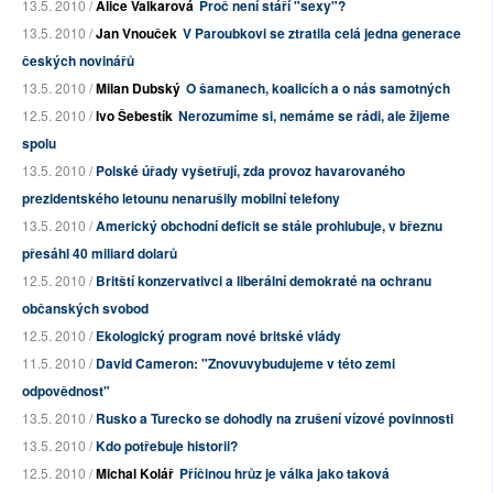
13.5. 2010 /
Alice Valkarová
Proč není stáří "sexy"?
13.5. 2010 /
Jan Vnouček
V Paroubkovi se ztratila celá jedna generace
českých novinářů
13.5. 2010 /
Milan Dubský
O šamanech, koalicích a o nás samotných
12.5. 2010 /
Ivo Šebestík
Nerozumíme si, nemáme se rádi, ale žijeme
spolu
13.5. 2010 /
Polské úřady vyšetřují, zda provoz havarovaného
prezidentského letounu nenarušily mobilní telefony
13.5. 2010 /
Americký obchodní deficit se stále prohlubuje, v březnu
přesáhl 40 miliard dolarů
12.5. 2010 /
Britští konzervativci a liberální demokraté na ochranu
občanských svobod
12.5. 2010 /
Ekologický program nové britské vlády
11.5. 2010 /
David Cameron: "Znovuvybudujeme v této zemi
odpovědnost"
13.5. 2010 /
Rusko a Turecko se dohodly na zrušení vízové povinnosti
13.5. 2010 /
Kdo potřebuje historii?
12.5. 2010 /
Michal Kolář
Příčinou hrůz je válka jako taková