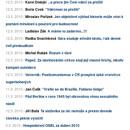
12.5. 2010 /
Karel Dolejší
...a přece jim Češi vděčí za přežití
12.5. 2010 /
Boris Cvek
"Vděčnost za přežití"
13.5. 2010 /
Miroslav Pořízek
Jen objektivní výklad historie může vést k
poznání minulosti a poučení pro budoucnost
12.5. 2010 /
Ladislav Žák
A máme to zadarmo...!!!
12.5. 2010 /
Radka Svačinková
Sára studuje střední školu, i tak denně
čelí předsudkům
12.5. 2010 /
Michal Rubáš
Rozum v tísni
12.5. 2010 /
Papež: Za obviňováním církve stojí její vlastní hříchy, nikoliv
kampaň outsiderů
12.5. 2010 /
Večerník: Postkomunismus v ČR prospívá úzké vrstvičce
superbohatých
11.5. 2010 /
Jan Čulík
"Vraťte se do Brazílie, Fabiano Golgo"
11.5. 2010 /
Pád Berlína v roce 1945 byl obrovskou vlnou sexuálního
násilí
12.5. 2010 /
Jiří Baťa
Ta složenka za nic nemůže a přesto dovede
člověka pěkně vytočit!
2.5. 2010 /
Hospodaření OSBL za duben 2010