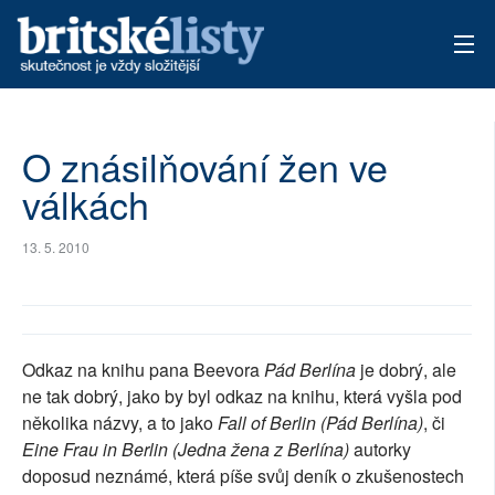
AKTUÁLNÍ VYDÁNÍ
O znásilňování žen ve
ARCHIV
válkách
TÉMATA
13. 5. 2010
AUTOŘI
PŘÍSPĚVKY NA PROVOZ
Odkaz na knihu pana Beevora
Pád Berlína
je dobrý, ale
ne tak dobrý, jako by byl odkaz na knihu, která vyšla pod
několika názvy, a to jako
Fall of Berlin (Pád Berlína)
, či
Eine Frau in Berlin (Jedna žena z Berlína)
autorky
doposud neznámé, která píše svůj deník o zkušenostech