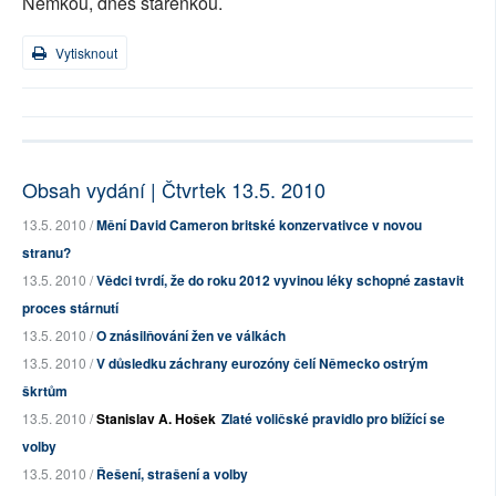
Němkou, dnes stařenkou.
Vytisknout
Obsah vydání | Čtvrtek 13.5. 2010
13.5. 2010 /
Mění David Cameron britské konzervativce v novou
stranu?
13.5. 2010 /
Vědci tvrdí, že do roku 2012 vyvinou léky schopné zastavit
proces stárnutí
13.5. 2010 /
O znásilňování žen ve válkách
13.5. 2010 /
V důsledku záchrany eurozóny čelí Německo ostrým
škrtům
13.5. 2010 /
Stanislav A. Hošek
Zlaté voličské pravidlo pro blížící se
volby
13.5. 2010 /
Řešení, strašení a volby