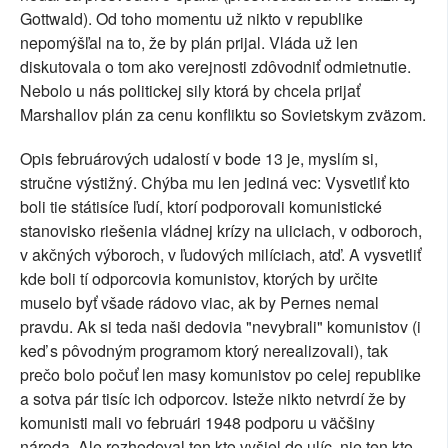
Gottwald). Od toho momentu už nikto v republike
nepomýšľal na to, že by plán prijal. Vláda už len
diskutovala o tom ako verejnosti zdôvodniť odmietnutie.
Nebolo u nás politickej sily ktorá by chcela prijať
Marshallov plán za cenu konfliktu so Sovietskym zväzom.
Opis februárových udalostí v bode 13 je, myslím si,
stručne výstižný. Chýba mu len jediná vec: Vysvetliť kto
boli tie státisíce ľudí, ktorí podporovali komunistické
stanovisko riešenia vládnej krízy na uliciach, v odboroch,
v akčných výboroch, v ľudových milíciach, atď. A vysvetliť
kde boli tí odporcovia komunistov, ktorých by určite
muselo byť všade rádovo viac, ak by Pernes nemal
pravdu. Ak si teda naši dedovia "nevybrali" komunistov (i
keď s pôvodným programom ktorý nerealizovali), tak
prečo bolo počuť len masy komunistov po celej republike
a sotva pár tisíc ich odporcov. Isteže nikto netvrdí že by
komunisti mali vo februári 1948 podporu u väčšiny
národa. Ale rozhodoval ten kto vyšiel do ulíc, nie ten kto