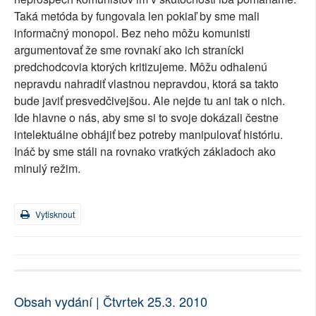
Taká metóda by fungovala len pokiaľ by sme mali
informačný monopol. Bez neho môžu komunisti
argumentovať že sme rovnakí ako ich stranícki
predchodcovia ktorých kritizujeme. Môžu odhalenú
nepravdu nahradiť vlastnou nepravdou, ktorá sa takto
bude javiť presvedčivejšou. Ale nejde tu ani tak o nich.
Ide hlavne o nás, aby sme si to svoje dokázali čestne
intelektuálne obhájiť bez potreby manipulovať históriu.
Ináč by sme stáli na rovnako vratkých základoch ako
minulý režim.
Vytisknout
Obsah vydání | Čtvrtek 25.3. 2010