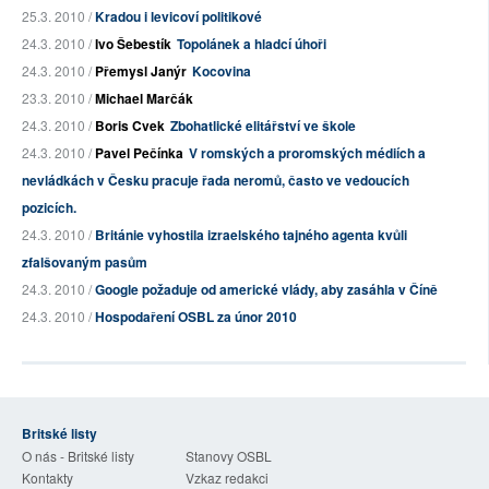
25.3. 2010 /
Kradou i levicoví politikové
24.3. 2010 /
Ivo Šebestík
Topolánek a hladcí úhoři
24.3. 2010 /
Přemysl Janýr
Kocovina
23.3. 2010 /
Michael Marčák
24.3. 2010 /
Boris Cvek
Zbohatlické elitářství ve škole
24.3. 2010 /
Pavel Pečínka
V romských a proromských médiích a
nevládkách v Česku pracuje řada neromů, často ve vedoucích
pozicích.
24.3. 2010 /
Británie vyhostila izraelského tajného agenta kvůli
zfalšovaným pasům
24.3. 2010 /
Google požaduje od americké vlády, aby zasáhla v Číně
24.3. 2010 /
Hospodaření OSBL za únor 2010
Britské listy
O nás - Britské listy
Stanovy OSBL
Kontakty
Vzkaz redakci