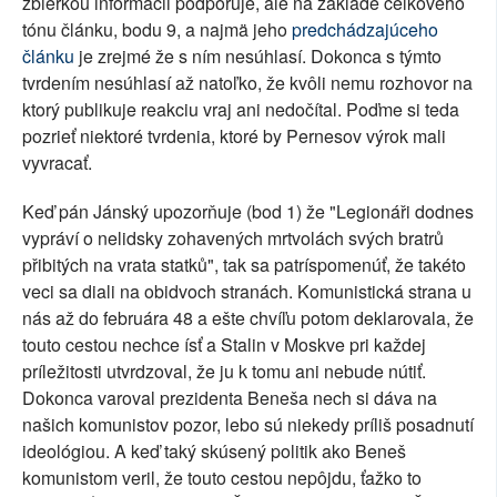
zbierkou informácii podporuje, ale na základe celkového
tónu článku, bodu 9, a najmä jeho
predchádzajúceho
článku
je zrejmé že s ním nesúhlasí. Dokonca s týmto
tvrdením nesúhlasí až natoľko, že kvôli nemu rozhovor na
ktorý publikuje reakciu vraj ani nedočítal. Poďme si teda
pozrieť niektoré tvrdenia, ktoré by Pernesov výrok mali
vyvracať.
Keď pán Jánský upozorňuje (bod 1) že "Legionáři dodnes
vypráví o nelidsky zohavených mrtvolách svých bratrů
přibitých na vrata statků", tak sa patríspomenúť, že takéto
veci sa diali na obidvoch stranách. Komunistická strana u
nás až do februára 48 a ešte chvíľu potom deklarovala, že
touto cestou nechce ísť a Stalin v Moskve pri každej
príležitosti utvrdzoval, že ju k tomu ani nebude nútiť.
Dokonca varoval prezidenta Beneša nech si dáva na
našich komunistov pozor, lebo sú niekedy príliš posadnutí
ideológiou. A keď taký skúsený politik ako Beneš
komunistom veril, že touto cestou nepôjdu, ťažko to