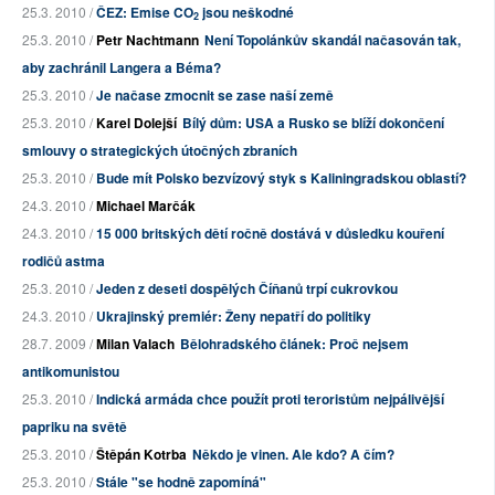
25.3. 2010 /
ČEZ: Emise CO
jsou neškodné
2
25.3. 2010 /
Petr Nachtmann
Není Topolánkův skandál načasován tak,
aby zachránil Langera a Béma?
25.3. 2010 /
Je načase zmocnit se zase naší země
25.3. 2010 /
Karel Dolejší
Bílý dům: USA a Rusko se blíží dokončení
smlouvy o strategických útočných zbraních
25.3. 2010 /
Bude mít Polsko bezvízový styk s Kaliningradskou oblastí?
24.3. 2010 /
Michael Marčák
24.3. 2010 /
15 000 britských dětí ročně dostává v důsledku kouření
rodičů astma
25.3. 2010 /
Jeden z deseti dospělých Číňanů trpí cukrovkou
24.3. 2010 /
Ukrajinský premiér: Ženy nepatří do politiky
28.7. 2009 /
Milan Valach
Bělohradského článek: Proč nejsem
antikomunistou
25.3. 2010 /
Indická armáda chce použít proti teroristům nejpálivější
papriku na světě
25.3. 2010 /
Štěpán Kotrba
Někdo je vinen. Ale kdo? A čím?
25.3. 2010 /
Stále "se hodně zapomíná"