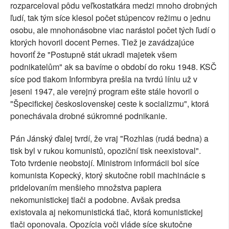
rozparceloval pôdu veľkostatkára medzi mnoho drobných
ľudí, tak tým síce klesol počet stúpencov režimu o jednu
osobu, ale mnohonásobne viac narástol počet tých ľudí o
ktorých hovoril docent Pernes. Tiež je zavádzajúce
hovoriť že "Postupně stát ukradl majetek všem
podnikatelům" ak sa bavíme o období do roku 1948. KSČ
síce pod tlakom Informbyra prešla na tvrdú líniu už v
jeseni 1947, ale verejný program ešte stále hovoril o
"Špecifickej československej ceste k socializmu", ktorá
ponechávala drobné súkromné podnikanie.
Pán Jánský ďalej tvrdí, že vraj "Rozhlas (rudá bedna) a
tisk byl v rukou komunistů, opoziční tisk neexistoval".
Toto tvrdenie neobstojí. Ministrom informácii bol síce
komunista Kopecký, ktorý skutočne robil machinácie s
pridelovaním menšieho množstva papiera
nekomunistickej tlači a podobne. Avšak predsa
existovala aj nekomunistická tlač, ktorá komunistickej
tlači oponovala. Opozícia voči vláde síce skutočne