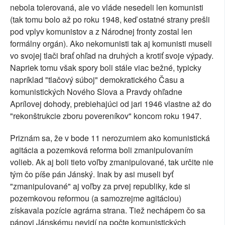
nebola tolerovaná, ale vo vláde nesedeli len komunisti
(tak tomu bolo až po roku 1948, keď ostatné strany prešli
pod vplyv komunistov a z Národnej fronty zostal len
formálny orgán). Ako nekomunisti tak aj komunisti museli
vo svojej tlači brať ohľad na druhých a krotiť svoje výpady.
Napriek tomu však spory boli stále viac bežné, typicky
napríklad "tlačový súboj" demokratického Času a
komunistických Nového Slova a Pravdy ohľadne
Aprílovej dohody, prebiehajúci od jari 1946 vlastne až do
"rekonštrukcie zboru povereníkov" koncom roku 1947.
Priznám sa, že v bode 11 nerozumiem ako komunistická
agitácia a pozemková reforma boli zmanipulovaním
volieb. Ak aj boli tieto voľby zmanipulované, tak určite nie
tým čo píše pán Jánský. Inak by asi museli byť
"zmanipulované" aj voľby za prvej republiky, kde si
pozemkovou reformou (a samozrejme agitáciou)
získavala pozície agrárna strana. Tiež nechápem čo sa
pánovi Jánskému nevidí na počte komunistických