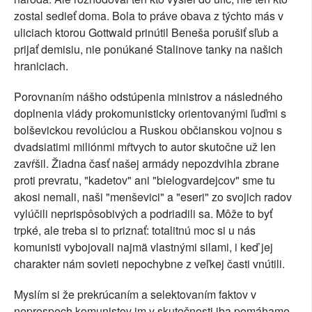
zostal sedieť doma. Bola to práve obava z týchto más v
uliciach ktorou Gottwald prinútil Beneša porušiť sľub a
prijať demisiu, nie ponúkané Stalinove tanky na našich
hraniciach.
Porovnaním nášho odstúpenia ministrov a následného
doplnenia vlády prokomunisticky orientovanými ľuďmi s
bolševickou revolúciou a Ruskou občianskou vojnou s
dvadsiatimi miliónmi mŕtvych to autor skutočne už len
zavŕšil. Žiadna časť našej armády nepozdvihla zbrane
proti prevratu, "kadetov" ani "bielogvardejcov" sme tu
akosi nemali, naši "menševici" a "eseri" zo svojich radov
vylúčili neprispôsobivých a podriadili sa. Môže to byť
trpké, ale treba si to priznať: totalitnú moc si u nás
komunisti vybojovali najmä vlastnými silami, i keď jej
charakter nám sovieti nepochybne z veľkej časti vnútili.
Myslím si že prekrúcaním a selektovaním faktov v
neprospech komunistov im v skutočnosti iba pomáhame.