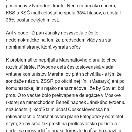
poslancov v Národnej fronte. Nech rátam ako chcem,
KSS a KSČ mali celoštátne spolu 38% hlasov, a dostali
38% poslaneckých miest.
Ani v bode 12 pán Jánský nevysvetľuje čo je
nedemokratické na tom že predsedom vlády sa stal
nominant strany, ktorá vyhrala voľby.
K problematike neprijatia Marshallovho plánu to chce
rozvinúť širšie. Pôvodne celá československá vláda
vrátane komunistov Marshallov plán schválila - s tým že
sondáže názoru ZSSR po oficiálnej línii (Masaryk) ani po
komunistickej línii nijako nenaznačovali že by Sovieti boli
proti. O to väčšie bolo prekvapenie delegácie v Moskve
(ktorej sa mimochodom Beneš napriek Jánského tvrdeniu
nezúčastnil), keď Stalin účasť Československa na
rokovaniach o Marshallovom pláne kategoricky odmietol
s tým, že by sme tak prešli na protisovietske pozície a
nedal sa presvedčiť o opaku (presviedčať sa ho snažil aj