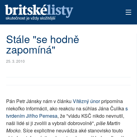
AKTUÁLNÍ VYDÁNÍ
Stále "se hodně
zapomíná"
ARCHIV
TÉMATA
25. 3. 2010
AUTOŘI
PŘÍSPĚVKY NA PROVOZ
Pán Petr Jánsky nám v článku
Vítězný únor
pripomína
niekoľko informácii, ako reakciu na súhlas Jána Čulíka
s
tvrdením Jiřího Pernesa
, že "vládu KSČ nikdo nevnutil,
naši lidé si ji zvolili a vybrali dobrovolně",
píše Martin
Mocko.
Síce explicitne neuvádza aké stanovisko touto