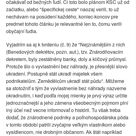
očakávať od bežných ľudí. Či toto bolo plánom KSČ už od
začiatku, alebo "špecifickej ceste" naozaj verili, to už
nechávam na posúdení každého, koniec-koncov pre
predmet tohoto článku je relevantné len to, čomu verili
obyčajní ľudia.
Vyjadrím sa aj k tvrdeniu (č. 9) že "Nejznámějším z nich
(Benešových dekrétov, pozn. aut.), tzv. Znárodňovacím
dekretem, byly zestátněny banky, doly a klíčový průmysl.
Protože šlo o vyvlastnění bez náhrady, je přesnější slovo
ukradení. Postupně stát ukradl majetek všem
podnikatelům. Zemědělcům ukradl stát půdu". Môžeme
sa stotožniť s tým že vyvlastnenie bez náhrady nazveme
okradnutím, i keď podľa mojej mienky je prvý výraz určite
jednoznačnejší a jeho zámena všeobecným pojmom plní
iný účel než vecne informovať o histórii. Tu však treba
dodať, že znárodnené podniky a poľnohospodárska pôda
v tomto období patrili zvyčajne veľkým vlastníkom alebo
vysídlencom, nie drobným občanom. Ak štát napríklad