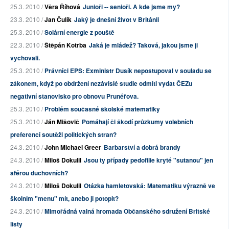
25.3. 2010 /
Věra Říhová
Junioři -- senioři. A kde jsme my?
23.3. 2010 /
Jan Čulík
Jaký je dnešní život v Británii
25.3. 2010 /
Solární energie z pouště
22.3. 2010 /
Štěpán Kotrba
Jaká je mládež? Taková, jakou jsme ji
vychovali.
25.3. 2010 /
Právníci EPS: Exministr Dusík nepostupoval v souladu se
zákonem, když po obdržení nezávislé studie odmítl vydat ČEZu
negativní stanovisko pro obnovu Prunéřova.
25.3. 2010 /
Problém současné školské matematiky
25.3. 2010 /
Ján Mišovič
Pomáhají či škodí průzkumy volebních
preferencí soutěži politických stran?
24.3. 2010 /
John Michael Greer
Barbarství a dobrá brandy
24.3. 2010 /
Miloš Dokulil
Jsou ty případy pedofilie kryté "sutanou" jen
aférou duchovních?
24.3. 2010 /
Miloš Dokulil
Otázka hamletovská: Matematiku výrazně ve
školním "menu" mít, anebo ji potopit?
24.3. 2010 /
Mimořádná valná hromada Občanského sdružení Britské
listy