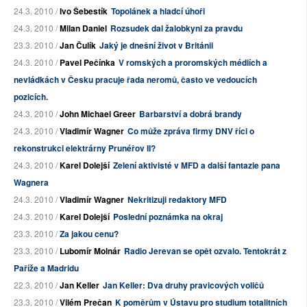
24.3. 2010 /
Ivo Šebestík
Topolánek a hladcí úhoři
24.3. 2010 /
Milan Daniel
Rozsudek dal žalobkyni za pravdu
23.3. 2010 /
Jan Čulík
Jaký je dnešní život v Británii
24.3. 2010 /
Pavel Pečínka
V romských a proromských médiích a
nevládkách v Česku pracuje řada neromů, často ve vedoucích
pozicích.
24.3. 2010 /
John Michael Greer
Barbarství a dobrá brandy
24.3. 2010 /
Vladimír Wagner
Co může zpráva firmy DNV říci o
rekonstrukci elektrárny Prunéřov II?
24.3. 2010 /
Karel Dolejší
Zelení aktivisté v MFD a další fantazie pana
Wagnera
24.3. 2010 /
Vladimír Wagner
Nekritizuji redaktory MFD
24.3. 2010 /
Karel Dolejší
Poslední poznámka na okraj
23.3. 2010 /
Za jakou cenu?
23.3. 2010 /
Lubomír Molnár
Radio Jerevan se opět ozvalo. Tentokrát z
Paříže a Madridu
22.3. 2010 /
Jan Keller
Jan Keller: Dva druhy pravicových voličů
23.3. 2010 /
Vilém Prečan
K poměrům v Ústavu pro studium totalitních