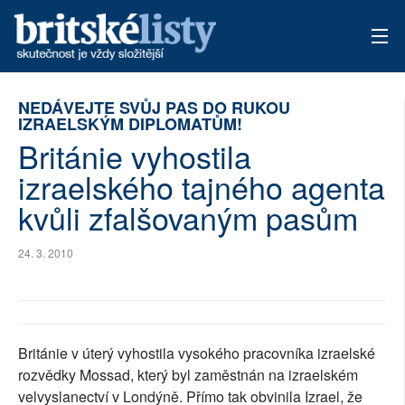
AKTUÁLNÍ VYDÁNÍ
NEDÁVEJTE SVŮJ PAS DO RUKOU
IZRAELSKÝM DIPLOMATŮM!
ARCHIV
Británie vyhostila
izraelského tajného agenta
TÉMATA
kvůli zfalšovaným pasům
AUTOŘI
24. 3. 2010
PŘÍSPĚVKY NA PROVOZ
Británie v úterý vyhostila vysokého pracovníka izraelské
rozvědky Mossad, který byl zaměstnán na izraelském
velvyslanectví v Londýně. Přímo tak obvinila Izrael, že