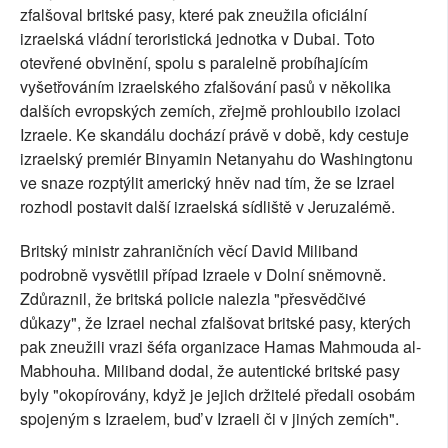
zfalšoval britské pasy, které pak zneužila oficiální
izraelská vládní teroristická jednotka v Dubai. Toto
otevřené obvinění, spolu s paralelně probíhajícím
vyšetřováním izraelského zfalšování pasů v několika
dalších evropských zemích, zřejmě prohloubilo izolaci
Izraele. Ke skandálu dochází právě v době, kdy cestuje
izraelský premiér Binyamin Netanyahu do Washingtonu
ve snaze rozptýlit americký hněv nad tím, že se Izrael
rozhodl postavit další izraelská sídliště v Jeruzalémě.
Britský ministr zahraničních věcí David Miliband
podrobně vysvětlil případ Izraele v Dolní sněmovně.
Zdůraznil, že britská policie nalezla "přesvědčivé
důkazy", že Izrael nechal zfalšovat britské pasy, kterých
pak zneužili vrazi šéfa organizace Hamas Mahmouda al-
Mabhouha. Miliband dodal, že autentické britské pasy
byly "okopírovány, když je jejich držitelé předali osobám
spojeným s Izraelem, buď v Izraeli či v jiných zemích".