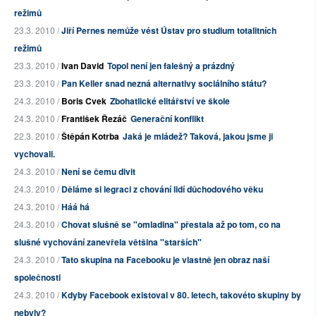
režimů
23.3. 2010 /
Jiří Pernes nemůže vést Ústav pro studium totalitních
režimů
23.3. 2010 /
Ivan David
Topol není jen falešný a prázdný
23.3. 2010 /
Pan Keller snad nezná alternativy sociálního státu?
24.3. 2010 /
Boris Cvek
Zbohatlické elitářství ve škole
24.3. 2010 /
František Řezáč
Generační konflikt
22.3. 2010 /
Štěpán Kotrba
Jaká je mládež? Taková, jakou jsme ji
vychovali.
24.3. 2010 /
Není se čemu divit
24.3. 2010 /
Děláme si legraci z chování lidí důchodového věku
24.3. 2010 /
Háá há
24.3. 2010 /
Chovat slušně se "omladina" přestala až po tom, co na
slušné vychování zanevřela většina "starších"
24.3. 2010 /
Tato skupina na Facebooku je vlastně jen obraz naší
společnosti
24.3. 2010 /
Kdyby Facebook existoval v 80. letech, takovéto skupiny by
nebyly?