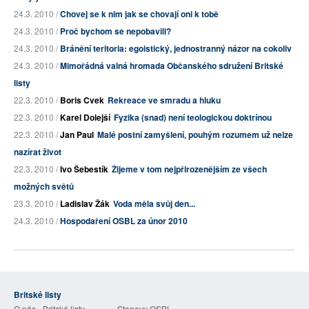
24.3. 2010 /
Chovej se k nim jak se chovají oni k tobě
24.3. 2010 /
Proč bychom se nepobavili?
24.3. 2010 /
Bránění teritoria: egoistický, jednostranný názor na cokoliv
24.3. 2010 /
Mimořádná valná hromada Občanského sdružení Britské
listy
22.3. 2010 /
Boris Cvek
Rekreace ve smradu a hluku
22.3. 2010 /
Karel Dolejší
Fyzika (snad) není teologickou doktrínou
22.3. 2010 /
Jan Paul
Malé postní zamyšlení, pouhým rozumem už nelze
nazírat život
22.3. 2010 /
Ivo Šebestík
Žijeme v tom nejpřirozenějším ze všech
možných světů
23.3. 2010 /
Ladislav Žák
Voda měla svůj den...
24.3. 2010 /
Hospodaření OSBL za únor 2010
Britské listy
O nás - Britské listy
Stanovy OSBL