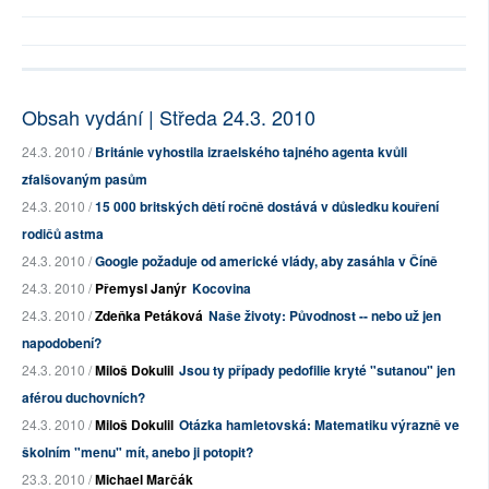
Obsah vydání | Středa 24.3. 2010
24.3. 2010 /
Británie vyhostila izraelského tajného agenta kvůli
zfalšovaným pasům
24.3. 2010 /
15 000 britských dětí ročně dostává v důsledku kouření
rodičů astma
24.3. 2010 /
Google požaduje od americké vlády, aby zasáhla v Číně
24.3. 2010 /
Přemysl Janýr
Kocovina
24.3. 2010 /
Zdeňka Petáková
Naše životy: Původnost -- nebo už jen
napodobení?
24.3. 2010 /
Miloš Dokulil
Jsou ty případy pedofilie kryté "sutanou" jen
aférou duchovních?
24.3. 2010 /
Miloš Dokulil
Otázka hamletovská: Matematiku výrazně ve
školním "menu" mít, anebo ji potopit?
23.3. 2010 /
Michael Marčák