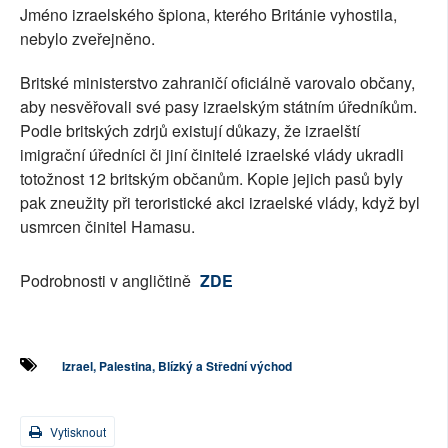
Jméno izraelského špiona, kterého Británie vyhostila,
nebylo zveřejněno.
Britské ministerstvo zahraničí oficiálně varovalo občany,
aby nesvěřovali své pasy izraelským státním úředníkům.
Podle britských zdrjů existují důkazy, že izraelští
imigrační úředníci či jiní činitelé izraelské vlády ukradli
totožnost 12 britským občanům. Kopie jejich pasů byly
pak zneužity při teroristické akci izraelské vlády, když byl
usmrcen činitel Hamasu.
Podrobnosti v angličtině
ZDE
Izrael, Palestina, Blízký a Střední východ
Vytisknout