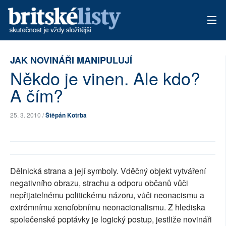
AKTUÁLNÍ VYDÁNÍ
JAK NOVINÁŘI MANIPULUJÍ
Někdo je vinen. Ale kdo?
ARCHIV
A čím?
TÉMATA
25. 3. 2010 /
Štěpán Kotrba
AUTOŘI
PŘÍSPĚVKY NA PROVOZ
Dělnická strana a její symboly. Vděčný objekt vytváření
negativního obrazu, strachu a odporu občanů vůči
nepřijatelnému politickému názoru, vůči neonacismu a
extrémnímu xenofobnímu neonacionalismu. Z hlediska
společenské poptávky je logický postup, jestliže novináři