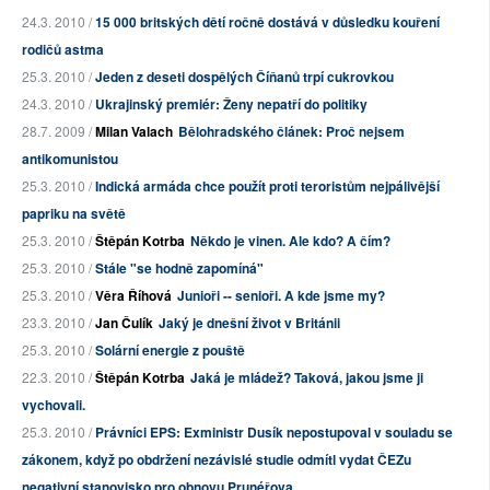
24.3. 2010 /
15 000 britských dětí ročně dostává v důsledku kouření
rodičů astma
25.3. 2010 /
Jeden z deseti dospělých Číňanů trpí cukrovkou
24.3. 2010 /
Ukrajinský premiér: Ženy nepatří do politiky
28.7. 2009 /
Milan Valach
Bělohradského článek: Proč nejsem
antikomunistou
25.3. 2010 /
Indická armáda chce použít proti teroristům nejpálivější
papriku na světě
25.3. 2010 /
Štěpán Kotrba
Někdo je vinen. Ale kdo? A čím?
25.3. 2010 /
Stále "se hodně zapomíná"
25.3. 2010 /
Věra Říhová
Junioři -- senioři. A kde jsme my?
23.3. 2010 /
Jan Čulík
Jaký je dnešní život v Británii
25.3. 2010 /
Solární energie z pouště
22.3. 2010 /
Štěpán Kotrba
Jaká je mládež? Taková, jakou jsme ji
vychovali.
25.3. 2010 /
Právníci EPS: Exministr Dusík nepostupoval v souladu se
zákonem, když po obdržení nezávislé studie odmítl vydat ČEZu
negativní stanovisko pro obnovu Prunéřova.