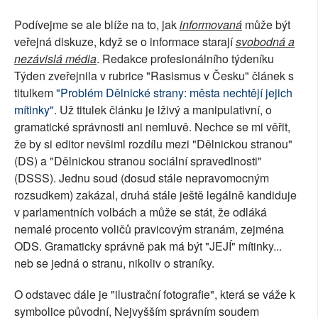
Podívejme se ale blíže na to, jak
informovaná
může být
veřejná diskuze, když se o informace starají
svobodná a
nezávislá média
. Redakce profesionálního týdeníku
Týden zveřejnila v rubrice "Rasismus v Česku" článek s
titulkem
"Problém Dělnické strany: města nechtějí jejich
mítinky"
. Už titulek článku je lživý a manipulativní, o
gramatické správnosti ani nemluvě. Nechce se mi věřit,
že by si editor nevšiml rozdílu mezi "Dělnickou stranou"
(DS) a "Dělnickou stranou sociální spravedlnosti"
(DSSS). Jednu soud (dosud stále nepravomocným
rozsudkem) zakázal, druhá stále ještě legálně kandiduje
v parlamentních volbách a může se stát, že odláká
nemalé procento voličů pravicovým stranám, zejména
ODS. Gramaticky správně pak má být "JEJÍ" mítinky...
neb se jedná o stranu, nikoliv o straníky.
O odstavec dále je "ilustrační fotografie", která se váže k
symbolice původní, Nejvyšším správním soudem