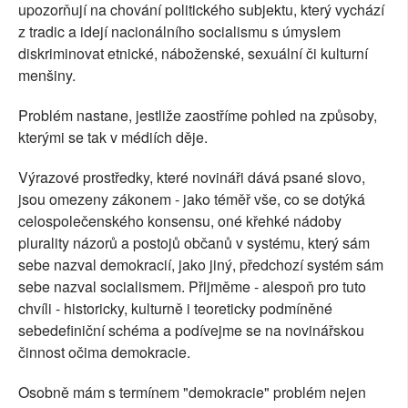
upozorňují na chování politického subjektu, který vychází
z tradic a idejí nacionálního socialismu s úmyslem
diskriminovat etnické, náboženské, sexuální či kulturní
menšiny.
Problém nastane, jestliže zaostříme pohled na způsoby,
kterými se tak v médiích děje.
Výrazové prostředky, které novináři dává psané slovo,
jsou omezeny zákonem - jako téměř vše, co se dotýká
celospolečenského konsensu, oné křehké nádoby
plurality názorů a postojů občanů v systému, který sám
sebe nazval demokracií, jako jiný, předchozí systém sám
sebe nazval socialismem. Přijměme - alespoň pro tuto
chvíli - historicky, kulturně i teoreticky podmíněné
sebedefiniční schéma a podívejme se na novinářskou
činnost očima demokracie.
Osobně mám s termínem "demokracie" problém nejen