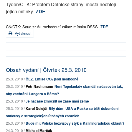
Týden/ČTK: Problém Dělnické strany: města nechtějí
jejich mítinky
ZDE
ČN/ČTK: Soud zrušil rozhodnutí zákaz mítinku DSSS
ZDE
Vytisknout
Obsah vydání | Čtvrtek 25.3. 2010
25.3. 2010 /
ČEZ: Emise CO
jsou neškodné
2
25.3. 2010 /
Petr Nachtmann
Není Topolánkův skandál načasován tak,
aby zachránil Langera a Béma?
25.3. 2010 /
Je načase zmocnit se zase naší země
25.3. 2010 /
Karel Dolejší
Bílý dům: USA a Rusko se blíží dokončení
smlouvy o strategických útočných zbraních
25.3. 2010 /
Bude mít Polsko bezvízový styk s Kaliningradskou oblastí?
24.3. 2010 /
Michael Marčák