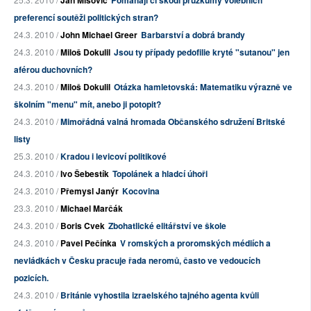
Ján Mišovič
Pomáhají či škodí průzkumy volebních
preferencí soutěži politických stran?
24.3. 2010 /
John Michael Greer
Barbarství a dobrá brandy
24.3. 2010 /
Miloš Dokulil
Jsou ty případy pedofilie kryté "sutanou" jen
aférou duchovních?
24.3. 2010 /
Miloš Dokulil
Otázka hamletovská: Matematiku výrazně ve
školním "menu" mít, anebo ji potopit?
24.3. 2010 /
Mimořádná valná hromada Občanského sdružení Britské
listy
25.3. 2010 /
Kradou i levicoví politikové
24.3. 2010 /
Ivo Šebestík
Topolánek a hladcí úhoři
24.3. 2010 /
Přemysl Janýr
Kocovina
23.3. 2010 /
Michael Marčák
24.3. 2010 /
Boris Cvek
Zbohatlické elitářství ve škole
24.3. 2010 /
Pavel Pečínka
V romských a proromských médiích a
nevládkách v Česku pracuje řada neromů, často ve vedoucích
pozicích.
24.3. 2010 /
Británie vyhostila izraelského tajného agenta kvůli