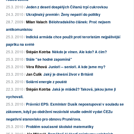
25.3. 2010 /
Jeden z deseti dospělých Číňanů trpí cukrovkou
24.3. 2010 /
Ukrajinský premiér: Ženy nepatří do politiky
28.7. 2009 /
Milan Valach
Bělohradského článek: Proč nejsem
antikomunistou
25.3. 2010 /
Indická armáda chce použít proti teroristům nejpálivější
papriku na světě
25.3. 2010 /
Štěpán Kotrba
Někdo je vinen. Ale kdo? A čím?
25.3. 2010 /
Stále "se hodně zapomíná"
25.3. 2010 /
Věra Říhová
Junioři -- senioři. A kde jsme my?
23.3. 2010 /
Jan Čulík
Jaký je dnešní život v Británii
25.3. 2010 /
Solární energie z pouště
22.3. 2010 /
Štěpán Kotrba
Jaká je mládež? Taková, jakou jsme ji
vychovali.
25.3. 2010 /
Právníci EPS: Exministr Dusík nepostupoval v souladu se
zákonem, když po obdržení nezávislé studie odmítl vydat ČEZu
negativní stanovisko pro obnovu Prunéřova.
25.3. 2010 /
Problém současné školské matematiky
25.3. 2010 /