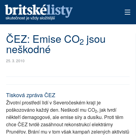
AKTUÁLNÍ VYDÁNÍ
ČEZ: Emise CO
jsou
2
neškodné
ARCHIV
TÉMATA
25. 3. 2010
AUTOŘI
PŘÍSPĚVKY NA PROVOZ
Tisková zpráva ČEZ
Životní prostředí lidí v Severočeském kraji je
poškozováno každý den. Neškodí mu CO
, jak tvrdí
2
někteří demagogové, ale emise síry a dusíku. Proti těm
chce ČEZ tvrdě zasáhnout rekonstrukcí elektrárny
Prunéřov. Brání mu v tom však kampaň zelených aktivistů