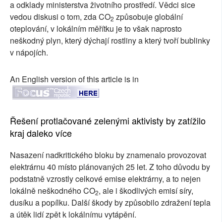
a odklady ministerstva životního prostředí. Vědci sice
vedou diskusi o tom, zda CO
způsobuje globální
2
oteplování, v lokálním měřítku je to však naprosto
neškodný plyn, který dýchají rostliny a který tvoří bublinky
v nápojích.
An English version of this article is in
Řešení protlačované zelenými aktivisty by zatížilo
kraj daleko více
Nasazení nadkritického bloku by znamenalo provozovat
elektrárnu 40 místo plánovaných 25 let. Z toho důvodu by
podstatně vzrostly celkové emise elektrárny, a to nejen
lokálně neškodného CO
, ale i škodlivých emisí síry,
2
dusíku a popílku. Další škody by způsobilo zdražení tepla
a útěk lidí zpět k lokálnímu vytápění.