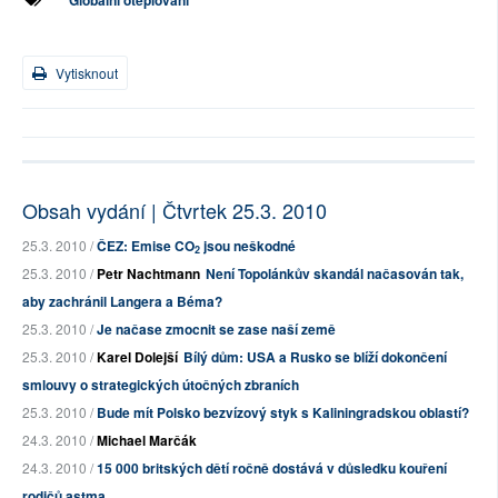
Globální oteplování
Vytisknout
Obsah vydání | Čtvrtek 25.3. 2010
25.3. 2010 /
ČEZ: Emise CO
jsou neškodné
2
25.3. 2010 /
Petr Nachtmann
Není Topolánkův skandál načasován tak,
aby zachránil Langera a Béma?
25.3. 2010 /
Je načase zmocnit se zase naší země
25.3. 2010 /
Karel Dolejší
Bílý dům: USA a Rusko se blíží dokončení
smlouvy o strategických útočných zbraních
25.3. 2010 /
Bude mít Polsko bezvízový styk s Kaliningradskou oblastí?
24.3. 2010 /
Michael Marčák
24.3. 2010 /
15 000 britských dětí ročně dostává v důsledku kouření
rodičů astma