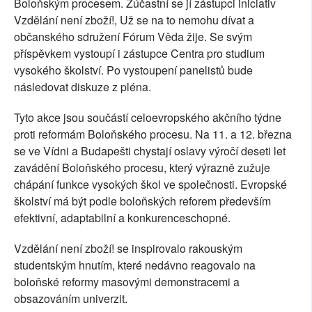
Boloňským procesem. Zúčastní se jí zástupci iniciativ
Vzdělání není zboží!, Už se na to nemohu dívat a
občanského sdružení Fórum Věda žije. Se svým
příspěvkem vystoupí i zástupce Centra pro studium
vysokého školství. Po vystoupení panelistů bude
následovat diskuze z pléna.
Tyto akce jsou součástí celoevropského akčního týdne
proti reformám Boloňského procesu. Na 11. a 12. března
se ve Vídni a Budapešti chystají oslavy výročí deseti let
zavádění Boloňského procesu, který výrazně zužuje
chápání funkce vysokých škol ve společnosti. Evropské
školství má být podle boloňských reforem především
efektivní, adaptabilní a konkurenceschopné.
Vzdělání není zboží! se inspirovalo rakouským
studentským hnutím, které nedávno reagovalo na
boloňské reformy masovými demonstracemi a
obsazováním univerzit.