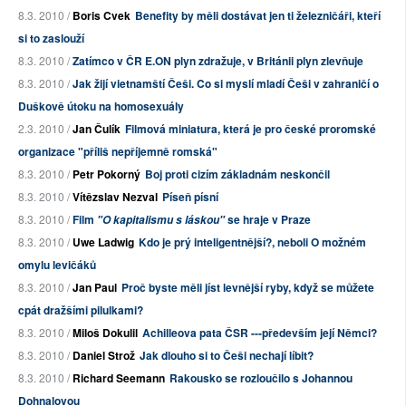
8.3. 2010 /
Boris Cvek
Benefity by měli dostávat jen ti železničáři, kteří
si to zaslouží
8.3. 2010 /
Zatímco v ČR E.ON plyn zdražuje, v Británii plyn zlevňuje
8.3. 2010 /
Jak žijí vietnamští Češi. Co si myslí mladí Češi v zahraničí o
Duškově útoku na homosexuály
2.3. 2010 /
Jan Čulík
Filmová miniatura, která je pro české proromské
organizace "příliš nepříjemně romská"
8.3. 2010 /
Petr Pokorný
Boj proti cizím základnám neskončil
8.3. 2010 /
Vítězslav Nezval
Píseň písní
8.3. 2010 /
Film
se hraje v Praze
"O kapitalismu s láskou"
8.3. 2010 /
Uwe Ladwig
Kdo je prý inteligentnější?, neboli O možném
omylu levičáků
8.3. 2010 /
Jan Paul
Proč byste měli jíst levnější ryby, když se můžete
cpát dražšími pilulkami?
8.3. 2010 /
Miloš Dokulil
Achilleova pata ČSR ---především její Němci?
8.3. 2010 /
Daniel Strož
Jak dlouho si to Češi nechají líbit?
8.3. 2010 /
Richard Seemann
Rakousko se rozloučilo s Johannou
Dohnalovou