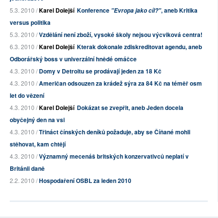
5.3. 2010 /
Karel Dolejší
Konference
, aneb Kritika
"Evropa jako cíl?"
versus politika
5.3. 2010 /
Vzdělání není zboží, vysoké školy nejsou výcviková centra!
6.3. 2010 /
Karel Dolejší
Kterak dokonale zdiskreditovat agendu, aneb
Odborářský boss v univerzální hnědé omáčce
4.3. 2010 /
Domy v Detroitu se prodávají jeden za 18 Kč
4.3. 2010 /
Američan odsouzen za krádež sýra za 84 Kč na téměř osm
let do vězení
4.3. 2010 /
Karel Dolejší
Dokázat se zvepřit, aneb Jeden docela
obyčejný den na vsi
4.3. 2010 /
Třináct čínských deníků požaduje, aby se Číňané mohli
stěhovat, kam chtějí
4.3. 2010 /
Významný mecenáš britských konzervativců neplatí v
Británii daně
2.2. 2010 /
Hospodaření OSBL za leden 2010