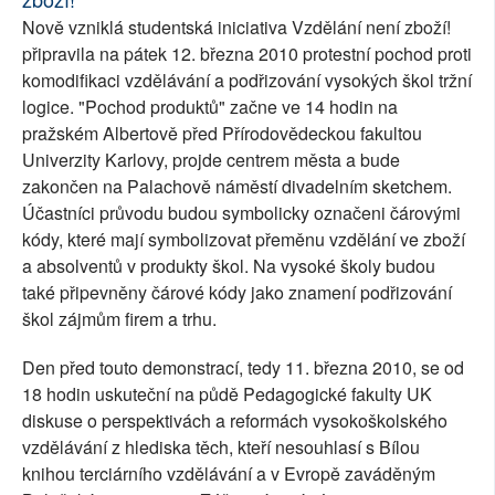
Nově vzniklá studentská iniciativa Vzdělání není zboží!
připravila na pátek 12. března 2010 protestní pochod proti
komodifikaci vzdělávání a podřizování vysokých škol tržní
logice. "Pochod produktů" začne ve 14 hodin na
pražském Albertově před Přírodovědeckou fakultou
Univerzity Karlovy, projde centrem města a bude
zakončen na Palachově náměstí divadelním sketchem.
Účastníci průvodu budou symbolicky označeni čárovými
kódy, které mají symbolizovat přeměnu vzdělání ve zboží
a absolventů v produkty škol. Na vysoké školy budou
také připevněny čárové kódy jako znamení podřizování
škol zájmům firem a trhu.
Den před touto demonstrací, tedy 11. března 2010, se od
18 hodin uskuteční na půdě Pedagogické fakulty UK
diskuse o perspektivách a reformách vysokoškolského
vzdělávání z hlediska těch, kteří nesouhlasí s Bílou
knihou terciárního vzdělávání a v Evropě zaváděným