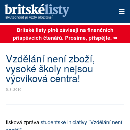
Britské listy plně závisejí na finančních
AKTUÁLNÍ VYDÁNÍ
příspěvcích čtenářů. Prosíme, přispějte. ➥
ARCHIV
Vzdělání není zboží,
TÉMATA
vysoké školy nejsou
AUTOŘI
výcviková centra!
PŘÍSPĚVKY NA PROVOZ
5. 3. 2010
SOCIÁLNÍ SÍTĚ
PLNÁ VERZE STRÁNEK
tisková zpráva
studentské iniciativy "Vzdělání není
zboží!"