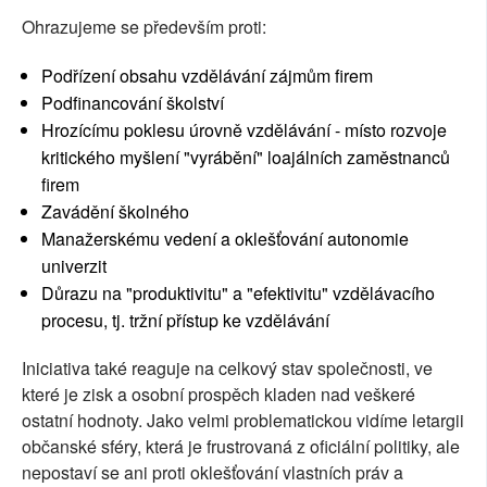
Ohrazujeme se především proti:
Podřízení obsahu vzdělávání zájmům firem
Podfinancování školství
Hrozícímu poklesu úrovně vzdělávání - místo rozvoje
kritického myšlení "vyrábění" loajálních zaměstnanců
firem
Zavádění školného
Manažerskému vedení a oklešťování autonomie
univerzit
Důrazu na "produktivitu" a "efektivitu" vzdělávacího
procesu, tj. tržní přístup ke vzdělávání
Iniciativa také reaguje na celkový stav společnosti, ve
které je zisk a osobní prospěch kladen nad veškeré
ostatní hodnoty. Jako velmi problematickou vidíme letargii
občanské sféry, která je frustrovaná z oficiální politiky, ale
nepostaví se ani proti oklešťování vlastních práv a