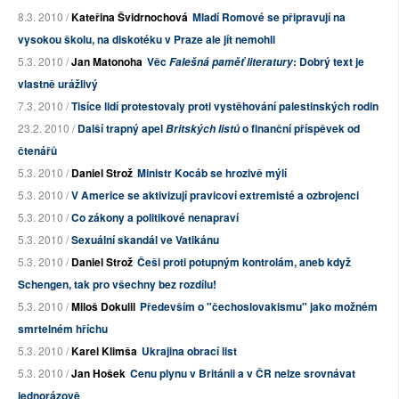
8.3. 2010 /
Kateřina Švidrnochová
Mladí Romové se připravují na
vysokou školu, na diskotéku v Praze ale jít nemohli
5.3. 2010 /
Jan Matonoha
Věc
: Dobrý text je
Falešná paměť literatury
vlastně urážlivý
7.3. 2010 /
Tisíce lidí protestovaly proti vystěhování palestinských rodin
23.2. 2010 /
Další trapný apel
o finanční příspěvek od
Britských listů
čtenářů
5.3. 2010 /
Daniel Strož
Ministr Kocáb se hrozivě mýlí
5.3. 2010 /
V Americe se aktivizují pravicoví extremisté a ozbrojenci
5.3. 2010 /
Co zákony a politikové nenapraví
5.3. 2010 /
Sexuální skandál ve Vatikánu
5.3. 2010 /
Daniel Strož
Češi proti potupným kontrolám, aneb když
Schengen, tak pro všechny bez rozdílu!
5.3. 2010 /
Miloš Dokulil
Především o "čechoslovakismu" jako možném
smrtelném hříchu
5.3. 2010 /
Karel Klimša
Ukrajina obrací list
5.3. 2010 /
Jan Hošek
Cenu plynu v Británii a v ČR nelze srovnávat
jednorázově