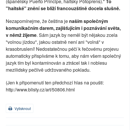
(španělsky Puerto Príncipe, haitsky Pòtoprens)."
To
"haitské" znění se blíží francouzštině docela slušně.
Nezapomínejme, že čeština je
naším společným
komunikačním darem, zajišťujícím i poznávání světa,
v němž žijeme
. Sám jazyk by neměl být nějakou zcela
"volnou jízdou", jakou ostatně není ani "volná" v
krasobruslení! Nedostatečnou péčí k řečovému projevu
automaticky přispíváme k tomu, aby nám všem společný
jazyk tím byl kontaminován a ztrácel tak i noblesu
mezilidsky pečlivě udržovaného pokladu.
(Jen k připomenutí ten předchozí hlas na poušti:
http://www.blisty.cz/art/50806.html
Vytisknout