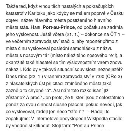
Takže teď, když vinou těch nastalých a pokračujících
katastrof v Karibiku jako kdyby se málem poprvé v Česku
objevil název hlavního města postiženého hlavního
města státu Haiti,
Port-au-Prince
, od počátku se zadrhla
jeho výslovnost. Ještě včera (21. 1.) -- dokonce na ČT 1 --
ve večerním zpravodajství stačilo, aby reportér přímo z
místa činu vyslovoval poslední samohlásku z názvu
města s nosovým "á" (místo náležitého nosového "é"!), a
okamžitě také hlasatel se tím výslovnostním virem znovu
nakazil. Kdo by v takové situační souvislosti neznejistěl?
Dnes ráno (22. 1.) v ranním zpravodajství v 7:00 (ČRo 3)
z hlasatelských úst při citaci zmíněného města také
zaznělo to chybné "á". Asi nám toto rozkolísání již
zůstane? A proč? Jen proto, že ti, kteří jsou z celostátních
peněz za svou činnost slušně placeni, pokud nevědí, jak
co vyslovovat, raději jen něco "střelí"? --- Raději to
zopakujme: V internetové encyklopedii Wikipedia stačilo
by vhodně si kliknout. Stojí tam: "Port-au-Prince