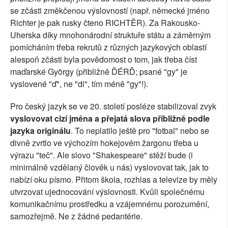
se zčásti změkčenou výslovností (např. německé jméno
Richter je pak rusky čteno RICHTĚR). Za Rakousko-
Uherska díky mnohonárodní struktuře státu a záměrným
pomícháním třeba rekrutů z různých jazykových oblastí
alespoň zčásti byla povědomost o tom, jak třeba číst
maďarské György (přibližně ĎÉRĎ; psané "gy" je
vyslovené "ď", ne "di", tím méně "gy"!).
Pro český jazyk se ve 20. století posléze stabilizoval zvyk
vyslovovat cizí jména a přejatá slova přibližně podle
jazyka originálu
. To neplatilo ještě pro "fotbal" nebo se
divně zvrtlo ve výchozím hokejovém žargonu třeba u
výrazu "teč". Ale slovo "Shakespeare" stěží bude (i
minimálně vzdělaný člověk u nás) vyslovovat tak, jak to
nabízí oku písmo. Přitom škola, rozhlas a televize by měly
utvrzovat ujednocování výslovnosti. Kvůli společnému
komunikačnímu prostředku a vzájemnému porozumění,
samozřejmě. Ne z žádné pedantérie.