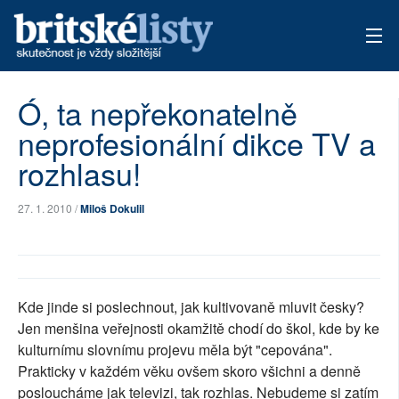
AKTUÁLNÍ VYDÁNÍ
Ó, ta nepřekonatelně
neprofesionální dikce TV a
ARCHIV
rozhlasu!
TÉMATA
27. 1. 2010 /
Miloš Dokulil
AUTOŘI
PŘÍSPĚVKY NA PROVOZ
Kde jinde si poslechnout, jak kultivovaně mluvit česky?
Jen menšina veřejnosti okamžitě chodí do škol, kde by ke
kulturnímu slovnímu projevu měla být "cepována".
Prakticky v každém věku ovšem skoro všichni a denně
posloucháme jak televizi, tak rozhlas. Nebudeme si zatím