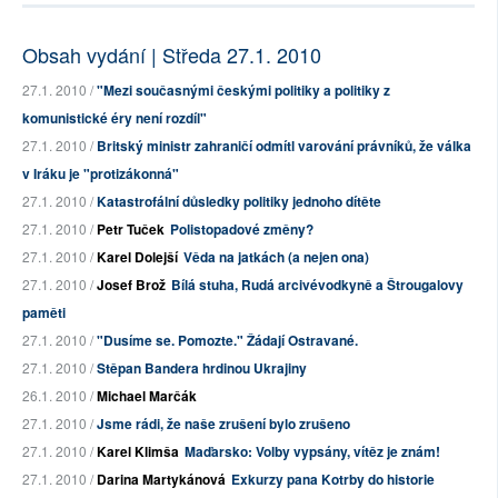
Obsah vydání | Středa 27.1. 2010
27.1. 2010 /
"Mezi současnými českými politiky a politiky z
komunistické éry není rozdíl"
27.1. 2010 /
Britský ministr zahraničí odmítl varování právníků, že válka
v Iráku je "protizákonná"
27.1. 2010 /
Katastrofální důsledky politiky jednoho dítěte
27.1. 2010 /
Petr Tuček
Polistopadové změny?
27.1. 2010 /
Karel Dolejší
Věda na jatkách (a nejen ona)
27.1. 2010 /
Josef Brož
Bílá stuha, Rudá arcivévodkyně a Štrougalovy
paměti
27.1. 2010 /
"Dusíme se. Pomozte." Žádají Ostravané.
27.1. 2010 /
Stěpan Bandera hrdinou Ukrajiny
26.1. 2010 /
Michael Marčák
27.1. 2010 /
Jsme rádi, že naše zrušení bylo zrušeno
27.1. 2010 /
Karel Klimša
Maďarsko: Volby vypsány, vítěz je znám!
27.1. 2010 /
Darina Martykánová
Exkurzy pana Kotrby do historie