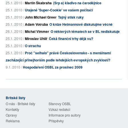
25.1. 2010 /
Martin Škabraha
(Srp a) kladivo na čarodějnice
25.1. 2010 /
Utajené 'Super-Cookie' ve vašem počítači
25.1. 2010 /
John Michael Greer
Tajný stisk ruky
25.1. 2010 /
Adam Votruba
O knize Heimannové diskutujme věcně
26.1. 2010 /
Michal Vimmer
O některých tématech se v BL nediskutuje
25.1. 2010 /
Miroslav Uhlíř
Čeká finanční trhy déjà vu?
25.1. 2010 /
O strachu
25.1. 2010 /
Proč "selhalo" právě Československo - s menšinami
zacházející přinejhorším podle tehdejších evropských zvyklostí?
9.1. 2010 /
Hospodaření OSBL za prosinec 2009
Britské listy
O nás - Britské listy
Stanovy OSBL
Kontakty
Vzkaz redakci
Opravy
Informace pro autory
Reklama
Příspěvky