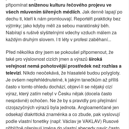
připomínat
sníženou kulturu řečového projevu ve
všech mluvením šířených médiích
. Jak denně lapají po
dechu ti, kteří k nám promlouvají. Reportéři prakticky bez
výjimky; jako kdyby měli za sebou maratónský běh.
Nabírají s rušivě slyšitelnými vdechy vzduch málem za
každým druhým slovem. I ti léty v profesi zaběhaní...
Před několika dny jsem se pokoušel připomenout, že
také pro výslovnost cizích jmen a výrazů
široká
veřejnost nemá pohotovější prostředek než rozhlas a
televizi
. Nikdo neočekává, že hlasatelé budou polygloty.
Je ovšem nepřehlédnutelné, k jakým tanečkům až příliš
často v tomto ohledu dochází, objeví-li se nějaký cizí
výraz, který zatím nebyl v Česku nějak (docela často
nesprávně) ochočen. Ne že by s pravidly pro přejímání
cizojazyčných výrazů byla jednota. Angloameričané jen
odsekají diakritická znaménka a co zbude, pak vyslovují
podle vlastní fonetiky (např. Václav je VAKLAV) Rusové
přibližně přepisují jména do vlastní abecedy navíc často