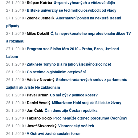
26.1. 2010 /
Štěpán Kotrba
Utrpení vyhnaných a vítězové dějin
27.1. 2010 /
Britské univerzity se teď mohou osvobodit od vlády
27.1. 2010 /
Zdeněk Jemelík
Alternativní pohled na některé trestní
případy
27.1. 2010 /
Miloš Dokulil
Ó, ta nepřekonatelně neprofesionální dikce TV
a rozhlasu!
27.1. 2010 /
Program sociálního fóra 2010 - Praha, Brno, Ústí nad
Labem
26.1. 2010 /
Zatkněte Tonyho Blaira jako válečného zločince!
26.1. 2010 /
Co nevíme o globálním oteplování
26.1. 2010 /
Václav Novotný
Stáhnutí radarových smluv z parlamentu
zajistili aktivisté Ne základnám
26.1. 2010 /
Pavel Urban
Co má být v politice košer?
25.1. 2010 /
Daniel Veselý
Militarizace Haiti stojí další lidské životy
25.1. 2010 /
Jan Čulík
Čím dnes žije Česká republika
25.1. 2010 /
Fabiano Golgo
Proč nemůže cizinec porozumět Čechům?
26.1. 2010 /
Josef Škvorecký
Vlastenecký večírek
26.1. 2010 /
V Ostravě žádné sociální forum