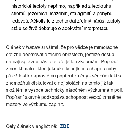
historické teploty nepřímo, například z letokruhů
stromů, jezerních usazenin, stalagmitů a pohybu
ledovců. Ačkoliv je z těchto dat zřejmý nárůst teploty,
stále se živě debatuje o adekvátní interpretaci.
Článek v
Nature
si všímá, že pro vědce je mimořádně
obtížné debatovat o těchto oblastech, jestliže dosud
nemají správné nástroje pro jejich zkoumání. Popírači
změn klimatu - kteří jakoukoliv nejistotu chápou coby
příležitost k naprostému popření změny - vědcům takřka
znemožňují diskutovat o nejistotách na tomto již tak
složitém a vysoce technicky náročném výzkumném poli.
Popírání aktivně podkopává schopnost vědců zmíněné
mezery ve výzkumu zaplnit.
Celý článek v angličtině:
ZDE