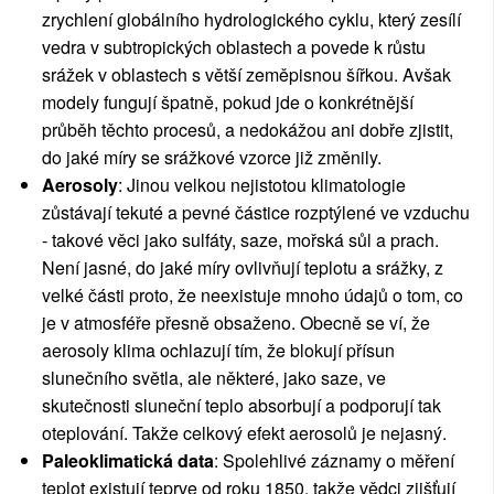
zrychlení globálního hydrologického cyklu, který zesílí
vedra v subtropických oblastech a povede k růstu
srážek v oblastech s větší zeměpisnou šířkou. Avšak
modely fungují špatně, pokud jde o konkrétnější
průběh těchto procesů, a nedokážou ani dobře zjistit,
do jaké míry se srážkové vzorce již změnily.
Aerosoly
: Jinou velkou nejistotou klimatologie
zůstávají tekuté a pevné částice rozptýlené ve vzduchu
- takové věci jako sulfáty, saze, mořská sůl a prach.
Není jasné, do jaké míry ovlivňují teplotu a srážky, z
velké části proto, že neexistuje mnoho údajů o tom, co
je v atmosféře přesně obsaženo. Obecně se ví, že
aerosoly klima ochlazují tím, že blokují přísun
slunečního světla, ale některé, jako saze, ve
skutečnosti sluneční teplo absorbují a podporují tak
oteplování. Takže celkový efekt aerosolů je nejasný.
Paleoklimatická data
: Spolehlivé záznamy o měření
teplot existují teprve od roku 1850, takže vědci zjišťují