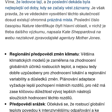
Víme,
že ledovce tají
, a
že poslední dekáda byla
nejteplejší od doby, kdy se začaly vést záznamy
. Je však
pravda, že ve vědeckém vysvětlení těchto skutečností
dosud existují ohromná
prázdná místa
. Poslední číslo
časopisu
Nature
identifikuje čtyři hlavní oblasti, v nichž je
třeba dalšího výzkumu,
napsala Kate Sheppardová na
webu neziskové zpravodajské agentury Mother Jones
.
Regionální předpovědi změn klimatu
: Většina
klimatických modelů je zaměřena na zhodnocení
globálních účinků rostoucích teplot, a nejsou tedy
dobře uzpůsobeny pro zhodnocení lokální a regionální
variability a důsledků změn. Plánování adaptace
vyžaduje lepší pochopení místních rozdílů, pro něž má
zase klíčovou důležitost vývoj lepších nástrojů
sloužících hodnocení těchto rozdílů.
Předpovědi srážek
: Očekává se, že rostoucí globální
teploty povedou k intenzivnějšímu odpařování a ke