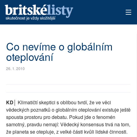
AKTUÁLNÍ VYDÁNÍ
Co nevíme o globálním
ARCHIV
oteplování
TÉMATA
26. 1. 2010
AUTOŘI
PŘÍSPĚVKY NA PROVOZ
KD│
Klimatičtí skeptici s oblibou tvrdí, že ve věci
vědeckých poznatků o globálním oteplování existuje ještě
spousta prostoru pro debatu. Pokud jde o fenomén
samotný, pravdu nemají: Vědecký konsensus trvá na tom,
že planeta se otepluje, z velké části kvůli lidské činnosti.