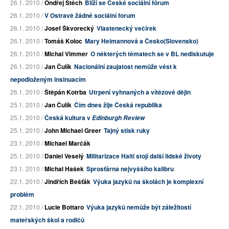
26.1. 2010 /
Ondřej Štěch
Blíží se České sociální fórum
26.1. 2010 /
V Ostravě žádné sociální forum
26.1. 2010 /
Josef Škvorecký
Vlastenecký večírek
26.1. 2010 /
Tomáš Koloc
Mary Heimannová a Česko(Slovensko)
26.1. 2010 /
Michal Vimmer
O některých tématech se v BL nediskutuje
26.1. 2010 /
Jan Čulík
Nacionální zaujatost nemůže vést k
nepodloženým insinuacím
26.1. 2010 /
Štěpán Kotrba
Utrpení vyhnaných a vítězové dějin
25.1. 2010 /
Jan Čulík
Čím dnes žije Česká republika
25.1. 2010 /
Česká kultura v
Edinburgh Review
25.1. 2010 /
John Michael Greer
Tajný stisk ruky
23.1. 2010 /
Michael Marčák
25.1. 2010 /
Daniel Veselý
Militarizace Haiti stojí další lidské životy
23.1. 2010 /
Michal Hašek
Sprosťárna nejvyššího kalibru
22.1. 2010 /
Jindřich Bešťák
Výuka jazyků na školách je komplexní
problém
22.1. 2010 /
Lucie Bottaro
Výuka jazyků nemůže být záležitostí
mateřských škol a rodičů