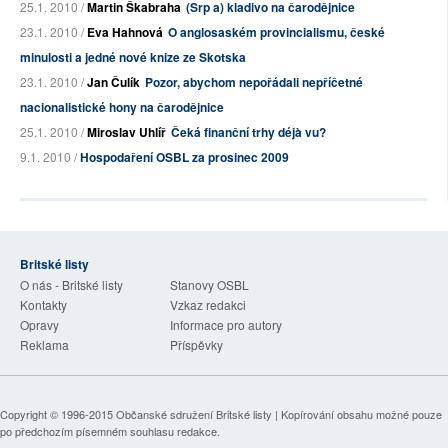
25.1. 2010 /
Martin Škabraha
(Srp a) kladivo na čarodějnice
23.1. 2010 /
Eva Hahnová
O anglosaském provincialismu, české
minulosti a jedné nové knize ze Skotska
23.1. 2010 /
Jan Čulík
Pozor, abychom nepořádali nepříčetné
nacionalistické hony na čarodějnice
25.1. 2010 /
Miroslav Uhlíř
Čeká finanční trhy déjà vu?
9.1. 2010 /
Hospodaření OSBL za prosinec 2009
Britské listy
O nás - Britské listy
Stanovy OSBL
Kontakty
Vzkaz redakci
Opravy
Informace pro autory
Reklama
Příspěvky
Copyright © 1996-2015
Občanské sdružení Britské listy
| Kopírování obsahu možné pouze
po předchozím písemném souhlasu redakce.