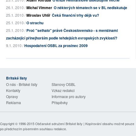
Adam Votruba
O knize Heimannové diskutujme věcně
26.1. 2010 /
Michal Vimmer
O některých tématech se v BL nediskutuje
25.1. 2010 /
Miroslav Uhlíř
Čeká finanční trhy déjà vu?
25.1. 2010 /
O strachu
25.1. 2010 /
Proč "selhalo" právě Československo - s menšinami
zacházející přinejhorším podle tehdejších evropských zvyklostí?
9.1. 2010 /
Hospodaření OSBL za prosinec 2009
Britské listy
O nás - Britské listy
Stanovy OSBL
Kontakty
Vzkaz redakci
Opravy
Informace pro autory
Reklama
Příspěvky
Copyright © 1996-2015
Občanské sdružení Britské listy
| Kopírování obsahu možné pouze
po předchozím písemném souhlasu redakce.