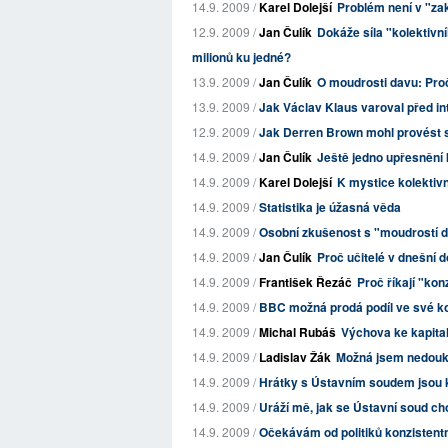
14.9. 2009 /
Karel Dolejší
Problém není v "za
12.9. 2009 /
Jan Čulík
Dokáže síla "kolektiv
milionů ku jedné?
13.9. 2009 /
Jan Čulík
O moudrosti davu: Proč 
13.9. 2009 /
Jak Václav Klaus varoval před i
12.9. 2009 /
Jak Derren Brown mohl provést s
14.9. 2009 /
Jan Čulík
Ještě jedno upřesnění
14.9. 2009 /
Karel Dolejší
K mystice kolektivn
14.9. 2009 /
Statistika je úžasná věda
14.9. 2009 /
Osobní zkušenost s "moudrostí 
14.9. 2009 /
Jan Čulík
Proč učitelé v dnešní 
14.9. 2009 /
František Řezáč
Proč říkají "kon
14.9. 2009 /
BBC možná prodá podíl ve své ko
14.9. 2009 /
Michal Rubáš
Výchova ke kapita
14.9. 2009 /
Ladislav Žák
Možná jsem nedouk...
14.9. 2009 /
Hrátky s Ústavním soudem jsou k
14.9. 2009 /
Uráží mě, jak se Ústavní soud c
14.9. 2009 /
Očekávám od politiků konzistent