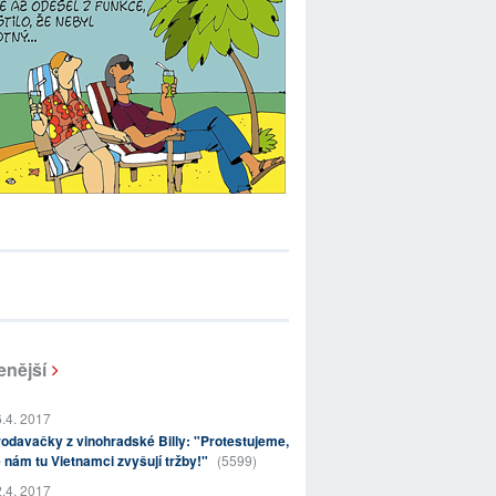
enější
.4. 2017
odavačky z vinohradské Billy: "Protestujeme,
 nám tu Vietnamci zvyšují tržby!"
(5599)
.4. 2017