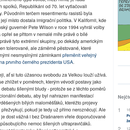
 spolků, Republikáni od 70. let vytlačovali
šty. Původním terčem resentimentu rasistů byla
ejí místo dostala imigrační politika. V Kalifornii, kde
nský guvernér Pete Wilson v roce 1994 vyhrál volby
 opřel se přitom v nemalé míře právě o bílé
o právě tyto extrémní skupiny, po dekády americkým
jen tolerované, ale záměrně pěstované, které
lnými nesmyslnými záminkami
přeměnit veřejný
ce na prvního černého prezidenta USA
.
ji, ať si tuto úžasnou svobodu za Velkou louží užívá.
 zhlížet v poměrech, kterým vévodí postavy jako
 debatu šílenými bludy - protože se z těchto poměrů
acionální debatu, aby byl nahrazen manifestací
Nejčt
yděšených bílých maloměšťáků, kteréžto projevy
 přežvykují, pokud je tedy už přímo nerozněcují. Ale
16
Pr
R je dost vážná i bez Drašnarem vřele doporučované
že
 způsobujícího nemoc šílených ultrapravičáků.
12