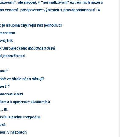
kazování", ale naopak v "normalizování" extrémních názorů
ního vědomí" předpovědět výsledek s pravděpodobností 14
je skupina chytřejší než jednotlivci
nternetem
vůj trik
 k Surowieckého
Moudrosti davů
í jasnozřivosti
davu"
době ve škole něco
?
diktují
zert"?
merční divizi
lismu a opatrnost akademiků
 III.
vůli státnímu rozpočtu
hová
nost v názorech