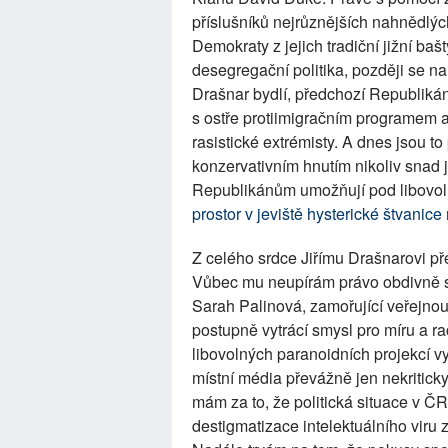
příslušníků nejrůznějších nahnědlých
Demokraty z jejich tradiční jižní ba
desegregační politika, později se na j
Drašnar bydlí, předchozí Republiká
s ostře protiimigračním programem a
rasistické extrémisty. A dnes jsou t
konzervativním hnutím nikoliv snad 
Republikánům umožňují pod libovo
prostor v jeviště hysterické štvani
Z celého srdce Jiřímu Drašnarovi pře
Vůbec mu neupírám právo obdivně se
Sarah Palinová, zamořující veřejnou
postupně vytrácí smysl pro míru a r
libovolných paranoidních projekcí v
místní média převážně jen nekriticky
mám za to, že politická situace v Č
destigmatizace intelektuálního viru