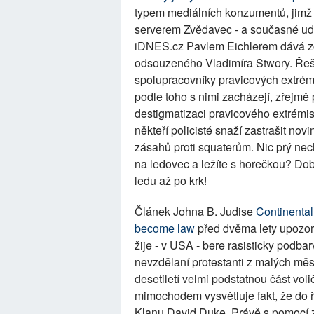
typem mediálních konzumentů, jimž 
serverem Zvědavec - a současné udá
iDNES.cz Pavlem Eichlerem dává zc
odsouzeného Vladimíra Stwory. Řeš
spolupracovníky pravicových extrémis
podle toho s nimi zacházejí, zřejm
destigmatizaci pravicového extrémism
někteří policisté snaží zastrašit nov
zásahů proti squaterům. Nic prý nech
na ledovec a ležíte s horečkou? Dobř
ledu až po krk!
Článek Johna B. Judise
Continental
become law
před dvěma lety upozorni
žije - v USA - bere rasisticky podbarv
nevzdělaní protestanti z malých měst
desetiletí velmi podstatnou část vol
mimochodem vysvětluje fakt, že do 
Klanu David Duke. Právě s pomocí z