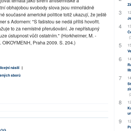
ovat témata jako šíření antisemitské a
Zá
ktní obhajobou svobody slova jsou mimořádně
12
é současné americké politice totiž ukazují, že ještě
J
mer s Adornem: "S fašistou se nedá příliš hovořit.
13
žuje to za nemístné přerušování. Je nepřístupný
Če
uze ústupnost vůči ostatním." (Horkheimer, M. -
(
tví. OIKOYMENH, Praha 2009. S. 204.)
15
Ve
14
Ra
licejní násilí
|
li
jených sborů
14
St
zí
(
12
Ka
u
12
Po
009