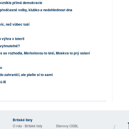
 vznikla přímá demokracie
předčasné volby, klubko a nedohlednost dna
 víc, než vůbec tuší
výhra v loterii
evyhnutelné?
 se rozhodla, Merkelovou to těší, Moskva to prý oslaví
bu
o zahraničí, ale plaťte si to sami
 III
Britské listy
O nás - Britské listy
Stanovy OSBL