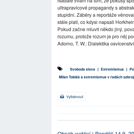
Nadále trvám na tom, že pokusy spoj
ultrapravicové propagandy s abstra
stupidní. Záběry a reportáže věnovan
stále platí, co kdysi napsali Horkhei
Pokud začne mluvit někdo jiný, pova
rozumu, protože rozum je pro něj po
Adorno, T. W.: Dialektika osvícens
Svoboda slova
|
Extremismus
|
Po
Milan Tobiáš a extremismus v řadách ozbro
Vytisknout
Obsah vydání | Pondělí 14.9. 2