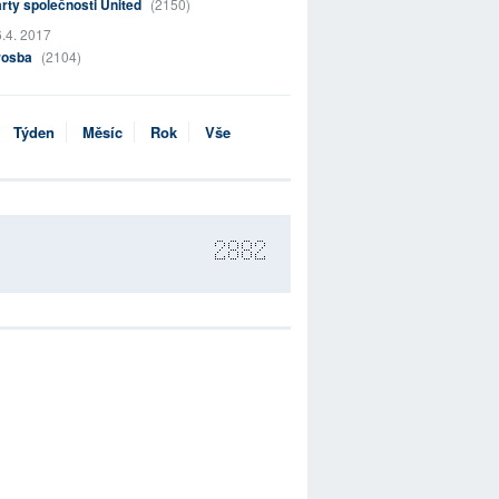
rty společnosti United
(2150)
.4. 2017
rosba
(2104)
Týden
Měsíc
Rok
Vše
2882