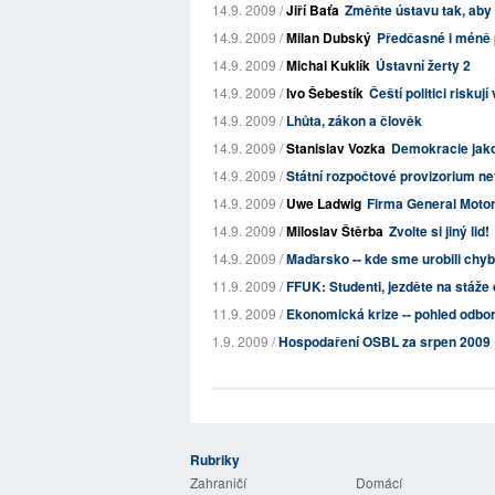
14.9. 2009 /
Jiří Baťa
Změňte ústavu tak, aby
14.9. 2009 /
Milan Dubský
Předčasné i méně 
14.9. 2009 /
Michal Kuklík
Ústavní žerty 2
14.9. 2009 /
Ivo Šebestík
Čeští politici riskují
14.9. 2009 /
Lhůta, zákon a člověk
14.9. 2009 /
Stanislav Vozka
Demokracie jako 
14.9. 2009 /
Státní rozpočtové provizorium n
14.9. 2009 /
Uwe Ladwig
Firma General Motors
14.9. 2009 /
Miloslav Štěrba
Zvolte si jiný lid!
14.9. 2009 /
Maďarsko -- kde sme urobili chy
11.9. 2009 /
FFUK: Studenti, jezděte na stáže d
11.9. 2009 /
Ekonomická krize -- pohled odborů
1.9. 2009 /
Hospodaření OSBL za srpen 2009
Rubriky
 Listy
Zahraničí
Domácí