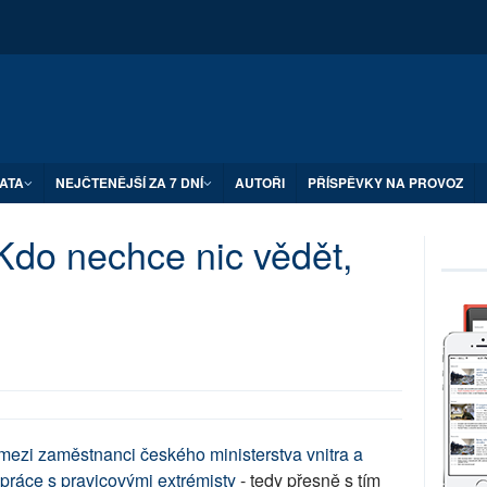
ATA
NEJČTENĚJŠÍ ZA 7 DNÍ
AUTOŘI
PŘÍSPĚVKY NA PROVOZ
Kdo nechce nic vědět,
mezi zaměstnanci českého ministerstva vnitra a
práce s pravicovými extrémisty
- tedy přesně s tím