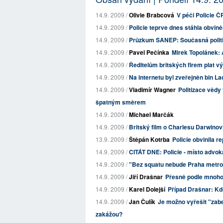
14.9. 2009 /
Olivie Brabcová
V péči Policie Č
14.9. 2009 /
Policie teprve dnes stáhla obvině
14.9. 2009 /
Průzkum SANEP: Současná politic
14.9. 2009 /
Pavel Pečínka
Mirek Topolánek: 
14.9. 2009 /
Ředitelům britských firem plat vý
14.9. 2009 /
Na internetu byl zveřejněn bin Lad
14.9. 2009 /
Vladimír Wagner
Politizace vědy
špatným směrem
14.9. 2009 /
Michael Marčák
14.9. 2009 /
Britský film o Charlesu Darwinovi
13.9. 2009 /
Štěpán Kotrba
Policie obvinila r
14.9. 2009 /
CITÁT DNE: Policie - místo advok
14.9. 2009 /
"Bez squatu nebude Praha metro
14.9. 2009 /
Jiří Drašnar
Přesně podle mnoho
14.9. 2009 /
Karel Dolejší
Případ Drašnar: Kd
14.9. 2009 /
Jan Čulík
Je možno vyřešit "zab
zakážou?