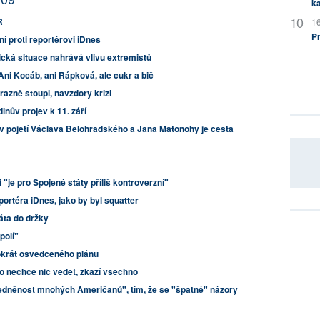
ka
R
16
P
ní proti reportérovi iDnes
ká situace nahrává vlivu extremistů
Ani Kocáb, ani Řápková, ale cukr a bič
razně stoupl, navzdory krizi
inův projev k 11. září
 v pojetí Václava Bělohradského a Jana Matonohy je cesta
 "je pro Spojené státy příliš kontroverzní"
eportéra iDnes, jako by byl squatter
áta do držky
polí"
krát osvědčeného plánu
o nechce nic vědět, zkazí všechno
edněnost mnohých Američanů", tím, že se "špatné" názory