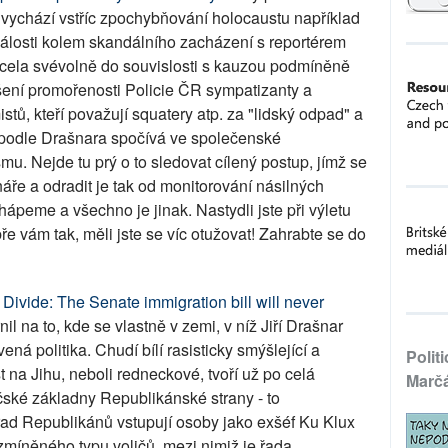
vychází vstříc zpochybňování holocaustu například
losti kolem skandálního zacházení s reportérem
ela svévolně do souvislosti s kauzou podmíněně
ení promořenosti Policie ČR sympatizanty a
tů, kteří považují squatery atp. za "lidský odpad" a
ě podle Drašnara spočívá ve společenské
u. Nejde tu prý o to sledovat cílený postup, jímž se
ináře a odradit je tak od monitorování násilných
ápeme a všechno je jinak. Nastydli jste při výletu
e vám tak, měli jste se víc otužovat! Zahrabte se do
 Divide: The Senate immigration bill will never
l na to, kde se vlastně v zemi, v níž Jiří Drašnar
ená politika. Chudí bílí rasisticky smýšlející a
Polit
 na Jihu, neboli redneckové, tvoří už po celá
Marč
ičské základny Republikánské strany - to
řad Republikánů vstupují osoby jako exšéf Ku Klux
míněného typu voličů, mezi nimiž je řada