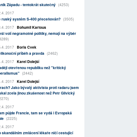
nik Západu - tentokrát skutečný
(4253)
.4. 2017
e ruský systém S-400 přeceňován?
(3505)
.4. 2017
Bohumil Kartous
ši volí negramotné politiky, nemají na výběr
3289)
.4. 2017
Boris Cvek
likonoční příběh a pravda
(2462)
.4. 2017
Karel Dolejší
ději otevřenou republiku než "kritický
beralismus"
(2442)
.4. 2017
Karel Dolejší
rach? Jako bývalý aktivista proti radaru jsem
skal zcela jinou zkušenost než Petr Glivický
2270)
.4. 2017
m půjde Francie, tam se vydá i Evropská
nie
(2225)
.4. 2017
 skandálním zmlácení lékaře ničí cestující