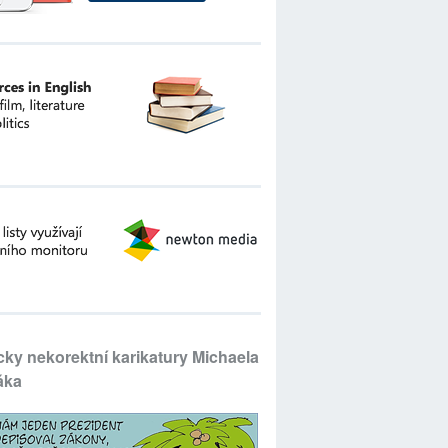
icky nekorektní karikatury Michaela
áka